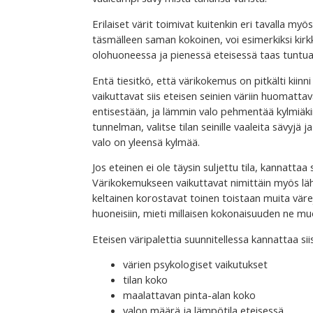
Erilaiset värit toimivat kuitenkin eri tavalla myös
täsmälleen saman kokoinen, voi esimerkiksi kirkk
olohuoneessa ja pienessä eteisessä taas tuntua 
Entä tiesitkö, että värikokemus on pitkälti kiinn
vaikuttavat siis eteisen seinien väriin huomatta
entisestään, ja lämmin valo pehmentää kylmiäkin 
tunnelman, valitse tilan seinille vaaleita sävyjä 
valo on yleensä kylmää.
Jos eteinen ei ole täysin suljettu tila, kannatt
Värikokemukseen vaikuttavat nimittäin myös lähel
keltainen korostavat toinen toistaan muita vär
huoneisiin, mieti millaisen kokonaisuuden ne m
Eteisen väripalettia suunnitellessa kannattaa s
värien psykologiset vaikutukset
tilan koko
maalattavan pinta-alan koko
valon määrä ja lämpötila eteisessä