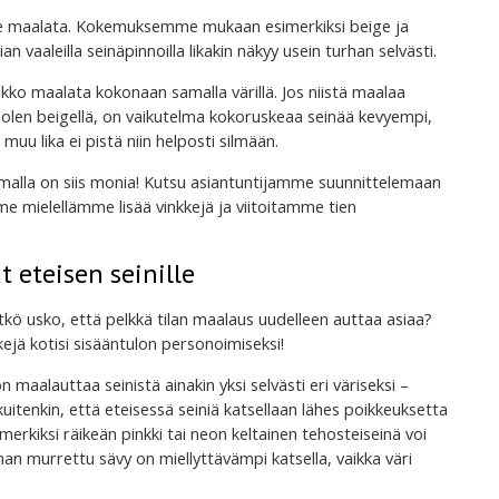
rvitse maalata. Kokemuksemme mukaan esimerkiksi beige ja
n vaaleilla seinäpinnoilla likakin näkyy usein turhan selvästi.
kko maalata kokonaan samalla värillä. Jos niistä maalaa
uolen beigellä, on vaikutelma kokoruskeaa seinää kevyempi,
uu lika ei pistä niin helposti silmään.
malla on siis monia! Kutsu asiantuntijamme suunnittelemaan
 mielellämme lisää vinkkejä ja viitoitamme tien
t eteisen seinille
tkö usko, että pelkkä tilan maalaus uudelleen auttaa asiaa?
kkejä kotisi sisääntulon personoimiseksi!
n maalauttaa seinistä ainakin yksi selvästi eri väriseksi –
uitenkin, että eteisessä seiniä katsellaan lähes poikkeuksetta
erkiksi räikeän pinkki tai neon keltainen tehosteiseinä voi
man murrettu sävy on miellyttävämpi katsella, vaikka väri