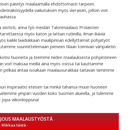
eteisen päivitys maalaamalla ehdottomasti tarpeen.
ennäköisyydellä vaikutuksen myös vieraisiin, jolloin voit
rauhassa.
ja siististi, anna työ meidän Talonmaalaus Prolaisten
vittaessa myös katon ja lattian rutiinilla, ilman ikäviä
yös kaikki laadukkaan maalipinnan edellyttämät pohjatyöt
autamme suunnittelemaan pieneen tilaan toimivan väripaletin.
 kotisi huoneita ja teemme niiden maalauksesta pohjatöineen
man voit maksaa meillä aina myös osissa tai kauttamme
rhaan pelkää antaa isoakaan maalausurakkaa taitavan tiimimme
, kun inspiraatio eteisen tai minkä tahansa muun huoneen
lvelemme ympäri vuoden koko Suomen alueella, ja tulemme
 jopa viikonloppuna!
RJOUS MAALAUSTYÖSTÄ