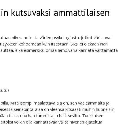
iin kutsuvaksi ammattilaisen
utaan niin sanotusta värien psykologiasta. Jotkut värit ovat
t sykkeen kohoamaan kuin itsestään. Siksi ei olekaan ihan
alauttaa, eikä esimerkiksi omaa lempiväriä kannata välttämättä
ikutus
innoilla. Mitä isompi maalattava ala on, sen vaaleammalta ja
isessä seinäpinta-alaa on yleensä kitsaasti muihin huoneisiin
än tilassa turhan tummilta ja hallitsevilta. Tunkkaisen
itoksi voikin olla kannattavaa valita hivenen ajateltua