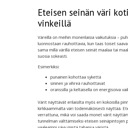
Eteisen seinän väri kot
vinkeillä
Väreillä on meihin monenlaisia vaikutuksia – puh
luonnostaan rauhoittavia, kun taas toiset saava
sama millä värillä eteisen seinät maalaa tai ma
suosia sokeasti.
Esimerkiksi:
punainen kohottaa sykettä
sininen ja vihreä rauhoittavat
oranssilla ja keltaisella on energisoiva va
Värit näyttävät erilaisilta myös eri kokoisilla p
kirkkaammalta väri todennäköisesti näyttää. Ete
verrattuna, mikä voi saada monet värit näyttämä
tunnelman välttämiseksi eteisen seinäpintojen pe
vaaleampi sävy mistä tahansa väristä.