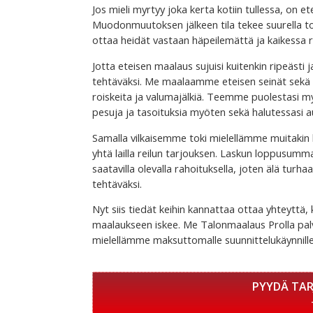
Jos mieli myrtyy joka kerta kotiin tullessa, on 
Muodonmuutoksen jälkeen tila tekee suurella tod
ottaa heidät vastaan häpeilemättä ja kaikessa 
Jotta eteisen maalaus sujuisi kuitenkin ripeästi 
tehtäväksi. Me maalaamme eteisen seinät sekä tar
roiskeita ja valumajälkiä. Teemme puolestasi m
pesuja ja tasoituksia myöten sekä halutessasi 
Samalla vilkaisemme toki mielellämme muitakin
yhtä lailla reilun tarjouksen. Laskun loppusum
saatavilla olevalla rahoituksella, joten älä tu
tehtäväksi.
Nyt siis tiedät keihin kannattaa ottaa yhteyttä
maalaukseen iskee. Me Talonmaalaus Prolla pa
mielellämme maksuttomalle suunnittelukäynnille
PYYDÄ TA