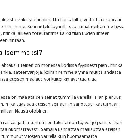
 olevista vinkeistä huolimatta hankalalta, voit ottaa suoraan
-tiimiimme. Suunnittelukäynnillä saat maalareiltamme hyviä
ta, minkä jälkeen toteutamme kaikki tilan uuden ilmeen
seen hintaan.
la isommaksi?
 ahtaus. Eteinen on monessa kodissa fyysisesti pieni, minkä
 kenkiä, sateenvarjoja, koiran remmejä ynnä muuta ahdasta
ssa eteisen maalaus voi kuitenkin avartaa tilaa
ksessa on maalata sen seinät tummilla väreillä. Tilan pienuus
än, mikä taas saa eteisen seinät niin sanotusti “kaatumaan
millaan klaustrofobinen.
n raskas ja tila tuntuu sen takia ahtaalta, voi jo parin seinän
elmaa huomattavasti. Samalla kannattaa maalauttaa eteisen
olla tummunut vuosien varrella kuin huomaamatta.