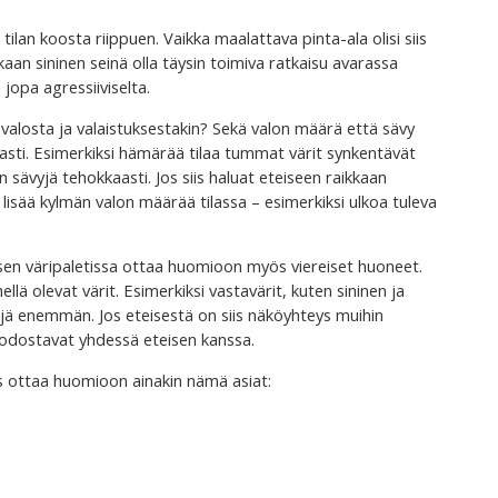
 tilan koosta riippuen. Vaikka maalattava pinta-ala olisi siis
aan sininen seinä olla täysin toimiva ratkaisu avarassa
jopa agressiiviselta.
i valosta ja valaistuksestakin? Sekä valon määrä että sävy
vasti. Esimerkiksi hämärää tilaa tummat värit synkentävät
sävyjä tehokkaasti. Jos siis haluat eteiseen raikkaan
ja lisää kylmän valon määrää tilassa – esimerkiksi ulkoa tuleva
aa sen väripaletissa ottaa huomioon myös viereiset huoneet.
lä olevat värit. Esimerkiksi vastavärit, kuten sininen ja
ejä enemmän. Jos eteisestä on siis näköyhteys muihin
uodostavat yhdessä eteisen kanssa.
iis ottaa huomioon ainakin nämä asiat: