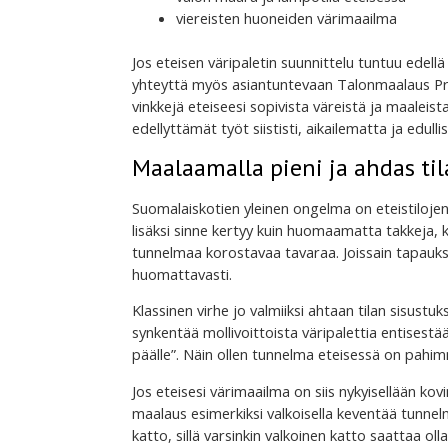
viereisten huoneiden värimaailma
Jos eteisen väripaletin suunnittelu tuntuu edellä
yhteyttä myös asiantuntevaan Talonmaalaus Pro
vinkkejä eteiseesi sopivista väreistä ja maaleis
edellyttämät työt siististi, aikailematta ja edulli
Maalaamalla pieni ja ahdas ti
Suomalaiskotien yleinen ongelma on eteistilojen
lisäksi sinne kertyy kuin huomaamatta takkeja,
tunnelmaa korostavaa tavaraa. Joissain tapauksi
huomattavasti.
Klassinen virhe jo valmiiksi ahtaan tilan sisustu
synkentää mollivoittoista väripalettia entisestä
päälle”. Näin ollen tunnelma eteisessä on pahim
Jos eteisesi värimaailma on siis nykyisellään kovi
maalaus esimerkiksi valkoisella keventää tunn
katto, sillä varsinkin valkoinen katto saattaa 