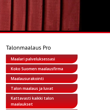
Talonmaalaus Pro
Maalari palveluksessasi
Koko Suomen maalausfirma
Maalausurakointi
Talon maalaus ja luvat
Kattavasti kaikki talon
maalaukset