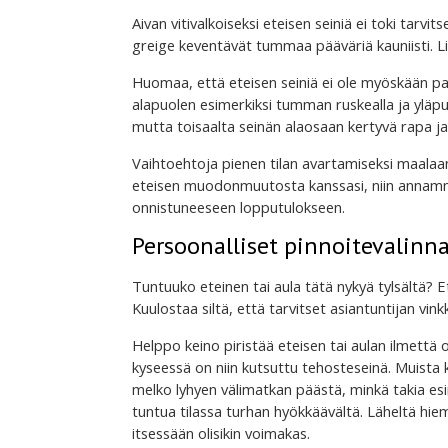
Aivan vitivalkoiseksi eteisen seiniä ei toki ta
greige keventävät tummaa pääväriä kauniisti. Liia
Huomaa, että eteisen seiniä ei ole myöskään pa
alapuolen esimerkiksi tumman ruskealla ja yläp
mutta toisaalta seinän alaosaan kertyvä rapa ja m
Vaihtoehtoja pienen tilan avartamiseksi maalaa
eteisen muodonmuutosta kanssasi, niin annamme
onnistuneeseen lopputulokseen.
Persoonalliset pinnoitevalinna
Tuntuuko eteinen tai aula tätä nykyä tylsältä? E
Kuulostaa siltä, että tarvitset asiantuntijan vin
Helppo keino piristää eteisen tai aulan ilmettä o
kyseessä on niin kutsuttu tehosteseinä. Muista k
melko lyhyen välimatkan päästä, minkä takia esim
tuntua tilassa turhan hyökkäävältä. Läheltä hie
itsessään olisikin voimakas.