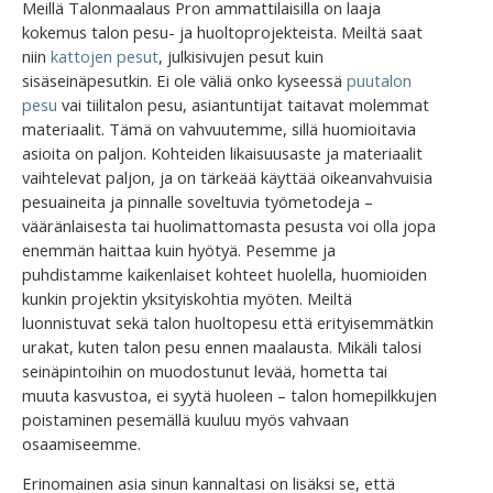
Meillä Talonmaalaus Pron ammattilaisilla on laaja
kokemus talon pesu- ja huoltoprojekteista. Meiltä saat
niin
kattojen pesut
, julkisivujen pesut kuin
sisäseinäpesutkin. Ei ole väliä onko kyseessä
puutalon
pesu
vai tiilitalon pesu, asiantuntijat taitavat molemmat
materiaalit. Tämä on vahvuutemme, sillä huomioitavia
asioita on paljon. Kohteiden likaisuusaste ja materiaalit
vaihtelevat paljon, ja on tärkeää käyttää oikeanvahvuisia
pesuaineita ja pinnalle soveltuvia työmetodeja –
vääränlaisesta tai huolimattomasta pesusta voi olla jopa
enemmän haittaa kuin hyötyä. Pesemme ja
puhdistamme kaikenlaiset kohteet huolella, huomioiden
kunkin projektin yksityiskohtia myöten. Meiltä
luonnistuvat sekä talon huoltopesu että erityisemmätkin
urakat, kuten talon pesu ennen maalausta. Mikäli talosi
seinäpintoihin on muodostunut levää, hometta tai
muuta kasvustoa, ei syytä huoleen – talon homepilkkujen
poistaminen pesemällä kuuluu myös vahvaan
osaamiseemme.
Erinomainen asia sinun kannaltasi on lisäksi se, että