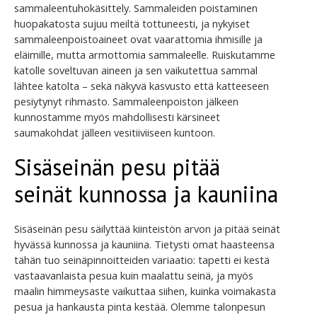
sammaleentuhokäsittely. Sammaleiden poistaminen
huopakatosta sujuu meiltä tottuneesti, ja nykyiset
sammaleenpoistoaineet ovat vaarattomia ihmisille ja
eläimille, mutta armottomia sammaleelle. Ruiskutamme
katolle soveltuvan aineen ja sen vaikutettua sammal
lähtee katolta – sekä näkyvä kasvusto että katteeseen
pesiytynyt rihmasto. Sammaleenpoiston jälkeen
kunnostamme myös mahdollisesti kärsineet
saumakohdat jälleen vesitiiviiseen kuntoon.
Sisäseinän pesu pitää
seinät kunnossa ja kauniina
Sisäseinän pesu säilyttää kiinteistön arvon ja pitää seinät
hyvässä kunnossa ja kauniina. Tietysti omat haasteensa
tähän tuo seinäpinnoitteiden variaatio: tapetti ei kestä
vastaavanlaista pesua kuin maalattu seinä, ja myös
maalin himmeysaste vaikuttaa siihen, kuinka voimakasta
pesua ja hankausta pinta kestää. Olemme talonpesun