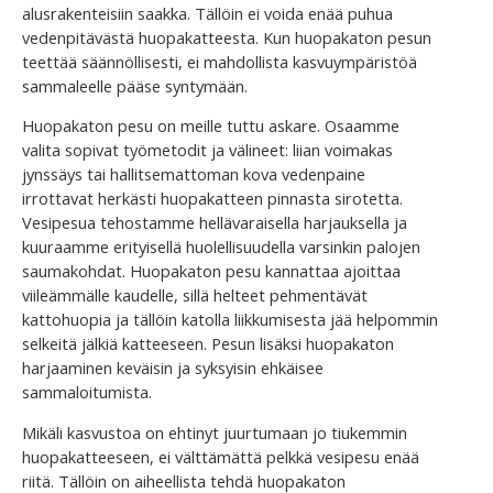
alusrakenteisiin saakka. Tällöin ei voida enää puhua
vedenpitävästä huopakatteesta. Kun huopakaton pesun
teettää säännöllisesti, ei mahdollista kasvuympäristöä
sammaleelle pääse syntymään.
Huopakaton pesu on meille tuttu askare. Osaamme
valita sopivat työmetodit ja välineet: liian voimakas
jynssäys tai hallitsemattoman kova vedenpaine
irrottavat herkästi huopakatteen pinnasta sirotetta.
Vesipesua tehostamme hellävaraisella harjauksella ja
kuuraamme erityisellä huolellisuudella varsinkin palojen
saumakohdat. Huopakaton pesu kannattaa ajoittaa
viileämmälle kaudelle, sillä helteet pehmentävät
kattohuopia ja tällöin katolla liikkumisesta jää helpommin
selkeitä jälkiä katteeseen. Pesun lisäksi huopakaton
harjaaminen keväisin ja syksyisin ehkäisee
sammaloitumista.
Mikäli kasvustoa on ehtinyt juurtumaan jo tiukemmin
huopakatteeseen, ei välttämättä pelkkä vesipesu enää
riitä. Tällöin on aiheellista tehdä huopakaton