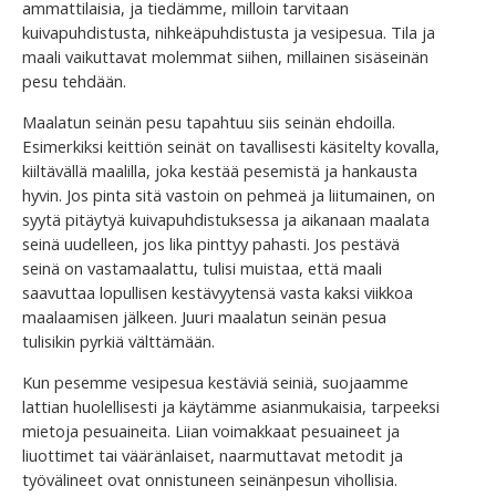
ammattilaisia, ja tiedämme, milloin tarvitaan
kuivapuhdistusta, nihkeäpuhdistusta ja vesipesua. Tila ja
maali vaikuttavat molemmat siihen, millainen sisäseinän
pesu tehdään.
Maalatun seinän pesu tapahtuu siis seinän ehdoilla.
Esimerkiksi keittiön seinät on tavallisesti käsitelty kovalla,
kiiltävällä maalilla, joka kestää pesemistä ja hankausta
hyvin. Jos pinta sitä vastoin on pehmeä ja liitumainen, on
syytä pitäytyä kuivapuhdistuksessa ja aikanaan maalata
seinä uudelleen, jos lika pinttyy pahasti. Jos pestävä
seinä on vastamaalattu, tulisi muistaa, että maali
saavuttaa lopullisen kestävyytensä vasta kaksi viikkoa
maalaamisen jälkeen. Juuri maalatun seinän pesua
tulisikin pyrkiä välttämään.
Kun pesemme vesipesua kestäviä seiniä, suojaamme
lattian huolellisesti ja käytämme asianmukaisia, tarpeeksi
mietoja pesuaineita. Liian voimakkaat pesuaineet ja
liuottimet tai vääränlaiset, naarmuttavat metodit ja
työvälineet ovat onnistuneen seinänpesun vihollisia.