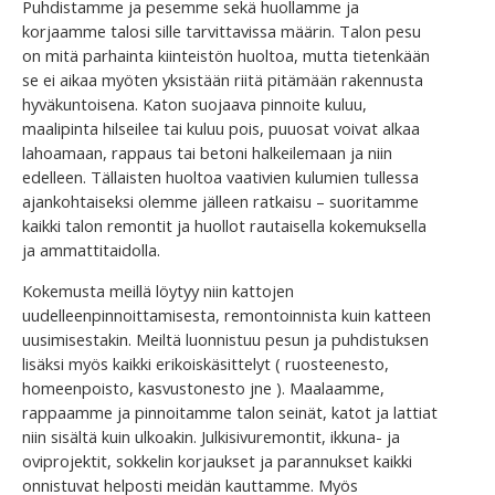
Puhdistamme ja pesemme sekä huollamme ja
korjaamme talosi sille tarvittavissa määrin. Talon pesu
on mitä parhainta kiinteistön huoltoa, mutta tietenkään
se ei aikaa myöten yksistään riitä pitämään rakennusta
hyväkuntoisena. Katon suojaava pinnoite kuluu,
maalipinta hilseilee tai kuluu pois, puuosat voivat alkaa
lahoamaan, rappaus tai betoni halkeilemaan ja niin
edelleen. Tällaisten huoltoa vaativien kulumien tullessa
ajankohtaiseksi olemme jälleen ratkaisu – suoritamme
kaikki talon remontit ja huollot rautaisella kokemuksella
ja ammattitaidolla.
Kokemusta meillä löytyy niin kattojen
uudelleenpinnoittamisesta, remontoinnista kuin katteen
uusimisestakin. Meiltä luonnistuu pesun ja puhdistuksen
lisäksi myös kaikki erikoiskäsittelyt ( ruosteenesto,
homeenpoisto, kasvustonesto jne ). Maalaamme,
rappaamme ja pinnoitamme talon seinät, katot ja lattiat
niin sisältä kuin ulkoakin. Julkisivuremontit, ikkuna- ja
oviprojektit, sokkelin korjaukset ja parannukset kaikki
onnistuvat helposti meidän kauttamme. Myös