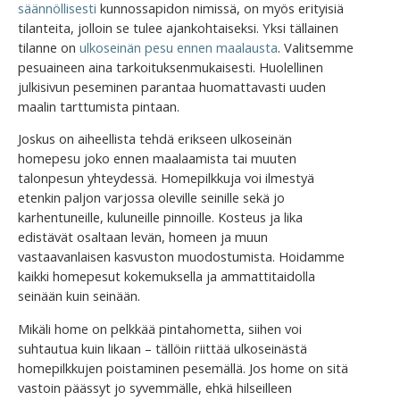
säännöllisesti
kunnossapidon nimissä, on myös erityisiä
tilanteita, jolloin se tulee ajankohtaiseksi. Yksi tällainen
tilanne on
ulkoseinän pesu ennen maalausta
. Valitsemme
pesuaineen aina tarkoituksenmukaisesti. Huolellinen
julkisivun peseminen parantaa huomattavasti uuden
maalin tarttumista pintaan.
Joskus on aiheellista tehdä erikseen ulkoseinän
homepesu joko ennen maalaamista tai muuten
talonpesun yhteydessä. Homepilkkuja voi ilmestyä
etenkin paljon varjossa oleville seinille sekä jo
karhentuneille, kuluneille pinnoille. Kosteus ja lika
edistävät osaltaan levän, homeen ja muun
vastaavanlaisen kasvuston muodostumista. Hoidamme
kaikki homepesut kokemuksella ja ammattitaidolla
seinään kuin seinään.
Mikäli home on pelkkää pintahometta, siihen voi
suhtautua kuin likaan – tällöin riittää ulkoseinästä
homepilkkujen poistaminen pesemällä. Jos home on sitä
vastoin päässyt jo syvemmälle, ehkä hilseilleen