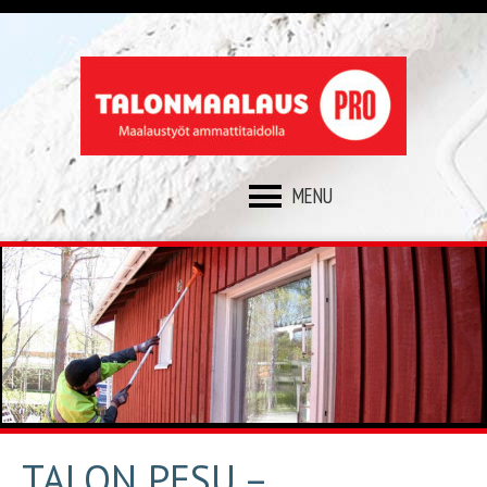
SKIP
TO
CONTENT
TALON PESU –