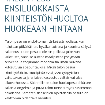
ENSILUOKKAISTA
KIINTEISTÖNHUOLTOA
HUOKEAAN HINTAAN
Talon pesu on ehdottoman tärkeässä roolissa, kun
halutaan pitkäikäinen, hyväkuntoisena ja kauniina säilyvä
rakennus. Talon pesu ei ole siis pelkkää julkisivun
kiillotusta, vaan se auttaa maalipintaa pysymään
terveenä ja torjumaan monenlaisia ilman mukana
kulkeutuvia epäpuhtauksia. Mikäli talon pesua
laiminlyötäisiin, maalipinta voisi jopa syöpyä lian
vaikutuksesta ja erilaiset kasvustot valtaisivat alaa
ulkoverhoilussa. Säännöllinen talon huoltopesu ehkäisee
tällaisia ongelmia ja pitää talon tietysti myös siistimmän
näköisenä. Samaten sisäseinien ajoittaisella pesulla on
käyttöikää pidentävä vaikutus.