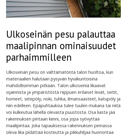
Ulkoseinän pesu palauttaa
maalipinnan ominaisuudet
parhaimmilleen
Ulkoseinän pesu on välttämätöntä talon huoltoa, kun
materiaalien halutaan pysyvän hyväkuntoisina
mahdollisimman pitkään. Talon ulkoseiniä likaavat
sijainnista ja ympäristöstä riippuen erilaiset levät, seitit,
homeet, siitepöly, noki, tuhka, ilmansaasteet, katupöly ja
niin edelleen. Epäpuhtauksia tulee tuulen mukana tai niitä
voi kulkeutua lähellä olevasta puustosta. Osa liasta jää
rakennuksen pintaan kiinni, osa jopa syövyttää
maalipintaa. Joka tapauksessa rakennuksen pinnassa
oleva lika pidättää kosteutta ja pikkuhiljaa huonontaa