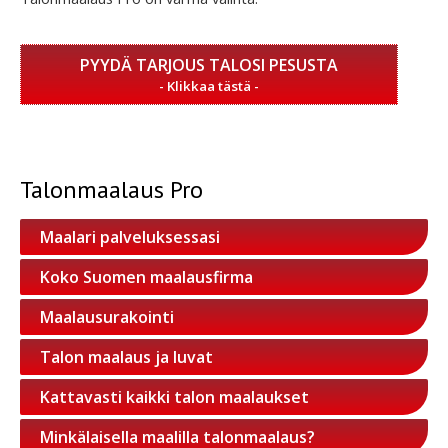
PYYDÄ TARJOUS TALOSI PESUSTA
Talonmaalaus Pro
Maalari palveluksessasi
Koko Suomen maalausfirma
Maalausurakointi
Talon maalaus ja luvat
Kattavasti kaikki talon maalaukset
Minkälaisella maalilla talonmaalaus?