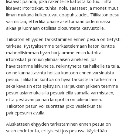
lisäävät painoa, joka rakenteille katosta koituu. Tiiltä
likaavat irtoroskat, tuhka, noki, saasteet ja monet muut
ilman mukana kulkeutuvat epäpuhtaudet. Tiilikaton pesu
varmistaa, ettei lika pääse asettumaan pidemmäksi
aikaa ja luomaan otollisia olosuhteita kasvustolle.
Tiilikaton ehjyyden tarkistaminen ennen pesua on tietysti
tärkeää. Pystyäksemme tarkastelemaan katon kuntoa
mahdollisimman hyvin harjaamme ensin katolta
irtoroskat ja muun ylimääräisen aineksen. Jos
havaitsemme liikkuneita, reikiintyneitä tai halkeilleita tiiliä,
on ne kannattavinta hoitaa kuntoon ennen varsinaista
pesua. Tiilikaton kuntoa on hyvä tarkastella tarkemmin
sekä keväisin että syksyisin. Harjauksen jälkeen teemme
pesun asianmukaisilla pesuaineilla samalla varmistaen,
että pestävän pinnan lämpötila on oikeanlainen.
Tiilikaton pesun voi suorittaa joko vesiletkun tai
painepesurin avulla.
Aluskatteen ehjyyden tarkistaminen ennen pesua on
sekin ehdotonta, erityisesti jos pesussa käytetään