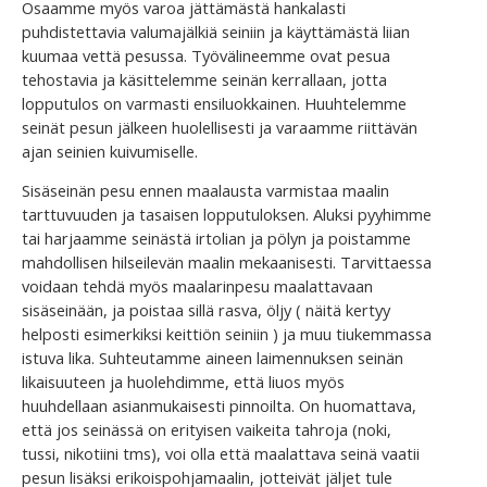
Osaamme myös varoa jättämästä hankalasti
puhdistettavia valumajälkiä seiniin ja käyttämästä liian
kuumaa vettä pesussa. Työvälineemme ovat pesua
tehostavia ja käsittelemme seinän kerrallaan, jotta
lopputulos on varmasti ensiluokkainen. Huuhtelemme
seinät pesun jälkeen huolellisesti ja varaamme riittävän
ajan seinien kuivumiselle.
Sisäseinän pesu ennen maalausta varmistaa maalin
tarttuvuuden ja tasaisen lopputuloksen. Aluksi pyyhimme
tai harjaamme seinästä irtolian ja pölyn ja poistamme
mahdollisen hilseilevän maalin mekaanisesti. Tarvittaessa
voidaan tehdä myös maalarinpesu maalattavaan
sisäseinään, ja poistaa sillä rasva, öljy ( näitä kertyy
helposti esimerkiksi keittiön seiniin ) ja muu tiukemmassa
istuva lika. Suhteutamme aineen laimennuksen seinän
likaisuuteen ja huolehdimme, että liuos myös
huuhdellaan asianmukaisesti pinnoilta. On huomattava,
että jos seinässä on erityisen vaikeita tahroja (noki,
tussi, nikotiini tms), voi olla että maalattava seinä vaatii
pesun lisäksi erikoispohjamaalin, jotteivät jäljet tule