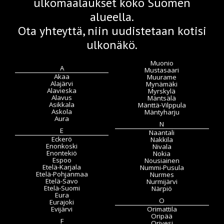
ulkomaalaukset koko Suomen
alueella.
Ota yhteyttä, niin uudistetaan kotisi
ulkonäkö.
Muonio
A
Mustasaari
Akaa
Muurame
Alajärvi
Mynämäki
Alavieska
Myrskylä
Alavus
Mäntsälä
Asikkala
Mänttä-Vilppula
Askola
Mäntyharju
Aura
N
E
Naantali
Eckerö
Nakkila
Enonkoski
Nivala
Enontekiö
Nokia
Espoo
Nousiainen
Etelä-Karjala
Nummi-Pusula
Etelä-Pohjanmaa
Nurmes
Etelä-Savo
Nurmijärvi
Etelä-Suomi
Närpiö
Eura
O
Eurajoki
Evijärvi
Orimattila
Oripää
F
Orivesi