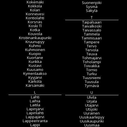
Kokemäki
Suonenjoki
Kokkola
Sysmä
Kolari
Säkylä
Konnevesi
T
Kontiolahti
Korsnäs
Taipalsaari
Koski Tl
Taivalkoski
Kotka
Taivassalo
Kouvola
Tammela
Kristiinankaupunki
Tammisaari
Kruunupyy
Tampere
Kuhmo
Tervo
Kuhmoinen
Tervola
Kuopio
Teuva
Kuortane
Tohmajärvi
Kurikka
Toholampi
Kustavi
Toivakka
Kuusamo
Tornio
Kymenlaakso
Turku
Kyyjärvi
Tuusniemi
Kärkölä
Tuusula
Kärsämäki
Tyrnävä
L
U
Lahti
Ulvila
Laihia
Urjala
Laitila
Utajärvi
Lapinjärvi
Utsjoki
Lapinlahti
Uurainen
Lappajärvi
Uusikaarlepyy
Lappeenranta
Uusikaupunki
Lappi
Uusimaa