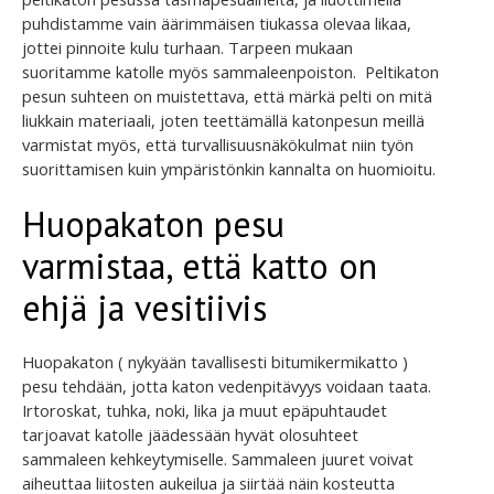
puhdistamme vain äärimmäisen tiukassa olevaa likaa,
jottei pinnoite kulu turhaan. Tarpeen mukaan
suoritamme katolle myös sammaleenpoiston. Peltikaton
pesun suhteen on muistettava, että märkä pelti on mitä
liukkain materiaali, joten teettämällä katonpesun meillä
varmistat myös, että turvallisuusnäkökulmat niin työn
suorittamisen kuin ympäristönkin kannalta on huomioitu.
Huopakaton pesu
varmistaa, että katto on
ehjä ja vesitiivis
Huopakaton ( nykyään tavallisesti bitumikermikatto )
pesu tehdään, jotta katon vedenpitävyys voidaan taata.
Irtoroskat, tuhka, noki, lika ja muut epäpuhtaudet
tarjoavat katolle jäädessään hyvät olosuhteet
sammaleen kehkeytymiselle. Sammaleen juuret voivat
aiheuttaa liitosten aukeilua ja siirtää näin kosteutta