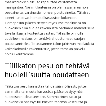
maalikerroksen alle, se rapauttaa väistämättä
maalipintaa. Näihin tilanteisiin on olemassa järeämpiä
pesuaineita, varsinaisia homeenpoistoaineita. Tällaiset
aineet tuhoavat homeitiökasvuston kokonaan.
Homepesun jälkeen tietysti myös itse maalipinta on
huokoinen eikä suojaa rakennusta parhaalla mahdollisella
tavalla likaa ja kosteutta vastan. Tällaisille pinnoille
uudelleenmaalaus on tehtävä ehdottomasti suojan
palauttamiseksi. Toteutamme talon julkisivun maalauksia
kaikenkokoisille rakennuksille, joten tämäkin palvelu
hoituu kauttamme.
Tiilikaton pesu on tehtävä
huolellisuutta noudattaen
Tiilikaton pesu kannattaa tehdä säännöllisesti, jottei
sammalta tai muuta kasvustoa pääse pesiytymään
huokoiseen tiilikatteeseen. Sammaleinen katto ja
huokoiseksi päässyt tiili imevät itseensä kosteutta ja