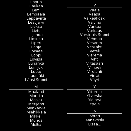
Lapua
V
Laukaa
Lemi
Vaala
Lempäälä
Vaasa
Leppävirta
Valkeakoski
Lestijärvi
Valtimo
Lieksa
Vantaa
Lieto
Varkaus
Liljendal
Varsinais-Suomi
Liminka
Vehmaa
Liperi
Vesanto
Lohja
Vesilahti
Loimaa
Veteli
Loppi
Vieremä
Loviisa
Vihti
Luhanka
Viitasaari
Lumijoki
Vimpeli
Luoto
Virolahti
Luumäki
Virrat
Länsi-Suomi
Vöyri
M
Y
Maalahti
Ylitornio
Marttila
Ylivieska
Masku
Ylöjärvi
Merijärvi
Ypäjä
Merikarvia
Ä
Miehikkälä
Ähtäri
Mikkeli
Äänekoski
Muhos
Lisää…
Multia