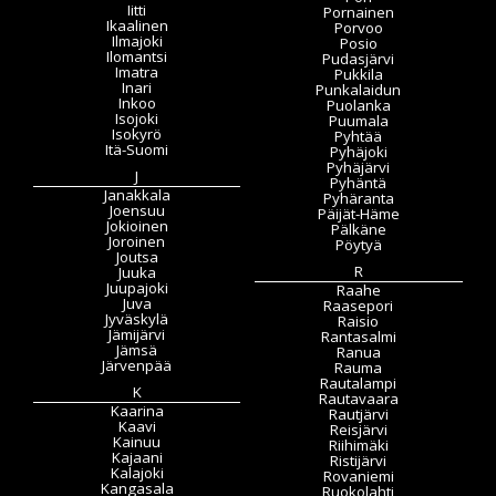
Iitti
Pornainen
Ikaalinen
Porvoo
Ilmajoki
Posio
Ilomantsi
Pudasjärvi
Imatra
Pukkila
Inari
Punkalaidun
Inkoo
Puolanka
Isojoki
Puumala
Isokyrö
Pyhtää
Itä-Suomi
Pyhäjoki
Pyhäjärvi
J
Pyhäntä
Janakkala
Pyhäranta
Joensuu
Päijät-Häme
Jokioinen
Pälkäne
Joroinen
Pöytyä
Joutsa
R
Juuka
Juupajoki
Raahe
Juva
Raasepori
Jyväskylä
Raisio
Jämijärvi
Rantasalmi
Jämsä
Ranua
Järvenpää
Rauma
Rautalampi
K
Rautavaara
Kaarina
Rautjärvi
Kaavi
Reisjärvi
Kainuu
Riihimäki
Kajaani
Ristijärvi
Kalajoki
Rovaniemi
Kangasala
Ruokolahti