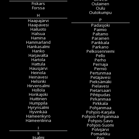
Fiskars
Oulainen
Forssa
Oulu
Outokumpu
H
P
Haapajärvi
Haapavesi
Padasjoki
Hailuoto
Paimio
Halsua
Paltamo
Hamina
Parainen
Hammarland
Parikkala
Hankasalmi
Parkano
Hanko
Pelkosenniemi
Harjavalta
Pello
Hartola
Perho
Hattula
Pernaja
Hausjärvi
Perniö
Heinola
Pertunmaa
Heinävesi
Petäjävesi
Helsinki
Pieksämäki
Hirvensalmi
Pielavesi
Hollola
Pietarsaari
Honkajoki
Pihtipudas
Huittinen
Pirkanmaa
Humppila
Pirkkala
Hyrynsalmi
Pohjanmaa
Hyvinkää
Pohjois-Karjala
Hämeenkyrö
Pohjois-Pohjanmaa
Hämeenlinna
Pohjois-Savo
Pohjois-Suomi
I
Polvijärvi
Ii
Pomarkku
Iisalmi
Pori