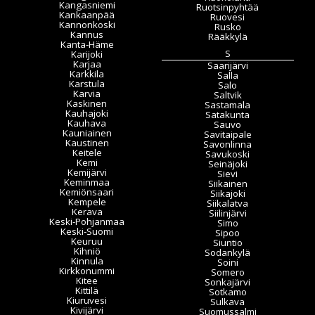
Kangasniemi
Ruotsinpyhtää
Kankaanpää
Ruovesi
Kannonkoski
Rusko
Kannus
Rääkkylä
Kanta-Häme
S
Karijoki
Karjaa
Saarijärvi
Karkkila
Salla
Karstula
Salo
Karvia
Saltvik
Kaskinen
Sastamala
Kauhajoki
Satakunta
Kauhava
Sauvo
Kauniainen
Savitaipale
Kaustinen
Savonlinna
Keitele
Savukoski
Kemi
Seinäjoki
Kemijärvi
Sievi
Keminmaa
Siikainen
Kemiönsaari
Siikajoki
Kempele
Siikalatva
Kerava
Siilinjärvi
Keski-Pohjanmaa
Simo
Keski-Suomi
Sipoo
Keuruu
Siuntio
Kihniö
Sodankylä
Kinnula
Soini
Kirkkonummi
Somero
Kitee
Sonkajärvi
Kittilä
Sotkamo
Kiuruvesi
Sulkava
Kivijärvi
Suomussalmi