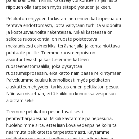
palamaan peltiin kiinni. Käsittely voi kohteen sijainnista
riippuen olla tarpeen myös siitepölykauden jälkeen.
Peltikaton ehjyyden tarkistaminen ennen kattopesua on
tehtävä ehdottomasti, jotta vältytään turhilta vuodoilta
ja kosteusvaurioilta rakenteissa. Mikäli katteessa on
selkeitä ruostekohtia, on ruoste poistettava
mekaanisesti esimerkiksi teräsharjalla ja kohta hiottava
puhtaalle pellille. Teemme ruosteenpoiston
asiantuntevasti ja käsittelemme katteen
ruosteenestomaalilla, joka pysäyttää
ruostumisprosessin, eikä katto näin pääse reikiintymään.
Palveluumme kuuluu luonnollisesti myös peltikaton
aluskatteen ehjyyden tarkistus ennen peltikaton pesua.
Näin varmistetaan, että kaikki on kunnossa vesipesun
aloittamiseksi.
Teemme peltikaton pesun tavallisesti
pehmytharjapesuna. Mikäli käytämme painepesuria,
huolehdimme siitä, ettei liian kova vedenpaine kolhi tai
naarmuta peltikatetta tarpeettomasti. Käytämme
peltikaton pesussa täsmäpesuaineita, ja liuottimella