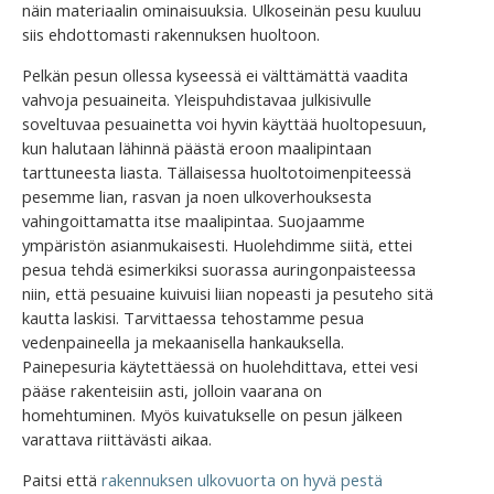
näin materiaalin ominaisuuksia. Ulkoseinän pesu kuuluu
siis ehdottomasti rakennuksen huoltoon.
Pelkän pesun ollessa kyseessä ei välttämättä vaadita
vahvoja pesuaineita. Yleispuhdistavaa julkisivulle
soveltuvaa pesuainetta voi hyvin käyttää huoltopesuun,
kun halutaan lähinnä päästä eroon maalipintaan
tarttuneesta liasta. Tällaisessa huoltotoimenpiteessä
pesemme lian, rasvan ja noen ulkoverhouksesta
vahingoittamatta itse maalipintaa. Suojaamme
ympäristön asianmukaisesti. Huolehdimme siitä, ettei
pesua tehdä esimerkiksi suorassa auringonpaisteessa
niin, että pesuaine kuivuisi liian nopeasti ja pesuteho sitä
kautta laskisi. Tarvittaessa tehostamme pesua
vedenpaineella ja mekaanisella hankauksella.
Painepesuria käytettäessä on huolehdittava, ettei vesi
pääse rakenteisiin asti, jolloin vaarana on
homehtuminen. Myös kuivatukselle on pesun jälkeen
varattava riittävästi aikaa.
Paitsi että
rakennuksen ulkovuorta on hyvä pestä