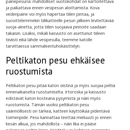
painepesuria: mahdolliset vuotokohdat on kartoitettava
ja paikattava ennen vesipesun aloittamista. Kova
vedenpaine voi myös hapertaa tiilen pintaa, ja
suosittelemmekin tiilikatteelle pesun jälkeen levitettävää
suoja-ainetta, jotta tiilen suojaava pinnoite saadaan
takaisin. Lisäksi, mikäli kasvusto on asettunut tiileen
tiiviisti eikä lähde vesipesulla, teemme katolle
tarvittaessa sammaleentuhokäsittelyn.
Peltikaton pesu ehkäisee
ruostumista
Peltikaton pesu pitää katon siistinä ja myös suojaa peltiä
ennenaikaiselta ruostumiselta. Irtoroska ja kasvusto
edistävät katon kosteana pysymistä ja näin myös
ruostumista. Tämän vuoksi peltikaton pesu
säännöllisesti on tärkeä, katteen käyttöikää pidentävä
toimenpide. Pesu kannattaa teettää mieluusti jo ennen
kesän alkua, jos mahdollista – näin lika ei pääse