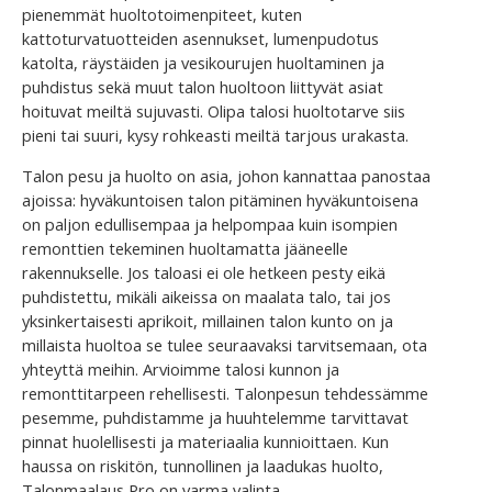
pienemmät huoltotoimenpiteet, kuten
kattoturvatuotteiden asennukset, lumenpudotus
katolta, räystäiden ja vesikourujen huoltaminen ja
puhdistus sekä muut talon huoltoon liittyvät asiat
hoituvat meiltä sujuvasti. Olipa talosi huoltotarve siis
pieni tai suuri, kysy rohkeasti meiltä tarjous urakasta.
Talon pesu ja huolto on asia, johon kannattaa panostaa
ajoissa: hyväkuntoisen talon pitäminen hyväkuntoisena
on paljon edullisempaa ja helpompaa kuin isompien
remonttien tekeminen huoltamatta jääneelle
rakennukselle. Jos taloasi ei ole hetkeen pesty eikä
puhdistettu, mikäli aikeissa on maalata talo, tai jos
yksinkertaisesti aprikoit, millainen talon kunto on ja
millaista huoltoa se tulee seuraavaksi tarvitsemaan, ota
yhteyttä meihin. Arvioimme talosi kunnon ja
remonttitarpeen rehellisesti. Talonpesun tehdessämme
pesemme, puhdistamme ja huuhtelemme tarvittavat
pinnat huolellisesti ja materiaalia kunnioittaen. Kun
haussa on riskitön, tunnollinen ja laadukas huolto,
Talonmaalaus Pro on varma valinta.