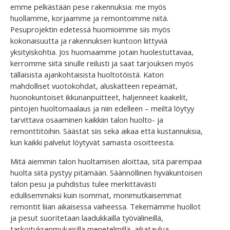
emme pelkästään pese rakennuksia: me myös
huollamme, korjaamme ja remontoimme niitä.
Pesuprojektin edetessä huomioimme siis myös
kokonaisuutta ja rakennuksen kuntoon liittyviä
yksityiskohtia. Jos huomaamme jotain huolestuttavaa,
kerromme siitä sinulle reilusti ja saat tarjouksen myös
tällaisista ajankohtaisista huoltotöistä. Katon
mahdolliset vuotokohdat, aluskatteen repeämät,
huonokuntoiset ikkunanpuitteet, haljenneet kaakelit,
pintojen huoltomaalaus ja niin edelleen – meiltä löytyy
tarvittava osaaminen kaikkiin talon huolto- ja
remonttitöihin. Säästät siis sekä aikaa että kustannuksia,
kun kaikki palvelut löytyvät samasta osoitteesta.
Mitä aiemmin talon huoltamisen aloittaa, sitä parempaa
huolta siitä pystyy pitämään. Säännöllinen hyväkuntoisen
talon pesu ja puhdistus tulee merkittävästi
edullisemmaksi kuin isommat, monimutkaisemmat
remontit liian aikaisessa vaiheessa. Tekemämme huollot
ja pesut suoritetaan laadukkailla työvälineillä,
tarkoituksenmukaisilla menetelmillä, aikataulua