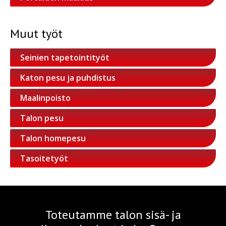
Muut työt
Seinien tapetointityöt
Katon pesu ja puhdistus
Maalinpoisto
Talon pesu
Talon homepesu
Tasoitetyöt
Toteutamme talon sisä- ja