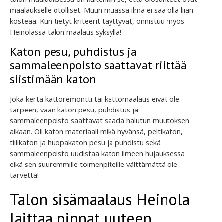
maalaukselle otolliset. Muun muassa ilma ei saa olla liian
kosteaa. Kun tietyt kriteerit täyttyvät, onnistuu myös
Heinolassa talon maalaus syksyllä!
Katon pesu, puhdistus ja
sammaleenpoisto saattavat riittää
siistimään katon
Joka kerta kattoremontti tai kattomaalaus eivät ole
tarpeen, vaan katon pesu, puhdistus ja
sammaleenpoisto saattavat saada halutun muutoksen
aikaan. Oli katon materiaali mikä hyvänsä, peltikaton,
tiilikaton ja huopakaton pesu ja puhdistu sekä
sammaleenpoisto uudistaa katon ilmeen hujauksessa
eikä sen suuremmille toimenpiteille välttämättä ole
tarvetta!
Talon sisämaalaus Heinola
laittaa pinnat uuteen