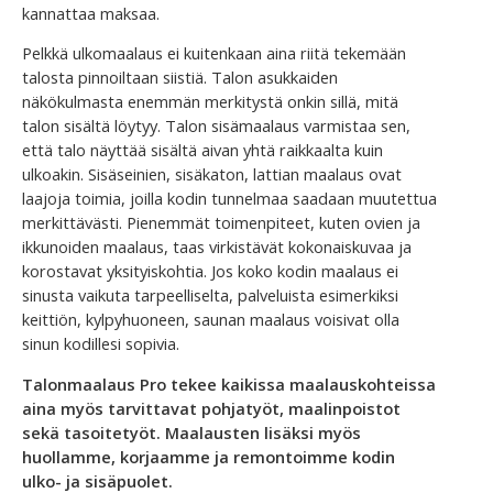
kannattaa maksaa.
Pelkkä ulkomaalaus ei kuitenkaan aina riitä tekemään
talosta pinnoiltaan siistiä. Talon asukkaiden
näkökulmasta enemmän merkitystä onkin sillä, mitä
talon sisältä löytyy. Talon sisämaalaus varmistaa sen,
että talo näyttää sisältä aivan yhtä raikkaalta kuin
ulkoakin. Sisäseinien, sisäkaton, lattian maalaus ovat
laajoja toimia, joilla kodin tunnelmaa saadaan muutettua
merkittävästi. Pienemmät toimenpiteet, kuten ovien ja
ikkunoiden maalaus, taas virkistävät kokonaiskuvaa ja
korostavat yksityiskohtia. Jos koko kodin maalaus ei
sinusta vaikuta tarpeelliselta, palveluista esimerkiksi
keittiön, kylpyhuoneen, saunan maalaus voisivat olla
sinun kodillesi sopivia.
Talonmaalaus Pro tekee kaikissa maalauskohteissa
aina myös tarvittavat pohjatyöt, maalinpoistot
sekä tasoitetyöt. Maalausten lisäksi myös
huollamme, korjaamme ja remontoimme kodin
ulko- ja sisäpuolet.