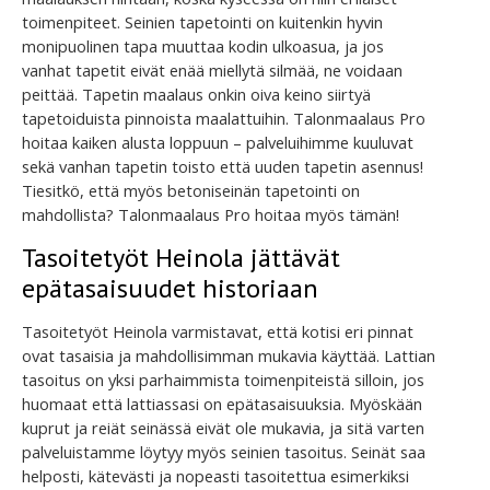
toimenpiteet. Seinien tapetointi on kuitenkin hyvin
monipuolinen tapa muuttaa kodin ulkoasua, ja jos
vanhat tapetit eivät enää miellytä silmää, ne voidaan
peittää. Tapetin maalaus onkin oiva keino siirtyä
tapetoiduista pinnoista maalattuihin. Talonmaalaus Pro
hoitaa kaiken alusta loppuun – palveluihimme kuuluvat
sekä vanhan tapetin toisto että uuden tapetin asennus!
Tiesitkö, että myös betoniseinän tapetointi on
mahdollista? Talonmaalaus Pro hoitaa myös tämän!
Tasoitetyöt Heinola jättävät
epätasaisuudet historiaan
Tasoitetyöt Heinola varmistavat, että kotisi eri pinnat
ovat tasaisia ja mahdollisimman mukavia käyttää. Lattian
tasoitus on yksi parhaimmista toimenpiteistä silloin, jos
huomaat että lattiassasi on epätasaisuuksia. Myöskään
kuprut ja reiät seinässä eivät ole mukavia, ja sitä varten
palveluistamme löytyy myös seinien tasoitus. Seinät saa
helposti, kätevästi ja nopeasti tasoitettua esimerkiksi