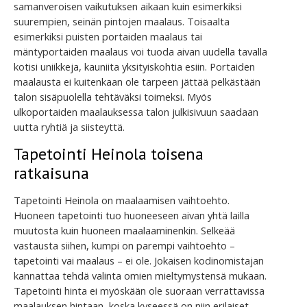
samanveroisen vaikutuksen aikaan kuin esimerkiksi
suurempien, seinän pintojen maalaus. Toisaalta
esimerkiksi puisten portaiden maalaus tai
mäntyportaiden maalaus voi tuoda aivan uudella tavalla
kotisi uniikkeja, kauniita yksityiskohtia esiin. Portaiden
maalausta ei kuitenkaan ole tarpeen jättää pelkästään
talon sisäpuolella tehtäväksi toimeksi. Myös
ulkoportaiden maalauksessa talon julkisivuun saadaan
uutta ryhtiä ja siisteyttä.
Tapetointi Heinola toisena
ratkaisuna
Tapetointi Heinola on maalaamisen vaihtoehto.
Huoneen tapetointi tuo huoneeseen aivan yhtä lailla
muutosta kuin huoneen maalaaminenkin. Selkeää
vastausta siihen, kumpi on parempi vaihtoehto –
tapetointi vai maalaus – ei ole. Jokaisen kodinomistajan
kannattaa tehdä valinta omien mieltymystensä mukaan.
Tapetointi hinta ei myöskään ole suoraan verrattavissa
maalauksen hintaan, koska kyseessä on niin erilaiset