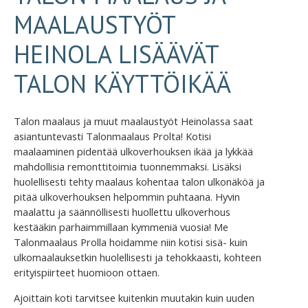
MAALAUSTYÖT
HEINOLA LISÄÄVÄT
TALON KÄYTTÖIKÄÄ
Talon maalaus ja muut maalaustyöt Heinolassa saat
asiantuntevasti Talonmaalaus Prolta! Kotisi
maalaaminen pidentää ulkoverhouksen ikää ja lykkää
mahdollisia remonttitoimia tuonnemmaksi. Lisäksi
huolellisesti tehty maalaus kohentaa talon ulkonäköä ja
pitää ulkoverhouksen helpommin puhtaana. Hyvin
maalattu ja säännöllisesti huollettu ulkoverhous
kestääkin parhaimmillaan kymmeniä vuosia! Me
Talonmaalaus Prolla hoidamme niin kotisi sisä- kuin
ulkomaalauksetkin huolellisesti ja tehokkaasti, kohteen
erityispiirteet huomioon ottaen.
Ajoittain koti tarvitsee kuitenkin muutakin kuin uuden