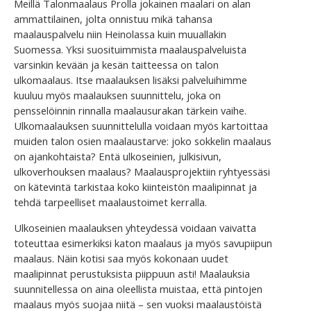
Meillä Talonmaalaus Prolla jokainen maalari on alan
ammattilainen, jolta onnistuu mikä tahansa
maalauspalvelu niin Heinolassa kuin muuallakin
Suomessa. Yksi suosituimmista maalauspalveluista
varsinkin kevään ja kesän taitteessa on talon
ulkomaalaus. Itse maalauksen lisäksi palveluihimme
kuuluu myös maalauksen suunnittelu, joka on
pensselöinnin rinnalla maalausurakan tärkein vaihe.
Ulkomaalauksen suunnittelulla voidaan myös kartoittaa
muiden talon osien maalaustarve: joko sokkelin maalaus
on ajankohtaista? Entä ulkoseinien, julkisivun,
ulkoverhouksen maalaus? Maalausprojektiin ryhtyessäsi
on kätevintä tarkistaa koko kiinteistön maalipinnat ja
tehdä tarpeelliset maalaustoimet kerralla.
Ulkoseinien maalauksen yhteydessä voidaan vaivatta
toteuttaa esimerkiksi katon maalaus ja myös savupiipun
maalaus. Näin kotisi saa myös kokonaan uudet
maalipinnat perustuksista piippuun asti! Maalauksia
suunnitellessa on aina oleellista muistaa, että pintojen
maalaus myös suojaa niitä – sen vuoksi maalaustöistä