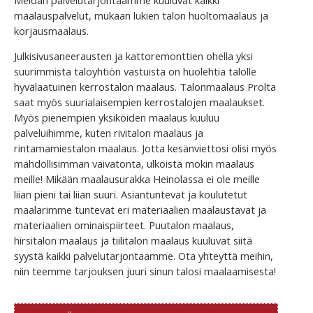
maalauspalvelut, mukaan lukien talon huoltomaalaus ja
korjausmaalaus.
Julkisivusaneerausten ja kattoremonttien ohella yksi
suurimmista taloyhtiön vastuista on huolehtia talolle
hyvälaatuinen kerrostalon maalaus. Talonmaalaus Prolta
saat myös suurialaisempien kerrostalojen maalaukset.
Myös pienempien yksiköiden maalaus kuuluu
palveluihimme, kuten rivitalon maalaus ja
rintamamiestalon maalaus. Jotta kesänviettosi olisi myös
mahdollisimman vaivatonta, ulkoista mökin maalaus
meille! Mikään maalausurakka Heinolassa ei ole meille
liian pieni tai liian suuri. Asiantuntevat ja koulutetut
maalarimme tuntevat eri materiaalien maalaustavat ja
materiaalien ominaispiirteet. Puutalon maalaus,
hirsitalon maalaus ja tiilitalon maalaus kuuluvat siitä
syystä kaikki palvelutarjontaamme. Ota yhteyttä meihin,
niin teemme tarjouksen juuri sinun talosi maalaamisesta!