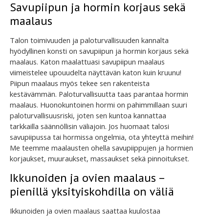
Savupiipun ja hormin korjaus sekä
maalaus
Talon toimivuuden ja paloturvallisuuden kannalta
hyödyllinen konsti on savupiipun ja hormin korjaus sekä
maalaus. Katon maalattuasi savupiipun maalaus
viimeistelee upouudelta näyttävän katon kuin kruunu!
Piipun maalaus myös tekee sen rakenteista
kestävämmän. Paloturvallisuutta taas parantaa hormin
maalaus. Huonokuntoinen hormi on pahimmillaan suuri
paloturvallisuusriski, joten sen kuntoa kannattaa
tarkkailla säännöllisin väliajoin. Jos huomaat talosi
savupiipussa tai hormissa ongelmia, ota yhteyttä meihin!
Me teemme maalausten ohella savupiippujen ja hormien
korjaukset, muuraukset, massaukset sekä pinnoitukset.
Ikkunoiden ja ovien maalaus –
pienillä yksityiskohdilla on väliä
Ikkunoiden ja ovien maalaus saattaa kuulostaa