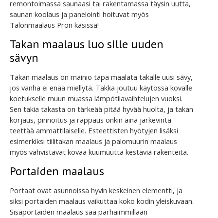
remontoimassa saunaasi tai rakentamassa täysin uutta,
saunan koolaus ja panelointi hoituvat myös
Talonmaalaus Pron käsissä!
Takan maalaus luo sille uuden
sävyn
Takan maalaus on mainio tapa maalata takalle uusi sävy,
jos vanha ei enää miellytä. Takka joutuu käytössä kovalle
koetukselle muun muassa lämpötilavaihtelujen vuoksi.
Sen takia takasta on tärkeää pitää hyvää huolta, ja takan
korjaus, pinnoitus ja rappaus onkin aina järkevintä
teettää ammattilaiselle. Esteettisten hyötyjen lisäksi
esimerkiksi tiilitakan maalaus ja palomuurin maalaus
myös vahvistavat kovaa kuumuutta kestäviä rakenteita.
Portaiden maalaus
Portaat ovat asunnoissa hyvin keskeinen elementti, ja
siksi portaiden maalaus vaikuttaa koko kodin yleiskuvaan.
Sisäportaiden maalaus saa parhaimmillaan