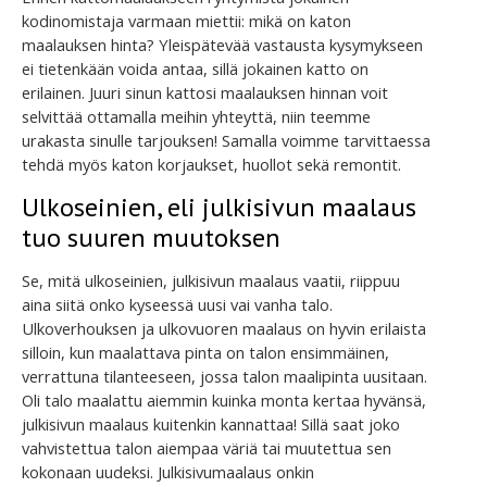
kodinomistaja varmaan miettii: mikä on katon
maalauksen hinta? Yleispätevää vastausta kysymykseen
ei tietenkään voida antaa, sillä jokainen katto on
erilainen. Juuri sinun kattosi maalauksen hinnan voit
selvittää ottamalla meihin yhteyttä, niin teemme
urakasta sinulle tarjouksen! Samalla voimme tarvittaessa
tehdä myös katon korjaukset, huollot sekä remontit.
Ulkoseinien, eli julkisivun maalaus
tuo suuren muutoksen
Se, mitä ulkoseinien, julkisivun maalaus vaatii, riippuu
aina siitä onko kyseessä uusi vai vanha talo.
Ulkoverhouksen ja ulkovuoren maalaus on hyvin erilaista
silloin, kun maalattava pinta on talon ensimmäinen,
verrattuna tilanteeseen, jossa talon maalipinta uusitaan.
Oli talo maalattu aiemmin kuinka monta kertaa hyvänsä,
julkisivun maalaus kuitenkin kannattaa! Sillä saat joko
vahvistettua talon aiempaa väriä tai muutettua sen
kokonaan uudeksi. Julkisivumaalaus onkin