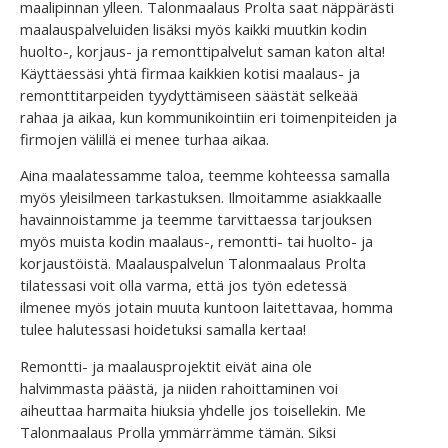
maalipinnan ylleen. Talonmaalaus Prolta saat näppärästi
maalauspalveluiden lisäksi myös kaikki muutkin kodin
huolto-, korjaus- ja remonttipalvelut saman katon alta!
Käyttäessäsi yhtä firmaa kaikkien kotisi maalaus- ja
remonttitarpeiden tyydyttämiseen säästät selkeää
rahaa ja aikaa, kun kommunikointiin eri toimenpiteiden ja
firmojen välillä ei menee turhaa aikaa.
Aina maalatessamme taloa, teemme kohteessa samalla
myös yleisilmeen tarkastuksen. Ilmoitamme asiakkaalle
havainnoistamme ja teemme tarvittaessa tarjouksen
myös muista kodin maalaus-, remontti- tai huolto- ja
korjaustöistä. Maalauspalvelun Talonmaalaus Prolta
tilatessasi voit olla varma, että jos työn edetessä
ilmenee myös jotain muuta kuntoon laitettavaa, homma
tulee halutessasi hoidetuksi samalla kertaa!
Remontti- ja maalausprojektit eivät aina ole
halvimmasta päästä, ja niiden rahoittaminen voi
aiheuttaa harmaita hiuksia yhdelle jos toisellekin. Me
Talonmaalaus Prolla ymmärrämme tämän. Siksi