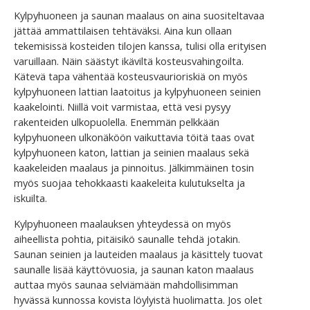
Kylpyhuoneen ja saunan maalaus on aina suositeltavaa
jättää ammattilaisen tehtäväksi. Aina kun ollaan
tekemisissä kosteiden tilojen kanssa, tulisi olla erityisen
varuillaan. Näin säästyt ikäviltä kosteusvahingoilta.
Kätevä tapa vähentää kosteusvaurioriskiä on myös
kylpyhuoneen lattian laatoitus ja kylpyhuoneen seinien
kaakelointi. Niillä voit varmistaa, että vesi pysyy
rakenteiden ulkopuolella. Enemmän pelkkään
kylpyhuoneen ulkonäköön vaikuttavia töitä taas ovat
kylpyhuoneen katon, lattian ja seinien maalaus sekä
kaakeleiden maalaus ja pinnoitus. Jälkimmäinen tosin
myös suojaa tehokkaasti kaakeleita kulutukselta ja
iskuilta.
Kylpyhuoneen maalauksen yhteydessä on myös
aiheellista pohtia, pitäisikö saunalle tehdä jotakin.
Saunan seinien ja lauteiden maalaus ja käsittely tuovat
saunalle lisää käyttövuosia, ja saunan katon maalaus
auttaa myös saunaa selviämään mahdollisimman
hyvässä kunnossa kovista löylyistä huolimatta. Jos olet