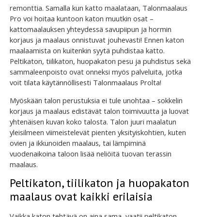
remonttia. Samalla kun katto maalataan, Talonmaalaus
Pro voi hoitaa kuntoon katon muutkin osat –
kattomaalauksen yhteydessä savupiipun ja hormin
korjaus ja maalaus onnistuvat jouhevasti! Ennen katon
maalaamista on kuitenkin syytä puhdistaa katto.
Peltikaton, tiilikaton, huopakaton pesu ja puhdistus sekä
sammaleenpoisto ovat onneksi myös palveluita, jotka
voit tilata käytännöllisesti Talonmaalaus Prolta!
Myöskään talon perustuksia ei tule unohtaa – sokkelin
korjaus ja maalaus edistävät talon toimivuutta ja luovat
yhtenäisen kuvan koko talosta. Talon juuri maalatun
yleisilmeen viimeistelevät pienten yksityiskohtien, kuten
ovien ja ikkunoiden maalaus, tai lämpiminä
vuodenaikoina taloon lisää neliöitä tuovan terassin
maalaus.
Peltikaton, tiilikaton ja huopakaton
maalaus ovat kaikki erilaisia
Vaikka katon tehtävä on aina sama, vaatii peltikaton,