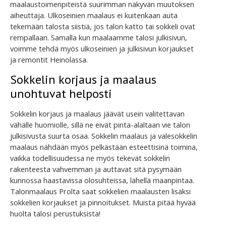
maalaustoimenpiteistä suurimman näkyvän muutoksen
aiheuttaja. Ulkoseinien maalaus ei kuitenkaan auta
tekemään talosta siistiä, jos talon katto tai sokkeli ovat
rempallaan. Samalla kun maalaamme talosi julkisivun,
voimme tehdä myös ulkoseinien ja julkisivun korjaukset
ja remontit Heinolassa.
Sokkelin korjaus ja maalaus
unohtuvat helposti
Sokkelin korjaus ja maalaus jäävät usein valitettavan
vähälle huomiolle, sillä ne eivät pinta-alaltaan vie talon
julkisivusta suurta osaa. Sokkelin maalaus ja valesokkelin
maalaus nähdään myös pelkästään esteettisinä toimina,
vaikka todellisuudessa ne myös tekevät sokkelin
rakenteesta vahvemman ja auttavat sitä pysymään
kunnossa haastavissa olosuhteissa, lähellä maanpintaa.
Talonmaalaus Prolta saat sokkelien maalausten lisäksi
sokkelien korjaukset ja pinnoitukset. Muista pitää hyvää
huolta talosi perustuksista!