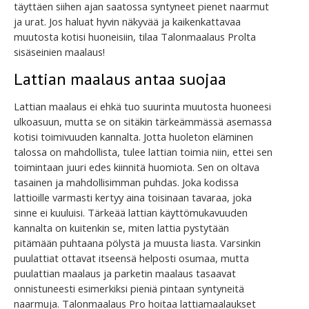
täyttäen siihen ajan saatossa syntyneet pienet naarmut
ja urat. Jos haluat hyvin näkyvää ja kaikenkattavaa
muutosta kotisi huoneisiin, tilaa Talonmaalaus Prolta
sisäseinien maalaus!
Lattian maalaus antaa suojaa
Lattian maalaus ei ehkä tuo suurinta muutosta huoneesi
ulkoasuun, mutta se on sitäkin tärkeämmässä asemassa
kotisi toimivuuden kannalta. Jotta huoleton eläminen
talossa on mahdollista, tulee lattian toimia niin, ettei sen
toimintaan juuri edes kiinnitä huomiota. Sen on oltava
tasainen ja mahdollisimman puhdas. Joka kodissa
lattioille varmasti kertyy aina toisinaan tavaraa, joka
sinne ei kuuluisi. Tärkeää lattian käyttömukavuuden
kannalta on kuitenkin se, miten lattia pystytään
pitämään puhtaana pölystä ja muusta liasta. Varsinkin
puulattiat ottavat itseensä helposti osumaa, mutta
puulattian maalaus ja parketin maalaus tasaavat
onnistuneesti esimerkiksi pieniä pintaan syntyneitä
naarmuja. Talonmaalaus Pro hoitaa lattiamaalaukset