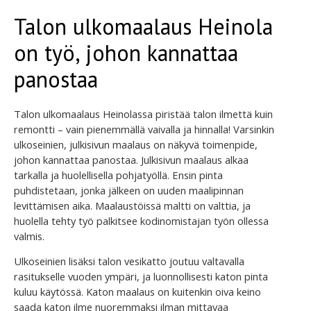
Talon ulkomaalaus Heinola
on työ, johon kannattaa
panostaa
Talon ulkomaalaus Heinolassa piristää talon ilmettä kuin
remontti – vain pienemmällä vaivalla ja hinnalla! Varsinkin
ulkoseinien, julkisivun maalaus on näkyvä toimenpide,
johon kannattaa panostaa. Julkisivun maalaus alkaa
tarkalla ja huolellisella pohjatyöllä. Ensin pinta
puhdistetaan, jonka jälkeen on uuden maalipinnan
levittämisen aika. Maalaustöissä maltti on valttia, ja
huolella tehty työ palkitsee kodinomistajan työn ollessa
valmis.
Ulkoseinien lisäksi talon vesikatto joutuu valtavalla
rasitukselle vuoden ympäri, ja luonnollisesti katon pinta
kuluu käytössä. Katon maalaus on kuitenkin oiva keino
saada katon ilme nuoremmaksi ilman mittavaa