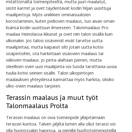
mitättömältä toimenpiteeltä, mutta juuri maalatut,
siistit karmit ja ovet täydentävät kodin hiljan uusittuja
maalipintoja. Myös uniikkien ominaisuuksien
korostaminen, kuten peilioven maalaus, tuo aivan oman
lisänsä kodin uusittuun ilmeeseen. Talonmaalaus Pro
maalaa Heinolassa ikkunat ja ovet niin talon sisällä kuin
ulkonakin. Jos talosi sisäseinät eivät tarvitse uutta
maalipintaa, mutta kaipaisit silti jotain uutta kotisi
sisäpintoihin, ota harkintaan sisäovien maalaus tai
välioven maalaus. Jo pinta-alaltaan pienen, mutta
oleellisen oven uusi maalipinta voi tuoda tarvittavia uusia
tuulia kotisi seinien sisälle. Talon ulkopintojen
maalauksen yhteydessä kannattaa myös harkita, olisiko
ulko-ovien maalaus tarpeen.
Terassin maalaus ja muut työt
Talonmaalaus Prolta
Terassin maalaus on oiva toimenpide ylläpitämään
terassin kuntoa. Talven jäljiltä lumen alla ollut terassi voi
olla huonossakin hapessa, ja pienillä huoltotoimenpiteillä