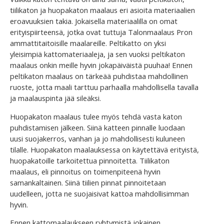
tiilikaton ja huopakaton maalaus eri asioita materiaalien
eroavuuksien takia. Jokaisella materiaalilla on omat
erityispiirteensä, jotka ovat tuttuja Talonmaalaus Pron
ammattitaitoisille maalareille. Peltikatto on yksi
yleisimpiä kattomateriaaleja, ja sen vuoksi peltikaton
maalaus onkin meille hyvin jokapäiväistä puuhaa! Ennen
peltikaton maalaus on tärkeää puhdistaa mahdollinen
ruoste, jotta maali tarttuu parhaalla mahdollisella tavalla
ja maalauspinta jää sileäksi.
Huopakaton maalaus tulee myös tehdä vasta katon
puhdistamisen jälkeen. Siinä katteen pinnalle luodaan
uusi suojakerros, vanhan ja jo mahdollisesti kuluneen
tilalle. Huopakaton maalauksessa on käytettävä erityistä,
huopakatoille tarkoitettua pinnoitetta. Tiilikaton
maalaus, eli pinnoitus on toimenpiteenä hyvin
samankaltainen. Siinä tiilien pinnat pinnoitetaan
uudelleen, jotta ne suojaisivat kattoa mahdollisimman
hyvin.
Ennen kattomaalaukseen ryhtymistä jokainen