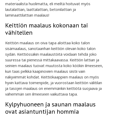
materiaalista huolimatta, eli meiltä hoituvat myös
lautalattian, laattalattian, betonilattian ja
laminaattilattian maalaus!
Keittiön maalaus kokonaan tai
vähitellen
Keittiön maalaus on oiva tapa aloittaa koko talon
sisämaalaus, sanotaanhan keittiön olevan koko talon
sydän. Keittiössäkin maalaustöitä voidaan tehdä joko
suuressa tai pienessä mittakaavassa. Keittiön lattian ja
seinien maalaus tuovat muutosta koko köökin ilmeeseen,
kun taas pelkkä kaapinovien maalaus siistii vain
näkyvimmät kohdat. Keittiökaappien maalaus on myös
hyvin kattava toimenpide, ja vuorostaan keittiön välitilan
ja tasojen maalaus on enemmänkin keittiötä suojaava ja
vähemmän sen ilmeeseen vaikuttava tapa.
Kylpyhuoneen ja saunan maalaus
ovat asiantuntijan hommia