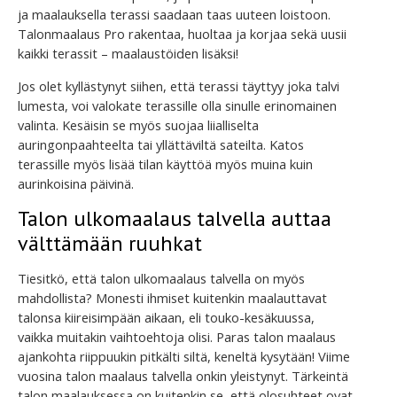
ja maalauksella terassi saadaan taas uuteen loistoon.
Talonmaalaus Pro rakentaa, huoltaa ja korjaa sekä uusii
kaikki terassit – maalaustöiden lisäksi!
Jos olet kyllästynyt siihen, että terassi täyttyy joka talvi
lumesta, voi valokate terassille olla sinulle erinomainen
valinta. Kesäisin se myös suojaa liialliselta
auringonpaahteelta tai yllättäviltä sateilta. Katos
terassille myös lisää tilan käyttöä myös muina kuin
aurinkoisina päivinä.
Talon ulkomaalaus talvella auttaa
välttämään ruuhkat
Tiesitkö, että talon ulkomaalaus talvella on myös
mahdollista? Monesti ihmiset kuitenkin maalauttavat
talonsa kiireisimpään aikaan, eli touko-kesäkuussa,
vaikka muitakin vaihtoehtoja olisi. Paras talon maalaus
ajankohta riippuukin pitkälti siltä, keneltä kysytään! Viime
vuosina talon maalaus talvella onkin yleistynyt. Tärkeintä
talon maalauksessa on kuitenkin se, että olosuhteet ovat