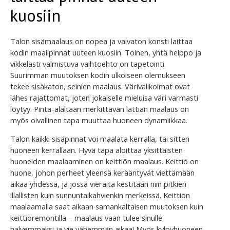
kuosiin
Talon sisämaalaus on nopea ja vaivaton konsti laittaa
kodin maalipinnat uuteen kuosiin. Toinen, yhtä helppo ja
vikkelästi valmistuva vaihtoehto on tapetointi.
Suurimman muutoksen kodin ulkoiseen olemukseen
tekee sisäkaton, seinien maalaus. Värivalikoimat ovat
lähes rajattomat, joten jokaiselle mieluisa väri varmasti
löytyy. Pinta-alaltaan merkittävän lattian maalaus on
myös oivallinen tapa muuttaa huoneen dynamiikkaa.
Talon kaikki sisäpinnat voi maalata kerralla, tai sitten
huoneen kerrallaan. Hyvä tapa aloittaa yksittäisten
huoneiden maalaaminen on keittiön maalaus. Keittiö on
huone, johon perheet yleensä kerääntyvät viettämään
aikaa yhdessä, ja jossa vieraita kestitään niin pitkien
illallisten kuin sunnuntaikahvienkin merkeissä. Keittiön
maalaamalla saat aikaan samankaltaisen muutoksen kuin
keittiöremontilla – maalaus vaan tulee sinulle
halvemmaksi ja vie vähemmän aikaa! Myös kylpyhuoneen