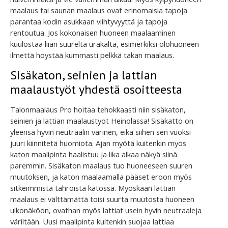
maalaus tai saunan maalaus ovat erinomaisia tapoja
parantaa kodin asukkaan viihtyvyyttä ja tapoja
rentoutua. Jos kokonaisen huoneen maalaaminen
kuulostaa liian suurelta urakalta, esimerkiksi olohuoneen
ilmettä höystää kummasti pelkkä takan maalaus.
Sisäkaton, seinien ja lattian
maalaustyöt yhdestä osoitteesta
Talonmaalaus Pro hoitaa tehokkaasti niin sisäkaton,
seinien ja lattian maalaustyöt Heinolassa! Sisäkatto on
yleensä hyvin neutraalin värinen, eikä siihen sen vuoksi
juuri kiinnitetä huomiota. Ajan myötä kuitenkin myös
katon maalipinta haalistuu ja lika alkaa näkyä siinä
paremmin. Sisäkaton maalaus tuo huoneeseen suuren
muutoksen, ja katon maalaamalla pääset eroon myös
sitkeimmistä tahroista katossa. Myöskään lattian
maalaus ei välttämättä toisi suurta muutosta huoneen
ulkonäköön, ovathan myös lattiat usein hyvin neutraaleja
väriltään. Uusi maalipinta kuitenkin suojaa lattiaa