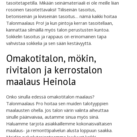
tasoitetapetilla. Mikään seinämateriaali ei ole meille liian
rosoinen tasoitettavaksi! Tiiliseinän tasoitus,
betoniseinän ja kiviseinän tasoitus… nämä kaikki hoitaa
Talonmaalaus Pro! Ja kun pintoja kerran tasoitellaan,
kannattaa silmäillä myös talon perustusten kuntoa.
Sokkelin tasoitus ja rappaus on erinomainen tapa
vahvistaa sokkelia ja sen sään kestävyyttä.
Omakotitalon, mökin,
rivitalon ja kerrostalon
maalaus Heinola
Onko sinulla edessä omakotitalon maalaus?
Talonmaalaus Pro hoitaa sen muiden talotyyppien
maalausten ohella. Jos talon värin valinta aiheuttaa
sinulle päänvaivaa, autamme sinua myös siinä.
Haluamme tarjota asiakkaillemme kokonaisvaltaisen
maalaus- ja remonttipalvelun alusta loppuun saakka.
Meidän palvelutarjontaamme kuuluvat kaikki