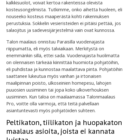
kalkkisuolot, voivat kertoa rakenteissa olevista
kosteusongelmista. Tutkimme, onko aihetta huoleen, eli
nouseeko kosteus maaperästä kohti rakennuksen
perustuksia. Sokkelin vesieristeiden ei pitäisi pettää, jos
salaojitus ja sadevesijärjestelmä vain ovat kunnossa.
Talon maalaus onnistuu Paraisilla vuodenajasta
riippumatta, eli myös talviaikaan. Merkitystä on
enemmänkin sillä, ettei sada. Vuodenajasta huolimatta
on olennaisen tärkeää kiinnittää huomiota pohjatöihin,
eli puhdistaa ja kunnostaa maalattava pinta. Pohjatöihin
saattanee lukeutua myös vanhan ja irtonaisen
maalipinnan poisto, ulkoseinien homepesu, lahojen
puuosien uusiminen tai jopa koko ulkoverhouksen
uusiminen. Kun taloa on maalaamassa Talonmaalaus
Pro, voitte olla varmoja, että teitä palvellaan
asiantuntevasti myös pohjatöiden suhteen.
Peltikaton, tiilikaton ja huopakaton
maalaus asioita, joista ei kannata
luistaa