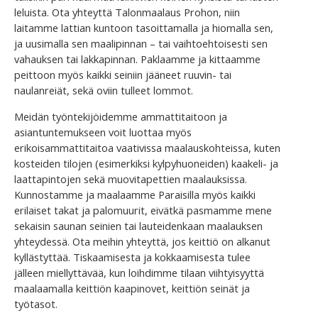
leluista. Ota yhteyttä Talonmaalaus Prohon, niin
laitamme lattian kuntoon tasoittamalla ja hiomalla sen,
ja uusimalla sen maalipinnan – tai vaihtoehtoisesti sen
vahauksen tai lakkapinnan. Paklaamme ja kittaamme
peittoon myös kaikki seiniin jääneet ruuvin- tai
naulanreiät, sekä oviin tulleet lommot.
Meidän työntekijöidemme ammattitaitoon ja
asiantuntemukseen voit luottaa myös
erikoisammattitaitoa vaativissa maalauskohteissa, kuten
kosteiden tilojen (esimerkiksi kylpyhuoneiden) kaakeli- ja
laattapintojen sekä muovitapettien maalauksissa.
Kunnostamme ja maalaamme Paraisilla myös kaikki
erilaiset takat ja palomuurit, eivätkä pasmamme mene
sekaisin saunan seinien tai lauteidenkaan maalauksen
yhteydessä. Ota meihin yhteyttä, jos keittiö on alkanut
kyllästyttää. Tiskaamisesta ja kokkaamisesta tulee
jälleen miellyttävää, kun loihdimme tilaan viihtyisyyttä
maalaamalla keittiön kaapinovet, keittiön seinät ja
työtasot.