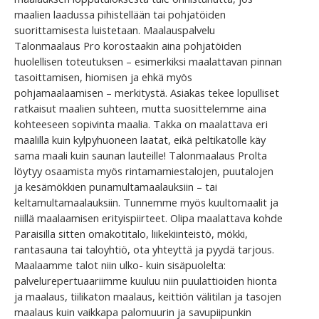
maalien laadussa pihistellään tai pohjatöiden
suorittamisesta luistetaan. Maalauspalvelu
Talonmaalaus Pro korostaakin aina pohjatöiden
huolellisen toteutuksen – esimerkiksi maalattavan pinnan
tasoittamisen, hiomisen ja ehkä myös
pohjamaalaamisen – merkitystä. Asiakas tekee lopulliset
ratkaisut maalien suhteen, mutta suosittelemme aina
kohteeseen sopivinta maalia. Takka on maalattava eri
maalilla kuin kylpyhuoneen laatat, eikä peltikatolle käy
sama maali kuin saunan lauteille! Talonmaalaus Prolta
löytyy osaamista myös rintamamiestalojen, puutalojen
ja kesämökkien punamultamaalauksiin – tai
keltamultamaalauksiin. Tunnemme myös kuultomaalit ja
niillä maalaamisen erityispiirteet. Olipa maalattava kohde
Paraisilla sitten omakotitalo, liikekiinteistö, mökki,
rantasauna tai taloyhtiö, ota yhteyttä ja pyydä tarjous.
Maalaamme talot niin ulko- kuin sisäpuolelta:
palvelurepertuaariimme kuuluu niin puulattioiden hionta
ja maalaus, tiilikaton maalaus, keittiön välitilan ja tasojen
maalaus kuin vaikkapa palomuurin ja savupiipunkin