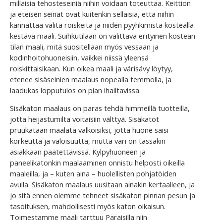
millaisia tehosteseiniä niihin voidaan toteuttaa. Keittiön
ja eteisen seinät ovat kuitenkin sellaisia, että niihin
kannattaa valita roiskeita ja niiden pyyhkimistä kostealla
kestävä maali. Suihkutilaan on valittava erityinen kostean
tilan maali, mitä suositellaan myös vessaan ja
kodinhoitohuoneisiin, vaikkei niissä yleensä
roiskittaisikaan. Kun oikea maali ja värisävy löytyy,
etenee sisäseinien maalaus nopealla temmolla, ja
laadukas lopputulos on pian ihailtavissa.
Sisäkaton maalaus on paras tehdä himmeillä tuotteilla,
jotta heijastumilta voitaisiin välttyä. Sisäkatot
pruukataan maalata valkoisiksi, jotta huone saisi
korkeutta ja valoisuutta, mutta väri on tässäkin
asiakkaan päätettävissä. Kylpyhuoneen ja
paneelikatonkin maalaaminen onnistu helposti oikeilla
maaleilla, ja – kuten aina – huolellisten pohjatöiden
avulla. Sisäkaton maalaus uusitaan ainakin kertaalleen, ja
jo sitä ennen olemme tehneet sisäkaton pinnan pesun ja
tasoituksen, mahdollisesti myös katon oikaisun.
Toimestamme maali tarttuu Paraisilla niin