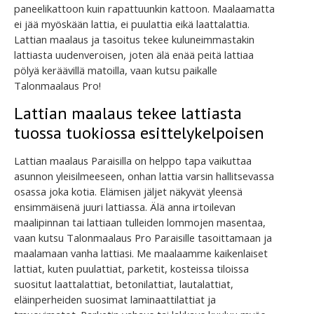
paneelikattoon kuin rapattuunkin kattoon. Maalaamatta
ei jää myöskään lattia, ei puulattia eikä laattalattia.
Lattian maalaus ja tasoitus tekee kuluneimmastakin
lattiasta uudenveroisen, joten älä enää peitä lattiaa
pölyä keräävillä matoilla, vaan kutsu paikalle
Talonmaalaus Pro!
Lattian maalaus tekee lattiasta
tuossa tuokiossa esittelykelpoisen
Lattian maalaus Paraisilla on helppo tapa vaikuttaa
asunnon yleisilmeeseen, onhan lattia varsin hallitsevassa
osassa joka kotia. Elämisen jäljet näkyvät yleensä
ensimmäisenä juuri lattiassa. Älä anna irtoilevan
maalipinnan tai lattiaan tulleiden lommojen masentaa,
vaan kutsu Talonmaalaus Pro Paraisille tasoittamaan ja
maalamaan vanha lattiasi. Me maalaamme kaikenlaiset
lattiat, kuten puulattiat, parketit, kosteissa tiloissa
suositut laattalattiat, betonilattiat, lautalattiat,
eläinperheiden suosimat laminaattilattiat ja