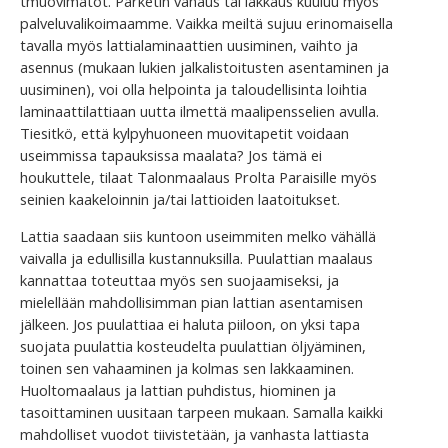
tmuovimatot. Parketin vahaus tai lakkaus kuuluu myös
palveluvalikoimaamme. Vaikka meiltä sujuu erinomaisella
tavalla myös lattialaminaattien uusiminen, vaihto ja
asennus (mukaan lukien jalkalistoitusten asentaminen ja
uusiminen), voi olla helpointa ja taloudellisinta loihtia
laminaattilattiaan uutta ilmettä maalipensselien avulla.
Tiesitkö, että kylpyhuoneen muovitapetit voidaan
useimmissa tapauksissa maalata? Jos tämä ei
houkuttele, tilaat Talonmaalaus Prolta Paraisille myös
seinien kaakeloinnin ja/tai lattioiden laatoitukset.
Lattia saadaan siis kuntoon useimmiten melko vähällä
vaivalla ja edullisilla kustannuksilla. Puulattian maalaus
kannattaa toteuttaa myös sen suojaamiseksi, ja
mielellään mahdollisimman pian lattian asentamisen
jälkeen. Jos puulattiaa ei haluta piiloon, on yksi tapa
suojata puulattia kosteudelta puulattian öljyäminen,
toinen sen vahaaminen ja kolmas sen lakkaaminen.
Huoltomaalaus ja lattian puhdistus, hiominen ja
tasoittaminen uusitaan tarpeen mukaan. Samalla kaikki
mahdolliset vuodot tiivistetään, ja vanhasta lattiasta