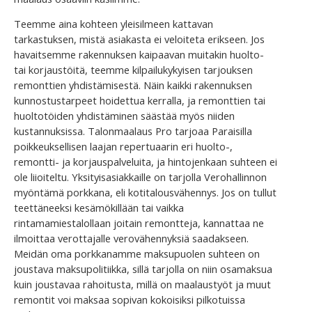
Teemme aina kohteen yleisilmeen kattavan
tarkastuksen, mistä asiakasta ei veloiteta erikseen. Jos
havaitsemme rakennuksen kaipaavan muitakin huolto-
tai korjaustöitä, teemme kilpailukykyisen tarjouksen
remonttien yhdistämisestä. Näin kaikki rakennuksen
kunnostustarpeet hoidettua kerralla, ja remonttien tai
huoltotöiden yhdistäminen säästää myös niiden
kustannuksissa. Talonmaalaus Pro tarjoaa Paraisilla
poikkeuksellisen laajan repertuaarin eri huolto-,
remontti- ja korjauspalveluita, ja hintojenkaan suhteen ei
ole liioiteltu. Yksityisasiakkaille on tarjolla Verohallinnon
myöntämä porkkana, eli kotitalousvähennys. Jos on tullut
teettäneeksi kesämökillään tai vaikka
rintamamiestalollaan joitain remontteja, kannattaa ne
ilmoittaa verottajalle verovähennyksiä saadakseen.
Meidän oma porkkanamme maksupuolen suhteen on
joustava maksupolitiikka, sillä tarjolla on niin osamaksua
kuin joustavaa rahoitusta, millä on maalaustyöt ja muut
remontit voi maksaa sopivan kokoisiksi pilkotuissa