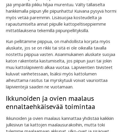
jää ympärillä pikku hiljaa murentuu. Välty tällaiselta
hankkimalla piipun ylle piipunhattu! Kuivana pysyvä hormi
myös vetää paremmin. Lisäsuojaa kosteudelta ja
rapautumiselta annat piipulle kattopeltiseppiemme
mittatilauksena tekemillä piipunpellityksillä.
Kun pellitämme piippua, on mahdollista korjata myös
aluskate, jos se on rikki tai sitä ei ole oikealla tavalla
nostettu piippua vasten. Asianmukainen aluskate suojaa
katon rakenteita kastumiselta, jos piipun juuri tai jokin
muu kattoläpivienti alkaa vuotaa. Läpivientien tiivisteet
kuluvat vanhetessaan, lisäksi myös kattolumen
aiheuttama rasitus tai myrskytuuli voivat vaurioittaa
läpivientejä saaden ne vuotamaan.
Ikkunoiden ja ovien maalaus
ennaltaehkäisevää toimintaa
Ikkunoiden ja ovien maalaus kannattaa yhdistää kaikkiin
julkisivun tai kattojen maalausurakoihin, mutta toki
tulemme maalaamaan akkunat, ulko-ovet ja sisäovet