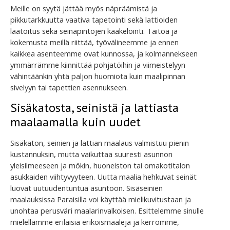
Meille on syytä jättää myös näpräämistä ja
pikkutarkkuutta vaativa tapetointi sekä lattioiden
laatoitus sekä seinäpintojen kaakelointi. Taitoa ja
kokemusta meillä riittää, työvälineemme ja ennen
kaikkea asenteemme ovat kunnossa, ja kolmannekseen
ymmärrämme kiinnittää pohjatöihin ja viimeistelyyn
vähintäänkin yhtä paljon huomiota kuin maalipinnan
sivelyyn tai tapettien asennukseen.
Sisäkatosta, seinistä ja lattiasta
maalaamalla kuin uudet
Sisäkaton, seinien ja lattian maalaus valmistuu pienin
kustannuksin, mutta vaikuttaa suuresti asunnon
yleisilmeeseen ja mökin, huoneiston tai omakotitalon
asukkaiden viihtyvyyteen. Uutta maalia hehkuvat seinät
luovat uutuudentuntua asuntoon. Sisäseinien
maalauksissa Paraisilla voi käyttää mielikuvitustaan ja
unohtaa perusväri maalarinvalkoisen. Esittelemme sinulle
mielellämme erilaisia erikoismaaleja ja kerromme,