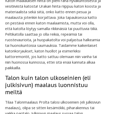
Katon maalauksen hinta on pieni raha hyväkuntoisesta ja
vesitiiviistä katosta! Urakan hinta riippuu katon koosta ja
materiaalista sekä siitä, onko katto ennen pesua ja
maalausta jotenkin korjattava. Joka tapauksessa katto
on pestävä ennen katon maalaamista, mutta voi olla,
että katolta löytyy samalla rikkinäisiä tai puuttuvia tiiliä.
Peltikatolla saattaa jo olla reikiä, repeämiä tai
ruostevaurioita, ja huopakatolta voi paljastua halkeamia
tai huonokuntoisia saumauksia. Taidamme kaikenlaiset
katonkorjaukset, katon huollot ja esimerkiksi
kattoremontit, jos katto sattuu olemaan niin vanha tai
niin huonossa kunnossa, ettei sitä enää kannata alkaa
paikkailla.
Talon kuin talon ulkoseinien (eli
julkisivun) maalaus luonnistuu
meiltä
Tilaa Talonmaalaus Prolta talosi ulkoseinien (eli julkisivun
maalaus), olipa se sitten kesämökki, piharakennus tai
vaikka paritalo. Julkisivun maalaus suojaa talon