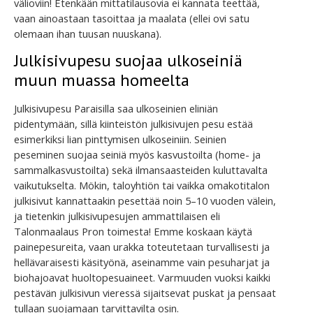
välioviin! Etenkään mittatilausovia ei kannata teettää,
vaan ainoastaan tasoittaa ja maalata (ellei ovi satu
olemaan ihan tuusan nuuskana).
Julkisivupesu suojaa ulkoseiniä
muun muassa homeelta
Julkisivupesu Paraisilla saa ulkoseinien eliniän
pidentymään, sillä kiinteistön julkisivujen pesu estää
esimerkiksi lian pinttymisen ulkoseiniin. Seinien
peseminen suojaa seiniä myös kasvustoilta (home- ja
sammalkasvustoilta) sekä ilmansaasteiden kuluttavalta
vaikutukselta. Mökin, taloyhtiön tai vaikka omakotitalon
julkisivut kannattaakin pesettää noin 5–10 vuoden välein,
ja tietenkin julkisivupesujen ammattilaisen eli
Talonmaalaus Pron toimesta! Emme koskaan käytä
painepesureita, vaan urakka toteutetaan turvallisesti ja
hellävaraisesti käsityönä, aseinamme vain pesuharjat ja
biohajoavat huoltopesuaineet. Varmuuden vuoksi kaikki
pestävän julkisivun vieressä sijaitsevat puskat ja pensaat
tullaan suojamaan tarvittavilta osin.