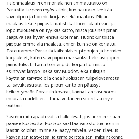
Talonmaalaus Pron monialainen ammattitaito on
Paraisilla tarpeen myös silloin, kun halutaan teettää
savupiipun ja hormin korjaus sekä maalaus. Piipun
maalaus tekee piipusta nätisti kattoon sulautuvan, ja
lopputuloksena on tyylikäs katto, mistä jokainen pihan
saapuva saa hyvän ensivaikutelman. Huonokuntoista
piippua emme ala maalata, ennen kuin se on korjattu.
Toteutamme Paraisilla kaikenlaiset piippujen ja hormien
korjaukset, kuten savupiipun massaukset eli savupiipun
pinnoitukset. Tämä toimenpide korjaa hormissa
esiintyvät lämpö- sekä savuvuodot, eikä tulisijan
käyttäjän tarvitse olla enää huolissaan tulipalovaarasta
tai savukaasuista. Jos piipun kunto on päässyt
heikentymään Paraisilla kovasti, kannattaa savuhormi
muurata uudelleen – tämä voitaneen suorittaa myös
osittain.
Savuhormit rapautuvat ja halkeilevat, jos hormin sisään
pääsee kosteutta. Kosteus saattaa varastoitua hormin
laastin koloihin, minne se jäätyy talvella. Veden tilavuus
kasvaa sen jäätyessä, ja tämä selittää sen, miksi rakenne