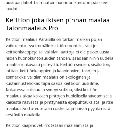
uusitaan lahot tai muutoin huonoon kuntoon päässeet
laudat.
Keittiön joka ikisen pinnan maalaa
Talonmaalaus Pro
Keittiön maalaus Paraisilla on tarkan markan pojan
vaihtoehto tyyriimmälle keittiöremontille, sillä jos
keittiönkaappeja tai välitilan laattoja ei ole pakko uusia
niiden huonokuntoisuuden tähden, saadaan niihin uudella
maalilla mukavasti pirteyttä. Keittiön seinien, sisäkaton,
lattian, keittiönkaappien ja kaapinovien, tasojen ja
esimerkiksi välitilan maalaus on ekologinen ja
kustannustehokas tapa saada keittiöön uusi ilme.
Kokatessa roiskuu ja syntyy sotkua, siksi keittiön
maalaus alkaa kaikkien pintojen huolellisella siivoamisella
kaikesta rasvasta ja pinttyneistä epäpuhtauksista, ja itse
maalaustyö toteutetaan roiskeita ja tiheää pyyhkimistä
kestävillä maaleilla.
Keittiön kaapinovet irrotetaan maalaamista ja