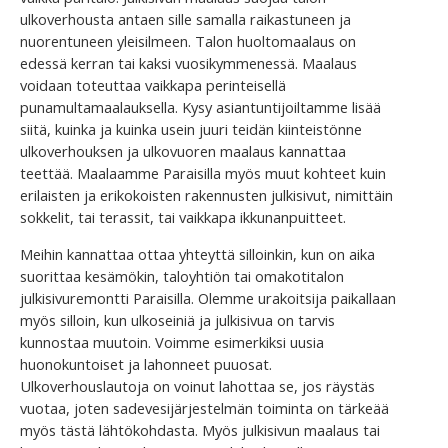
ulkoverhousta antaen sille samalla raikastuneen ja
nuorentuneen yleisilmeen. Talon huoltomaalaus on
edessä kerran tai kaksi vuosikymmenessä. Maalaus
voidaan toteuttaa vaikkapa perinteisellä
punamultamaalauksella. Kysy asiantuntijoiltamme lisää
siitä, kuinka ja kuinka usein juuri teidän kiinteistönne
ulkoverhouksen ja ulkovuoren maalaus kannattaa
teettää. Maalaamme Paraisilla myös muut kohteet kuin
erilaisten ja erikokoisten rakennusten julkisivut, nimittäin
sokkelit, tai terassit, tai vaikkapa ikkunanpuitteet.
Meihin kannattaa ottaa yhteyttä silloinkin, kun on aika
suorittaa kesämökin, taloyhtiön tai omakotitalon
julkisivuremontti Paraisilla. Olemme urakoitsija paikallaan
myös silloin, kun ulkoseiniä ja julkisivua on tarvis
kunnostaa muutoin. Voimme esimerkiksi uusia
huonokuntoiset ja lahonneet puuosat.
Ulkoverhouslautoja on voinut lahottaa se, jos räystäs
vuotaa, joten sadevesijärjestelmän toiminta on tärkeää
myös tästä lähtökohdasta. Myös julkisivun maalaus tai