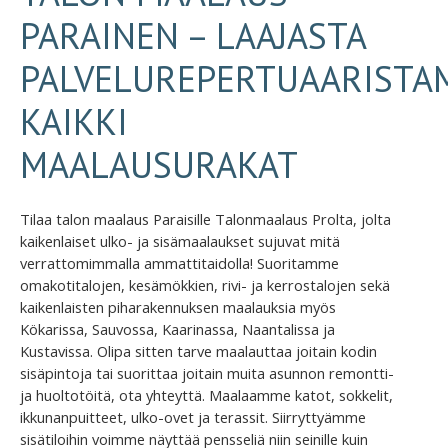
PARAINEN – LAAJASTA
PALVELUREPERTUAARISTA
KAIKKI
MAALAUSURAKAT
Tilaa talon maalaus Paraisille Talonmaalaus Prolta, jolta
kaikenlaiset ulko- ja sisämaalaukset sujuvat mitä
verrattomimmalla ammattitaidolla! Suoritamme
omakotitalojen, kesämökkien, rivi- ja kerrostalojen sekä
kaikenlaisten piharakennuksen maalauksia myös
Kökarissa, Sauvossa, Kaarinassa, Naantalissa ja
Kustavissa. Olipa sitten tarve maalauttaa joitain kodin
sisäpintoja tai suorittaa joitain muita asunnon remontti-
ja huoltotöitä, ota yhteyttä. Maalaamme katot, sokkelit,
ikkunanpuitteet, ulko-ovet ja terassit. Siirryttyämme
sisätiloihin voimme näyttää pensseliä niin seinille kuin