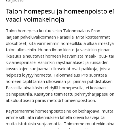
Talon homepesu ja homeenpoisto ei
vaadi voimakeinoja
Talon homepesu kuuluu sekin Talonmaalaus Pron
laajaan palveluvalikoimaan Paraisilla. Mitä kosteammat
olosuhteet, sitä varmemmin homepilkkuja alkaa ilmestyä
talon ulkoseiniin. Huono ilman kierto ja varsinkin pinnan
likaisuus aiheuttavat homeen kasvamista maali-, puu- tai
kiviainespinnalle. Varsinkin räystäänaluset ja runsaiden
kasvustojen suojaamat ulkoseinät ovat paikkoja, joista
helposti löytyy hometta. Talonmaalaus Pro suorittaa
homeen täplittämän ulkoseinän ja -pinnan puhdistuksen
Paraisilla aina käsin tehdyllä homepesulla, ei koskaan
painepesurilla. Käsityönä toimitettu pehmytharjapesu on
absoluuttisesti paras metodi homeenpoistoon.
Käyttämämme homeenpoistoaine on biohajoava, mutta
emme silti jätä rakennuksen lähellä olevia kasveja tai
muita istutuksia suojaamatta. Toimimme muutenkin aina