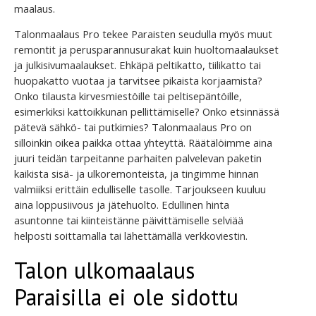
maalaus.
Talonmaalaus Pro tekee Paraisten seudulla myös muut
remontit ja perusparannusurakat kuin huoltomaalaukset
ja julkisivumaalaukset. Ehkäpä peltikatto, tiilikatto tai
huopakatto vuotaa ja tarvitsee pikaista korjaamista?
Onko tilausta kirvesmiestöille tai peltisepäntöille,
esimerkiksi kattoikkunan pellittämiselle? Onko etsinnässä
pätevä sähkö- tai putkimies? Talonmaalaus Pro on
silloinkin oikea paikka ottaa yhteyttä. Räätälöimme aina
juuri teidän tarpeitanne parhaiten palvelevan paketin
kaikista sisä- ja ulkoremonteista, ja tingimme hinnan
valmiiksi erittäin edulliselle tasolle. Tarjoukseen kuuluu
aina loppusiivous ja jätehuolto. Edullinen hinta
asuntonne tai kiinteistänne päivittämiselle selviää
helposti soittamalla tai lähettämällä verkkoviestin.
Talon ulkomaalaus
Paraisilla ei ole sidottu