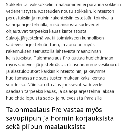
Sokkelin tai valesokkelin maalaaminen ei paranna sokkelin
vedeneristystä. Kosteuden nousu sokkeliin, kiinteistön
perustuksiin ja muihin rakenteisiin estetään toimivalla
salaojajärjestelmällä, mikä ansiosta sadevedet
ohjautuvat tarpeeksi kauas kiinteistöstä.
Salaojajärjestelmä vaatii toimiakseen kunnollisen
sadevesijärjestelmän tuen, ja apua on myös
rakennuksen seinustoilla lähtevistä maanpinnan
kallistuksista. Talonmaalaus Pro auttaa huolehtimaan
myös sadevesijärjestelmästä, eli asennamme vesikourut
ja alastuloputket kaikkiin kiinteistöihin, ja käymme
huoltamassa ne suositusten mukaan kaksi kertaa
vuodessa. Näin katolta alas juoksevat sadevedet
saadaan tarpeeksi kauas, ja salaojajärjestelmä jaksaa
huolehtia lopuista sade- ja hulevesistä Paraisilla.
Talonmaalaus Pro vastaa myös
savupiipun ja hormin korjauksista
sekä piipun maalauksista