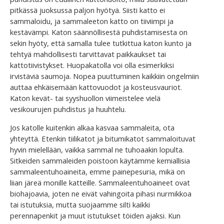
pitkässä juoksussa paljon hyötyä. Siisti katto ei
sammaloidu, ja sammaleeton katto on tiiviimpi ja
kestävämpi. Katon säännöllisestä puhdistamisesta on
sekin hyöty, että samalla tulee tutkittua katon kunto ja
tehtyä mahdollisesti tarvittavat paikkaukset tai
kattotiivistykset. Huopakatolla voi olla esimerkiksi
irvistäviä saumoja. Nopea puuttuminen kaikkiin ongelmiin
auttaa ehkäisemään kattovuodot ja kosteusvauriot.
Katon kevät- tai syyshuollon viimeistelee vielä
vesikourujen puhdistus ja huuhtelu.
Jos katolle kuitenkin alkaa kasvaa sammaleita, ota
yhteyttä. Etenkin tiilikatot ja bitumikatot sammaloituvat
hyvin mielellään, vaikka sammal ne tuhoaakin lopulta.
Sitkeiden sammaleiden poistoon käytämme kemiallisia
sammaleentuhoaineita, emme painepesuria, mikä on
liian järeä monille katteille. Sammaleentuhoaineet ovat
biohajoavia, joten ne eivät vahingoita pihasi nurmikkoa
tai istutuksia, mutta suojaamme silti kaikki
perennapenkit ja muut istutukset töiden ajaksi. Kun