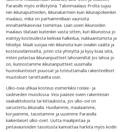
Paraisille myös erillistyönä. Talonmaalaus Prolta sujuu
niin ikkunapuitteiden, ikkunakarmien kuin ikkunapokienkin
maalaus, mikä on parhaimmillaan vaurioita
ennaltaehkäisevää toimintaa. Liian usein ikkunoiden
maalaus tilataan kuitenkin vasta sitten, kun ikkunoissa jo
esiintyy kosteudesta kielivää halkeilua, nukkaantumista ja
hilseilyä. Maali suojaa niin ikkunoita kuin oviakin säältä ja
kosteuselämiseltä, joten ota yhteyttä ja kysy lisää siitä,
miten pelastaa ikkunanpuitteet lahosieniltä! Jos lahoa jo
on, kunnostamme ikkunanpuitteet uusimalla
huonokuntoiset puuosat ja toteuttamalla rakenteelliset
muutokset tarvittavilta osin.
Ulko-ovia uhkaa kosteus esimerkiksi roiske- ja
sadeveden muodossa. Vesi pääsee ovien rakenteisiin
vaakaliitoksista tai kittauksista, jos ulko-ovi on
varustettu ikkunalla. Huollamme, maalaamme,
korjaamme, tasoitamme ja uusimme Paraisilla
kaikenlaiset ulko-ovet. Uutta maalipintaa ja
pintavaurioiden tasoitusta kannattaa harkita myös kodin