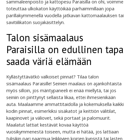
sammaleenpoisto ja kattopesu Paraisilla on ohi, voimme
toteuttaa ulkokaton käyttöikää parhaimmillaan jopa
parillakymmenellä vuodella jatkavan kattomaalauksen tai
savitiilikaton suojakäsittelyn.
Talon sisämaalaus
Paraisilla on edullinen tapa
saada väriä elämään
Kyllästyttävätkö valkoiset pinnat? Tilaa talon
sisämaalaus Paraisille! Seinien maalaus on ajankohtaista
myös silloin, jos mäntypaneeli ei enää miellytä, tai jos
seiniin on pinttynyt sellaista likaa, ettei ihmesienikään
auta. Maalaamme ammattitaidolla ja kokemuksella kaikki
kodin pinnat, esimerkiksi sisäkatot ja keittiön välitilat,
kaapinovet ja väliovet, sekä portaat ja palomuurit.
Maalatut lattiat kestävät kovaa käyttöä
vuosikymmenestä toiseen, mutta ei hätää, jos lattiaan
tulisikin pari naarmua leikkivien koirien kynsistä tai lasten