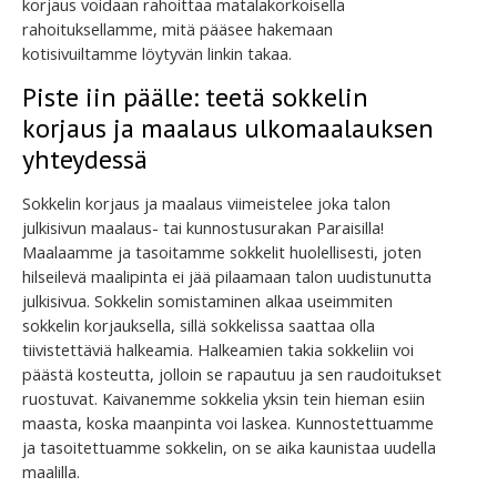
korjaus voidaan rahoittaa matalakorkoisella
rahoituksellamme, mitä pääsee hakemaan
kotisivuiltamme löytyvän linkin takaa.
Piste iin päälle: teetä sokkelin
korjaus ja maalaus ulkomaalauksen
yhteydessä
Sokkelin korjaus ja maalaus viimeistelee joka talon
julkisivun maalaus- tai kunnostusurakan Paraisilla!
Maalaamme ja tasoitamme sokkelit huolellisesti, joten
hilseilevä maalipinta ei jää pilaamaan talon uudistunutta
julkisivua. Sokkelin somistaminen alkaa useimmiten
sokkelin korjauksella, sillä sokkelissa saattaa olla
tiivistettäviä halkeamia. Halkeamien takia sokkeliin voi
päästä kosteutta, jolloin se rapautuu ja sen raudoitukset
ruostuvat. Kaivanemme sokkelia yksin tein hieman esiin
maasta, koska maanpinta voi laskea. Kunnostettuamme
ja tasoitettuamme sokkelin, on se aika kaunistaa uudella
maalilla.