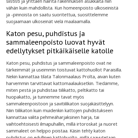
siististi ja yrittäen häiritä rakennuksen asukkaita niin
vähän kuin mahdollista. Kun homeenpoisto ulkoseinistä
ja -pinnoista on saatu suoritettua, suosittelemme
suojaamaan ulkoseinät vielä maalaamalla.
Katon pesu, puhdistus ja
sammaleenpoisto luovat hyvät
edellytykset pitkäikäiselle katolle
Katon pesu, puhdistus ja sammaleenpoisto ovat ne
tärkeimmät ja useimmin toistuvat kattohuollot Paraisilla.
Nekin kannattaa tilata Talonmaalaus Prolta, aivan kuten
harvemmin tarvittavat kattomaalauksetkin. Tiedämme,
miten pestä ja puhdistaa tiilikatto, peltikatto tai
huopakatto, ja tunnemme tavat myös
sammaleenpoistoon ja savitiilikaton suojakäsittelyyn.
Niin tiilikaton kuin muidenkin kattojen puhdistukseen
kannattaa valita pehmeäharjaksinen harja, tai
vaihtoehtoisesti ilmapuhallin, millä irtoroskat ja nuoret
sammaleet on helppo poistaa. Käsin tehty katon
puhdistus on edullinen kattohuolto, millä saavutetaan