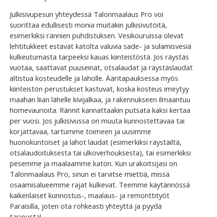
Julkisivupesun yhteydessä Talonmaalaus Pro voi
suorittaa edullisesti monia muitakin julkisivutöitä,
esimerkiksi rännien puhdistuksen. Vesikouruissa olevat
lehtitukkeet estävät katolta valuvia sade- ja sulamisvesiä
kulkeutumasta tarpeeksi kauas kiinteistöstä. Jos räystäs
vuotaa, saattavat puuseinät, otsalaudat ja räystäslaudat
altistua kosteudelle ja laholle. Ääritapauksessa myös
kiinteistön perustukset kastuvat, koska kosteus imeytyy
maahan liian lähelle kivijalkaa, ja rakennukseen ilmaantuu
homevaurioita. Rännit kannattaakin putsata kaksi kertaa
per vuosi. Jos julkisivussa on muuta kunnostettavaa tai
korjattavaa, tartumme toimeen ja uusimme
huonokuntoiset ja lahot laudat (esimerkiksi räystäiltä,
otsalaudoituksesta tai ulkoverhouksesta), tai esimerkiksi
pesemme ja maalaamme katon. Kun urakoitsijasi on
Talonmaalaus Pro, sinun ei tarvitse miettiä, missä
osaamisalueemme rajat kulkevat. Teemme käytännössä
kaikenlaiset kunnostus-, maalaus- ja remonttityöt
Paraisilla, joten ota rohkeasti yhteyttä ja pyydä
tarjousta!