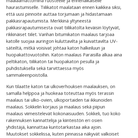
maalaamattomina ruosteelle ja ennenaikaiselle
haurastumiselle. Tiilikatot maalataan ennen kaikkea siksi,
että uusi pinnoite auttaa torjumaan ja hidastamaan
pakkasrapautumista. Merkkinä yltyneestä
pakkasrapautumisesta ovat tiilikatolta keväisin löytyvät,
rikkinäiset tiilet. Vanhan bitumikaton maalaus tarjoaa
katolle suojaa auringon kuluttavilta ja kuivattavilta UV-
säteiltä, mitkä voisivat johtaa katon halkeiluun ja
huopakattovuotoihin. Katon maalaus Paraisilla alkaa aina
peltikaton, tiilikaton tai huopakaton pesulla ja
puhdistuksella sekä tarvittaessa myös
sammaleenpoistolla.
Kun tilaatte katon tai ulkoverhouksen maalauksen, on
samalla helppoa ja huokeaa toteuttaa myös terassin
maalaus tai ulko-ovien, ulkoportaiden tai ikkunoiden
maalaus. Sokkelin korjaus ja maalaus sekä piipun
maalaus viimeistelevät kokonaisuuden. Sokkeli, tuo koko
rakennuksen kannattelija ja kiinteistön eri osien
yhdistäjä, kannattaa kuntotarkastaa aika ajoin.
Muutokset sokkelissa, kuten pinnassa näkyvät valkoiset