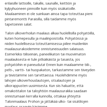
erilaisille lattioille, takalle, saunalle, keittiön ja
kylpyhuoneen pinnoille kuin myös sisäkatoille.
Maalaaminen ei ole suinkaan ainoa tapa toteuttaa pieni
pintaremontti Paraisilla, sillä taidamme myös
tapetoinnin salat.
Talon ulkoverhoilun maalaus alkaa huolellisilla pohjatöillä,
kuten homepesulla ja maalinpoistolla. Pohjatöissä ja
niiden huolellisessa toteuttamisessa piilee muidenkin
maalausurakoidemme onnistuneisuuden salaisuus.
Esimerkiksi tiiliseinän, paneelikaton tai muovimaton
maalauksesta ei tule pitkäikäistä ja tasaista, jos
pohjatöihin ei paneuduta! Ennen kuin maalaamme tiili-,
pelti-, vartti- tai huopakaton, tarkastamme sen tiiveyden
ja tiivistämme sen tarvittaessa. Huolehdimme myös
lahojen ulkoverhouslautojen, otsalautojen ja
ulkorappusten uusimisesta. Kun siis haluatte, että
omakotitalon tai taloyhtiön maalausurakka saadaan
onnistumaan kerralla kunnolla, ottakaa yhteyttä
Talonmaalaus Prohon ja jättäkää ulko- tai sisätilojen
maalaus osaaviin käsiimme.