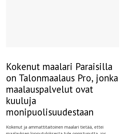
Kokenut maalari Paraisilla
on Talonmaalaus Pro, jonka
maalauspalvelut ovat
kuuluja
monipuolisuudestaan
Kokenut ja ammattitaitoinen maalari tietää, ettei
maalauksen lopputuloksesta tule onnistunutta, jos