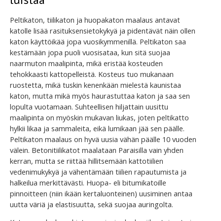
Peltikaton, tiilikaton ja huopakaton maalaus antavat
katolle lisää rasituksensietokykyä ja pidentävät näin ollen
katon käyttöikää jopa vuosikymmenillä. Peltikaton saa
kestämään jopa puoli vuosisataa, kun sitä suojaa
naarmuton maalipinta, mikä eristää kosteuden
tehokkaasti kattopelleistä. Kosteus tuo mukanaan
ruostetta, mikä tuskin kenenkään mielestä kaunistaa
katon, mutta mikä myös haurastuttaa katon ja saa sen
lopulta vuotamaan. Suhteellisen hiljattain uusittu
maalipinta on myöskin mukavan liukas, joten peltikatto
hylkii likaa ja sammaleita, eikä lumikaan jää sen päälle.
Peltikaton maalaus on hyvä uusia vähän päälle 10 vuoden
välein. Betonitiilikatot maalataan Paraisilla vain yhden
kerran, mutta se riittää hillitsemään kattotiilien
vedenimukykyä ja vähentämään tiilien rapautumista ja
halkeilua merkittävästi. Huopa- eli bitumikatoille
pinnoitteen (niin ikään kertaluonteinen) uusiminen antaa
uutta väriä ja elastisuutta, sekä suojaa auringolta.