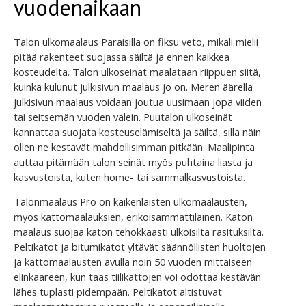
vuodenaikaan
Talon ulkomaalaus Paraisilla on fiksu veto, mikäli mielii
pitää rakenteet suojassa säiltä ja ennen kaikkea
kosteudelta. Talon ulkoseinät maalataan riippuen siitä,
kuinka kulunut julkisivun maalaus jo on. Meren äärellä
julkisivun maalaus voidaan joutua uusimaan jopa viiden
tai seitsemän vuoden välein. Puutalon ulkoseinät
kannattaa suojata kosteuselämiseltä ja säiltä, sillä näin
ollen ne kestävät mahdollisimman pitkään. Maalipinta
auttaa pitämään talon seinät myös puhtaina liasta ja
kasvustoista, kuten home- tai sammalkasvustoista.
Talonmaalaus Pro on kaikenlaisten ulkomaalausten,
myös kattomaalauksien, erikoisammattilainen. Katon
maalaus suojaa katon tehokkaasti ulkoisilta rasituksilta.
Peltikatot ja bitumikatot yltävät säännöllisten huoltojen
ja kattomaalausten avulla noin 50 vuoden mittaiseen
elinkaareen, kun taas tiilikattojen voi odottaa kestävän
lähes tuplasti pidempään. Peltikatot altistuvat