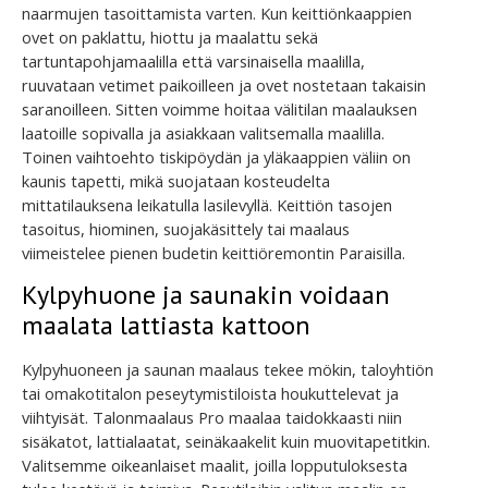
naarmujen tasoittamista varten. Kun keittiönkaappien
ovet on paklattu, hiottu ja maalattu sekä
tartuntapohjamaalilla että varsinaisella maalilla,
ruuvataan vetimet paikoilleen ja ovet nostetaan takaisin
saranoilleen. Sitten voimme hoitaa välitilan maalauksen
laatoille sopivalla ja asiakkaan valitsemalla maalilla.
Toinen vaihtoehto tiskipöydän ja yläkaappien väliin on
kaunis tapetti, mikä suojataan kosteudelta
mittatilauksena leikatulla lasilevyllä. Keittiön tasojen
tasoitus, hiominen, suojakäsittely tai maalaus
viimeistelee pienen budetin keittiöremontin Paraisilla.
Kylpyhuone ja saunakin voidaan
maalata lattiasta kattoon
Kylpyhuoneen ja saunan maalaus tekee mökin, taloyhtiön
tai omakotitalon peseytymistiloista houkuttelevat ja
viihtyisät. Talonmaalaus Pro maalaa taidokkaasti niin
sisäkatot, lattialaatat, seinäkaakelit kuin muovitapetitkin.
Valitsemme oikeanlaiset maalit, joilla lopputuloksesta