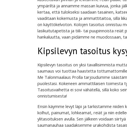
ympäriltä ja annamme massan kuivua, jonka jä
kertaa, että tulokseksi saadaan tasainen, katseen
vaaditaan kokemusta ja ammattitaitoa, sillä liik
on käyttökelvoton. Kolojen tasoitus onnistuu m
lasikuitutapetista ja tiili- tai puupinnoista reiät
hankaluutta, vaan pidämme ne muodossaan, tas
Kipsilevyn tasoitus ky
Kipsilevyn tasoitus on yksi tavallisimmista mutt
saumaus voi tuottaa haastetta tottumattomille kä
Me Talonmaalaus Prolla tarjoudumme säästämää
puolestasi. Kokeneen ammattilaisen toimesta ty
Tasoitusvaihetta ei sovi vähätellä, sillä koko s
onnistumisesta!
Ensin käymme levyt läpi ja tarkistamme niiden 
kolhut, painumat, lohkeamat, reiät ja niin edellee
ylitasoituksen avulla. Sen jälkeen voidaan siirt
saumanauhaa saadaksemme urakohdista tasaiset,