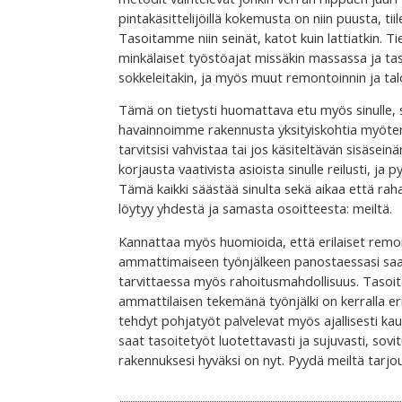
pintakäsittelijöillä kokemusta on niin puusta, tii
Tasoitamme niin seinät, katot kuin lattiatkin. Ti
minkälaiset työstöajat missäkin massassa ja tas
sokkeleitakin, ja myös muut remontoinnin ja talo
Tämä on tietysti huomattava etu myös sinulle, 
havainnoimme rakennusta yksityiskohtia myöten
tarvitsisi vahvistaa tai jos käsiteltävän sisäse
korjausta vaativista asioista sinulle reilusti, 
Tämä kaikki säästää sinulta sekä aikaa että rahaa
löytyy yhdestä ja samasta osoitteesta: meiltä.
Kannattaa myös huomioida, että erilaiset remont
ammattimaiseen työnjälkeen panostaessasi saat
tarvittaessa myös rahoitusmahdollisuus. Tasoite
ammattilaisen tekemänä työnjälki on kerralla er
tehdyt pohjatyöt palvelevat myös ajallisesti ka
saat tasoitetyöt luotettavasti ja sujuvasti, sov
rakennuksesi hyväksi on nyt. Pyydä meiltä tarjou