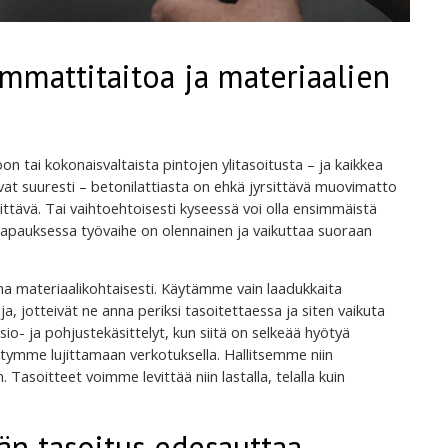
ammattitaitoa ja materiaalien
on tai kokonaisvaltaista pintojen ylitasoitusta – ja kaikkea
levat suuresti – betonilattiasta on ehkä jyrsittävä muovimatto
stittävä. Tai vaihtoehtoisesti kyseessä voi olla ensimmäistä
 tapauksessa työvaihe on olennainen ja vaikuttaa suoraan
na materiaalikohtaisesti. Käytämme vain laadukkaita
oja, jotteivät ne anna periksi tasoitettaessa ja siten vaikuta
o- ja pohjustekäsittelyt, kun siitä on selkeää hyötyä
pystymme lujittamaan verkotuksella. Hallitsemme niin
 Tasoitteet voimme levittää niin lastalla, telalla kuin
än tasoitus edesauttaa