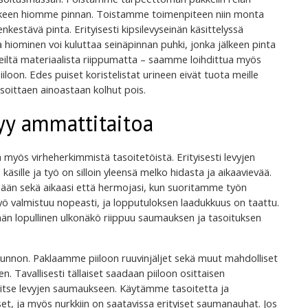
lkeen hiomme pinnan. Toistamme toimenpiteen niin monta
kestävä pinta. Erityisesti kipsilevyseinän käsittelyssä
a hiominen voi kuluttaa seinäpinnan puhki, jonka jälkeen pinta
eiltä materiaalista riippumatta – saamme loihdittua myös
 piiloon. Edes puiset koristelistat urineen eivät tuota meille
oittaen ainoastaan kolhut pois.
syy ammattitaitoa
a myös virheherkimmistä tasoitetöistä. Erityisesti levyjen
sille ja työ on silloin yleensä melko hidasta ja aikaavievää.
n sekä aikaasi että hermojasi, kun suoritamme työn
ö valmistuu nopeasti, ja lopputuloksen laadukkuus on taattu.
einän lopullinen ulkonäkö riippuu saumauksen ja tasoituksen
kunnon. Paklaamme piiloon ruuvinjäljet sekä muut mahdolliset
n. Tavallisesti tällaiset saadaan piiloon osittaisen
yä itse levyjen saumaukseen. Käytämme tasoitetta ja
 ja myös nurkkiin on saatavissa erityiset saumanauhat. Jos