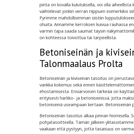
pinta on kovalla kulutuksella, voi olla aiheellist
vaihtelevat jonkin verran riippuen esimerkiksi si
Pyrimme mahdollisimman siistiin lopputulokseen,
ohuita. Annamme kerroksen kuivua rauhassa enne
varmin tapa saada saumat täysin näkymättömiks
on kohteessa toivottua tai tarpeellista.
Betoniseinän ja kivisei
Talonmaalaus Prolta
Betoniseinän ja kiviseinän tasoitus on perustav
vankka kokemus sekä ennen käsittelemättömien 
ehostamisesta. Ensiarvoisen tärkeää on käyttää
erityisesti harkko- ja betoniseinissä. Jotta ma
betoniseinä useampaan kertaan. Betoniseinän p
Betoniseinän tasoitus alkaa pinnan hiomisella. 
pohjatasoitteella. Tämän jälkeen ylitasoitamme 
vaakaan että pystyyn, jotta tasaisuus on varm