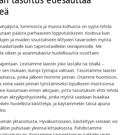
keä
uvinjäljistä, lommoista ja muista kolhuista on syytä tehdä
alutaan päästä parhaaseen lopputulokseen. Kodissa kuin
aulujen ja muiden sisustukseen liittyvien tavaroiden myötä.
maalattaville kuin tapetoitavillekin seinäpinnoille. Me
 oikein ja asianmukaista huolellisuutta osoittaen.
äpintaan. Levitämme laastin joko lastalla tai telalla –
sen mukaan, kumpi työtapa valitaan. Tasoitamme laastin
 rauhassa, jonka jälkeen hiomme pinnan. Otamme huomioon,
 seinä vaatii pinnan työstämiseksi lopulliseen muotoonsa.
ääse kuivumaan ennen aikojaan, jotta tasoituksen ehtii tehdä
nnan akryylipohjusteella, jonka myötä saadaan lisäaikaa
kkien huolellista käsittelyä, ja käytämmekin tässä apuna
ksi.
seinän ylitasoitusta. Hyväkuntoiseen, käsiteltyyn seinään voi
 Tällöin puhutaan yleensä kittauksesta. Puhdistamme
 tasoitusmassan. Poistamme tarpeettoman pakkelin reiän