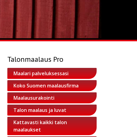
Talonmaalaus Pro
Maalari palveluksessasi
Koko Suomen maalausfirma
Maalausurakointi
Talon maalaus ja luvat
Kattavasti kaikki talon
maalaukset