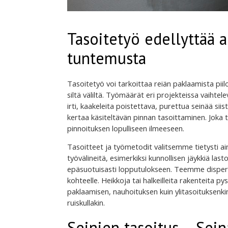
Tasoitetyö edellyttää 
tuntemusta
Tasoitetyö voi tarkoittaa reiän paklaamista piilo
siltä väliltä. Työmäärät eri projekteissa vaihte
irti, kaakeleita poistettava, purettua seinää sii
kertaa käsiteltävän pinnan tasoittaminen. Joka
pinnoituksen lopulliseen ilmeeseen.
Tasoitteet ja työmetodit valitsemme tietysti ai
työvälineitä, esimerkiksi kunnollisen jäykkiä last
epäsuotuisasti lopputulokseen. Teemme dispersi
kohteelle. Heikkoja tai halkeilleita rakenteita 
paklaamisen, nauhoituksen kuin ylitasoituksenkin.
ruiskullakin.
Seinien tasoitus – Sein