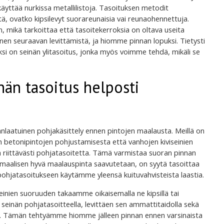
a käyttää nurkissa metallilistoja. Tasoituksen metodit
itä, ovatko kipsilevyt suorareunaisia vai reunaohennettuja.
 mikä tarkoittaa että tasoitekerroksia on oltava useita
n seuraavan levittämistä, ja hiomme pinnan lopuksi. Tietysti
i on seinän ylitasoitus, jonka myös voimme tehdä, mikäli se
nän tasoitus helposti
anlaatuinen pohjakäsittely ennen pintojen maalausta. Meillä on
betonipintojen pohjustamisesta että vanhojen kiviseinien
 riittävästi pohjatasoitetta. Tämä varmistaa suoran pinnan
ksimaalisen hyvä maalauspinta saavutetaan, on syytä tasoittaa
ohjatasoitukseen käytämme yleensä kuituvahvisteista laastia.
Seinien suoruuden takaamme oikaisemalla ne kipsillä tai
seinän pohjatasoitteella, levittäen sen ammattitaidolla sekä
a. Tämän tehtyämme hiomme jälleen pinnan ennen varsinaista