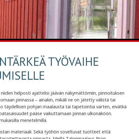
INTÄRKEÄ TYÖVAIHE
UMISELLE
niiden helposti ajattelisi jäävän näkymättömiin, pinnoituksen
omaan pinnassa – ainakin, mikäli ne on jätetty välistä tai
o täydellisen pohjan maalausta tai tapetointia varten, eivätkä
t epätasaisuudet pääse vaikuttamaan pinnan ulkonäköön.
mukaisilla menetelmillä.
stan materiaali. Sekä työhön soveltuvat tuotteet että
i tasoitettavasta pinnasta. Meillä Talonmaalaus Pron