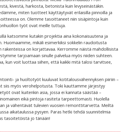
lestä, kivestä, harkosta, betonista kuin levyseinästäkin.
edämme, miten tuotteet käyttäytyvät erilaisilla pinnoilla ja
oitteessa on. Olemme tasoittaneet niin sisäpintoja kuin
nhuollon työt ovat meille tuttuja.
sillä katsomme kutakin projektia aina kokonaisuutena ja
. Huomaamme, mikäli esimerkiksi sokkelin raudoitusta
inän rakenteissa on korjattavaa. Kerromme näistä mahdollisista
ja pystymme tarjoamaan sinulle palvelua myös niiden suhteen.
, kun voit luottaa siihen, että kaikki mitä talosi tarvitsee,
ointi- ja huoltotyöt kuuluvat kotitalousvähennyksen piiriin –
 siis myös verohelpotusta. Toki kauttamme järjestyy
työt ovat kuitenkin asia, jossa ei kannata säästää –
inomainen eikä pintoja rasiteta tarpeettomasti. Huolella
uan ja vähentävät tulevien vuosien remonttitarvetta. Meiltä
itussa aikataulussa pysyen. Paras hetki tehdä suunnitelmia
s tasoitetöistä jo tänään!