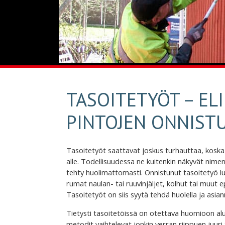
TASOITETYÖT – EL
PINTOJEN ONNIST
Tasoitetyöt saattavat joskus turhauttaa, koska 
alle. Todellisuudessa ne kuitenkin näkyvät nimen
tehty huolimattomasti. Onnistunut tasoitetyö lu
rumat naulan- tai ruuvinjäljet, kolhut tai muu
Tasoitetyöt on siis syytä tehdä huolella ja asian
Tietysti tasoitetöissä on otettava huomioon alu
metodit vaihtelevat jonkin verran riippuen juur