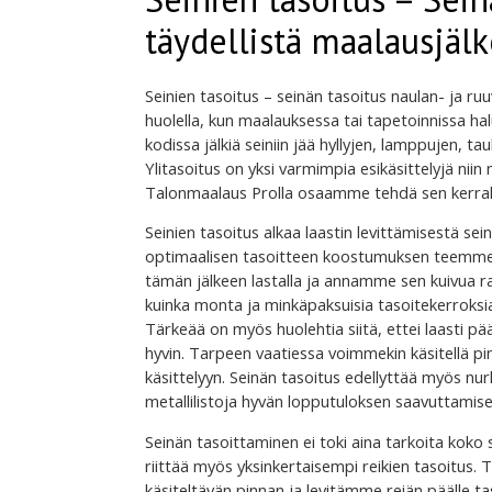
täydellistä maalausjäl
Seinien tasoitus – seinän tasoitus naulan- ja ru
huolella, kun maalauksessa tai tapetoinnissa h
kodissa jälkiä seiniin jää hyllyjen, lamppujen, t
Ylitasoitus on yksi varmimpia esikäsittelyjä niin 
Talonmaalaus Prolla osaamme tehdä sen kerralla
Seinien tasoitus alkaa laastin levittämisestä sein
optimaalisen tasoitteen koostumuksen teemme 
tämän jälkeen lastalla ja annamme sen kuivua
kuinka monta ja minkäpaksuisia tasoitekerroksia
Tärkeää on myös huolehtia siitä, ettei laasti p
hyvin. Tarpeen vaatiessa voimmekin käsitellä pi
käsittelyyn. Seinän tasoitus edellyttää myös nur
metallilistoja hyvän lopputuloksen saavuttamise
Seinän tasoittaminen ei toki aina tarkoita koko 
riittää myös yksinkertaisempi reikien tasoitus.
käsiteltävän pinnan ja levitämme reiän päälle