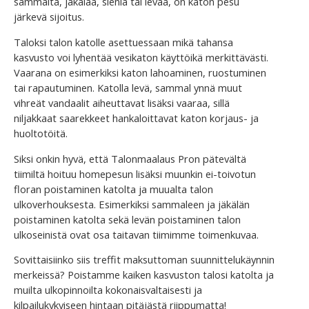
sammalta, jäkälää, sieniä tai levää, on katon pesu
järkevä sijoitus.
Taloksi talon katolle asettuessaan mikä tahansa
kasvusto voi lyhentää vesikaton käyttöikä merkittävästi.
Vaarana on esimerkiksi katon lahoaminen, ruostuminen
tai rapautuminen. Katolla levä, sammal ynnä muut
vihreät vandaalit aiheuttavat lisäksi vaaraa, sillä
niljakkaat saarekkeet hankaloittavat katon korjaus- ja
huoltotöitä.
Siksi onkin hyvä, että Talonmaalaus Pron pätevältä
tiimiltä hoituu homepesun lisäksi muunkin ei-toivotun
floran poistaminen katolta ja muualta talon
ulkoverhouksesta. Esimerkiksi sammaleen ja jäkälän
poistaminen katolta sekä levän poistaminen talon
ulkoseinistä ovat osa taitavan tiimimme toimenkuvaa.
Sovittaisiinko siis treffit maksuttoman suunnittelukäynnin
merkeissä? Poistamme kaiken kasvuston talosi katolta ja
muilta ulkopinnoilta kokonaisvaltaisesti ja
kilpailukykyiseen hintaan pitäjästä riippumatta!