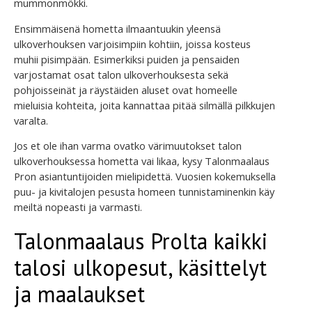
mummonmökki.
Ensimmäisenä hometta ilmaantuukin yleensä
ulkoverhouksen varjoisimpiin kohtiin, joissa kosteus
muhii pisimpään. Esimerkiksi puiden ja pensaiden
varjostamat osat talon ulkoverhouksesta sekä
pohjoisseinät ja räystäiden aluset ovat homeelle
mieluisia kohteita, joita kannattaa pitää silmällä pilkkujen
varalta.
Jos et ole ihan varma ovatko värimuutokset talon
ulkoverhouksessa hometta vai likaa, kysy Talonmaalaus
Pron asiantuntijoiden mielipidettä. Vuosien kokemuksella
puu- ja kivitalojen pesusta homeen tunnistaminenkin käy
meiltä nopeasti ja varmasti.
Talonmaalaus Prolta kaikki
talosi ulkopesut, käsittelyt
ja maalaukset