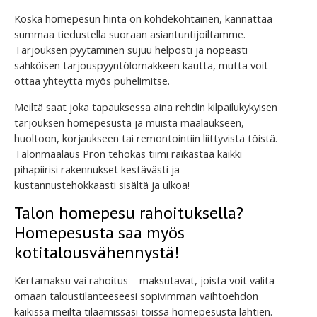
Koska homepesun hinta on kohdekohtainen, kannattaa
summaa tiedustella suoraan asiantuntijoiltamme.
Tarjouksen pyytäminen sujuu helposti ja nopeasti
sähköisen tarjouspyyntölomakkeen kautta, mutta voit
ottaa yhteyttä myös puhelimitse.
Meiltä saat joka tapauksessa aina rehdin kilpailukykyisen
tarjouksen homepesusta ja muista maalaukseen,
huoltoon, korjaukseen tai remontointiin liittyvistä töistä.
Talonmaalaus Pron tehokas tiimi raikastaa kaikki
pihapiirisi rakennukset kestävästi ja
kustannustehokkaasti sisältä ja ulkoa!
Talon homepesu rahoituksella?
Homepesusta saa myös
kotitalousvähennystä!
Kertamaksu vai rahoitus – maksutavat, joista voit valita
omaan taloustilanteeseesi sopivimman vaihtoehdon
kaikissa meiltä tilaamissasi töissä homepesusta lähtien.