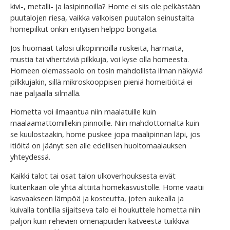
kivi-, metalli- ja lasipinnoilla? Home ei siis ole pelkästään
puutalojen riesa, vaikka valkoisen puutalon seinustalta
homepilkut onkin erityisen helppo bongata.
Jos huomaat talosi ulkopinnoilla ruskeita, harmaita,
mustia tai vihertäviä pilkkuja, voi kyse olla homeesta.
Homeen olemassaolo on tosin mahdollista ilman näkyviä
pilkkujakin, sillä mikroskooppisen pieniä homeitiöitä ei
näe paljaalla silmällä.
Hometta voi ilmaantua niin maalatuille kuin
maalaamattomillekin pinnoille. Niin mahdottomalta kuin
se kuulostaakin, home puskee jopa maalipinnan läpi, jos
itiöitä on jäänyt sen alle edellisen huoltomaalauksen
yhteydessä.
Kaikki talot tai osat talon ulkoverhouksesta eivät
kuitenkaan ole yhtä alttiita homekasvustolle. Home vaatii
kasvaakseen lämpöä ja kosteutta, joten aukealla ja
kuivalla tontilla sijaitseva talo ei houkuttele hometta niin
paljon kuin rehevien omenapuiden katveesta tuikkiva