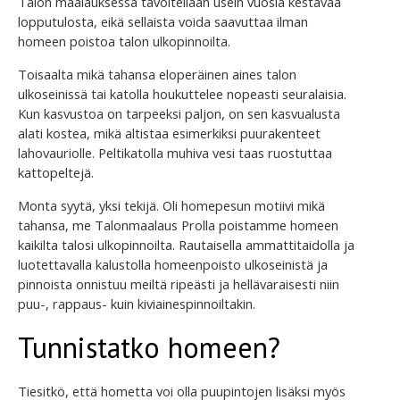
Talon maalauksessa tavoitellaan usein vuosia kestävää
lopputulosta, eikä sellaista voida saavuttaa ilman
homeen poistoa talon ulkopinnoilta.
Toisaalta mikä tahansa eloperäinen aines talon
ulkoseinissä tai katolla houkuttelee nopeasti seuralaisia.
Kun kasvustoa on tarpeeksi paljon, on sen kasvualusta
alati kostea, mikä altistaa esimerkiksi puurakenteet
lahovauriolle. Peltikatolla muhiva vesi taas ruostuttaa
kattopeltejä.
Monta syytä, yksi tekijä. Oli homepesun motiivi mikä
tahansa, me Talonmaalaus Prolla poistamme homeen
kaikilta talosi ulkopinnoilta. Rautaisella ammattitaidolla ja
luotettavalla kalustolla homeenpoisto ulkoseinistä ja
pinnoista onnistuu meiltä ripeästi ja hellävaraisesti niin
puu-, rappaus- kuin kiviainespinnoiltakin.
Tunnistatko homeen?
Tiesitkö, että hometta voi olla puupintojen lisäksi myös