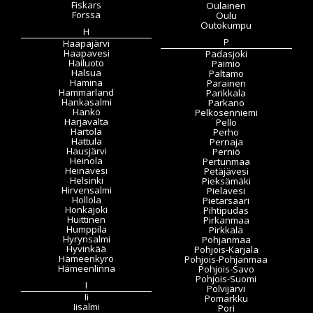
Fiskars
Oulainen
Forssa
Oulu
Outokumpu
H
P
Haapajärvi
Haapavesi
Padasjoki
Hailuoto
Paimio
Halsua
Paltamo
Hamina
Parainen
Hammarland
Parikkala
Hankasalmi
Parkano
Hanko
Pelkosenniemi
Harjavalta
Pello
Hartola
Perho
Hattula
Pernaja
Hausjärvi
Perniö
Heinola
Pertunmaa
Heinävesi
Petäjävesi
Helsinki
Pieksämäki
Hirvensalmi
Pielavesi
Hollola
Pietarsaari
Honkajoki
Pihtipudas
Huittinen
Pirkanmaa
Humppila
Pirkkala
Hyrynsalmi
Pohjanmaa
Hyvinkää
Pohjois-Karjala
Hämeenkyrö
Pohjois-Pohjanmaa
Hämeenlinna
Pohjois-Savo
Pohjois-Suomi
I
Polvijärvi
Ii
Pomarkku
Iisalmi
Pori