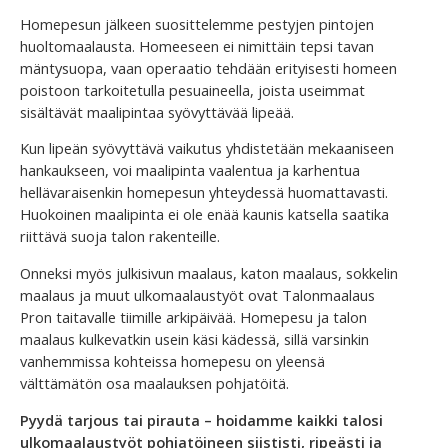
Homepesun jälkeen suosittelemme pestyjen pintojen
huoltomaalausta. Homeeseen ei nimittäin tepsi tavan
mäntysuopa, vaan operaatio tehdään erityisesti homeen
poistoon tarkoitetulla pesuaineella, joista useimmat
sisältävät maalipintaa syövyttävää lipeää.
Kun lipeän syövyttävä vaikutus yhdistetään mekaaniseen
hankaukseen, voi maalipinta vaalentua ja karhentua
hellävaraisenkin homepesun yhteydessä huomattavasti.
Huokoinen maalipinta ei ole enää kaunis katsella saatika
riittävä suoja talon rakenteille.
Onneksi myös julkisivun maalaus, katon maalaus, sokkelin
maalaus ja muut ulkomaalaustyöt ovat Talonmaalaus
Pron taitavalle tiimille arkipäivää. Homepesu ja talon
maalaus kulkevatkin usein käsi kädessä, sillä varsinkin
vanhemmissa kohteissa homepesu on yleensä
välttämätön osa maalauksen pohjatöitä.
Pyydä tarjous tai pirauta – hoidamme kaikki talosi
ulkomaalaustyöt pohjatöineen siististi, ripeästi ja