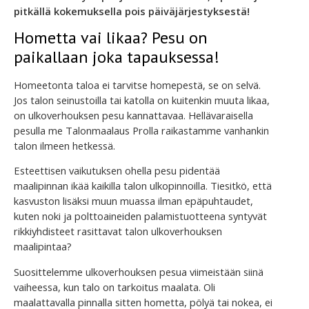
pitkällä kokemuksella pois päiväjärjestyksestä!
Hometta vai likaa? Pesu on
paikallaan joka tapauksessa!
Homeetonta taloa ei tarvitse homepestä, se on selvä.
Jos talon seinustoilla tai katolla on kuitenkin muuta likaa,
on ulkoverhouksen pesu kannattavaa. Hellävaraisella
pesulla me Talonmaalaus Prolla raikastamme vanhankin
talon ilmeen hetkessä.
Esteettisen vaikutuksen ohella pesu pidentää
maalipinnan ikää kaikilla talon ulkopinnoilla. Tiesitkö, että
kasvuston lisäksi muun muassa ilman epäpuhtaudet,
kuten noki ja polttoaineiden palamistuotteena syntyvät
rikkiyhdisteet rasittavat talon ulkoverhouksen
maalipintaa?
Suosittelemme ulkoverhouksen pesua viimeistään siinä
vaiheessa, kun talo on tarkoitus maalata. Oli
maalattavalla pinnalla sitten hometta, pölyä tai nokea, ei