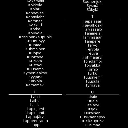
Kokemäki
Suonenjoki
Kokkola
Sysmä
Kolari
Säkylä
Konnevesi
T
Kontiolahti
Korsnäs
Taipalsaari
Koski Tl
Taivalkoski
Kotka
Taivassalo
Kouvola
Tammela
Kristiinankaupunki
Tammisaari
Kruunupyy
Tampere
Kuhmo
Tervo
Kuhmoinen
Tervola
Kuopio
Teuva
Kuortane
Tohmajärvi
Kurikka
Toholampi
Kustavi
Toivakka
Kuusamo
Tornio
Kymenlaakso
Turku
Kyyjärvi
Tuusniemi
Kärkölä
Tuusula
Kärsämäki
Tyrnävä
L
U
Lahti
Ulvila
Laihia
Urjala
Laitila
Utajärvi
Lapinjärvi
Utsjoki
Lapinlahti
Uurainen
Lappajärvi
Uusikaarlepyy
Lappeenranta
Uusikaupunki
Lappi
Uusimaa