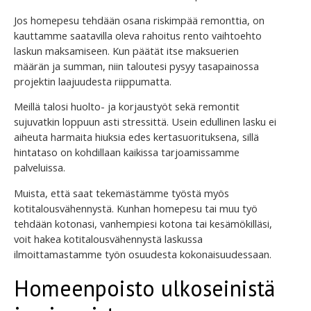
Jos homepesu tehdään osana riskimpää remonttia, on
kauttamme saatavilla oleva rahoitus rento vaihtoehto
laskun maksamiseen. Kun päätät itse maksuerien
määrän ja summan, niin taloutesi pysyy tasapainossa
projektin laajuudesta riippumatta.
Meillä talosi huolto- ja korjaustyöt sekä remontit
sujuvatkin loppuun asti stressittä. Usein edullinen lasku ei
aiheuta harmaita hiuksia edes kertasuorituksena, sillä
hintataso on kohdillaan kaikissa tarjoamissamme
palveluissa.
Muista, että saat tekemästämme työstä myös
kotitalousvähennystä. Kunhan homepesu tai muu työ
tehdään kotonasi, vanhempiesi kotona tai kesämökilläsi,
voit hakea kotitalousvähennystä laskussa
ilmoittamastamme työn osuudesta kokonaisuudessaan.
Homeenpoisto ulkoseinistä