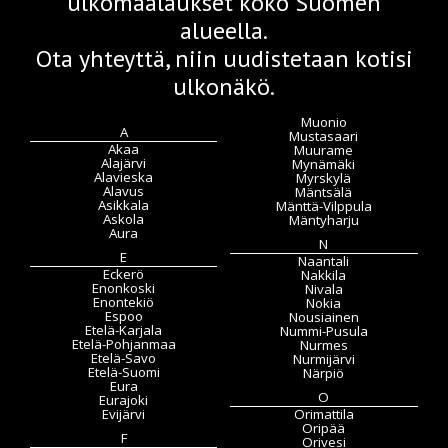
ulkomaalaukset koko Suomen
alueella.
Ota yhteyttä, niin uudistetaan kotisi
ulkonäkö.
Muonio
A
Mustasaari
Akaa
Muurame
Alajärvi
Mynämäki
Alavieska
Myrskylä
Alavus
Mäntsälä
Asikkala
Mänttä-Vilppula
Askola
Mäntyharju
Aura
N
E
Naantali
Eckerö
Nakkila
Enonkoski
Nivala
Enontekiö
Nokia
Espoo
Nousiainen
Etelä-Karjala
Nummi-Pusula
Etelä-Pohjanmaa
Nurmes
Etelä-Savo
Nurmijärvi
Etelä-Suomi
Närpiö
Eura
O
Eurajoki
Evijärvi
Orimattila
Oripää
F
Orivesi