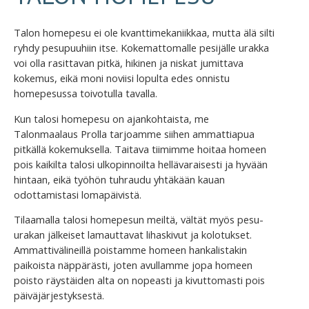
Talon homepesu ei ole kvanttimekaniikkaa, mutta älä silti
ryhdy pesupuuhiin itse. Kokemattomalle pesijälle urakka
voi olla rasittavan pitkä, hikinen ja niskat jumittava
kokemus, eikä moni noviisi lopulta edes onnistu
homepesussa toivotulla tavalla.
Kun talosi homepesu on ajankohtaista, me
Talonmaalaus Prolla tarjoamme siihen ammattiapua
pitkällä kokemuksella. Taitava tiimimme hoitaa homeen
pois kaikilta talosi ulkopinnoilta hellävaraisesti ja hyvään
hintaan, eikä työhön tuhraudu yhtäkään kauan
odottamistasi lomapäivistä.
Tilaamalla talosi homepesun meiltä, vältät myös pesu-
urakan jälkeiset lamauttavat lihaskivut ja kolotukset.
Ammattivälineillä poistamme homeen hankalistakin
paikoista näppärästi, joten avullamme jopa homeen
poisto räystäiden alta on nopeasti ja kivuttomasti pois
päiväjärjestyksestä.