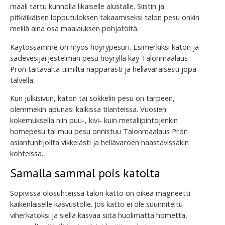
maali tartu kunnolla likaiselle alustalle. Siistin ja
pitkäikäisen lopputuloksen takaamiseksi talon pesu onkin
meillä aina osa maalauksen pohjatöitä.
Käytössämme on myös höyrypesuri. Esimerkiksi katon ja
sadevesijärjestelmän pesu höyryllä käy Talonmaalaus
Pron taitavalta tiimiltä näppärästi ja hellävaraisesti jopa
talvella.
Kun julkisivun, katon tai sokkelin pesu on tarpeen,
olemmekin apunasi kaikissa tilanteissa. Vuosien
kokemuksella niin puu-, kivi- kuin metallipintojenkin
homepesu tai muu pesu onnistuu Talonmaalaus Pron
asiantuntijoilta vikkelästi ja hellävaroen haastavissakin
kohteissa.
Samalla sammal pois katolta
Sopivissa olosuhteissa talon katto on oikea magneetti
kaikenlaiselle kasvustolle. Jos katto ei ole suunniteltu
viherkatoksi ja siellä kasvaa siitä huolimatta hometta,