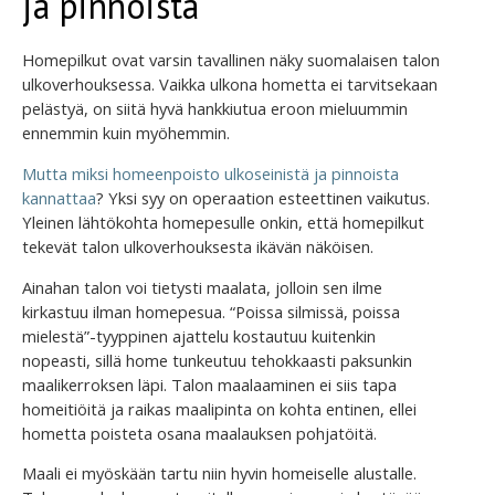
ja pinnoista
Homepilkut ovat varsin tavallinen näky suomalaisen talon
ulkoverhouksessa. Vaikka ulkona hometta ei tarvitsekaan
pelästyä, on siitä hyvä hankkiutua eroon mieluummin
ennemmin kuin myöhemmin.
Mutta miksi homeenpoisto ulkoseinistä ja pinnoista
kannattaa
? Yksi syy on operaation esteettinen vaikutus.
Yleinen lähtökohta homepesulle onkin, että homepilkut
tekevät talon ulkoverhouksesta ikävän näköisen.
Ainahan talon voi tietysti maalata, jolloin sen ilme
kirkastuu ilman homepesua. “Poissa silmissä, poissa
mielestä”-tyyppinen ajattelu kostautuu kuitenkin
nopeasti, sillä home tunkeutuu tehokkaasti paksunkin
maalikerroksen läpi. Talon maalaaminen ei siis tapa
homeitiöitä ja raikas maalipinta on kohta entinen, ellei
hometta poisteta osana maalauksen pohjatöitä.
Maali ei myöskään tartu niin hyvin homeiselle alustalle.