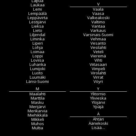
Lapua
V
Laukaa
Lemi
Vaala
Lempäälä
Vaasa
Leppävirta
Valkeakoski
Lestijärvi
Valtimo
Lieksa
Vantaa
Lieto
Varkaus
Liljendal
Varsinais-Suomi
Liminka
Vehmaa
Liperi
Vesanto
Lohja
Vesilahti
Loimaa
Veteli
Loppi
Vieremä
Loviisa
Vihti
Luhanka
Viitasaari
Lumijoki
Vimpeli
Luoto
Virolahti
Luumäki
Virrat
Länsi-Suomi
Vöyri
M
Y
Maalahti
Ylitornio
Marttila
Ylivieska
Masku
Ylöjärvi
Merijärvi
Ypäjä
Merikarvia
Ä
Miehikkälä
Ähtäri
Mikkeli
Äänekoski
Muhos
Lisää…
Multia