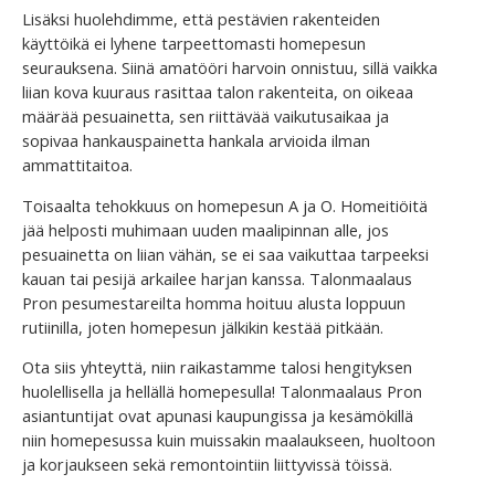
Lisäksi huolehdimme, että pestävien rakenteiden
käyttöikä ei lyhene tarpeettomasti homepesun
seurauksena. Siinä amatööri harvoin onnistuu, sillä vaikka
liian kova kuuraus rasittaa talon rakenteita, on oikeaa
määrää pesuainetta, sen riittävää vaikutusaikaa ja
sopivaa hankauspainetta hankala arvioida ilman
ammattitaitoa.
Toisaalta tehokkuus on homepesun A ja O. Homeitiöitä
jää helposti muhimaan uuden maalipinnan alle, jos
pesuainetta on liian vähän, se ei saa vaikuttaa tarpeeksi
kauan tai pesijä arkailee harjan kanssa. Talonmaalaus
Pron pesumestareilta homma hoituu alusta loppuun
rutiinilla, joten homepesun jälkikin kestää pitkään.
Ota siis yhteyttä, niin raikastamme talosi hengityksen
huolellisella ja hellällä homepesulla! Talonmaalaus Pron
asiantuntijat ovat apunasi kaupungissa ja kesämökillä
niin homepesussa kuin muissakin maalaukseen, huoltoon
ja korjaukseen sekä remontointiin liittyvissä töissä.