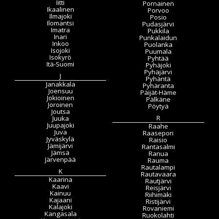
Iitti
Pornainen
Ikaalinen
Porvoo
Ilmajoki
Posio
Ilomantsi
Pudasjärvi
Imatra
Pukkila
Inari
Punkalaidun
Inkoo
Puolanka
Isojoki
Puumala
Isokyrö
Pyhtää
Itä-Suomi
Pyhäjoki
Pyhäjärvi
J
Pyhäntä
Janakkala
Pyhäranta
Joensuu
Päijät-Häme
Jokioinen
Pälkäne
Joroinen
Pöytyä
Joutsa
R
Juuka
Juupajoki
Raahe
Juva
Raasepori
Jyväskylä
Raisio
Jämijärvi
Rantasalmi
Jämsä
Ranua
Järvenpää
Rauma
Rautalampi
K
Rautavaara
Kaarina
Rautjärvi
Kaavi
Reisjärvi
Kainuu
Riihimäki
Kajaani
Ristijärvi
Kalajoki
Rovaniemi
Kangasala
Ruokolahti