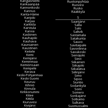
Kangasniemi
Ruotsinpyhtää
Kankaanpää
Ruovesi
Kannonkoski
Rusko
Kannus
Rääkkylä
Kanta-Häme
S
Karijoki
Karjaa
Saarijärvi
Karkkila
Salla
Karstula
Salo
Karvia
Saltvik
Kaskinen
Sastamala
Kauhajoki
Satakunta
Kauhava
Sauvo
Kauniainen
Savitaipale
Kaustinen
Savonlinna
Keitele
Savukoski
Kemi
Seinäjoki
Kemijärvi
Sievi
Keminmaa
Siikainen
Kemiönsaari
Siikajoki
Kempele
Siikalatva
Kerava
Siilinjärvi
Keski-Pohjanmaa
Simo
Keski-Suomi
Sipoo
Keuruu
Siuntio
Kihniö
Sodankylä
Kinnula
Soini
Kirkkonummi
Somero
Kitee
Sonkajärvi
Kittilä
Sotkamo
Kiuruvesi
Sulkava
Kivijärvi
Suomussalmi