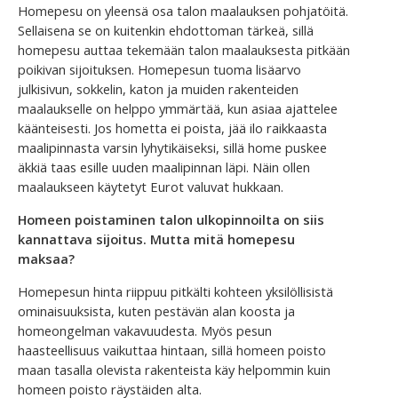
Homepesu on yleensä osa talon maalauksen pohjatöitä.
Sellaisena se on kuitenkin ehdottoman tärkeä, sillä
homepesu auttaa tekemään talon maalauksesta pitkään
poikivan sijoituksen. Homepesun tuoma lisäarvo
julkisivun, sokkelin, katon ja muiden rakenteiden
maalaukselle on helppo ymmärtää, kun asiaa ajattelee
käänteisesti. Jos hometta ei poista, jää ilo raikkaasta
maalipinnasta varsin lyhytikäiseksi, sillä home puskee
äkkiä taas esille uuden maalipinnan läpi. Näin ollen
maalaukseen käytetyt Eurot valuvat hukkaan.
Homeen poistaminen talon ulkopinnoilta on siis
kannattava sijoitus. Mutta mitä homepesu
maksaa?
Homepesun hinta riippuu pitkälti kohteen yksilöllisistä
ominaisuuksista, kuten pestävän alan koosta ja
homeongelman vakavuudesta. Myös pesun
haasteellisuus vaikuttaa hintaan, sillä homeen poisto
maan tasalla olevista rakenteista käy helpommin kuin
homeen poisto räystäiden alta.