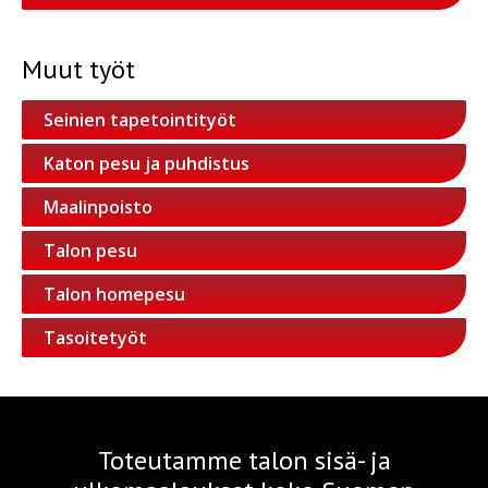
Muut työt
Seinien tapetointityöt
Katon pesu ja puhdistus
Maalinpoisto
Talon pesu
Talon homepesu
Tasoitetyöt
Toteutamme talon sisä- ja