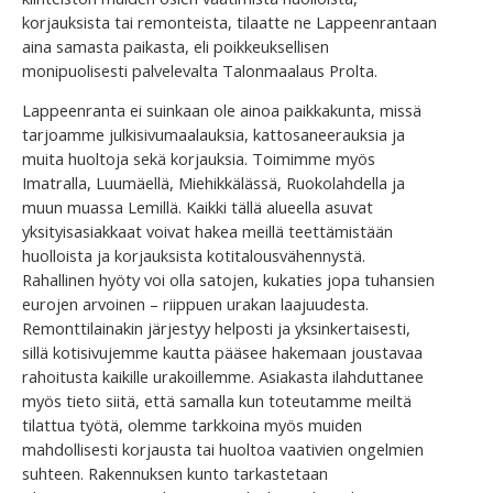
korjauksista tai remonteista, tilaatte ne Lappeenrantaan
aina samasta paikasta, eli poikkeuksellisen
monipuolisesti palvelevalta Talonmaalaus Prolta.
Lappeenranta ei suinkaan ole ainoa paikkakunta, missä
tarjoamme julkisivumaalauksia, kattosaneerauksia ja
muita huoltoja sekä korjauksia. Toimimme myös
Imatralla, Luumäellä, Miehikkälässä, Ruokolahdella ja
muun muassa Lemillä. Kaikki tällä alueella asuvat
yksityisasiakkaat voivat hakea meillä teettämistään
huolloista ja korjauksista kotitalousvähennystä.
Rahallinen hyöty voi olla satojen, kukaties jopa tuhansien
eurojen arvoinen – riippuen urakan laajuudesta.
Remonttilainakin järjestyy helposti ja yksinkertaisesti,
sillä kotisivujemme kautta pääsee hakemaan joustavaa
rahoitusta kaikille urakoillemme. Asiakasta ilahduttanee
myös tieto siitä, että samalla kun toteutamme meiltä
tilattua työtä, olemme tarkkoina myös muiden
mahdollisesti korjausta tai huoltoa vaativien ongelmien
suhteen. Rakennuksen kunto tarkastetaan