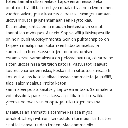
toteuttamalla ulkomaalaus Lappeenrannassa. Sekä
puutalo että tiilitalo on hyvä maalauttaa noin kymmenen
vuoden välein, jotta kosteus ei pääsisi vahingoittamaan
ulkoverhousta ja lyhentämään sen käyttöikää.
Kesämökin, luhtitalon ja muiden kiinteistöjen seinät
kannattaa myös pestä usein. Sopiva väli julkisivupesuille
on noin puoli vuosikymmentä. Seinien puhtaanapito on
tarpeen maalipinnan kulumisen hidastamiseksi, ja
sammal- ja homekasvustojen muodostumisen
estämiseksi. Sammaleista on pelkkää haittaa, olivatpa ne
sitten ulkoseinissä tai talon katolla. Kasvustot lisäävät
kosteusvaurioiden riskiä, koska niihin sitoutuu runsaasti
kosteutta. Jos katolla alkaa kasvaa sammaleita ja jäkäliä,
tilaa Talonmaalaus Prolta katon
sammaleenpoistokäsittely Lappeenrantaan. Sammaleita
voi joissain tapauksissa kasvaa peltikatollekin, vaikka
yleensä ne ovat vain huopa- ja tiilikattojen riesana.
Maalausalan ammattilaistemme käsissä myös
omakotitalon, rivitalon, kerrostalon tai muun kiinteistön
sisätilat saavat uuden ilmeen. Maalaamme niin