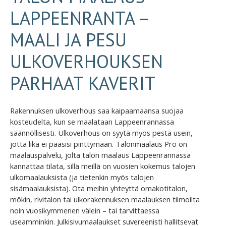
LAPPEENRANTA –
MAALI JA PESU
ULKOVERHOUKSEN
PARHAAT KAVERIT
Rakennuksen ulkoverhous saa kaipaamaansa suojaa
kosteudelta, kun se maalataan Lappeenrannassa
säännöllisesti. Ulkoverhous on syytä myös pestä usein,
jotta lika ei pääsisi pinttymään. Talonmaalaus Pro on
maalauspalvelu, jolta talon maalaus Lappeenrannassa
kannattaa tilata, sillä meillä on vuosien kokemus talojen
ulkomaalauksista (ja tietenkin myös talojen
sisämaalauksista). Ota meihin yhteyttä omakotitalon,
mökin, rivitalon tai ulkorakennuksen maalauksen tiimoilta
noin vuosikymmenen välein – tai tarvittaessa
useamminkin. Julkisivumaalaukset suvereenisti hallitsevat