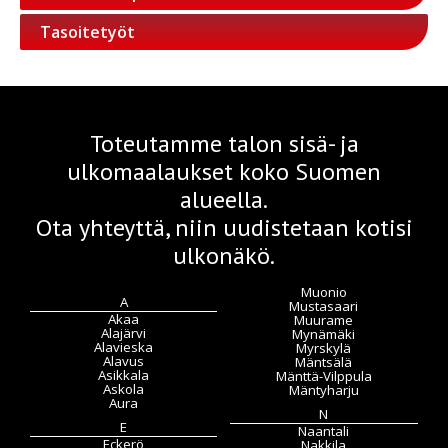
Tasoitetyöt
Toteutamme talon sisä- ja
ulkomaalaukset koko Suomen
alueella.
Ota yhteyttä, niin uudistetaan kotisi
ulkonäkö.
Muonio
A
Mustasaari
Akaa
Muurame
Alajärvi
Mynämäki
Alavieska
Myrskylä
Alavus
Mäntsälä
Asikkala
Mänttä-Vilppula
Askola
Mäntyharju
Aura
N
E
Naantali
Eckerö
Nakkila