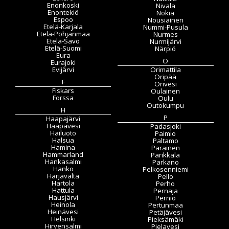
Enonkoski
Nivala
Enontekiö
Nokia
Espoo
Nousiainen
Etelä-Karjala
Nummi-Pusula
Etelä-Pohjanmaa
Nurmes
Etelä-Savo
Nurmijärvi
Etelä-Suomi
Närpiö
Eura
O
Eurajoki
Evijärvi
Orimattila
Oripää
F
Orivesi
Fiskars
Oulainen
Forssa
Oulu
Outokumpu
H
P
Haapajärvi
Haapavesi
Padasjoki
Hailuoto
Paimio
Halsua
Paltamo
Hamina
Parainen
Hammarland
Parikkala
Hankasalmi
Parkano
Hanko
Pelkosenniemi
Harjavalta
Pello
Hartola
Perho
Hattula
Pernaja
Hausjärvi
Perniö
Heinola
Pertunmaa
Heinävesi
Petäjävesi
Helsinki
Pieksämäki
Hirvensalmi
Pielavesi