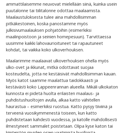
ammattilaisemme neuvovat mielellään siinä, kuinka usein
puutalonne tai tiilitalonne odottaa maalaamista.
Maalaustuloksesta tulee aina mahdollisimman
pitkäkestoinen, koska panostamme myös
julkisivumaalauksen pohjatöihin (esimerkiksi
maalinpoistoon ja seinien homepesuun). Tarvittaessa
uusimme kaikki lahovaurioituneet tai rapautuneet
kohdat, tai vaikka koko ulkoverhouksen.
Maalarimme maalaavat ulkoverhouksen ohella myös
ulko-ovet ja ikkunat, mitkä odottavat suojaa
kosteudelta, jotta ne kestäisivät mahdollisimman kauan.
Myös katot saamme maalattua taidokkaasti ja
kestävästi koko Lappeenrannan alueella. Mikäli ulkokaton
kunnosta ei pidetä huolta erilaisten maalaus- ja
puhdistushuoltojen avulla, alkaa katto vähitellen
haurastua – esimerkiksi ruostua. Katto pysyy tiiviinä ja
terveenä vuosikymmenestä toiseen, kun katto
puhdistetaan kahdesti vuodessa, ja katolle mahdollisesti
ilmestyneet sammalet poistetaan. Olipa kyse katon tai
kiinteistön muiden osien vaatimista huolloista,