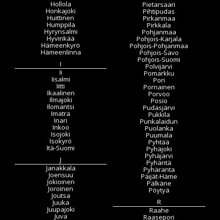
Hollola
Pietarsaari
Honkajoki
Pihtipudas
Huittinen
Pirkanmaa
Humppila
Pirkkala
Hyrynsalmi
Pohjanmaa
Hyvinkää
Pohjois-Karjala
Hämeenkyrö
Pohjois-Pohjanmaa
Hämeenlinna
Pohjois-Savo
Pohjois-Suomi
I
Polvijärvi
Ii
Pomarkku
Iisalmi
Pori
Iitti
Pornainen
Ikaalinen
Porvoo
Ilmajoki
Posio
Ilomantsi
Pudasjärvi
Imatra
Pukkila
Inari
Punkalaidun
Inkoo
Puolanka
Isojoki
Puumala
Isokyrö
Pyhtää
Itä-Suomi
Pyhäjoki
Pyhäjärvi
J
Pyhäntä
Janakkala
Pyhäranta
Joensuu
Päijät-Häme
Jokioinen
Pälkäne
Joroinen
Pöytyä
Joutsa
R
Juuka
Juupajoki
Raahe
Juva
Raasepori