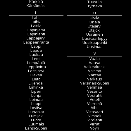
Kärkölä
Tuusula
Kärsämäki
Tyrnävä
L
U
Lahti
Ulvila
Laihia
Urjala
Laitila
Utajärvi
Lapinjärvi
Utsjoki
Lapinlahti
Uurainen
Lappajärvi
Uusikaarlepyy
Lappeenranta
Uusikaupunki
Lappi
Uusimaa
Lapua
V
Laukaa
Lemi
Vaala
Lempäälä
Vaasa
Leppävirta
Valkeakoski
Lestijärvi
Valtimo
Lieksa
Vantaa
Lieto
Varkaus
Liljendal
Varsinais-Suomi
Liminka
Vehmaa
Liperi
Vesanto
Lohja
Vesilahti
Loimaa
Veteli
Loppi
Vieremä
Loviisa
Vihti
Luhanka
Viitasaari
Lumijoki
Vimpeli
Luoto
Virolahti
Luumäki
Virrat
Länsi-Suomi
Vöyri