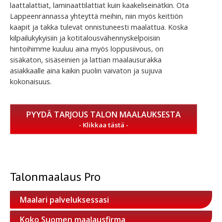
laattalattiat, laminaattilattiat kuin kaakeliseinätkin. Ota
Lappeenrannassa yhteyttä meihin, niin myös keittiön
kaapit ja takka tulevat onnistuneesti maalattua. Koska
kilpailukykyisiin ja kotitalousvähennyskelpoisiin
hintoihimme kuuluu aina myös loppusiivous, on
sisäkaton, sisäseinien ja lattian maalausurakka
asiakkaalle aina kaikin puolin vaivaton ja sujuva
kokonaisuus.
PYYDÄ TARJOUS TALON MAALAUKSESTA
Talonmaalaus Pro
Maalari palveluksessasi
Koko Suomen maalausfirma