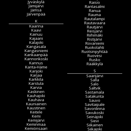
Jyväskylä
Raisio
Jämijärvi
Rantasalmi
Jämsä
Ranua
Järvenpää
Rauma
Rautalampi
K
Rautavaara
Kaarina
Rautjärvi
Kaavi
Reisjärvi
Kainuu
Riihimäki
Kajaani
Ristijärvi
Kalajoki
Rovaniemi
Kangasala
Ruokolahti
Kangasniemi
Ruotsinpyhtää
Kankaanpää
Ruovesi
Kannonkoski
Rusko
Kannus
Rääkkylä
Kanta-Häme
S
Karijoki
Karjaa
Saarijärvi
Karkkila
Salla
Karstula
Salo
Karvia
Saltvik
Kaskinen
Sastamala
Kauhajoki
Satakunta
Kauhava
Sauvo
Kauniainen
Savitaipale
Kaustinen
Savonlinna
Keitele
Savukoski
Kemi
Seinäjoki
Kemijärvi
Sievi
Keminmaa
Siikainen
Kemiönsaari
Siikajoki