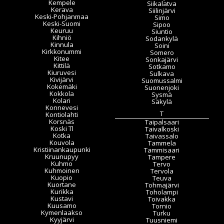
Kempele
Siikalatva
Kerava
Siilinjärvi
Keski-Pohjanmaa
Simo
Keski-Suomi
Sipoo
Keuruu
Siuntio
Kihniö
Sodankylä
Kinnula
Soini
Kirkkonummi
Somero
Kitee
Sonkajärvi
Kittilä
Sotkamo
Kiuruvesi
Sulkava
Kivijärvi
Suomussalmi
Kokemäki
Suonenjoki
Kokkola
Sysmä
Kolari
Säkylä
Konnevesi
T
Kontiolahti
Korsnäs
Taipalsaari
Koski Tl
Taivalkoski
Kotka
Taivassalo
Kouvola
Tammela
Kristiinankaupunki
Tammisaari
Kruunupyy
Tampere
Kuhmo
Tervo
Kuhmoinen
Tervola
Kuopio
Teuva
Kuortane
Tohmajärvi
Kurikka
Toholampi
Kustavi
Toivakka
Kuusamo
Tornio
Kymenlaakso
Turku
Kyyjärvi
Tuusniemi