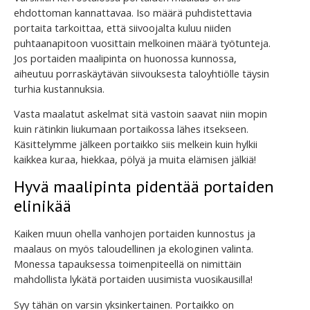
ehdottoman kannattavaa. Iso määrä puhdistettavia
portaita tarkoittaa, että siivoojalta kuluu niiden
puhtaanapitoon vuosittain melkoinen määrä työtunteja.
Jos portaiden maalipinta on huonossa kunnossa,
aiheutuu porraskäytävän siivouksesta taloyhtiölle täysin
turhia kustannuksia.
Vasta maalatut askelmat sitä vastoin saavat niin mopin
kuin rätinkin liukumaan portaikossa lähes itsekseen.
Käsittelymme jälkeen portaikko siis melkein kuin hylkii
kaikkea kuraa, hiekkaa, pölyä ja muita elämisen jälkiä!
Hyvä maalipinta pidentää portaiden
elinikää
Kaiken muun ohella vanhojen portaiden kunnostus ja
maalaus on myös taloudellinen ja ekologinen valinta.
Monessa tapauksessa toimenpiteellä on nimittäin
mahdollista lykätä portaiden uusimista vuosikausilla!
Syy tähän on varsin yksinkertainen. Portaikko on