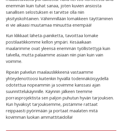
enemmän kuin tuhat sanaa, joten kuvien ansiosta
sanallisen selostuksen ei tarvitse olla niin
yksityiskohtainen. Vähimmillään lomakkeen täyttäminen
ei vie aikaasi muutamaa minuuttia enempää!
Kun klikkaat lähetä-painiketta, tavoittaa lomake
postilaatikkomme kellon ympäri. Kesäaikaan
maalarimme ovat yleensä enemmän työllistettyjä kuin
talvella, mutta palaamme asiaan niin pian kuin vain
voimme.
Ripeän palvelun maalausliikkeenä vastaamme
yhteydenottoosi kuitenkin hyvällä todennäköisyydellä
odotettua nopeammin ja sovimme kanssasi ajan
suunnittelukäynnille. Käynnin jälkeen teemme
porrasprojektista sen paljon puhutun hyvän tarjouksen.
Kun hyväksyt tarjouksemme, pistämme rattaat
reippaasti pyörimään ja portaat maalaten mitä
kovimman luokan ammattitaidolla!