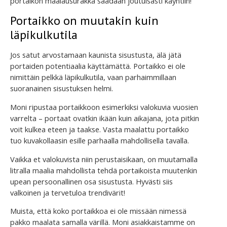
portaikon maalausurakka saadaan joutuisasti käyntiin!
Portaikko on muutakin kuin
läpikulkutila
Jos satut arvostamaan kaunista sisustusta, älä jätä
portaiden potentiaalia käyttämättä. Portaikko ei ole
nimittäin pelkkä läpikulkutila, vaan parhaimmillaan
suoranainen sisustuksen helmi.
Moni ripustaa portaikkoon esimerkiksi valokuvia vuosien
varrelta – portaat ovatkin ikään kuin aikajana, jota pitkin
voit kulkea eteen ja taakse. Vasta maalattu portaikko
tuo kuvakollaasin esille parhaalla mahdollisella tavalla.
Vaikka et valokuvista niin perustaisikaan, on muutamalla
litralla maalia mahdollista tehdä portaikoista muutenkin
upean persoonallinen osa sisustusta. Hyvästi siis
valkoinen ja tervetuloa trendivärit!
Muista, että koko portaikkoa ei ole missään nimessä
pakko maalata samalla värillä. Moni asiakkaistamme on