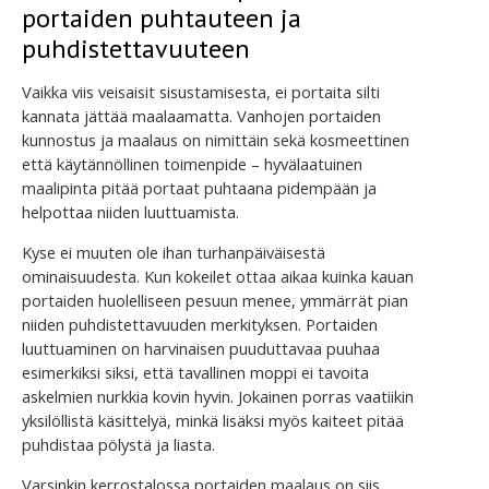
portaiden puhtauteen ja
puhdistettavuuteen
Vaikka viis veisaisit sisustamisesta, ei portaita silti
kannata jättää maalaamatta. Vanhojen portaiden
kunnostus ja maalaus on nimittäin sekä kosmeettinen
että käytännöllinen toimenpide – hyvälaatuinen
maalipinta pitää portaat puhtaana pidempään ja
helpottaa niiden luuttuamista.
Kyse ei muuten ole ihan turhanpäiväisestä
ominaisuudesta. Kun kokeilet ottaa aikaa kuinka kauan
portaiden huolelliseen pesuun menee, ymmärrät pian
niiden puhdistettavuuden merkityksen. Portaiden
luuttuaminen on harvinaisen puuduttavaa puuhaa
esimerkiksi siksi, että tavallinen moppi ei tavoita
askelmien nurkkia kovin hyvin. Jokainen porras vaatiikin
yksilöllistä käsittelyä, minkä lisäksi myös kaiteet pitää
puhdistaa pölystä ja liasta.
Varsinkin kerrostalossa portaiden maalaus on siis