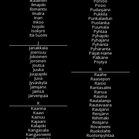
Ikaalinen
Porvoo
Ilmajoki
Posio
Ilomantsi
Pudasjärvi
Imatra
Pukkila
Inari
Punkalaidun
Inkoo
Puolanka
Isojoki
Puumala
Isokyrö
Pyhtää
Itä-Suomi
Pyhäjoki
Pyhäjärvi
J
Pyhäntä
Janakkala
Pyhäranta
Joensuu
Päijät-Häme
Jokioinen
Pälkäne
Joroinen
Pöytyä
Joutsa
R
Juuka
Juupajoki
Raahe
Juva
Raasepori
Jyväskylä
Raisio
Jämijärvi
Rantasalmi
Jämsä
Ranua
Järvenpää
Rauma
Rautalampi
K
Rautavaara
Kaarina
Rautjärvi
Kaavi
Reisjärvi
Kainuu
Riihimäki
Kajaani
Ristijärvi
Kalajoki
Rovaniemi
Kangasala
Ruokolahti
Kangasniemi
Ruotsinpyhtää
Kankaanpää