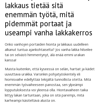
lakkaus tietää sitä
enemmän työtä, mitä
pidemmät portaat ja
useampi vanha lakkakerros
Onko vanhojen portaiden hionta ja lakkaus uudelleen
alkanut tuntua ajankohtaiselta? Jos vanha lakka hilseilee
tai on selvästi himmentynyt, älä enää emmi urakan
kanssa!
Muista kuitenkin, että kyseessä on selän, hartiat ja kädet
uuvuttava urakka. Varsinkin pohjatyöskentely eli
hiomisvaihe edellyttää tekijältä tunnollista otetta. Mitä
enemmän työvaiheeseen panostaa, sen ylpeämpi
lopputuloksesta voi yleensä olla. Hiontavaiheen taika
liittyy lakan tartuntaan, joka on sitä parempi, mitä
karheampi käsiteltävä alusta on.