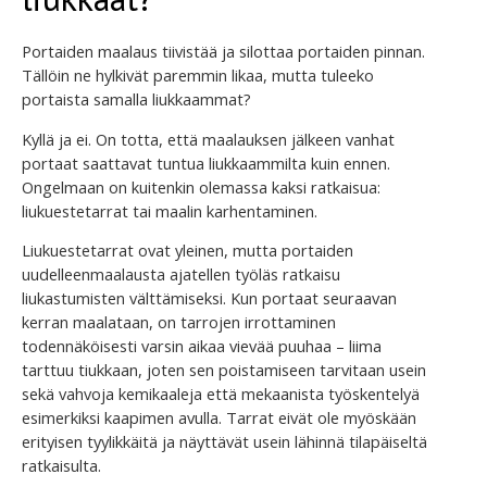
Portaiden maalaus tiivistää ja silottaa portaiden pinnan.
Tällöin ne hylkivät paremmin likaa, mutta tuleeko
portaista samalla liukkaammat?
Kyllä ja ei. On totta, että maalauksen jälkeen vanhat
portaat saattavat tuntua liukkaammilta kuin ennen.
Ongelmaan on kuitenkin olemassa kaksi ratkaisua:
liukuestetarrat tai maalin karhentaminen.
Liukuestetarrat ovat yleinen, mutta portaiden
uudelleenmaalausta ajatellen työläs ratkaisu
liukastumisten välttämiseksi. Kun portaat seuraavan
kerran maalataan, on tarrojen irrottaminen
todennäköisesti varsin aikaa vievää puuhaa – liima
tarttuu tiukkaan, joten sen poistamiseen tarvitaan usein
sekä vahvoja kemikaaleja että mekaanista työskentelyä
esimerkiksi kaapimen avulla. Tarrat eivät ole myöskään
erityisen tyylikkäitä ja näyttävät usein lähinnä tilapäiseltä
ratkaisulta.