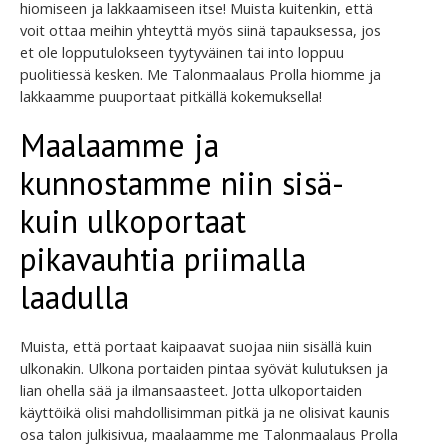
hiomiseen ja lakkaamiseen itse! Muista kuitenkin, että
voit ottaa meihin yhteyttä myös siinä tapauksessa, jos
et ole lopputulokseen tyytyväinen tai into loppuu
puolitiessä kesken. Me Talonmaalaus Prolla hiomme ja
lakkaamme puuportaat pitkällä kokemuksella!
Maalaamme ja
kunnostamme niin sisä-
kuin ulkoportaat
pikavauhtia priimalla
laadulla
Muista, että portaat kaipaavat suojaa niin sisällä kuin
ulkonakin. Ulkona portaiden pintaa syövät kulutuksen ja
lian ohella sää ja ilmansaasteet. Jotta ulkoportaiden
käyttöikä olisi mahdollisimman pitkä ja ne olisivat kaunis
osa talon julkisivua, maalaamme me Talonmaalaus Prolla