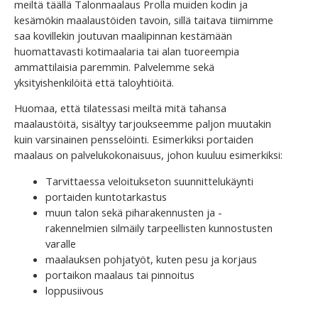
meiltä täällä Talonmaalaus Prolla muiden kodin ja
kesämökin maalaustöiden tavoin, sillä taitava tiimimme
saa kovillekin joutuvan maalipinnan kestämään
huomattavasti kotimaalaria tai alan tuoreempia
ammattilaisia paremmin. Palvelemme sekä
yksityishenkilöitä että taloyhtiöitä.
Huomaa, että tilatessasi meiltä mitä tahansa
maalaustöitä, sisältyy tarjoukseemme paljon muutakin
kuin varsinainen pensselöinti. Esimerkiksi portaiden
maalaus on palvelukokonaisuus, johon kuuluu esimerkiksi:
Tarvittaessa veloitukseton suunnittelukäynti
portaiden kuntotarkastus
muun talon sekä piharakennusten ja -
rakennelmien silmäily tarpeellisten kunnostusten
varalle
maalauksen pohjatyöt, kuten pesu ja korjaus
portaikon maalaus tai pinnoitus
loppusiivous