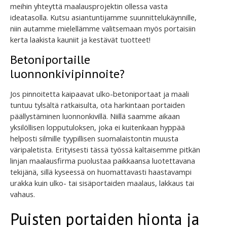
meihin yhteyttä maalausprojektin ollessa vasta
ideatasolla. Kutsu asiantuntijamme suunnittelukäynnille,
niin autamme mielellämme valitsemaan myös portaisiin
kerta laakista kauniit ja kestävät tuotteet!
Betoniportaille
luonnonkivipinnoite?
Jos pinnoitetta kaipaavat ulko-betoniportaat ja maali
tuntuu tylsältä ratkaisulta, ota harkintaan portaiden
päällystäminen luonnonkivillä. Niillä saamme aikaan
yksilöllisen lopputuloksen, joka ei kuitenkaan hyppää
helposti silmille tyypillisen suomalaistontin muusta
väripaletista. Erityisesti tässä työssä kaltaisemme pitkän
linjan maalausfirma puolustaa paikkaansa luotettavana
tekijänä, sillä kyseessä on huomattavasti haastavampi
urakka kuin ulko- tai sisäportaiden maalaus, lakkaus tai
vahaus.
Puisten portaiden hionta ja