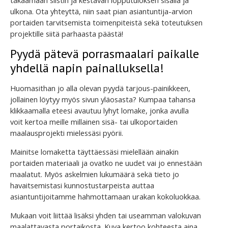
takaamaan siistin ja kestävän lopputuloksen sisällä ja
ulkona. Ota yhteyttä, niin saat pian asiantuntija-arvion
portaiden tarvitsemista toimenpiteistä sekä toteutuksen
projektille siitä parhaasta päästä!
Pyydä pätevä porrasmaalari paikalle
yhdellä napin painalluksella!
Huomasithan jo alla olevan pyydä tarjous-painikkeen,
jollainen löytyy myös sivun yläosasta? Kumpaa tahansa
klikkaamalla eteesi avautuu lyhyt lomake, jonka avulla
voit kertoa meille millainen sisä- tai ulkoportaiden
maalausprojekti mielessäsi pyörii.
Mainitse lomaketta täyttäessäsi mielellään ainakin
portaiden materiaali ja ovatko ne uudet vai jo ennestään
maalatut. Myös askelmien lukumäärä sekä tieto jo
havaitsemistasi kunnostustarpeista auttaa
asiantuntijoitamme hahmottamaan urakan kokoluokkaa.
Mukaan voit liittää lisäksi yhden tai useamman valokuvan
maalattavasta portaikosta. Kuva kertoo kohteesta aina