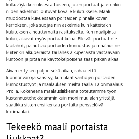
kulkuväylä kerroksesta toiseen, joten portaat ja etenkin
niiden askelmat joutuvat kovalle kulutukselle. Maali
muodostaa kuivuessaan portaiden pinnalle kovan
kerroksen, joka suojaa niin askelmia kuin kaiteitakin
kulutuksen aiheuttamalta rasitukselta. Kun maalipinta
kuluu, alkavat myös portaat kulua. Elleivät portaat ole
läpilahot, palauttaa portaiden kunnostus ja maalaus ne
kuitenkin alkuperäistä tai lähes alkuperäistä vastaavaan
kuntoon ja pitää ne käyttökelpoisena taas pitkän aikaa.
Aivan erityisen paljon sekä aikaa, rahaa että
luonnonvaroja säästyy, kun tilaat vanhojen portaiden
kunnostustyöt ja maalauksen meiltä täällä Talonmaalaus
Prolla. Kokeneena maalausliikkeenä toteutamme työn
kustannustehokkaammin kuin moni muu alan yrittäjä,
saatikka sitten ensi kertaa portaita pensselöivä
kotimaalari.
Tekeekö maali portaista
liukkaat?