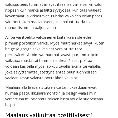
valoisuuteen: tummat imevät itseensä viimeisenkin valon
rippeen kuin märkä asfaltti syysyössä, kun taas vaaleat
keventävät ja kirkastavat. Puhdas valkoinen onkin paras
väri portaikon maalaukseen, kun haluat tuoda tilaan
mahdollisimman paljon valoa.
Ainoa vaihtoehto valkoinen ei kuitenkaan ole edes
pimeän portaikon väriksi. Myös muut herkät sävyt, kuten
beige ja greige sekä vaaleat versiot tutuista
perusväreistä toimivat huomattavasti paremmin kuin
vaikkapa musta tai tumman ruskea. Puiset portaat
voidaan käsitellä myös läpikuultavalla lakalla tai vahalla,
joka sävyttämättä jätettynä antaa puun luonnollisen
vaalean sävyn valaista portaikkoa kauniisti.
Maalaamalla lisävalaistuksen kustannuksetkaan eivät
huimaa päätä. Ikkunaremonttiin ja design-valaisimiin
verrattuna muodonmuutoksen hinta voi olla suorastaan
halpa!
Maalaus vaikuttaa positiivisesti