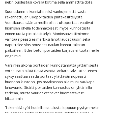
nekin puolestasi kovalla kotimaisella ammattitaidolla.
Suoriudumme kunnialla sekä vanhojen että vasta
rakennettujen ulkoportaiden pintakäsittelyistä.
Vuosikausia sään armoilla olleet ulkoportaat vaativat
hiomisen ohella todennäköisesti myös kunnostusta
ennen uutta pintakäsittelyä. Moniosaava tiimimme
vaihtaa ripeästi esimerkiksi lahot laudat uusiin sekä
naputtelee ylös nousseet naulan kannat takaisin
paikoilleen. Edes betoniportaiden korjaus ei tuota meille
ongelmia!
Varsinkin ulkona portaiden kunnostamatta jättämisestä
voi seurata äkkiä ikäviä asioita. Ankara talvi tai sateinen
syksy saattaa saada portaat yllättävän nopeasti
huonoon kuntoon, jos maalipinnan alla muhii vaikkapa
lahovaurio. Sisällä portaiden kunnostus on yhtä lailla
tärkeää, mutta vauriot etenevät huomattavasti
hitaammin.
Tekemällä työt huolellisesti alusta loppuun pystymmekin