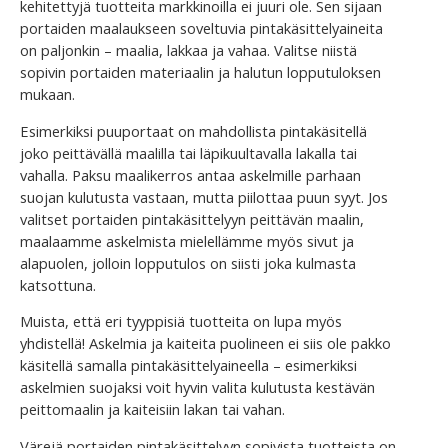
kehitettyjä tuotteita markkinoilla ei juuri ole. Sen sijaan
portaiden maalaukseen soveltuvia pintakäsittelyaineita
on paljonkin – maalia, lakkaa ja vahaa. Valitse niistä
sopivin portaiden materiaalin ja halutun lopputuloksen
mukaan.
Esimerkiksi puuportaat on mahdollista pintakäsitellä
joko peittävällä maalilla tai läpikuultavalla lakalla tai
vahalla. Paksu maalikerros antaa askelmille parhaan
suojan kulutusta vastaan, mutta piilottaa puun syyt. Jos
valitset portaiden pintakäsittelyyn peittävän maalin,
maalaamme askelmista mielellämme myös sivut ja
alapuolen, jolloin lopputulos on siisti joka kulmasta
katsottuna.
Muista, että eri tyyppisiä tuotteita on lupa myös
yhdistellä! Askelmia ja kaiteita puolineen ei siis ole pakko
käsitellä samalla pintakäsittelyaineella – esimerkiksi
askelmien suojaksi voit hyvin valita kulutusta kestävän
peittomaalin ja kaiteisiin lakan tai vahan.
Värejä portaiden pintakäsittelyyn sopivista tuotteista on