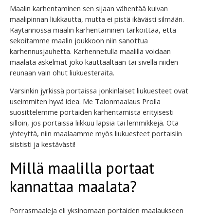
Maalin karhentaminen sen sijaan vähentää kuivan
maalipinnan liukkautta, mutta ei pistä ikävästi silmään.
Käytännössä maalin karhentaminen tarkoittaa, että
sekoitamme maalin joukkoon niin sanottua
karhennusjauhetta. Karhennetulla maalilla voidaan
maalata askelmat joko kauttaaltaan tai sivellä niiden
reunaan vain ohut liukuesteraita.
Varsinkin jyrkissä portaissa jonkinlaiset liukuesteet ovat
useimmiten hyvä idea. Me Talonmaalaus Prolla
suosittelemme portaiden karhentamista erityisesti
silloin, jos portaissa liikkuu lapsia tai lemmikkejä. Ota
yhteyttä, niin maalaamme myös liukuesteet portaisiin
siististi ja kestävästi!
Millä maalilla portaat
kannattaa maalata?
Porrasmaaleja eli yksinomaan portaiden maalaukseen