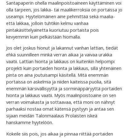
Santapaperin ohella maalinpoistoaineen käyttäminen voi
olla tarpeen, jos lakka- tai maalikerroksia on portaissa jo
useampi. Hyytelömäinen aine pehmittää sekä maalia-
että lakkaa, jolloin tuhtikin kelmu vanhaa
pintakäsittelyainetta kuoriutuu portaista pois
kevyemmin kuin pelkästään hiomalla.
Jos olet joskus hionut ja lakannut vanhan lattian, tiedät
ehkä suunnilleen minkä verran aikaa ja vaivaa urakka
vaatii. Lattian hionta ja lakkaus on kuitenkin helpompi
projekti kuin portaiden hionta ja lakkaus, sillä yhtenäinen
pinta on aina joutuisampi käsitellä. Mitä enemmän
portaissa on askelmia ja niiden kaiteissa puolia, sitä
enemmän kärsivällisyyttä ja sorminäppäryyttä portaiden
hionta ja lakkaus vaatii. Myös maalinpoistoaine on sen
verran voimakasta ja sottaavaa, että moni on nähnyt
parhaaksi nostaa omat kätensä pystyyn ja antaa sen
sijaan meidän Talonmaalaus Prolaisten iskeä
hanskamme hyytelöön.
Kokeile siis pois, jos aikaa ja pinnaa riittää portaiden