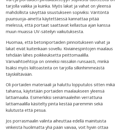
tarjolla vaikka ja kuinka. Myös lakat ja vahat on yleensä
mahdollista sävyttää sisustukseen sopiviksi. Väritöntä
puunsuoja-ainetta käytettäessä kannattaa pitää
mielessä, että portaat saattavat kellastua ajan kanssa
muun muassa UV-säteilyn vaikutuksesta.
Huomaa, että betoniportaiden pinnoitukseen vahat ja
lakat eivät kuitenkaan sovellu. Kiviainespintojen maalaus
tehdään lähes poikkeuksetta peittomaalilla.
Värivaihtoehtoja on onneksi niissäkin runsaasti, minkä
lisäksi myös kiiltoasteita on tarjolla silkinhimmeästä
täyskiiltävään.
Oli portaiden materiaali ja haluttu lopputulos sitten mikä
tahansa, käytetään portaiden maalaukseen yleensä
lattiamaalia. Esimerkiksi seinämaaleihin verrattuna
lattiamaalilla käsitelty pinta kestää paremmin sekä
kulutusta että pesua.
Jos porrasmaalin valinta aiheuttaa edellä mainituista
vinkeistä huolimatta yhä pään vaivaa, voit hyvin ottaa