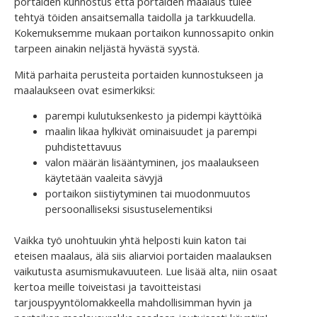
portaiden kunnostus että portaiden maalaus tulee
tehtyä töiden ansaitsemalla taidolla ja tarkkuudella.
Kokemuksemme mukaan portaikon kunnossapito onkin
tarpeen ainakin neljästä hyvästä syystä.
Mitä parhaita perusteita portaiden kunnostukseen ja
maalaukseen ovat esimerkiksi:
parempi kulutuksenkesto ja pidempi käyttöikä
maalin likaa hylkivät ominaisuudet ja parempi
puhdistettavuus
valon määrän lisääntyminen, jos maalaukseen
käytetään vaaleita sävyjä
portaikon siistiytyminen tai muodonmuutos
persoonalliseksi sisustuselementiksi
Vaikka työ unohtuukin yhtä helposti kuin katon tai
eteisen maalaus, älä siis aliarvioi portaiden maalauksen
vaikutusta asumismukavuuteen. Lue lisää alta, niin osaat
kertoa meille toiveistasi ja tavoitteistasi
tarjouspyyntölomakkeella mahdollisimman hyvin ja