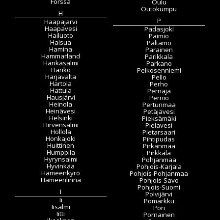
Forssa
Oulu
Outokumpu
H
P
Haapajärvi
Haapavesi
Padasjoki
Hailuoto
Paimio
Halsua
Paltamo
Hamina
Parainen
Hammarland
Parikkala
Hankasalmi
Parkano
Hanko
Pelkosenniemi
Harjavalta
Pello
Hartola
Perho
Hattula
Pernaja
Hausjärvi
Perniö
Heinola
Pertunmaa
Heinävesi
Petäjävesi
Helsinki
Pieksämäki
Hirvensalmi
Pielavesi
Hollola
Pietarsaari
Honkajoki
Pihtipudas
Huittinen
Pirkanmaa
Humppila
Pirkkala
Hyrynsalmi
Pohjanmaa
Hyvinkää
Pohjois-Karjala
Hämeenkyrö
Pohjois-Pohjanmaa
Hämeenlinna
Pohjois-Savo
Pohjois-Suomi
I
Polvijärvi
Ii
Pomarkku
Iisalmi
Pori
Iitti
Pornainen