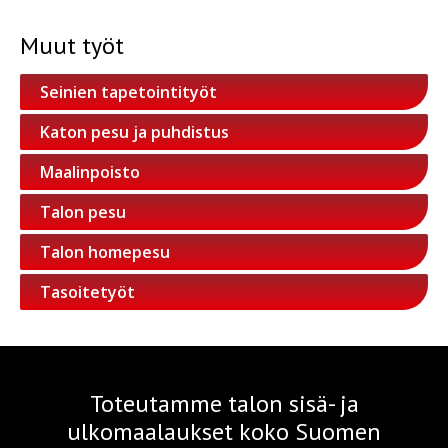
Muut työt
Seinien tapetointityöt
Katon pesu ja puhdistus
Maalinpoisto
Talon pesu
Talon homepesu
Tasoitetyöt
Toteutamme talon sisä- ja
ulkomaalaukset koko Suomen