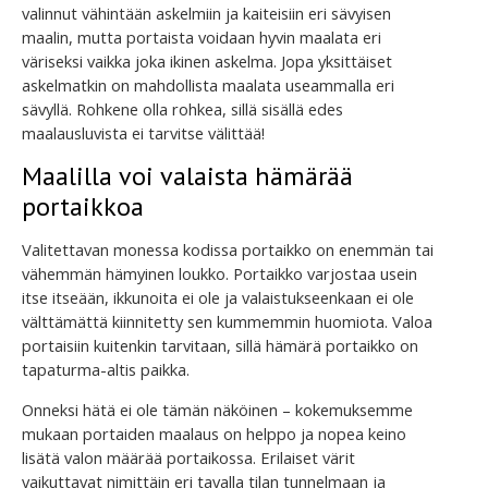
valinnut vähintään askelmiin ja kaiteisiin eri sävyisen
maalin, mutta portaista voidaan hyvin maalata eri
väriseksi vaikka joka ikinen askelma. Jopa yksittäiset
askelmatkin on mahdollista maalata useammalla eri
sävyllä. Rohkene olla rohkea, sillä sisällä edes
maalausluvista ei tarvitse välittää!
Maalilla voi valaista hämärää
portaikkoa
Valitettavan monessa kodissa portaikko on enemmän tai
vähemmän hämyinen loukko. Portaikko varjostaa usein
itse itseään, ikkunoita ei ole ja valaistukseenkaan ei ole
välttämättä kiinnitetty sen kummemmin huomiota. Valoa
portaisiin kuitenkin tarvitaan, sillä hämärä portaikko on
tapaturma-altis paikka.
Onneksi hätä ei ole tämän näköinen – kokemuksemme
mukaan portaiden maalaus on helppo ja nopea keino
lisätä valon määrää portaikossa. Erilaiset värit
vaikuttavat nimittäin eri tavalla tilan tunnelmaan ja