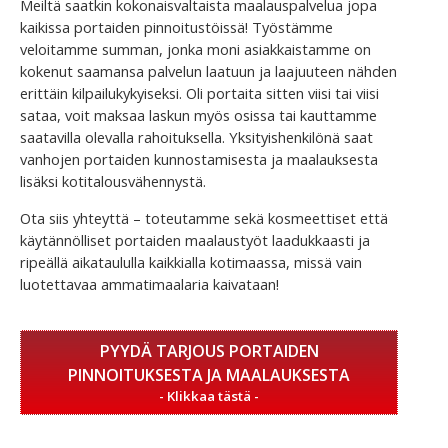
Meiltä saatkin kokonaisvaltaista maalauspalvelua jopa
kaikissa portaiden pinnoitustöissä! Työstämme
veloitamme summan, jonka moni asiakkaistamme on
kokenut saamansa palvelun laatuun ja laajuuteen nähden
erittäin kilpailukykyiseksi. Oli portaita sitten viisi tai viisi
sataa, voit maksaa laskun myös osissa tai kauttamme
saatavilla olevalla rahoituksella. Yksityishenkilönä saat
vanhojen portaiden kunnostamisesta ja maalauksesta
lisäksi kotitalousvähennystä.
Ota siis yhteyttä – toteutamme sekä kosmeettiset että
käytännölliset portaiden maalaustyöt laadukkaasti ja
ripeällä aikataululla kaikkialla kotimaassa, missä vain
luotettavaa ammatimaalaria kaivataan!
PYYDÄ TARJOUS PORTAIDEN
PINNOITUKSESTA JA MAALAUKSESTA