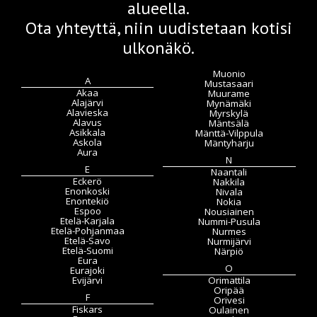
alueella.
Ota yhteyttä, niin uudistetaan kotisi
ulkonäkö.
Muonio
A
Mustasaari
Akaa
Muurame
Alajärvi
Mynämäki
Alavieska
Myrskylä
Alavus
Mäntsälä
Asikkala
Mänttä-Vilppula
Askola
Mäntyharju
Aura
N
E
Naantali
Eckerö
Nakkila
Enonkoski
Nivala
Enontekiö
Nokia
Espoo
Nousiainen
Etelä-Karjala
Nummi-Pusula
Etelä-Pohjanmaa
Nurmes
Etelä-Savo
Nurmijärvi
Etelä-Suomi
Närpiö
Eura
O
Eurajoki
Evijärvi
Orimattila
Oripää
F
Orivesi
Fiskars
Oulainen