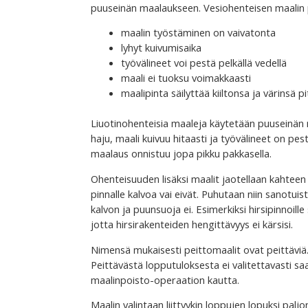
puuseinän maalaukseen. Vesiohenteisen maalin 
maalin työstäminen on vaivatonta
lyhyt kuivumisaika
työvälineet voi pestä pelkällä vedellä
maali ei tuoksu voimakkaasti
maalipinta säilyttää kiiltonsa ja värinsä p
Liuotinohenteisia maaleja käytetään puuseinän
haju, maali kuivuu hitaasti ja työvälineet on pes
maalaus onnistuu jopa pikku pakkasella.
Ohenteisuuden lisäksi maalit jaotellaan kahtee
pinnalle kalvoa vai eivät. Puhutaan niin sanotu
kalvon ja puunsuoja ei. Esimerkiksi hirsipinnoil
jotta hirsirakenteiden hengittävyys ei kärsisi.
Nimensä mukaisesti peittomaalit ovat peittäviä.
Peittävästä lopputuloksesta ei valitettavasti
maalinpoisto-operaation kautta.
Maalin valintaan liittyykin loppujen lopuksi paljo