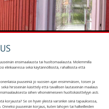
AUS
puuseinän ensimaalausta tai huoltomaalausta. Molemmilla
si elinkaaressa sekä käytännöllisistä, rahallisista että
nlaisia puuseiniä jo vuosien ajan ensimmäisen, toisen ja
sekä hirsiseinän käsittely että tavallisen lautaseinän maalaus
ensimaalauksesta siihen vihonviimeiseen huoltokäsittelyyn asti.
 korjausta? Se on hyvin yleistä varsinkin siinä tapauksessa,
ita. Onneksi puuseinän korjaus, kuten lahojen tai halkeilleiden