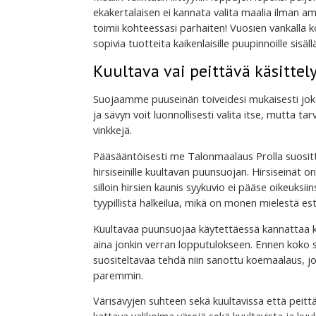
ekakertalaisen ei kannata valita maalia ilman a
toimii kohteessasi parhaiten! Vuosien vankall
sopivia tuotteita kaikenlaisille puupinnoille sisäll
Kuultava vai peittävä käsittel
Suojaamme puuseinän toiveidesi mukaisesti joko 
ja sävyn voit luonnollisesti valita itse, mutta t
vinkkejä.
Pääsääntöisesti me Talonmaalaus Prolla suositt
hirsiseinille kuultavan puunsuojan. Hirsiseinät 
silloin hirsien kaunis syykuvio ei pääse oikeuksi
tyypillistä halkeilua, mikä on monen mielestä est
Kuultavaa puunsuojaa käytettäessä kannattaa ku
aina jonkin verran lopputulokseen. Ennen koko s
suositeltavaa tehdä niin sanottu koemaalaus, jo
paremmin.
Värisävyjen suhteen sekä kuultavissa että peittäv