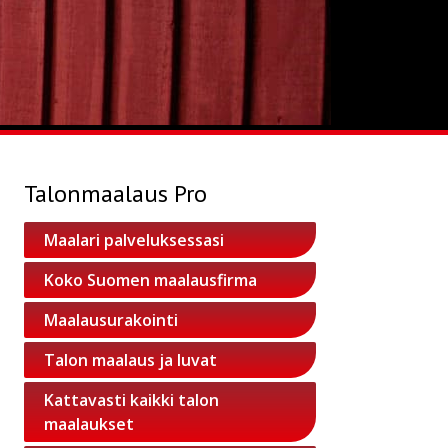
Talonmaalaus Pro
Maalari palveluksessasi
Koko Suomen maalausfirma
Maalausurakointi
Talon maalaus ja luvat
Kattavasti kaikki talon
maalaukset