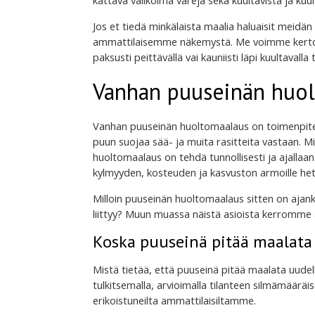
kattava valikoima värejä sekä kuultavista ja ku
Jos et tiedä minkälaista maalia haluaisit meidän
ammattilaisemme näkemystä. Me voimme kerto
paksusti peittävällä vai kauniisti läpi kuultavalla 
Vanhan puuseinän huo
Vanhan puuseinän huoltomaalaus on toimenpite
puun suojaa sää- ja muita rasitteita vastaan.
huoltomaalaus on tehdä tunnollisesti ja ajallaan
kylmyyden, kosteuden ja kasvuston armoille het
Milloin puuseinän huoltomaalaus sitten on ajanko
liittyy? Muun muassa näistä asioista kerromme
Koska puuseinä pitää maalata 
Mistä tietää, että puuseinä pitää maalata uudelle
tulkitsemalla, arvioimalla tilanteen silmämääräi
erikoistuneilta ammattilaisiltamme.