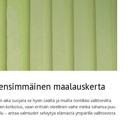
 ensimmäinen maalauskerta
ika suojata se hyvin säältä ja muilta tontillasi vallitsevilta
nen kotkotus, vaan erittäin oleellinen vaihe minkä tahansa puu-
u – antaa valmiudet selviytyä elämästä ympärillä vallitsevista