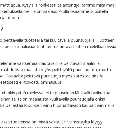
mmattiapua. Kysy siis rohkeasti asiantuntijoiltamme mikä maali
a kokemuksella me Talonmaalaus Prolla osaamme suositella
ä ja ulkona.
y?
peittävällä tuotteella tai kuultavalla puunsuojalla. Tuotteen
arvittaessa maaliasiantuntijamme antavat siihen mielellään hyviä
elemme valitsemaan lautaseinille peittävän maalin ja
on mahdollista maalata myös peittävällä puunsuojalla, mutta
insa. Toisaalta peittävä puunsuoja myös korostaa hirsille
eettisesti ei-toivottu ominaisuus.
itenkin pitää mielessä, että puuseinän lähtöväri vaikuttaa
einän tai talon maalausta kuultavalla puunsuojalla onkin
ka paljastaa lopullisen värin huomattavasti kaupan värimallia
issä tuotteissa on mistä valita. Eri valmistajilta löytyy