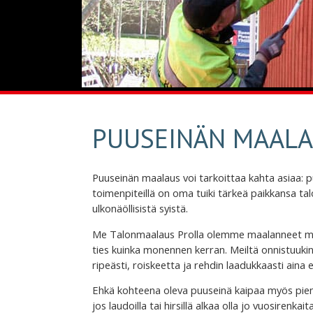
PUUSEINÄN MAAL
Puuseinän maalaus voi tarkoittaa kahta asiaa: 
toimenpiteillä on oma tuiki tärkeä paikkansa talo
ulkonäöllisistä syistä.
Me Talonmaalaus Prolla olemme maalanneet mone
ties kuinka monennen kerran. Meiltä onnistuukin 
ripeästi, roiskeetta ja rehdin laadukkaasti aina 
Ehkä kohteena oleva puuseinä kaipaa myös pientä
jos laudoilla tai hirsillä alkaa olla jo vuosirenka