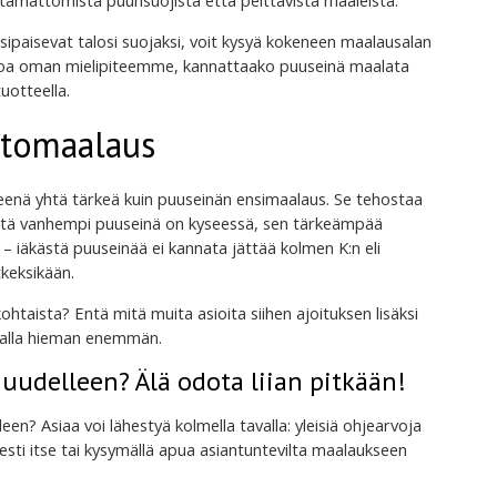
ultamattomista puunsuojista että peittävistä maaleista.
 sipaisevat talosi suojaksi, voit kysyä kokeneen maalausalan
a oman mielipiteemme, kannattaako puuseinä maalata
tuotteella.
ltomaalaus
enä yhtä tärkeä kuin puuseinän ensimaalaus. Se tehostaa
 Mitä vanhempi puuseinä on kyseessä, sen tärkeämpää
 – iäkästä puuseinää ei kannata jättää kolmen K:n eli
keksikään.
htaista? Entä mitä muita asioita siihen ajoituksen lisäksi
 alla hieman enemmän.
uudelleen? Älä odota liian pitkään!
en? Asiaa voi lähestyä kolmella tavalla: yleisiä ohjearvoja
sesti itse tai kysymällä apua asiantuntevilta maalaukseen