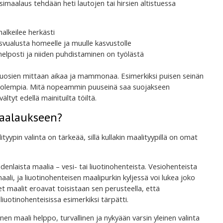
maalaus tehdään heti lautojen tai hirsien altistuessa
alkeilee herkästi
vualusta homeelle ja muulle kasvustolle
lposti ja niiden puhdistaminen on työlästä
uosien mittaan aikaa ja mammonaa. Esimerkiksi puisen seinän
molempia. Mitä nopeammin puuseinä saa suojakseen
ltyt edellä mainituilta töiltä.
maalaukseen?
yypin valinta on tärkeää, sillä kullakin maalityypillä on omat
denlaista maalia – vesi- tai liuotinohenteista. Vesiohenteista
ali, ja liuotinohenteisen maalipurkin kyljessä voi lukea joko
set maalit eroavat toisistaan sen perusteella, että
liuotinohenteisissa esimerkiksi tärpätti.
nen maali helppo, turvallinen ja nykyään varsin yleinen valinta