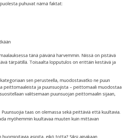
puolesta puhuvat nämä faktat:
itkään
 maalauksessa tänä päivänä harvemmin. Niissä on pistävä
tävä tärpätillä. Toisaalta lopputulos on erittäin kestävä ja
n kategoriaan sen perusteella, muodostavatko ne puun
ista peittomaaleista ja puunsuojista – peittomaali muodostaa
le suositellaan valitsemaan puunsuojan peittomaalin sijaan,
 Puunsuojia taas on olemassa sekä peittäviä että kuultavia.
 saada myöhemmin kuultavaa muuten kuin mittavan
n huomioitavia asioita, eikö totta? Siksi ainakaan