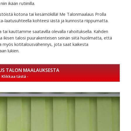
in ikään rutiinilla.
stöistä kotona tai kesämökillä! Me Talonmaalaus Prolla
a-laatusuhteella kohteesi iästä ja kunnosta riippumatta.
 tai kauttamme saatavilla olevalla rahoituksella. Kahden
a ikisen talosi puurakenteisen seinän siitä huolimatta, että
ta myös kotitalousvähennys, jota saat kaikesta
n lukien.
US TALON MAALAUKSESTA