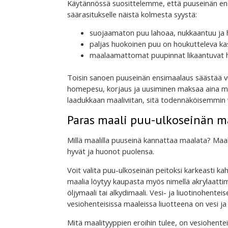
Käytännössä suosittelemme, että puuseinän ensi
säärasitukselle näistä kolmesta syystä:
suojaamaton puu lahoaa, nukkaantuu ja h
paljas huokoinen puu on houkutteleva kas
maalaamattomat puupinnat likaantuvat he
Toisin sanoen puuseinän ensimaalaus säästää v
homepesu, korjaus ja uusiminen maksaa aina 
laadukkaan maaliviitan, sitä todennäköisemmin vä
Paras maali puu-ulkoseinän 
Millä maalilla puuseinä kannattaa maalata? Maalit
hyvät ja huonot puolensa.
Voit valita puu-ulkoseinän peitoksi karkeasti kah
maalia löytyy kaupasta myös nimellä akrylaattima
öljymaali tai alkydimaali. Vesi- ja liuotinohentei
vesiohenteisissa maaleissa liuotteena on vesi ja 
Mitä maalityyppien eroihin tulee, on vesiohentei