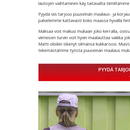
lautojen vaihtaminen käy taitavalta tiimiltämme ni
Pyydä siis tarjous puuseinän maalaus- ja korjau
palvelemme kattavasti koko maassa hyvällä hint
Maksaa voit makusi mukaan joko kerralla, osissa
viimeisen turvin voit hyvin maalauttaa vaikka jok
Matti olisikin iskenyt silmänsä kukkaroosi. Muis
tekemästämme työstä puuseinän maalaus mukaa
PYYDÄ TARJO