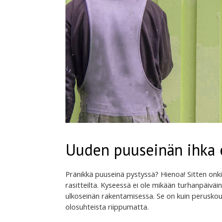
Uuden puuseinän ihka
Pränikkä puuseinä pystyssä? Hienoa! Sitten onkin a
rasitteilta. Kyseessä ei ole mikään turhanpäiväi
ulkoseinän rakentamisessa. Se on kuin peruskoul
olosuhteista riippumatta.