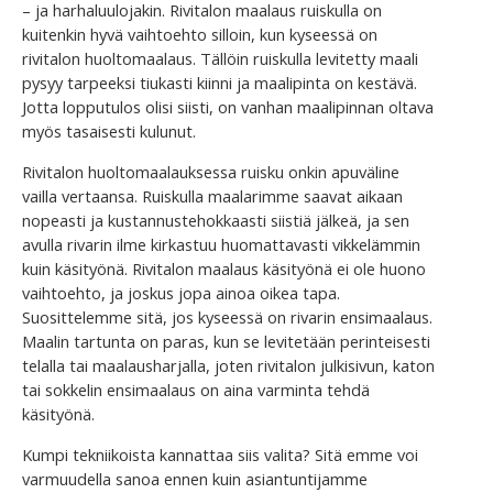
– ja harhaluulojakin. Rivitalon maalaus ruiskulla on
kuitenkin hyvä vaihtoehto silloin, kun kyseessä on
rivitalon huoltomaalaus. Tällöin ruiskulla levitetty maali
pysyy tarpeeksi tiukasti kiinni ja maalipinta on kestävä.
Jotta lopputulos olisi siisti, on vanhan maalipinnan oltava
myös tasaisesti kulunut.
Rivitalon huoltomaalauksessa ruisku onkin apuväline
vailla vertaansa. Ruiskulla maalarimme saavat aikaan
nopeasti ja kustannustehokkaasti siistiä jälkeä, ja sen
avulla rivarin ilme kirkastuu huomattavasti vikkelämmin
kuin käsityönä. Rivitalon maalaus käsityönä ei ole huono
vaihtoehto, ja joskus jopa ainoa oikea tapa.
Suosittelemme sitä, jos kyseessä on rivarin ensimaalaus.
Maalin tartunta on paras, kun se levitetään perinteisesti
telalla tai maalausharjalla, joten rivitalon julkisivun, katon
tai sokkelin ensimaalaus on aina varminta tehdä
käsityönä.
Kumpi tekniikoista kannattaa siis valita? Sitä emme voi
varmuudella sanoa ennen kuin asiantuntijamme