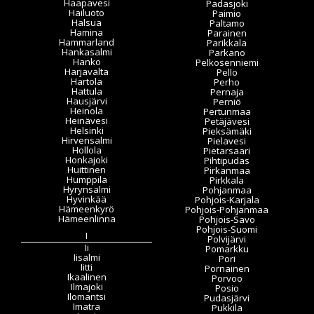
Haapavesi
Padasjoki
Hailuoto
Paimio
Halsua
Paltamo
Hamina
Parainen
Hammarland
Parikkala
Hankasalmi
Parkano
Hanko
Pelkosenniemi
Harjavalta
Pello
Hartola
Perho
Hattula
Pernaja
Hausjärvi
Perniö
Heinola
Pertunmaa
Heinävesi
Petäjävesi
Helsinki
Pieksämäki
Hirvensalmi
Pielavesi
Hollola
Pietarsaari
Honkajoki
Pihtipudas
Huittinen
Pirkanmaa
Humppila
Pirkkala
Hyrynsalmi
Pohjanmaa
Hyvinkää
Pohjois-Karjala
Hämeenkyrö
Pohjois-Pohjanmaa
Hämeenlinna
Pohjois-Savo
Pohjois-Suomi
I
Polvijärvi
Ii
Pomarkku
Iisalmi
Pori
Iitti
Pornainen
Ikaalinen
Porvoo
Ilmajoki
Posio
Ilomantsi
Pudasjärvi
Imatra
Pukkila