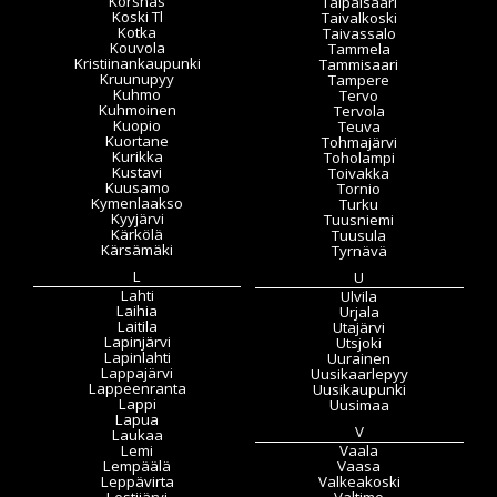
Korsnäs
Taipalsaari
Koski Tl
Taivalkoski
Kotka
Taivassalo
Kouvola
Tammela
Kristiinankaupunki
Tammisaari
Kruunupyy
Tampere
Kuhmo
Tervo
Kuhmoinen
Tervola
Kuopio
Teuva
Kuortane
Tohmajärvi
Kurikka
Toholampi
Kustavi
Toivakka
Kuusamo
Tornio
Kymenlaakso
Turku
Kyyjärvi
Tuusniemi
Kärkölä
Tuusula
Kärsämäki
Tyrnävä
L
U
Lahti
Ulvila
Laihia
Urjala
Laitila
Utajärvi
Lapinjärvi
Utsjoki
Lapinlahti
Uurainen
Lappajärvi
Uusikaarlepyy
Lappeenranta
Uusikaupunki
Lappi
Uusimaa
Lapua
V
Laukaa
Lemi
Vaala
Lempäälä
Vaasa
Leppävirta
Valkeakoski
Lestijärvi
Valtimo