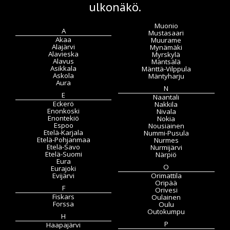
ulkonäkö.
Muonio
A
Mustasaari
Akaa
Muurame
Alajärvi
Mynämäki
Alavieska
Myrskylä
Alavus
Mäntsälä
Asikkala
Mänttä-Vilppula
Askola
Mäntyharju
Aura
N
E
Naantali
Eckerö
Nakkila
Enonkoski
Nivala
Enontekiö
Nokia
Espoo
Nousiainen
Etelä-Karjala
Nummi-Pusula
Etelä-Pohjanmaa
Nurmes
Etelä-Savo
Nurmijärvi
Etelä-Suomi
Närpiö
Eura
O
Eurajoki
Evijärvi
Orimattila
Oripää
F
Orivesi
Fiskars
Oulainen
Forssa
Oulu
Outokumpu
H
P
Haapajärvi