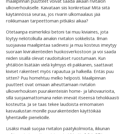
maalipinnan puutteet voivat saada aikaan rivitalon
ulkoverhoukselle. Kaivataan siis konkretiaa! Mitä siitä
käytännössä seuraa, jos rivarin ulkomaalaus jää
roikkumaan tarpeettoman pitkäksi aikaa?
Otetaanpa esimerkiksi betoni tai muu kiviaines, jota
löytyy neliötolkulla ainakin rivitalon sokkelista. Ilman
suojaavaa maalipintaa sadevesi ja muu kosteus imeytyy
suoraan kivirakenteiden huokosverkostoon ja voi saada
niiden sisällä olevat raudoitukset ruostumaan. Kun
yhtälöön lisätään vielä kylmyys eli pakkanen, saattavat
kiviset rakenteet myös rapautua ja halkeilla. Entäs puu
sitten? Puu homehtuu melko helposti. Maalipinnan
puutteet ovat omiaan aiheuttamaan rivitalon
ulkoverhouksen puurakenteisiin home- ja lahovaurioita,
sillä suojaamattomana nekin imevät itseensä tehokkaasti
kosteutta. Ja se taas tekee laudoista erinomaisen
kasvualustan monille puurakenteiden käyttöikää
lyhentäville pieneliöille.
Lisäksi maali suojaa rivitalon päätykolmioita, ikkunan