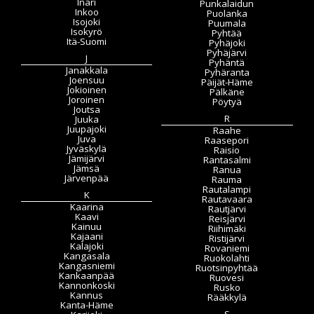
Inari
Punkalaidun
Inkoo
Puolanka
Isojoki
Puumala
Isokyrö
Pyhtää
Itä-Suomi
Pyhäjoki
Pyhäjärvi
J
Pyhäntä
Janakkala
Pyhäranta
Joensuu
Päijät-Häme
Jokioinen
Pälkäne
Joroinen
Pöytyä
Joutsa
R
Juuka
Juupajoki
Raahe
Juva
Raasepori
Jyväskylä
Raisio
Jämijärvi
Rantasalmi
Jämsä
Ranua
Järvenpää
Rauma
Rautalampi
K
Rautavaara
Kaarina
Rautjärvi
Kaavi
Reisjärvi
Kainuu
Riihimäki
Kajaani
Ristijärvi
Kalajoki
Rovaniemi
Kangasala
Ruokolahti
Kangasniemi
Ruotsinpyhtää
Kankaanpää
Ruovesi
Kannonkoski
Rusko
Kannus
Rääkkylä
Kanta-Häme
S