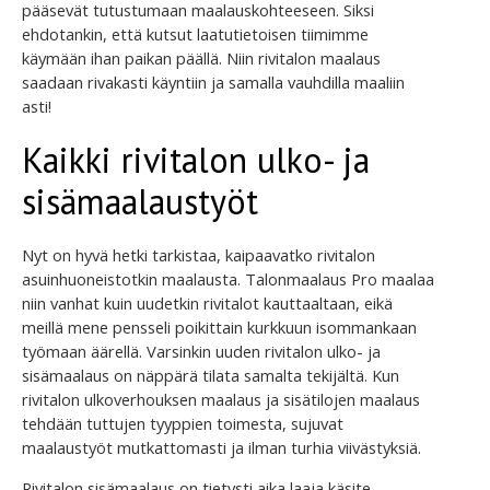
pääsevät tutustumaan maalauskohteeseen. Siksi
ehdotankin, että kutsut laatutietoisen tiimimme
käymään ihan paikan päällä. Niin rivitalon maalaus
saadaan rivakasti käyntiin ja samalla vauhdilla maaliin
asti!
Kaikki rivitalon ulko- ja
sisämaalaustyöt
Nyt on hyvä hetki tarkistaa, kaipaavatko rivitalon
asuinhuoneistotkin maalausta. Talonmaalaus Pro maalaa
niin vanhat kuin uudetkin rivitalot kauttaaltaan, eikä
meillä mene pensseli poikittain kurkkuun isommankaan
työmaan äärellä. Varsinkin uuden rivitalon ulko- ja
sisämaalaus on näppärä tilata samalta tekijältä. Kun
rivitalon ulkoverhouksen maalaus ja sisätilojen maalaus
tehdään tuttujen tyyppien toimesta, sujuvat
maalaustyöt mutkattomasti ja ilman turhia viivästyksiä.
Rivitalon sisämaalaus on tietysti aika laaja käsite.