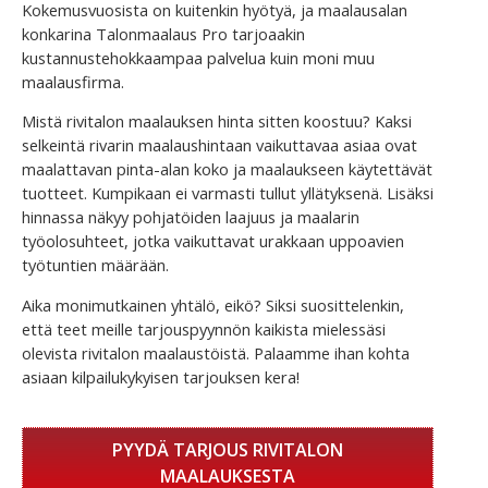
Kokemusvuosista on kuitenkin hyötyä, ja maalausalan
konkarina Talonmaalaus Pro tarjoaakin
kustannustehokkaampaa palvelua kuin moni muu
maalausfirma.
Mistä rivitalon maalauksen hinta sitten koostuu? Kaksi
selkeintä rivarin maalaushintaan vaikuttavaa asiaa ovat
maalattavan pinta-alan koko ja maalaukseen käytettävät
tuotteet. Kumpikaan ei varmasti tullut yllätyksenä. Lisäksi
hinnassa näkyy pohjatöiden laajuus ja maalarin
työolosuhteet, jotka vaikuttavat urakkaan uppoavien
työtuntien määrään.
Aika monimutkainen yhtälö, eikö? Siksi suosittelenkin,
että teet meille tarjouspyynnön kaikista mielessäsi
olevista rivitalon maalaustöistä. Palaamme ihan kohta
asiaan kilpailukykyisen tarjouksen kera!
PYYDÄ TARJOUS RIVITALON
MAALAUKSESTA