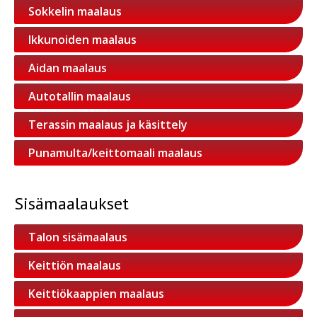
Sokkelin maalaus
Ikkunoiden maalaus
Aidan maalaus
Autotallin maalaus
Terassin maalaus ja käsittely
Punamulta/keittomaali maalaus
Sisämaalaukset
Talon sisämaalaus
Keittiön maalaus
Keittiökaappien maalaus