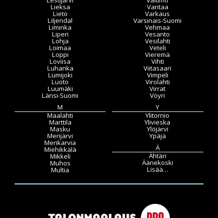
Lieksa
Vantaa
Lieto
Varkaus
Liljendal
Varsinais-Suomi
Liminka
Vehmaa
Liperi
Vesanto
Lohja
Vesilahti
Loimaa
Veteli
Loppi
Vieremä
Loviisa
Vihti
Luhanka
Viitasaari
Lumijoki
Vimpeli
Luoto
Virolahti
Luumäki
Virrat
Länsi-Suomi
Vöyri
M
Y
Maalahti
Ylitornio
Marttila
Ylivieska
Masku
Ylöjärvi
Merijärvi
Ypäjä
Merikarvia
Ä
Miehikkälä
Ähtäri
Mikkeli
Äänekoski
Muhos
Lisää…
Multia