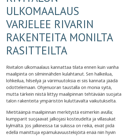
ULKOMAALAUS
VARJELEE RIVARIN
RAKENTEITA MONILTA
RASITTEILTA
Rivitalon ulkomaalaus kannattaa tilata ennen kuin vanha
maalipinta on silminnähden kulahtanut. Sen halkeilua,
lohkeilua, hilseilyä ja värimuutoksia ei siis kannata jäädä
odottelemaan. Ohjenuoran taustalla on monia syitä,
mutta tärkein niistä liittyy maalipinnan tehtävään suojata
talon rakenteita ympäristön kuluttavalta vaikutukselta.
Mietitäänpä maalipinnan merkitystä esimerkin avulla;
kumpparit suojaavat jalkojasi kosteudelta ja villasukat
kylmältä. Jos jalkineissa tai sukissa on reikä, eivät pidä
edellä mainittuja epämukavuustekijöitä enää niin hyvin