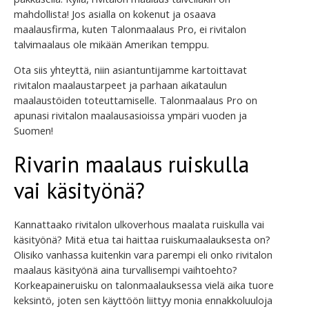
mahdollista! Jos asialla on kokenut ja osaava
maalausfirma, kuten Talonmaalaus Pro, ei rivitalon
talvimaalaus ole mikään Amerikan temppu.
Ota siis yhteyttä, niin asiantuntijamme kartoittavat
rivitalon maalaustarpeet ja parhaan aikataulun
maalaustöiden toteuttamiselle. Talonmaalaus Pro on
apunasi rivitalon maalausasioissa ympäri vuoden ja
Suomen!
Rivarin maalaus ruiskulla
vai käsityönä?
Kannattaako rivitalon ulkoverhous maalata ruiskulla vai
käsityönä? Mitä etua tai haittaa ruiskumaalauksesta on?
Olisiko vanhassa kuitenkin vara parempi eli onko rivitalon
maalaus käsityönä aina turvallisempi vaihtoehto?
Korkeapaineruisku on talonmaalauksessa vielä aika tuore
keksintö, joten sen käyttöön liittyy monia ennakkoluuloja