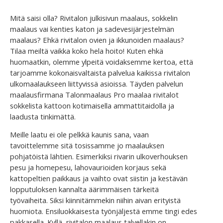
Mitä saisi olla? Rivitalon julkisivun maalaus, sokkelin
maalaus vai kenties katon ja sadevesijärjestelmän
maalaus? Ehkä rivitalon ovien ja ikkunoiden maalaus?
Tilaa meiltä vaikka koko hela hoito! Kuten ehkä
huomaatkin, olemme ylpeitä voidaksemme kertoa, että
tarjoamme kokonaisvaltaista palvelua kaikissa rivitalon
ulkomaalaukseen liittyvissä asioissa. Täyden palvelun
maalausfirmana Talonmaalaus Pro maalaa rivitalot
sokkelista kattoon kotimaisella ammattitaidolla ja
laadusta tinkimättä.
Meille laatu ei ole pelkkä kaunis sana, vaan
tavoittelemme sitä tosissamme jo maalauksen
pohjatöistä lähtien. Esimerkiksi rivarin ulkoverhouksen
pesu ja homepesu, lahovaurioiden korjaus sekä
kattopeltien paikkaus ja vaihto ovat siistin ja kestävän
lopputuloksen kannalta äärimmäisen tärkeitä
työvaiheita. Siksi kiinnitämmekin niihin aivan erityistä
huomiota. Ensiluokkaisesta työnjäljestä emme tingi edes
pakkasella. Kyllä, rivitalon maalaus talvellakin on