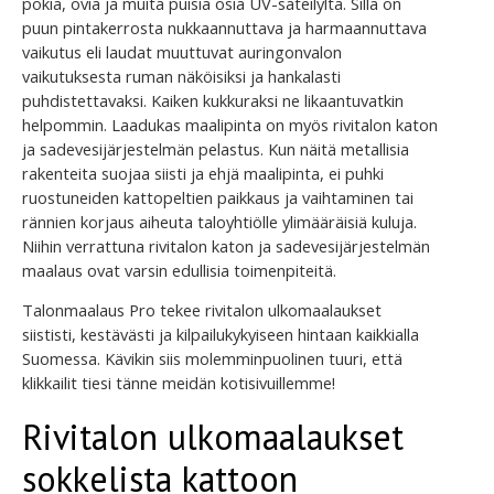
pokia, ovia ja muita puisia osia UV-säteilyltä. Sillä on
puun pintakerrosta nukkaannuttava ja harmaannuttava
vaikutus eli laudat muuttuvat auringonvalon
vaikutuksesta ruman näköisiksi ja hankalasti
puhdistettavaksi. Kaiken kukkuraksi ne likaantuvatkin
helpommin. Laadukas maalipinta on myös rivitalon katon
ja sadevesijärjestelmän pelastus. Kun näitä metallisia
rakenteita suojaa siisti ja ehjä maalipinta, ei puhki
ruostuneiden kattopeltien paikkaus ja vaihtaminen tai
rännien korjaus aiheuta taloyhtiölle ylimääräisiä kuluja.
Niihin verrattuna rivitalon katon ja sadevesijärjestelmän
maalaus ovat varsin edullisia toimenpiteitä.
Talonmaalaus Pro tekee rivitalon ulkomaalaukset
siististi, kestävästi ja kilpailukykyiseen hintaan kaikkialla
Suomessa. Kävikin siis molemminpuolinen tuuri, että
klikkailit tiesi tänne meidän kotisivuillemme!
Rivitalon ulkomaalaukset
sokkelista kattoon