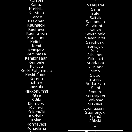
Karijoki
Karjaa
Saarijärvi
Karkkila
Salla
Karstula
Salo
Karvia
Saltvik
Kaskinen
Sastamala
Kauhajoki
Satakunta
Kauhava
Sauvo
Kauniainen
Savitaipale
Kaustinen
Savonlinna
Keitele
Savukoski
Kemi
Seinäjoki
Kemijärvi
Sievi
Keminmaa
Siikainen
Kemiönsaari
Siikajoki
Kempele
Siikalatva
Kerava
Siilinjärvi
Keski-Pohjanmaa
Simo
Keski-Suomi
Sipoo
Keuruu
Siuntio
Kihniö
Sodankylä
Kinnula
Soini
Kirkkonummi
Somero
Kitee
Sonkajärvi
Kittilä
Sotkamo
Kiuruvesi
Sulkava
Kivijärvi
Suomussalmi
Kokemäki
Suonenjoki
Kokkola
Sysmä
Kolari
Säkylä
Konnevesi
T
Kontiolahti