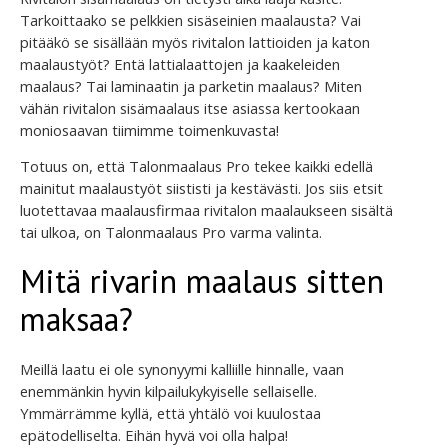
Tarkoittaako se pelkkien sisäseinien maalausta? Vai
pitääkö se sisällään myös rivitalon lattioiden ja katon
maalaustyöt? Entä lattialaattojen ja kaakeleiden
maalaus? Tai laminaatin ja parketin maalaus? Miten
vähän rivitalon sisämaalaus itse asiassa kertookaan
moniosaavan tiimimme toimenkuvasta!
Totuus on, että Talonmaalaus Pro tekee kaikki edellä
mainitut maalaustyöt siististi ja kestävästi. Jos siis etsit
luotettavaa maalausfirmaa rivitalon maalaukseen sisältä
tai ulkoa, on Talonmaalaus Pro varma valinta.
Mitä rivarin maalaus sitten
maksaa?
Meillä laatu ei ole synonyymi kalliille hinnalle, vaan
enemmänkin hyvin kilpailukykyiselle sellaiselle.
Ymmärrämme kyllä, että yhtälö voi kuulostaa
epätodelliselta. Eihän hyvä voi olla halpa!