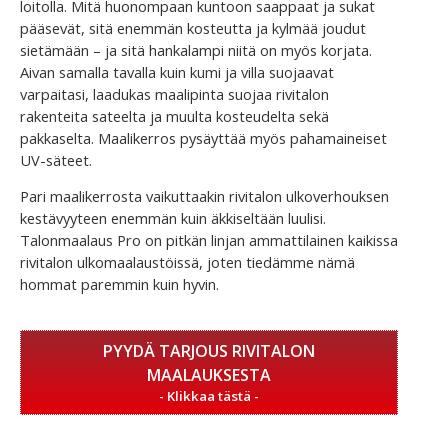
loitolla. Mitä huonompaan kuntoon saappaat ja sukat
pääsevät, sitä enemmän kosteutta ja kylmää joudut
sietämään – ja sitä hankalampi niitä on myös korjata.
Aivan samalla tavalla kuin kumi ja villa suojaavat
varpaitasi, laadukas maalipinta suojaa rivitalon
rakenteita sateelta ja muulta kosteudelta sekä
pakkaselta. Maalikerros pysäyttää myös pahamaineiset
UV-säteet.
Pari maalikerrosta vaikuttaakin rivitalon ulkoverhouksen
kestävyyteen enemmän kuin äkkiseltään luulisi.
Talonmaalaus Pro on pitkän linjan ammattilainen kaikissa
rivitalon ulkomaalaustöissä, joten tiedämme nämä
hommat paremmin kuin hyvin.
PYYDÄ TARJOUS RIVITALON
MAALAUKSESTA