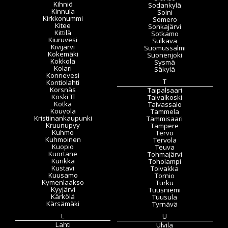
Kihniö
Sodankylä
Kinnula
Soini
Kirkkonummi
Somero
Kitee
Sonkajärvi
Kittilä
Sotkamo
Kiuruvesi
Sulkava
Kivijärvi
Suomussalmi
Kokemäki
Suonenjoki
Kokkola
Sysmä
Kolari
Säkylä
Konnevesi
T
Kontiolahti
Korsnäs
Taipalsaari
Koski Tl
Taivalkoski
Kotka
Taivassalo
Kouvola
Tammela
Kristiinankaupunki
Tammisaari
Kruunupyy
Tampere
Kuhmo
Tervo
Kuhmoinen
Tervola
Kuopio
Teuva
Kuortane
Tohmajärvi
Kurikka
Toholampi
Kustavi
Toivakka
Kuusamo
Tornio
Kymenlaakso
Turku
Kyyjärvi
Tuusniemi
Kärkölä
Tuusula
Kärsämäki
Tyrnävä
L
U
Lahti
Ulvila