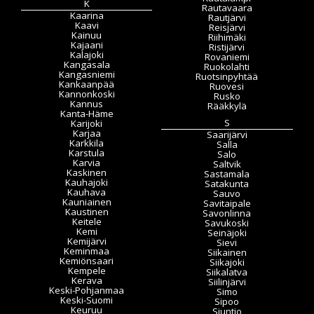
K
Rautavaara
Kaarina
Rautjärvi
Kaavi
Reisjärvi
Kainuu
Riihimäki
Kajaani
Ristijärvi
Kalajoki
Rovaniemi
Kangasala
Ruokolahti
Kangasniemi
Ruotsinpyhtää
Kankaanpää
Ruovesi
Kannonkoski
Rusko
Kannus
Rääkkylä
Kanta-Häme
S
Karijoki
Karjaa
Saarijärvi
Karkkila
Salla
Karstula
Salo
Karvia
Saltvik
Kaskinen
Sastamala
Kauhajoki
Satakunta
Kauhava
Sauvo
Kauniainen
Savitaipale
Kaustinen
Savonlinna
Keitele
Savukoski
Kemi
Seinäjoki
Kemijärvi
Sievi
Keminmaa
Siikainen
Kemiönsaari
Siikajoki
Kempele
Siikalatva
Kerava
Siilinjärvi
Keski-Pohjanmaa
Simo
Keski-Suomi
Sipoo
Keuruu
Siuntio