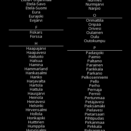
Nurmes
Etelä-Savo
Nurmijärvi
Etelä-Suomi
Närpiö
Eura
O
Eurajoki
Evijärvi
Orimattila
Oripää
F
Orivesi
Fiskars
Oulainen
Forssa
Oulu
Outokumpu
H
P
Haapajärvi
Haapavesi
Padasjoki
Hailuoto
Paimio
Halsua
Paltamo
Hamina
Parainen
Hammarland
Parikkala
Hankasalmi
Parkano
Hanko
Pelkosenniemi
Harjavalta
Pello
Hartola
Perho
Hattula
Pernaja
Hausjärvi
Perniö
Heinola
Pertunmaa
Heinävesi
Petäjävesi
Helsinki
Pieksämäki
Hirvensalmi
Pielavesi
Hollola
Pietarsaari
Honkajoki
Pihtipudas
Huittinen
Pirkanmaa
Humppila
Pirkkala
Hyrynsalmi
Pohjanmaa