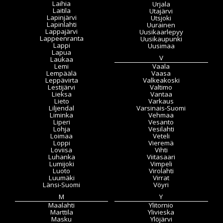
Laihia
Urjala
Laitila
Utajärvi
Lapinjärvi
Utsjoki
Lapinlahti
Uurainen
Lappajärvi
Uusikaarlepyy
Lappeenranta
Uusikaupunki
Lappi
Uusimaa
Lapua
V
Laukaa
Lemi
Vaala
Lempäälä
Vaasa
Leppävirta
Valkeakoski
Lestijärvi
Valtimo
Lieksa
Vantaa
Lieto
Varkaus
Liljendal
Varsinais-Suomi
Liminka
Vehmaa
Liperi
Vesanto
Lohja
Vesilahti
Loimaa
Veteli
Loppi
Vieremä
Loviisa
Vihti
Luhanka
Viitasaari
Lumijoki
Vimpeli
Luoto
Virolahti
Luumäki
Virrat
Länsi-Suomi
Vöyri
M
Y
Maalahti
Ylitornio
Marttila
Ylivieska
Masku
Ylöjärvi