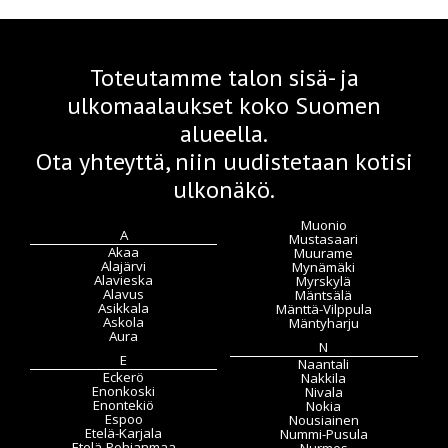
Toteutamme talon sisä- ja
ulkomaalaukset koko Suomen
alueella.
Ota yhteyttä, niin uudistetaan kotisi
ulkonäkö.
Muonio
A
Mustasaari
Akaa
Muurame
Alajärvi
Mynämäki
Alavieska
Myrskylä
Alavus
Mäntsälä
Asikkala
Mänttä-Vilppula
Askola
Mäntyharju
Aura
N
E
Naantali
Eckerö
Nakkila
Enonkoski
Nivala
Enontekiö
Nokia
Espoo
Nousiainen
Etelä-Karjala
Nummi-Pusula
Etelä-Pohjanmaa