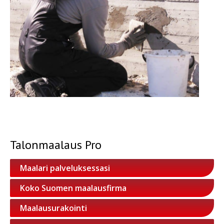
Talonmaalaus Pro
Maalari palveluksessasi
Koko Suomen maalausfirma
Maalausurakointi