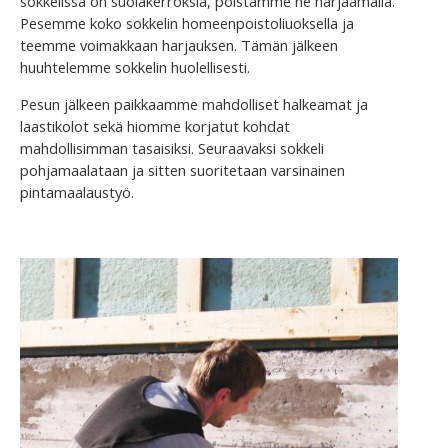
sokkelissa on suolakerroksia, poistamme ne harjaamalla.
Pesemme koko sokkelin homeenpoistoliuoksella ja
teemme voimakkaan harjauksen. Tämän jälkeen
huuhtelemme sokkelin huolellisesti.
Pesun jälkeen paikkaamme mahdolliset halkeamat ja
laastikolot sekä hiomme korjatut kohdat
mahdollisimman tasaisiksi. Seuraavaksi sokkeli
pohjamaalataan ja sitten suoritetaan varsinainen
pintamaalaustyö.