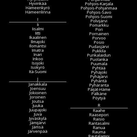
Hyvinkää
Pohjois-Karjala
Hämeenkyrö
Pohjois-Pohjanmaa
Hämeenlinna
Pohjois-Savo
Pohjois-Suomi
I
Polvijärvi
Ii
Pomarkku
Iisalmi
Pori
Iitti
Pornainen
Ikaalinen
Porvoo
Ilmajoki
Posio
Ilomantsi
Pudasjärvi
Imatra
Pukkila
Inari
Punkalaidun
Inkoo
Puolanka
Isojoki
Puumala
Isokyrö
Pyhtää
Itä-Suomi
Pyhäjoki
Pyhäjärvi
J
Pyhäntä
Janakkala
Pyhäranta
Joensuu
Päijät-Häme
Jokioinen
Pälkäne
Joroinen
Pöytyä
Joutsa
R
Juuka
Juupajoki
Raahe
Juva
Raasepori
Jyväskylä
Raisio
Jämijärvi
Rantasalmi
Jämsä
Ranua
Järvenpää
Rauma
Rautalampi