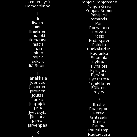
Hämeenkyrö
Pohjois-Pohjanmaa
Hämeenlinna
Pohjois-Savo
Pohjois-Suomi
I
Polvijärvi
Ii
Pomarkku
Iisalmi
Pori
Iitti
Pornainen
Ikaalinen
Porvoo
Ilmajoki
Posio
Ilomantsi
Pudasjärvi
Imatra
Pukkila
Inari
Punkalaidun
Inkoo
Puolanka
Isojoki
Puumala
Isokyrö
Pyhtää
Itä-Suomi
Pyhäjoki
Pyhäjärvi
J
Pyhäntä
Janakkala
Pyhäranta
Joensuu
Päijät-Häme
Jokioinen
Pälkäne
Joroinen
Pöytyä
Joutsa
R
Juuka
Juupajoki
Raahe
Juva
Raasepori
Jyväskylä
Raisio
Jämijärvi
Rantasalmi
Jämsä
Ranua
Järvenpää
Rauma
Rautalampi
K
Rautavaara