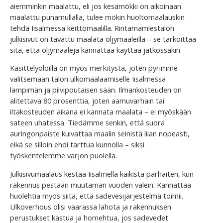
aiemminkin maalattu, eli jos kesämökki on aikoinaan
maalattu punamullalla, tulee mökin huoltomaalauskin
tehdä Iisalmessa keittomaalilla. Rintamamiestalon
julkisivut on tavattu maalata öljymaaleilla – se tarkoittaa
sitä, että öljymaaleja kannattaa käyttää jatkossakin.
Käsittelyoloilla on myös merkitystä, joten pyrimme
valitsemaan talon ulkomaalaamiselle Iisalmessa
lämpimän ja pilvipoutaisen sään. Ilmankosteuden on
alitettava 80 prosenttia, joten aamuvarhain tai
iltakosteuden aikana ei kannata maalata – ei myöskään
sateen uhatessa. Tiedämme senkin, että suora
auringonpaiste kuivattaa maalin seinistä liian nopeasti,
eikä se silloin ehdi tarttua kunnolla – siksi
työskentelemme varjon puolella.
Julkisivumaalaus kestää Iisalmella kaikista parhaiten, kun
rakennus pestään muutaman vuoden välein. Kannattaa
huolehtia myös siitä, että sadevesijärjestelmä toimii.
Ulkoverhous olisi vaarassa lahota ja rakennuksen
perustukset kastua ja homehtua, jos sadevedet