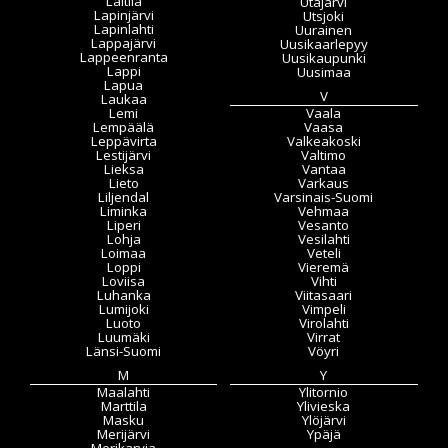
Laitila
Utajärvi
Lapinjärvi
Utsjoki
Lapinlahti
Uurainen
Lappajärvi
Uusikaarlepyy
Lappeenranta
Uusikaupunki
Lappi
Uusimaa
Lapua
V
Laukaa
Lemi
Vaala
Lempäälä
Vaasa
Leppävirta
Valkeakoski
Lestijärvi
Valtimo
Lieksa
Vantaa
Lieto
Varkaus
Liljendal
Varsinais-Suomi
Liminka
Vehmaa
Liperi
Vesanto
Lohja
Vesilahti
Loimaa
Veteli
Loppi
Vieremä
Loviisa
Vihti
Luhanka
Viitasaari
Lumijoki
Vimpeli
Luoto
Virolahti
Luumäki
Virrat
Länsi-Suomi
Vöyri
M
Y
Maalahti
Ylitornio
Marttila
Ylivieska
Masku
Ylöjärvi
Merijärvi
Ypäjä
Merikarvia