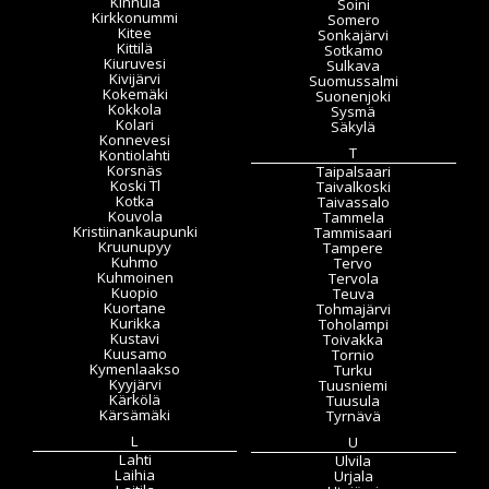
Kinnula
Soini
Kirkkonummi
Somero
Kitee
Sonkajärvi
Kittilä
Sotkamo
Kiuruvesi
Sulkava
Kivijärvi
Suomussalmi
Kokemäki
Suonenjoki
Kokkola
Sysmä
Kolari
Säkylä
Konnevesi
T
Kontiolahti
Korsnäs
Taipalsaari
Koski Tl
Taivalkoski
Kotka
Taivassalo
Kouvola
Tammela
Kristiinankaupunki
Tammisaari
Kruunupyy
Tampere
Kuhmo
Tervo
Kuhmoinen
Tervola
Kuopio
Teuva
Kuortane
Tohmajärvi
Kurikka
Toholampi
Kustavi
Toivakka
Kuusamo
Tornio
Kymenlaakso
Turku
Kyyjärvi
Tuusniemi
Kärkölä
Tuusula
Kärsämäki
Tyrnävä
L
U
Lahti
Ulvila
Laihia
Urjala