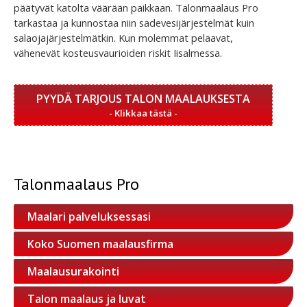
päätyvät katolta väärään paikkaan. Talonmaalaus Pro
tarkastaa ja kunnostaa niin sadevesijärjestelmät kuin
salaojajärjestelmätkin. Kun molemmat pelaavat,
vähenevät kosteusvaurioiden riskit Iisalmessa.
PYYDÄ TARJOUS TALON MAALAUKSESTA
Talonmaalaus Pro
Maalari palveluksessasi
Koko Suomen maalausfirma
Maalausurakointi
Talon maalaus ja luvat