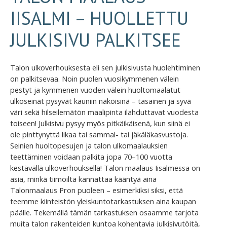
IISALMI – HUOLLETTU
JULKISIVU PALKITSEE
Talon ulkoverhouksesta eli sen julkisivusta huolehtiminen
on palkitsevaa. Noin puolen vuosikymmenen välein
pestyt ja kymmenen vuoden välein huoltomaalatut
ulkoseinät pysyvät kauniin näköisinä – tasainen ja syvä
väri sekä hilseilemätön maalipinta ilahduttavat vuodesta
toiseen! Julkisivu pysyy myös pitkäikäisenä, kun siinä ei
ole pinttynyttä likaa tai sammal- tai jäkäläkasvustoja.
Seinien huoltopesujen ja talon ulkomaalauksien
teettäminen voidaan palkita jopa 70–100 vuotta
kestävällä ulkoverhouksella! Talon maalaus Iisalmessa on
asia, minkä tiimoilta kannattaa kääntyä aina
Talonmaalaus Pron puoleen – esimerkiksi siksi, että
teemme kiinteistön yleiskuntotarkastuksen aina kaupan
päälle. Tekemällä tämän tarkastuksen osaamme tarjota
muita talon rakenteiden kuntoa kohentavia julkisivutöitä,