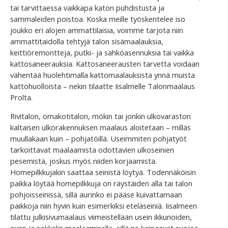
tai tarvittaessa vaikkapa katon puhdistusta ja
sammaleiden poistoa. Koska meille työskentelee iso
joukko eri alojen ammattilaisia, voimme tarjota niin
ammattitaidolla tehtyjä talon sisämaalauksia,
keittiöremontteja, putki- ja sähköasennuksia tai vaikka
kattosaneerauksia. Kattosaneerausten tarvetta voidaan
vähentää huolehtimalla kattomaalauksista ynnä muista
kattohuolloista – nekin tilaatte Iisalmelle Talonmaalaus
Prolta.
Rivitalon, omakotitalon, mökin tai jonkin ulkovaraston
kaltaisen ulkorakennuksen maalaus aloitetaan – milläs
muullakaan kuin – pohjatöillä. Useimmiten pohjatyöt
tarkoittavat maalaamista odottavien ulkoseinien
pesemistä, joskus myös niiden korjaamista.
Homepilkkujakin saattaa seinistä löytyä. Todennäköisin
paikka löytää homepilkkuja on räystäiden alla tai talon
pohjoisseinissä, sillä aurinko ei pääse kuivattamaan
paikkoja niin hyvin kuin esimerkiksi eteläseiniä. Iisalmeen
tilattu julkisivumaalaus viimeistellään usein ikkunoiden,
oven ja sokkelin maalaamisella, sillä ne kaipaavat suojaa