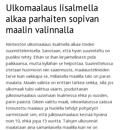
Ulkomaalaus Iisalmella
alkaa parhaiten sopivan
maalin valinnalla
Kiinteistön ulkomaalaus Iisalmella alkaa töiden
suunnittelemisella. Sanotaan, että hyvin suunniteltu on
puoliksi tehty. Eihän se ihan kirjaimellisesti pidä
paikkaansa, mutta kyllähän se helpottaa. Suunnittelussa
otetaan huomioon niin sääennuste, maalaustelineiden
tarve kuin vaikkapa se, millaisella maalilla talo on paras
maalata. Maalin valinta on erittäin tärkeä seikka, sillä jos
ulkomaali tulisi valittua väärin, jouduttaisiin
julkisivumaalaus uusimaan Iisalmessa ehkä jo vuoden,
parin päästä. Oikein valittu maali, oikeanlaisessa säässä
toteutettu maalaus ja huolella tehdyt pohjatyöt
varmistavat sen, että julkisivumaalaus kestää hyvänä
noin 10, ehkä jopa 15 vuotta. Talojen ulkoseinät
maalataan aina samanlaisella maalilla kuin ne on