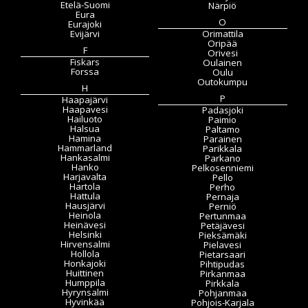
Etelä-Suomi
Närpiö
Eura
O
Eurajoki
Evijärvi
Orimattila
Oripää
F
Orivesi
Fiskars
Oulainen
Forssa
Oulu
Outokumpu
H
P
Haapajärvi
Haapavesi
Padasjoki
Hailuoto
Paimio
Halsua
Paltamo
Hamina
Parainen
Hammarland
Parikkala
Hankasalmi
Parkano
Hanko
Pelkosenniemi
Harjavalta
Pello
Hartola
Perho
Hattula
Pernaja
Hausjärvi
Perniö
Heinola
Pertunmaa
Heinävesi
Petäjävesi
Helsinki
Pieksämäki
Hirvensalmi
Pielavesi
Hollola
Pietarsaari
Honkajoki
Pihtipudas
Huittinen
Pirkanmaa
Humppila
Pirkkala
Hyrynsalmi
Pohjanmaa
Hyvinkää
Pohjois-Karjala