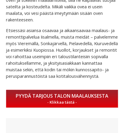
sateilta ja kosteudelta. Mikäli vaikka ovea ei usein
maalata, voi vesi päästä imeytymään sisään oven
rakenteeseen.
Etsiessäsi asiansa osaavaa ja aikaansaavaa maalaus- ja
remonttipalvelua Iisalmella, muista meidät – palvelemme
myös Vieremällä, Sonkajärvellä, Pielavedellä, Kiuruvedellä
ja esimerkiksi Kuopiossa. Huollot, korjaukset ja remontit
voi rahoittaa useimpiin eri taloustilanteisiin sopivalla
rahoituksellamme, ja yksityisasiakkaan kannattaa
muistaa sekin, että kodin tai mökin kunnossapito- ja
perusparannustöistä saa kotitalousvähennystä.
PYYDÄ TARJOUS TALON MAALAUKSESTA