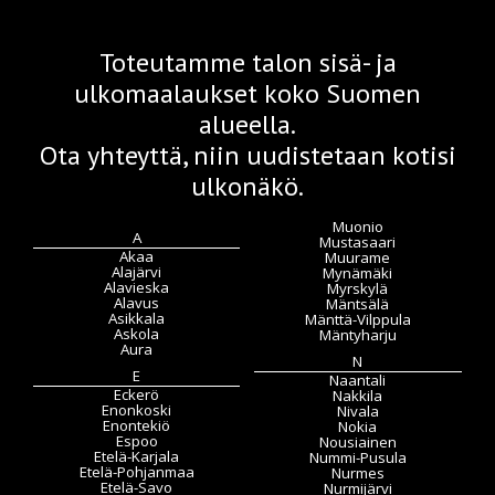
Toteutamme talon sisä- ja
ulkomaalaukset koko Suomen
alueella.
Ota yhteyttä, niin uudistetaan kotisi
ulkonäkö.
Muonio
A
Mustasaari
Akaa
Muurame
Alajärvi
Mynämäki
Alavieska
Myrskylä
Alavus
Mäntsälä
Asikkala
Mänttä-Vilppula
Askola
Mäntyharju
Aura
N
E
Naantali
Eckerö
Nakkila
Enonkoski
Nivala
Enontekiö
Nokia
Espoo
Nousiainen
Etelä-Karjala
Nummi-Pusula
Etelä-Pohjanmaa
Nurmes
Etelä-Savo
Nurmijärvi