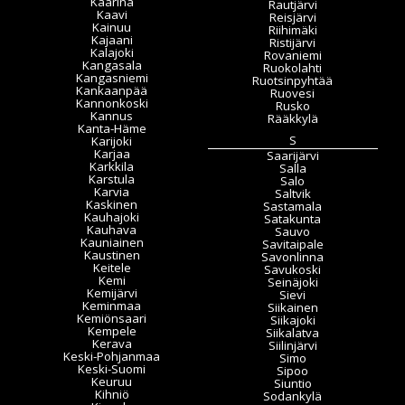
Kaarina
Rautjärvi
Kaavi
Reisjärvi
Kainuu
Riihimäki
Kajaani
Ristijärvi
Kalajoki
Rovaniemi
Kangasala
Ruokolahti
Kangasniemi
Ruotsinpyhtää
Kankaanpää
Ruovesi
Kannonkoski
Rusko
Kannus
Rääkkylä
Kanta-Häme
S
Karijoki
Karjaa
Saarijärvi
Karkkila
Salla
Karstula
Salo
Karvia
Saltvik
Kaskinen
Sastamala
Kauhajoki
Satakunta
Kauhava
Sauvo
Kauniainen
Savitaipale
Kaustinen
Savonlinna
Keitele
Savukoski
Kemi
Seinäjoki
Kemijärvi
Sievi
Keminmaa
Siikainen
Kemiönsaari
Siikajoki
Kempele
Siikalatva
Kerava
Siilinjärvi
Keski-Pohjanmaa
Simo
Keski-Suomi
Sipoo
Keuruu
Siuntio
Kihniö
Sodankylä