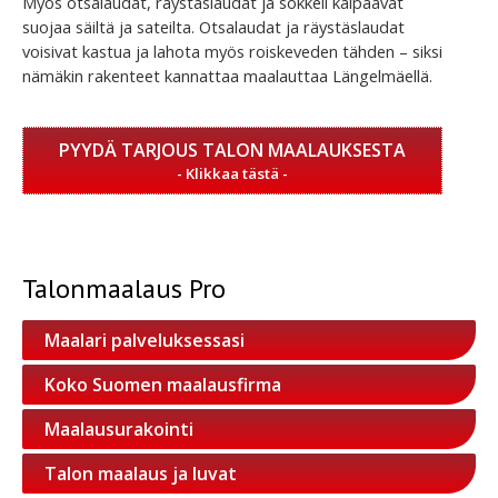
Myös otsalaudat, räystäslaudat ja sokkeli kaipaavat
suojaa säiltä ja sateilta. Otsalaudat ja räystäslaudat
voisivat kastua ja lahota myös roiskeveden tähden – siksi
nämäkin rakenteet kannattaa maalauttaa Längelmäellä.
PYYDÄ TARJOUS TALON MAALAUKSESTA
Talonmaalaus Pro
Maalari palveluksessasi
Koko Suomen maalausfirma
Maalausurakointi
Talon maalaus ja luvat