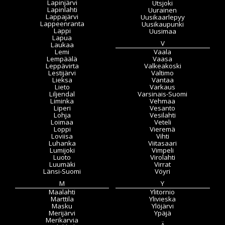
Lapinjärvi
Utsjoki
Lapinlahti
Uurainen
Lappajärvi
Uusikaarlepyy
Lappeenranta
Uusikaupunki
Lappi
Uusimaa
Lapua
V
Laukaa
Lemi
Vaala
Lempäälä
Vaasa
Leppävirta
Valkeakoski
Lestijärvi
Valtimo
Lieksa
Vantaa
Lieto
Varkaus
Liljendal
Varsinais-Suomi
Liminka
Vehmaa
Liperi
Vesanto
Lohja
Vesilahti
Loimaa
Veteli
Loppi
Vieremä
Loviisa
Vihti
Luhanka
Viitasaari
Lumijoki
Vimpeli
Luoto
Virolahti
Luumäki
Virrat
Länsi-Suomi
Vöyri
M
Y
Maalahti
Ylitornio
Marttila
Ylivieska
Masku
Ylöjärvi
Merijärvi
Ypäjä
Merikarvia