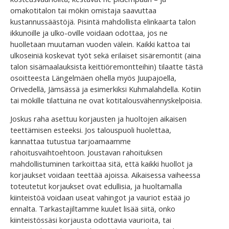
omakotitalon tai mökin omistaja saavuttaa
kustannussäästöjä. Pisintä mahdollista elinkaarta talon
ikkunoille ja ulko-oville voidaan odottaa, jos ne
huolletaan muutaman vuoden välein. Kaikki kattoa tai
ulkoseiniä koskevat työt sekä erilaiset sisäremontit (aina
talon sisämaalauksista keittiöremontteihin) tilaatte tästä
osoitteesta Längelmäen ohella myös Juupajoella,
Orivedellä, Jämsässä ja esimerkiksi Kuhmalahdella. Kotiin
tai mökille tilattuina ne ovat kotitalousvähennyskelpoisia.
Joskus raha asettuu korjausten ja huoltojen aikaisen
teettämisen esteeksi. Jos talouspuoli huolettaa,
kannattaa tutustua tarjoamaamme
rahoitusvaihtoehtoon. Joustavan rahoituksen
mahdollistuminen tarkoittaa sitä, että kaikki huollot ja
korjaukset voidaan teettää ajoissa. Aikaisessa vaiheessa
toteutetut korjaukset ovat edullisia, ja huoltamalla
kiinteistöä voidaan useat vahingot ja vauriot estää jo
ennalta. Tarkastajiltamme kuulet lisää siitä, onko
kiinteistössäsi korjausta odottavia vaurioita, tai