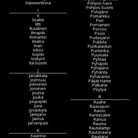
Hämeenlinna
Pohjois-Savo
Pohjois-Suomi
I
Polvijärvi
Ii
Pomarkku
Iisalmi
Pori
Iitti
Pornainen
Ikaalinen
Porvoo
Ilmajoki
Posio
Ilomantsi
Pudasjärvi
Imatra
Pukkila
Inari
Punkalaidun
Inkoo
Puolanka
Isojoki
Puumala
Isokyrö
Pyhtää
Itä-Suomi
Pyhäjoki
Pyhäjärvi
J
Pyhäntä
Janakkala
Pyhäranta
Joensuu
Päijät-Häme
Jokioinen
Pälkäne
Joroinen
Pöytyä
Joutsa
R
Juuka
Juupajoki
Raahe
Juva
Raasepori
Jyväskylä
Raisio
Jämijärvi
Rantasalmi
Jämsä
Ranua
Järvenpää
Rauma
Rautalampi
K
Rautavaara
Kaarina
Rautjärvi