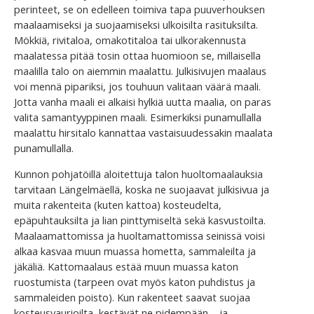
perinteet, se on edelleen toimiva tapa puuverhouksen
maalaamiseksi ja suojaamiseksi ulkoisilta rasituksilta.
Mökkiä, rivitaloa, omakotitaloa tai ulkorakennusta
maalatessa pitää tosin ottaa huomioon se, millaisella
maalilla talo on aiemmin maalattu. Julkisivujen maalaus
voi mennä pipariksi, jos touhuun valitaan väärä maali.
Jotta vanha maali ei alkaisi hylkiä uutta maalia, on paras
valita samantyyppinen maali. Esimerkiksi punamullalla
maalattu hirsitalo kannattaa vastaisuudessakin maalata
punamullalla.
Kunnon pohjatöillä aloitettuja talon huoltomaalauksia
tarvitaan Längelmäellä, koska ne suojaavat julkisivua ja
muita rakenteita (kuten kattoa) kosteudelta,
epäpuhtauksilta ja lian pinttymiseltä sekä kasvustoilta.
Maalaamattomissa ja huoltamattomissa seinissä voisi
alkaa kasvaa muun muassa hometta, sammaleilta ja
jäkäliä. Kattomaalaus estää muun muassa katon
ruostumista (tarpeen ovat myös katon puhdistus ja
sammaleiden poisto). Kun rakenteet saavat suojaa
kosteusvaurioilta, kestävät ne pidempään – ja