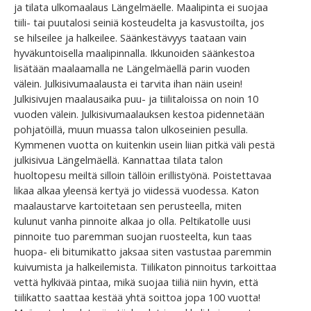
ja tilata ulkomaalaus Längelmäelle. Maalipinta ei suojaa
tiili- tai puutalosi seiniä kosteudelta ja kasvustoilta, jos
se hilseilee ja halkeilee. Säänkestävyys taataan vain
hyväkuntoisella maalipinnalla. Ikkunoiden säänkestoa
lisätään maalaamalla ne Längelmäellä parin vuoden
välein. Julkisivumaalausta ei tarvita ihan näin usein!
Julkisivujen maalausaika puu- ja tiilitaloissa on noin 10
vuoden välein. Julkisivumaalauksen kestoa pidennetään
pohjatöillä, muun muassa talon ulkoseinien pesulla.
Kymmenen vuotta on kuitenkin usein liian pitkä väli pestä
julkisivua Längelmäellä. Kannattaa tilata talon
huoltopesu meiltä silloin tällöin erillistyönä. Poistettavaa
likaa alkaa yleensä kertyä jo viidessä vuodessa. Katon
maalaustarve kartoitetaan sen perusteella, miten
kulunut vanha pinnoite alkaa jo olla. Peltikatolle uusi
pinnoite tuo paremman suojan ruosteelta, kun taas
huopa- eli bitumikatto jaksaa siten vastustaa paremmin
kuivumista ja halkeilemista. Tiilikaton pinnoitus tarkoittaa
vettä hylkivää pintaa, mikä suojaa tiiliä niin hyvin, että
tiilikatto saattaa kestää yhtä soittoa jopa 100 vuotta!