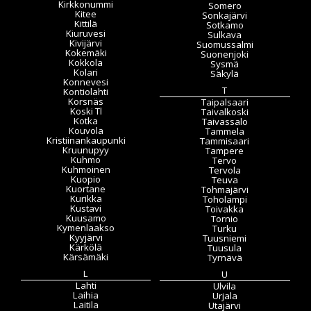
Kirkkonummi
Somero
Kitee
Sonkajärvi
Kittilä
Sotkamo
Kiuruvesi
Sulkava
Kivijärvi
Suomussalmi
Kokemäki
Suonenjoki
Kokkola
Sysmä
Kolari
Säkylä
Konnevesi
T
Kontiolahti
Korsnäs
Taipalsaari
Koski Tl
Taivalkoski
Kotka
Taivassalo
Kouvola
Tammela
Kristiinankaupunki
Tammisaari
Kruunupyy
Tampere
Kuhmo
Tervo
Kuhmoinen
Tervola
Kuopio
Teuva
Kuortane
Tohmajärvi
Kurikka
Toholampi
Kustavi
Toivakka
Kuusamo
Tornio
Kymenlaakso
Turku
Kyyjärvi
Tuusniemi
Kärkölä
Tuusula
Kärsämäki
Tyrnävä
L
U
Lahti
Ulvila
Laihia
Urjala
Laitila
Utajärvi