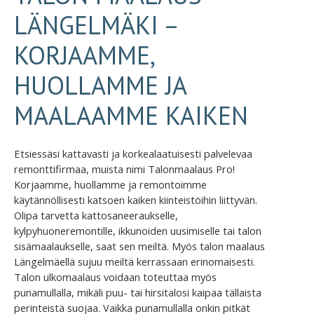
LÄNGELMÄKI –
KORJAAMME,
HUOLLAMME JA
MAALAAMME KAIKEN
Etsiessäsi kattavasti ja korkealaatuisesti palvelevaa
remonttifirmaa, muista nimi Talonmaalaus Pro!
Korjaamme, huollamme ja remontoimme
käytännöllisesti katsoen kaiken kiinteistöihin liittyvän.
Olipa tarvetta kattosaneeraukselle,
kylpyhuoneremontille, ikkunoiden uusimiselle tai talon
sisämaalaukselle, saat sen meiltä. Myös talon maalaus
Längelmäellä sujuu meiltä kerrassaan erinomaisesti.
Talon ulkomaalaus voidaan toteuttaa myös
punamullalla, mikäli puu- tai hirsitalosi kaipaa tällaista
perinteistä suojaa. Vaikka punamullalla onkin pitkät