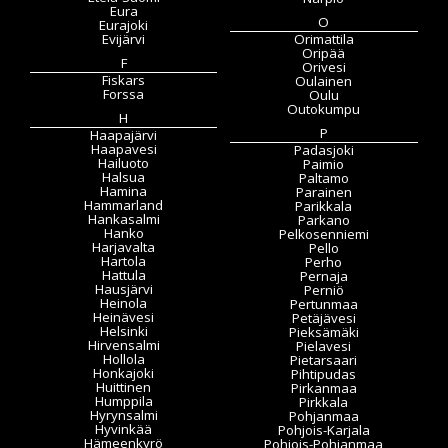
Eura
O
Eurajoki
Evijärvi
Orimattila
Oripää
F
Orivesi
Fiskars
Oulainen
Forssa
Oulu
Outokumpu
H
P
Haapajärvi
Haapavesi
Padasjoki
Hailuoto
Paimio
Halsua
Paltamo
Hamina
Parainen
Hammarland
Parikkala
Hankasalmi
Parkano
Hanko
Pelkosenniemi
Harjavalta
Pello
Hartola
Perho
Hattula
Pernaja
Hausjärvi
Perniö
Heinola
Pertunmaa
Heinävesi
Petäjävesi
Helsinki
Pieksämäki
Hirvensalmi
Pielavesi
Hollola
Pietarsaari
Honkajoki
Pihtipudas
Huittinen
Pirkanmaa
Humppila
Pirkkala
Hyrynsalmi
Pohjanmaa
Hyvinkää
Pohjois-Karjala
Hämeenkyrö
Pohjois-Pohjanmaa