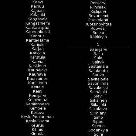
Kaavi
Reisjärvi
Kainuu
Riihimäki
Kajaani
Ristijärvi
Kalajoki
Rovaniemi
Kangasala
Ruokolahti
Kangasniemi
Ruotsinpyhtää
Kankaanpää
Ruovesi
Kannonkoski
Rusko
Kannus
Rääkkylä
Kanta-Häme
S
Karijoki
Karjaa
Saarijärvi
Karkkila
Salla
Karstula
Salo
Karvia
Saltvik
Kaskinen
Sastamala
Kauhajoki
Satakunta
Kauhava
Sauvo
Kauniainen
Savitaipale
Kaustinen
Savonlinna
Keitele
Savukoski
Kemi
Seinäjoki
Kemijärvi
Sievi
Keminmaa
Siikainen
Kemiönsaari
Siikajoki
Kempele
Siikalatva
Kerava
Siilinjärvi
Keski-Pohjanmaa
Simo
Keski-Suomi
Sipoo
Keuruu
Siuntio
Kihniö
Sodankylä
Kinnula
Soini