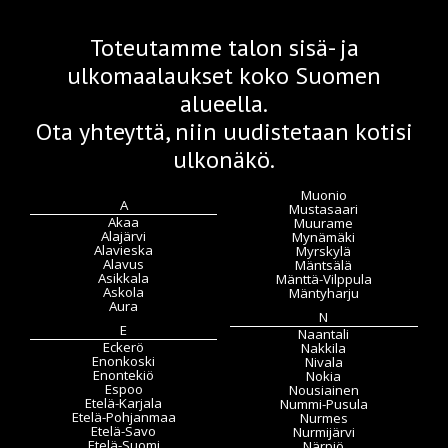
Toteutamme talon sisä- ja
ulkomaalaukset koko Suomen
alueella.
Ota yhteyttä, niin uudistetaan kotisi
ulkonäkö.
Muonio
A
Mustasaari
Akaa
Muurame
Alajärvi
Mynämäki
Alavieska
Myrskylä
Alavus
Mäntsälä
Asikkala
Mänttä-Vilppula
Askola
Mäntyharju
Aura
N
E
Naantali
Eckerö
Nakkila
Enonkoski
Nivala
Enontekiö
Nokia
Espoo
Nousiainen
Etelä-Karjala
Nummi-Pusula
Etelä-Pohjanmaa
Nurmes
Etelä-Savo
Nurmijärvi
Etelä-Suomi
Närpiö