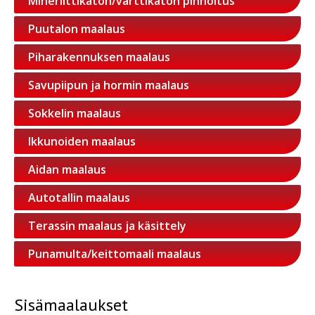
Mineriittikaton/varttikaton pinnoitus
Puutalon maalaus
Piharakennuksen maalaus
Savupiipun ja hormin maalaus
Sokkelin maalaus
Ikkunoiden maalaus
Aidan maalaus
Autotallin maalaus
Terassin maalaus ja käsittely
Punamulta/keittomaali maalaus
Sisämaalaukset