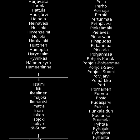
Harjavalta
Pello
Hartola
Perho
Hattula
Pernaja
Hausjärvi
Perniö
Heinola
Pertunmaa
Heinävesi
Petäjävesi
Helsinki
Pieksämäki
Hirvensalmi
Pielavesi
Hollola
Pietarsaari
Honkajoki
Pihtipudas
Huittinen
Pirkanmaa
Humppila
Pirkkala
Hyrynsalmi
Pohjanmaa
Hyvinkää
Pohjois-Karjala
Hämeenkyrö
Pohjois-Pohjanmaa
Hämeenlinna
Pohjois-Savo
Pohjois-Suomi
I
Polvijärvi
Ii
Pomarkku
Iisalmi
Pori
Iitti
Pornainen
Ikaalinen
Porvoo
Ilmajoki
Posio
Ilomantsi
Pudasjärvi
Imatra
Pukkila
Inari
Punkalaidun
Inkoo
Puolanka
Isojoki
Puumala
Isokyrö
Pyhtää
Itä-Suomi
Pyhäjoki
Pyhäjärvi
J
Pyhäntä