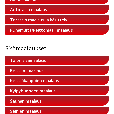
Autotallin maalaus
Terassin maalaus ja käsittely
Punamulta/keittomaali maalaus
Sisämaalaukset
Talon sisämaalaus
Keittiön maalaus
Keittiökaappien maalaus
Kylpyhuoneen maalaus
Saunan maalaus
Seinien maalaus