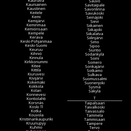
Kauhava
Sauvo
Kauniainen
Savitaipale
Kaustinen
Savonlinna
Keitele
Savukoski
Kemi
Seinäjoki
Kemijärvi
Sievi
Keminmaa
Siikainen
Kemiönsaari
Siikajoki
Kempele
Siikalatva
Kerava
Siilinjärvi
Keski-Pohjanmaa
Simo
Keski-Suomi
Sipoo
Keuruu
Siuntio
Kihniö
Sodankylä
Kinnula
Soini
Kirkkonummi
Somero
Kitee
Sonkajärvi
Kittilä
Sotkamo
Kiuruvesi
Sulkava
Kivijärvi
Suomussalmi
Kokemäki
Suonenjoki
Kokkola
Sysmä
Kolari
Säkylä
Konnevesi
T
Kontiolahti
Korsnäs
Taipalsaari
Koski Tl
Taivalkoski
Kotka
Taivassalo
Kouvola
Tammela
Kristiinankaupunki
Tammisaari
Kruunupyy
Tampere
Kuhmo
Tervo