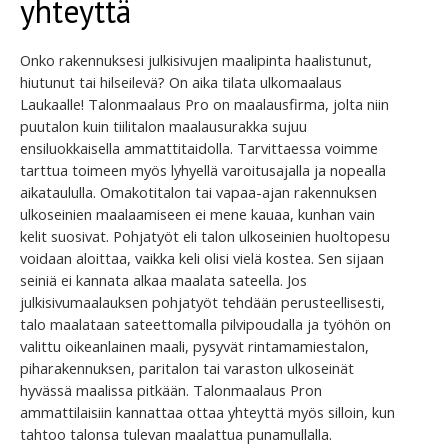
yhteyttä
Onko rakennuksesi julkisivujen maalipinta haalistunut,
hiutunut tai hilseilevä? On aika tilata ulkomaalaus
Laukaalle! Talonmaalaus Pro on maalausfirma, jolta niin
puutalon kuin tiilitalon maalausurakka sujuu
ensiluokkaisella ammattitaidolla. Tarvittaessa voimme
tarttua toimeen myös lyhyellä varoitusajalla ja nopealla
aikataululla. Omakotitalon tai vapaa-ajan rakennuksen
ulkoseinien maalaamiseen ei mene kauaa, kunhan vain
kelit suosivat. Pohjatyöt eli talon ulkoseinien huoltopesu
voidaan aloittaa, vaikka keli olisi vielä kostea. Sen sijaan
seiniä ei kannata alkaa maalata sateella. Jos
julkisivumaalauksen pohjatyöt tehdään perusteellisesti,
talo maalataan sateettomalla pilvipoudalla ja työhön on
valittu oikeanlainen maali, pysyvät rintamamiestalon,
piharakennuksen, paritalon tai varaston ulkoseinät
hyvässä maalissa pitkään. Talonmaalaus Pron
ammattilaisiin kannattaa ottaa yhteyttä myös silloin, kun
tahtoo talonsa tulevan maalattua punamullalla.