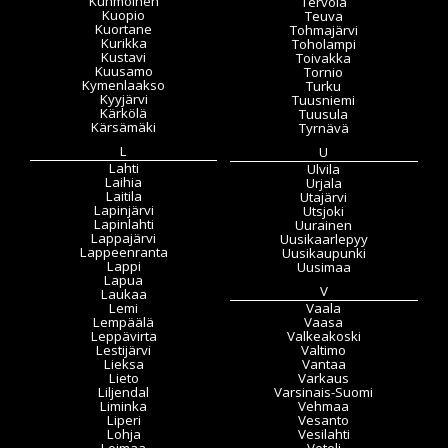
Kuhmoinen
Tervola
Kuopio
Teuva
Kuortane
Tohmajärvi
Kurikka
Toholampi
Kustavi
Toivakka
Kuusamo
Tornio
Kymenlaakso
Turku
Kyyjärvi
Tuusniemi
Kärkölä
Tuusula
Kärsämäki
Tyrnävä
L
U
Lahti
Ulvila
Laihia
Urjala
Laitila
Utajärvi
Lapinjärvi
Utsjoki
Lapinlahti
Uurainen
Lappajärvi
Uusikaarlepyy
Lappeenranta
Uusikaupunki
Lappi
Uusimaa
Lapua
V
Laukaa
Lemi
Vaala
Lempäälä
Vaasa
Leppävirta
Valkeakoski
Lestijärvi
Valtimo
Lieksa
Vantaa
Lieto
Varkaus
Liljendal
Varsinais-Suomi
Liminka
Vehmaa
Liperi
Vesanto
Lohja
Vesilahti
Loimaa
Veteli