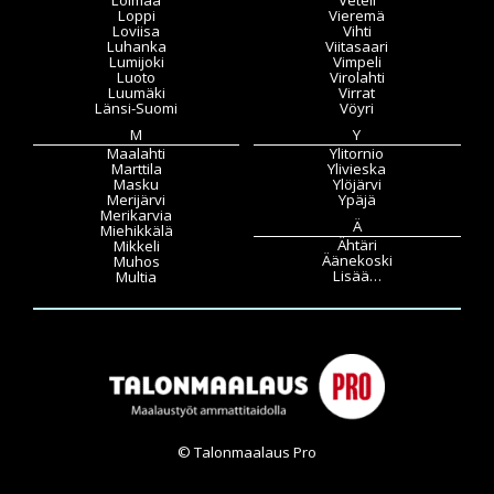
Loppi
Vieremä
Loviisa
Vihti
Luhanka
Viitasaari
Lumijoki
Vimpeli
Luoto
Virolahti
Luumäki
Virrat
Länsi-Suomi
Vöyri
M
Y
Maalahti
Ylitornio
Marttila
Ylivieska
Masku
Ylöjärvi
Merijärvi
Ypäjä
Merikarvia
Ä
Miehikkälä
Ähtäri
Mikkeli
Äänekoski
Muhos
Lisää…
Multia
© Talonmaalaus Pro