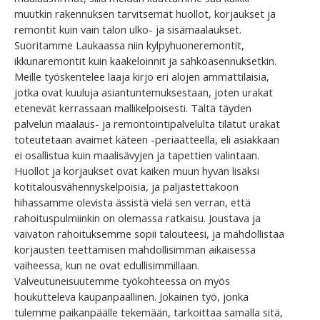
muutkin rakennuksen tarvitsemat huollot, korjaukset ja
remontit kuin vain talon ulko- ja sisämaalaukset.
Suoritamme Laukaassa niin kylpyhuoneremontit,
ikkunaremontit kuin kaakeloinnit ja sähköasennuksetkin.
Meille työskentelee laaja kirjo eri alojen ammattilaisia,
jotka ovat kuuluja asiantuntemuksestaan, joten urakat
etenevät kerrassaan mallikelpoisesti. Tältä täyden
palvelun maalaus- ja remontointipalvelulta tilatut urakat
toteutetaan avaimet käteen -periaatteella, eli asiakkaan
ei osallistua kuin maalisävyjen ja tapettien valintaan.
Huollot ja korjaukset ovat kaiken muun hyvän lisäksi
kotitalousvähennyskelpoisia, ja paljastettakoon
hihassamme olevista ässistä vielä sen verran, että
rahoituspulmiinkin on olemassa ratkaisu. Joustava ja
vaivaton rahoituksemme sopii talouteesi, ja mahdollistaa
korjausten teettämisen mahdollisimman aikaisessa
vaiheessa, kun ne ovat edullisimmillaan.
Valveutuneisuutemme työkohteessa on myös
houkutteleva kaupanpäällinen. Jokainen työ, jonka
tulemme paikanpäälle tekemään, tarkoittaa samalla sitä,