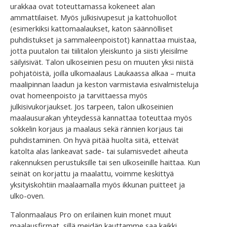
urakkaa ovat toteuttamassa kokeneet alan
ammattilaiset. Myös julkisivupesut ja kattohuollot
(esimerkiksi kattomaalaukset, katon säännölliset
puhdistukset ja sammaleenpoistot) kannattaa muistaa,
jotta puutalon tai tiilitalon yleiskunto ja siisti yleisilme
säilyisivät. Talon ulkoseinien pesu on muuten yksi niistä
pohjatöistä, joilla ulkomaalaus Laukaassa alkaa – muita
maalipinnan laadun ja keston varmistavia esivalmisteluja
ovat homeenpoisto ja tarvittaessa myös
julkisivukorjaukset. Jos tarpeen, talon ulkoseinien
maalausurakan yhteydessä kannattaa toteuttaa myös
sokkelin korjaus ja maalaus sekä rännien korjaus tai
puhdistaminen. On hyvä pitää huolta siitä, etteivät
katolta alas lankeavat sade- tai sulamisvedet aiheuta
rakennuksen perustuksille tai sen ulkoseinille haittaa. Kun
seinät on korjattu ja maalattu, voimme keskittyä
yksityiskohtiin maalaamalla myös ikkunan puitteet ja
ulko-oven.
Talonmaalaus Pro on erilainen kuin monet muut
maalausfirmat, sillä meidän kauttamme saa kaikki