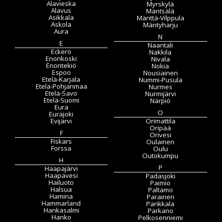
Alavieska
Myrskylä
Alavus
Mäntsälä
Asikkala
Mänttä-Vilppula
Askola
Mäntyharju
Aura
N
E
Naantali
Eckerö
Nakkila
Enonkoski
Nivala
Enontekiö
Nokia
Espoo
Nousiainen
Etelä-Karjala
Nummi-Pusula
Etelä-Pohjanmaa
Nurmes
Etelä-Savo
Nurmijärvi
Etelä-Suomi
Närpiö
Eura
O
Eurajoki
Evijärvi
Orimattila
Oripää
F
Orivesi
Fiskars
Oulainen
Forssa
Oulu
Outokumpu
H
P
Haapajärvi
Haapavesi
Padasjoki
Hailuoto
Paimio
Halsua
Paltamo
Hamina
Parainen
Hammarland
Parikkala
Hankasalmi
Parkano
Hanko
Pelkosenniemi