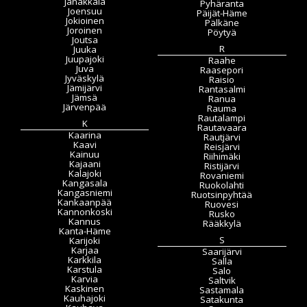
Janakkala
Pyhäranta
Joensuu
Päijät-Häme
Jokioinen
Pälkäne
Joroinen
Pöytyä
Joutsa
R
Juuka
Juupajoki
Raahe
Juva
Raasepori
Jyväskylä
Raisio
Jämijärvi
Rantasalmi
Jämsä
Ranua
Järvenpää
Rauma
Rautalampi
K
Rautavaara
Kaarina
Rautjärvi
Kaavi
Reisjärvi
Kainuu
Riihimäki
Kajaani
Ristijärvi
Kalajoki
Rovaniemi
Kangasala
Ruokolahti
Kangasniemi
Ruotsinpyhtää
Kankaanpää
Ruovesi
Kannonkoski
Rusko
Kannus
Rääkkylä
Kanta-Häme
S
Karijoki
Karjaa
Saarijärvi
Karkkila
Salla
Karstula
Salo
Karvia
Saltvik
Kaskinen
Sastamala
Kauhajoki
Satakunta