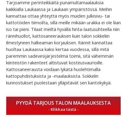
Tarjoamme perinteikkäitä punamultamaalauksia
kaikkialla Laukaassa ja Laukaan ympäristössä. Meihin
kannattaa ottaa yhteyttä myös muiden julkisivu- tai
kattotöiden tiimoilta, sillä meille mikään urakka ei ole liian
iso tai pieni. Tilaat meiltä hyvällä hinta-laatusuhteella niin
rännihuollot, kattosaneerauksen kuin talon sokkeliin
ilmestyneen halkeaman korjauksen. Rännit kannattaa
huoltaa Laukaassa kaksi kertaa vuodessa, sillä mitä
paremmin sadevesijärjestelmä toimii, sitä vähemmän
kiinteistön rakenteet altistuvat kosteusvaurioille.
Kattosaneerausta voidaan lykätä huolehtimalla
kattopuhdistuksista ja -maalauksista. Sokkelin
kunnostukset puolestaan ylläpitävät sen kantokykyä.
PYYDÄ TARJOUS TALON MAALAUKSESTA