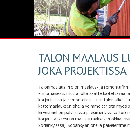
TALON MAALAUS L
JOKA PROJEKTISSA
Talonmaalaus Pro on maalaus- ja remonttifirma,
erinomaisesti, mutta jolta saatte luotettavaa ja
korjauksissa ja remonteissa – niin talon ulko- k
kattomaalauksen ohella voimme tarjota myös säh
kirvesmiehen palveluksia ja esimerkiksi kattore
korjauttaaksesi tai maalauttaaksesi mökkiä, rivi
Sodankylässä). Sodankylän ohella palvelemme myö