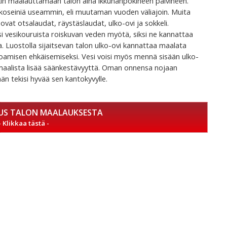
kin maalauttamaan talon aina ikkunanpokineen päivineen.
koseiniä useammin, eli muutaman vuoden väliajoin. Muita
 ovat otsalaudat, räystäslaudat, ulko-ovi ja sokkeli.
i vesikouruista roiskuvan veden myötä, siksi ne kannattaa
la. Luostolla sijaitsevan talon ulko-ovi kannattaa maalata
rpoamisen ehkäisemiseksi. Vesi voisi myös mennä sisään ulko-
a maalista lisää säänkestävyyttä. Oman onnensa nojaan
kään tekisi hyvää sen kantokyvylle.
US TALON MAALAUKSESTA