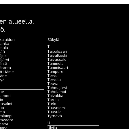
n alueella.
ö.
kalaidun
Säkylä
lanka
T
mala
Taipalsaari
tää
Taivalkoski
joki
Taivassalo
järvi
Tammela
äntä
Tammisaari
äranta
Tampere
jät-Häme
Tervo
käne
Tervola
tyä
Teuva
Tohmajärvi
he
Toholampi
sepori
Toivakka
io
Tornio
tasalmi
Turku
ua
Tuusniemi
ma
Tuusula
talampi
Tyrnävä
tavaara
U
järvi
Ulvila
järvi