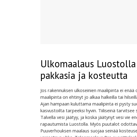
Ulkomaalaus Luostolla
pakkasia ja kosteutta
Jos rakennuksen ulkoseinien maalipinta ei enää o
maalipinta on ehtinyt jo alkaa halkeilla tai hilseil
Ajan hampaan kuluttama maalipinta ei pysty suoja
kasvustoilta tarpeeksi hyvin. Tiiliseinä tarvitsee
Talvella vesi jäätyy, ja koska jäätynyt vesi vie e
rapautumista Luostolla. Myös puutalot odotta
Puuverhouksen maalaus suojaa seinää kosteuselä