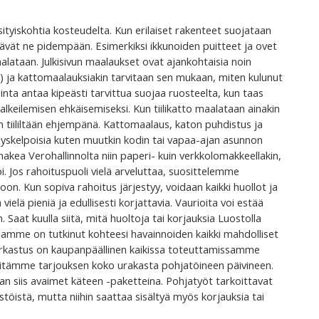
ksityiskohtia kosteudelta. Kun erilaiset rakenteet suojataan
stävät ne pidempään. Esimerkiksi ikkunoiden puitteet ja ovet
alataan. Julkisivun maalaukset ovat ajankohtaisia noin
sa) ja kattomaalauksiakin tarvitaan sen mukaan, miten kulunut
inta antaa kipeästi tarvittua suojaa ruosteelta, kun taas
keilemisen ehkäisemiseksi. Kun tiilikatto maalataan ainakin
len tiililtään ehjempänä. Kattomaalaus, katon puhdistus ja
yskelpoisia kuten muutkin kodin tai vapaa-ajan asunnon
hakea Verohallinnolta niin paperi- kuin verkkolomakkeellakin,
 Jos rahoituspuoli vielä arveluttaa, suosittelemme
 Kun sopiva rahoitus järjestyy, voidaan kaikki huollot ja
vielä pieniä ja edullisesti korjattavia. Vaurioita voi estää
Saat kuulla siitä, mitä huoltoja tai korjauksia Luostolla
tijamme on tutkinut kohteesi havainnoiden kaikki mahdolliset
arkastus on kaupanpäällinen kaikissa toteuttamissamme
, esitämme tarjouksen koko urakasta pohjatöineen päivineen.
n siis avaimet käteen -paketteina. Pohjatyöt tarkoittavat
töistä, mutta niihin saattaa sisältyä myös korjauksia tai