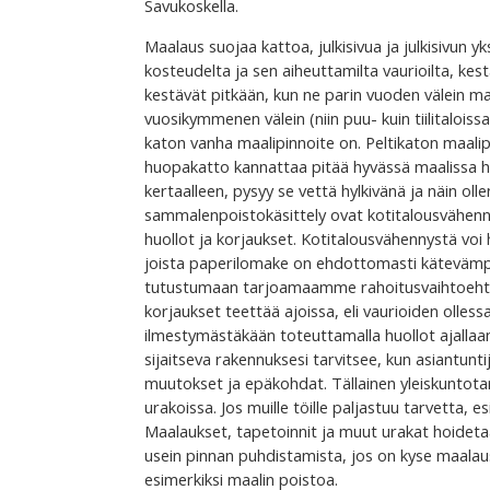
Savukoskella.
Maalaus suojaa kattoa, julkisivua ja julkisivun y
kosteudelta ja sen aiheuttamilta vaurioilta, ke
kestävät pitkään, kun ne parin vuoden välein ma
vuosikymmenen välein (niin puu- kuin tiilitalois
katon vanha maalipinnoite on. Peltikaton maalip
huopakatto kannattaa pitää hyvässä maalissa hal
kertaalleen, pysyy se vettä hylkivänä ja näin ol
sammalenpoistokäsittely ovat kotitalousvähenn
huollot ja korjaukset. Kotitalousvähennystä voi 
joista paperilomake on ehdottomasti kätevämpi.
tutustumaan tarjoamaamme rahoitusvaihtoehtoon.
korjaukset teettää ajoissa, eli vaurioiden ollessa 
ilmestymästäkään toteuttamalla huollot ajallaan. 
sijaitseva rakennuksesi tarvitsee, kun asiantun
muutokset ja epäkohdat. Tällainen yleiskuntot
urakoissa. Jos muille töille paljastuu tarvetta
Maalaukset, tapetoinnit ja muut urakat hoidetaa
usein pinnan puhdistamista, jos on kyse maalaus
esimerkiksi maalin poistoa.