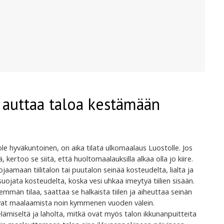
 auttaa taloa kestämään
le hyväkuntoinen, on aika tilata ulkomaalaus Luostolle. Jos
lä, kertoo se siitä, että huoltomaalauksilla alkaa olla jo kiire.
amaan tiilitalon tai puutalon seinää kosteudelta, lialta ja
 suojata kosteudelta, koska vesi uhkaa imeytyä tiilien sisään.
nemmän tilaa, saattaa se halkaista tiilen ja aiheuttaa seinän
vat maalaamista noin kymmenen vuoden välein.
miseltä ja laholta, mitkä ovat myös talon ikkunanpuitteita