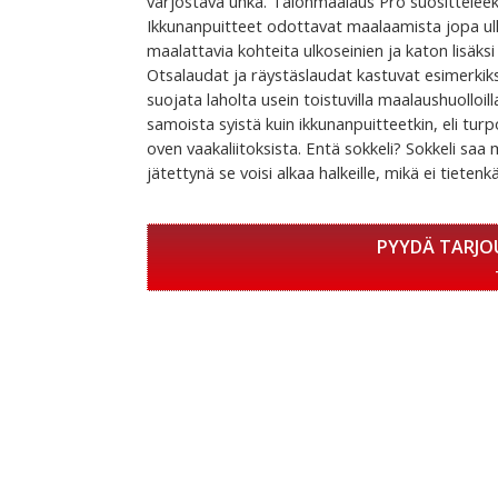
varjostava uhka. Talonmaalaus Pro suosittelee
Ikkunanpuitteet odottavat maalaamista jopa ul
maalattavia kohteita ulkoseinien ja katon lisäksi
Otsalaudat ja räystäslaudat kastuvat esimerkiks
suojata laholta usein toistuvilla maalaushuolloil
samoista syistä kuin ikkunanpuitteetkin, eli tu
oven vaakaliitoksista. Entä sokkeli? Sokkeli sa
jätettynä se voisi alkaa halkeille, mikä ei tieten
PYYDÄ TARJO