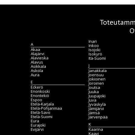
Toteutamme
O
Inari
A
Inkoo
Akaa
Isojoki
Alajärvi
Isokyrö
Alavieska
Itä-Suomi
Alavus
J
Asikkala
Askola
Janakkala
Aura
Joensuu
Jokioinen
E
Joroinen
Eckerö
Joutsa
Enonkoski
Juuka
Enontekiö
Juupajoki
Espoo
Juva
Etelä-Karjala
Jyväskylä
Etelä-Pohjanmaa
Jämijärvi
Etelä-Savo
Jämsä
Etelä-Suomi
Järvenpää
Eura
K
Eurajoki
Evijärvi
Kaarina
Kaavi