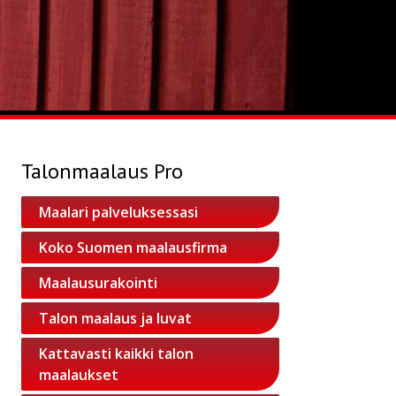
Talonmaalaus Pro
Maalari palveluksessasi
Koko Suomen maalausfirma
Maalausurakointi
Talon maalaus ja luvat
Kattavasti kaikki talon
maalaukset