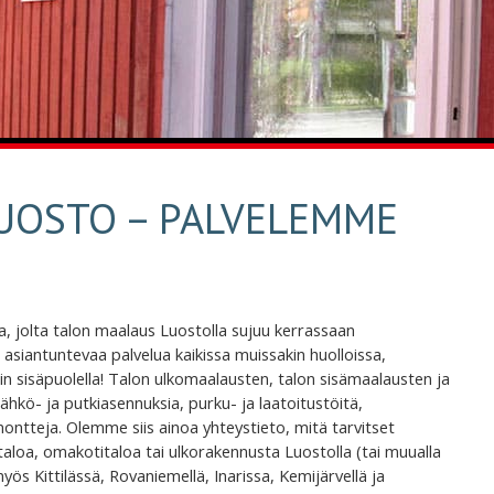
UOSTO – PALVELEMME
 jolta talon maalaus Luostolla sujuu kerrassaan
 asiantuntevaa palvelua kaikissa muissakin huolloissa,
uin sisäpuolella! Talon ulkomaalausten, talon sisämaalausten ja
kö- ja putkiasennuksia, purku- ja laatoitustöitä,
montteja. Olemme siis ainoa yhteystieto, mitä tarvitset
taloa, omakotitaloa tai ulkorakennusta Luostolla (tai muualla
s Kittilässä, Rovaniemellä, Inarissa, Kemijärvellä ja