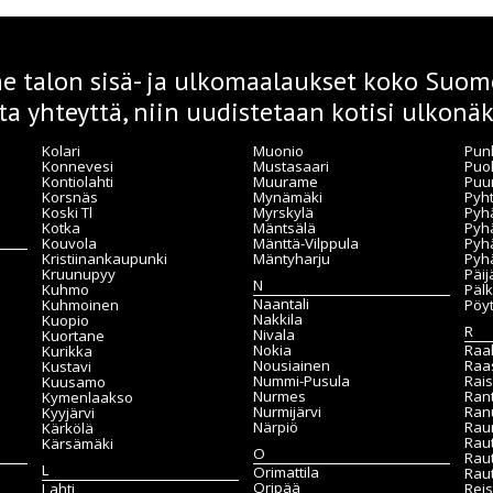
 talon sisä- ja ulkomaalaukset koko Suome
ta yhteyttä, niin uudistetaan kotisi ulkonäk
Kolari
Muonio
Pun
Konnevesi
Mustasaari
Puo
Kontiolahti
Muurame
Puu
Korsnäs
Mynämäki
Pyh
Koski Tl
Myrskylä
Pyhä
Kotka
Mäntsälä
Pyhä
Kouvola
Mänttä-Vilppula
Pyh
Kristiinankaupunki
Mäntyharju
Pyh
Kruunupyy
Päi
N
Kuhmo
Päl
Naantali
Kuhmoinen
Pöy
Nakkila
Kuopio
R
Nivala
Kuortane
Nokia
Raa
Kurikka
Nousiainen
Raa
Kustavi
Nummi-Pusula
Rais
Kuusamo
Nurmes
Ran
Kymenlaakso
Nurmijärvi
Ran
Kyyjärvi
Närpiö
Rau
Kärkölä
Rau
Kärsämäki
O
Rau
L
Orimattila
Raut
Oripää
Lahti
Reis