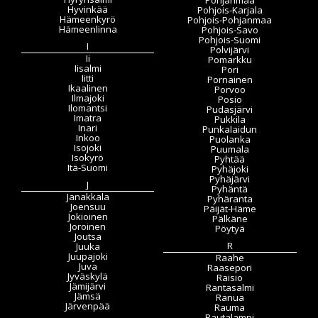
Hyvinkää
Pohjois-Karjala
Hämeenkyrö
Pohjois-Pohjanmaa
Hämeenlinna
Pohjois-Savo
Pohjois-Suomi
I
Polvijärvi
Ii
Pomarkku
Iisalmi
Pori
Iitti
Pornainen
Ikaalinen
Porvoo
Ilmajoki
Posio
Ilomantsi
Pudasjärvi
Imatra
Pukkila
Inari
Punkalaidun
Inkoo
Puolanka
Isojoki
Puumala
Isokyrö
Pyhtää
Itä-Suomi
Pyhäjoki
Pyhäjärvi
J
Pyhäntä
Janakkala
Pyhäranta
Joensuu
Päijät-Häme
Jokioinen
Pälkäne
Joroinen
Pöytyä
Joutsa
R
Juuka
Juupajoki
Raahe
Juva
Raasepori
Jyväskylä
Raisio
Jämijärvi
Rantasalmi
Jämsä
Ranua
Järvenpää
Rauma
Rautalampi