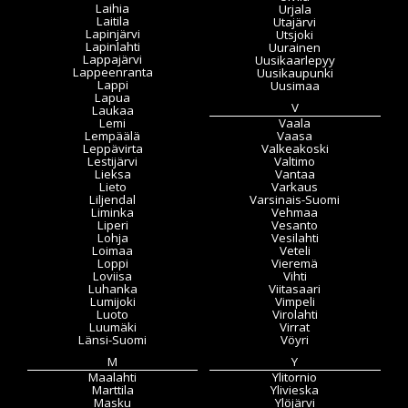
Laihia
Urjala
Laitila
Utajärvi
Lapinjärvi
Utsjoki
Lapinlahti
Uurainen
Lappajärvi
Uusikaarlepyy
Lappeenranta
Uusikaupunki
Lappi
Uusimaa
Lapua
V
Laukaa
Lemi
Vaala
Lempäälä
Vaasa
Leppävirta
Valkeakoski
Lestijärvi
Valtimo
Lieksa
Vantaa
Lieto
Varkaus
Liljendal
Varsinais-Suomi
Liminka
Vehmaa
Liperi
Vesanto
Lohja
Vesilahti
Loimaa
Veteli
Loppi
Vieremä
Loviisa
Vihti
Luhanka
Viitasaari
Lumijoki
Vimpeli
Luoto
Virolahti
Luumäki
Virrat
Länsi-Suomi
Vöyri
M
Y
Maalahti
Ylitornio
Marttila
Ylivieska
Masku
Ylöjärvi