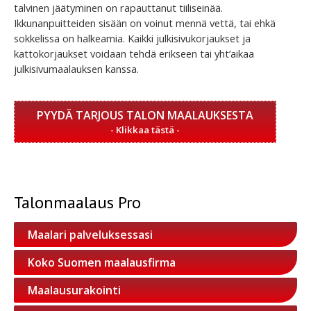
talvinen jäätyminen on rapauttanut tiiliseinää.
Ikkunanpuitteiden sisään on voinut mennä vettä, tai ehkä
sokkelissa on halkeamia. Kaikki julkisivukorjaukset ja
kattokorjaukset voidaan tehdä erikseen tai yht’aikaa
julkisivumaalauksen kanssa.
PYYDÄ TARJOUS TALON MAALAUKSESTA
Talonmaalaus Pro
Maalari palveluksessasi
Koko Suomen maalausfirma
Maalausurakointi