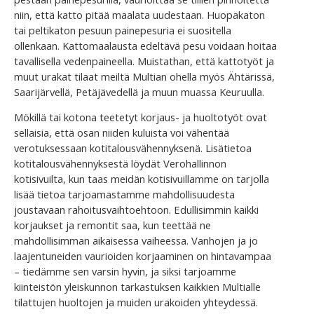
niin, että katto pitää maalata uudestaan. Huopakaton
tai peltikaton pesuun painepesuria ei suositella
ollenkaan. Kattomaalausta edeltävä pesu voidaan hoitaa
tavallisella vedenpaineella. Muistathan, että kattotyöt ja
muut urakat tilaat meiltä Multian ohella myös Ähtärissä,
Saarijärvellä, Petäjävedellä ja muun muassa Keuruulla.
Mökillä tai kotona teetetyt korjaus- ja huoltotyöt ovat
sellaisia, että osan niiden kuluista voi vähentää
verotuksessaan kotitalousvähennyksenä. Lisätietoa
kotitalousvähennyksestä löydät Verohallinnon
kotisivuilta, kun taas meidän kotisivuillamme on tarjolla
lisää tietoa tarjoamastamme mahdollisuudesta
joustavaan rahoitusvaihtoehtoon. Edullisimmin kaikki
korjaukset ja remontit saa, kun teettää ne
mahdollisimman aikaisessa vaiheessa. Vanhojen ja jo
laajentuneiden vaurioiden korjaaminen on hintavampaa
– tiedämme sen varsin hyvin, ja siksi tarjoamme
kiinteistön yleiskunnon tarkastuksen kaikkien Multialle
tilattujen huoltojen ja muiden urakoiden yhteydessä.