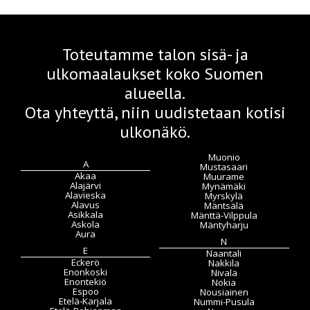
Toteutamme talon sisä- ja
ulkomaalaukset koko Suomen
alueella.
Ota yhteyttä, niin uudistetaan kotisi
ulkonäkö.
Muonio
A
Mustasaari
Akaa
Muurame
Alajärvi
Mynämäki
Alavieska
Myrskylä
Alavus
Mäntsälä
Asikkala
Mänttä-Vilppula
Askola
Mäntyharju
Aura
N
E
Naantali
Eckerö
Nakkila
Enonkoski
Nivala
Enontekiö
Nokia
Espoo
Nousiainen
Etelä-Karjala
Nummi-Pusula