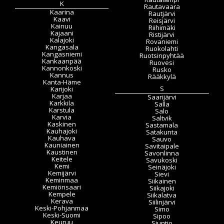
K
Rautavaara
Kaarina
Rautjärvi
Kaavi
Reisjärvi
Kainuu
Riihimäki
Kajaani
Ristijärvi
Kalajoki
Rovaniemi
Kangasala
Ruokolahti
Kangasniemi
Ruotsinpyhtää
Kankaanpää
Ruovesi
Kannonkoski
Rusko
Kannus
Rääkkylä
Kanta-Häme
S
Karijoki
Karjaa
Saarijärvi
Karkkila
Salla
Karstula
Salo
Karvia
Saltvik
Kaskinen
Sastamala
Kauhajoki
Satakunta
Kauhava
Sauvo
Kauniainen
Savitaipale
Kaustinen
Savonlinna
Keitele
Savukoski
Kemi
Seinäjoki
Kemijärvi
Sievi
Keminmaa
Siikainen
Kemiönsaari
Siikajoki
Kempele
Siikalatva
Kerava
Siilinjärvi
Keski-Pohjanmaa
Simo
Keski-Suomi
Sipoo
Keuruu
Siuntio