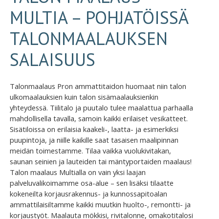
MULTIA – POHJATÖISSÄ
TALONMAALAUKSEN
SALAISUUS
Talonmaalaus Pron ammattitaidon huomaat niin talon
ulkomaalauksien kuin talon sisämaalauksienkin
yhteydessä. Tiilitalo ja puutalo tulee maalattua parhaalla
mahdollisella tavalla, samoin kaikki erilaiset vesikatteet.
Sisätiloissa on erilaisia kaakeli-, laatta- ja esimerkiksi
puupintoja, ja niille kaikille saat tasaisen maalipinnan
meidän toimestamme. Tilaa vaikka vuolukivitakan,
saunan seinien ja lauteiden tai mäntyportaiden maalaus!
Talon maalaus Multialla on vain yksi laajan
palveluvalikoimamme osa-alue – sen lisäksi tilaatte
kokeneilta korjausrakennus- ja kunnossapitoalan
ammattilaisiltamme kaikki muutkin huolto-, remontti- ja
korjaustyöt. Maalauta mökkisi, rivitalonne, omakotitalosi