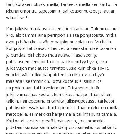
tai ulkorakennuksesi meillä, tai teetä meillä sen katto- ja
ikkunaremontit, tapetoinnit, sähköasennukset ja lattian
vahaukset!
Kun julkisivumaalausta tulee suorittamaan Talonmaalaus
Pro, aloitamme aina perinpohjaisista pohjatöistä, mitkä
ovat pitkään kestävän maalipinnan salaisuus Multialla.
Pohjatyöt tähtäävät siihen, että seinästä tulee tasainen
ja puhdas, eli helppo maalattava. Tasaiseen ja
puhtaaseen seinäpintaan maali kiinnittyy hyvin, eikä
julkisivujen maalausta tarvitse uusia kuin ehkä 10–15
vuoden välein. Ikkunanpuitteet ja ulko-ovi on hyvä
maalata useamminkin, jotta kosteus ei saisi niitä
turpoilemaan tai halkeilemaan. Erityisen pitkään
julkisivumaalaus kestää, kun ulkoseinät pestään silloin
tällöin. Painepesuria ei tarvita julkisivupesussa tai katon
puhdistuksessakaan. Katto puhdistetaan mieluiten muilla
metodeilla, esimerkiksi harjaamalla tai ilmapuhaltamalla.
Kattoa ei tarvitse pestä kovin usein, jos sammalet
pidetään kurissa sammaleidenpoistoaineilla. Jos tiilikatto
pestään painepesurilla, vaurioittaa se tiilien pinnoitetta