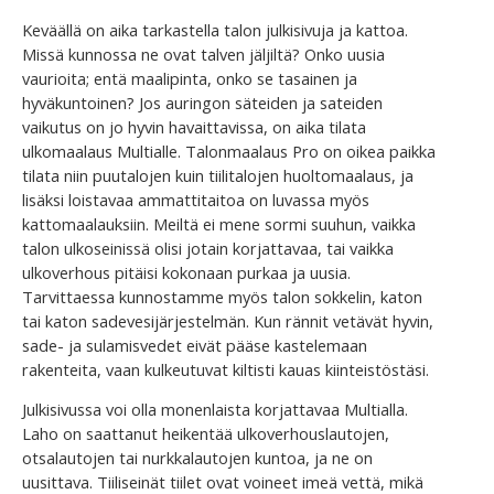
Keväällä on aika tarkastella talon julkisivuja ja kattoa.
Missä kunnossa ne ovat talven jäljiltä? Onko uusia
vaurioita; entä maalipinta, onko se tasainen ja
hyväkuntoinen? Jos auringon säteiden ja sateiden
vaikutus on jo hyvin havaittavissa, on aika tilata
ulkomaalaus Multialle. Talonmaalaus Pro on oikea paikka
tilata niin puutalojen kuin tiilitalojen huoltomaalaus, ja
lisäksi loistavaa ammattitaitoa on luvassa myös
kattomaalauksiin. Meiltä ei mene sormi suuhun, vaikka
talon ulkoseinissä olisi jotain korjattavaa, tai vaikka
ulkoverhous pitäisi kokonaan purkaa ja uusia.
Tarvittaessa kunnostamme myös talon sokkelin, katon
tai katon sadevesijärjestelmän. Kun rännit vetävät hyvin,
sade- ja sulamisvedet eivät pääse kastelemaan
rakenteita, vaan kulkeutuvat kiltisti kauas kiinteistöstäsi.
Julkisivussa voi olla monenlaista korjattavaa Multialla.
Laho on saattanut heikentää ulkoverhouslautojen,
otsalautojen tai nurkkalautojen kuntoa, ja ne on
uusittava. Tiiliseinät tiilet ovat voineet imeä vettä, mikä