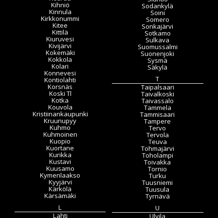
Kihniö
Sodankylä
Kinnula
Soini
Kirkkonummi
Somero
Kitee
Sonkajärvi
Kittilä
Sotkamo
Kiuruvesi
Sulkava
Kivijärvi
Suomussalmi
Kokemäki
Suonenjoki
Kokkola
Sysmä
Kolari
Säkylä
Konnevesi
T
Kontiolahti
Korsnäs
Taipalsaari
Koski Tl
Taivalkoski
Kotka
Taivassalo
Kouvola
Tammela
Kristiinankaupunki
Tammisaari
Kruunupyy
Tampere
Kuhmo
Tervo
Kuhmoinen
Tervola
Kuopio
Teuva
Kuortane
Tohmajärvi
Kurikka
Toholampi
Kustavi
Toivakka
Kuusamo
Tornio
Kymenlaakso
Turku
Kyyjärvi
Tuusniemi
Kärkölä
Tuusula
Kärsämäki
Tyrnävä
L
U
Lahti
Ulvila