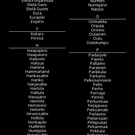
Etelä-Pohjanmaa
Nurmes
Etelä-Savo
Nurmijärvi
Etelä-Suomi
Närpiö
Eura
O
Eurajoki
Evijärvi
Orimattila
Oripää
F
Orivesi
Fiskars
Oulainen
Forssa
Oulu
Outokumpu
H
P
Haapajärvi
Haapavesi
Padasjoki
Hailuoto
Paimio
Halsua
Paltamo
Hamina
Parainen
Hammarland
Parikkala
Hankasalmi
Parkano
Hanko
Pelkosenniemi
Harjavalta
Pello
Hartola
Perho
Hattula
Pernaja
Hausjärvi
Perniö
Heinola
Pertunmaa
Heinävesi
Petäjävesi
Helsinki
Pieksämäki
Hirvensalmi
Pielavesi
Hollola
Pietarsaari
Honkajoki
Pihtipudas
Huittinen
Pirkanmaa
Humppila
Pirkkala
Hyrynsalmi
Pohjanmaa