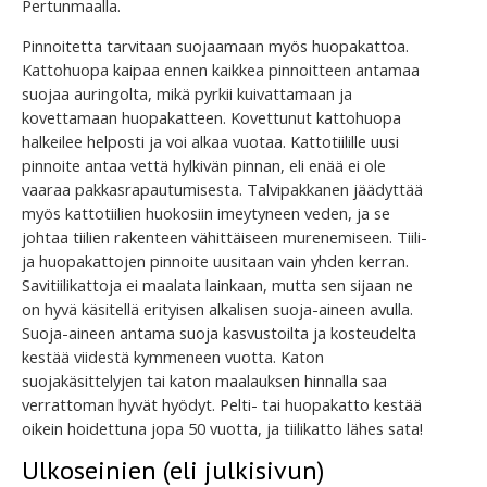
Pertunmaalla.
Pinnoitetta tarvitaan suojaamaan myös huopakattoa.
Kattohuopa kaipaa ennen kaikkea pinnoitteen antamaa
suojaa auringolta, mikä pyrkii kuivattamaan ja
kovettamaan huopakatteen. Kovettunut kattohuopa
halkeilee helposti ja voi alkaa vuotaa. Kattotiilille uusi
pinnoite antaa vettä hylkivän pinnan, eli enää ei ole
vaaraa pakkasrapautumisesta. Talvipakkanen jäädyttää
myös kattotiilien huokosiin imeytyneen veden, ja se
johtaa tiilien rakenteen vähittäiseen murenemiseen. Tiili-
ja huopakattojen pinnoite uusitaan vain yhden kerran.
Savitiilikattoja ei maalata lainkaan, mutta sen sijaan ne
on hyvä käsitellä erityisen alkalisen suoja-aineen avulla.
Suoja-aineen antama suoja kasvustoilta ja kosteudelta
kestää viidestä kymmeneen vuotta. Katon
suojakäsittelyjen tai katon maalauksen hinnalla saa
verrattoman hyvät hyödyt. Pelti- tai huopakatto kestää
oikein hoidettuna jopa 50 vuotta, ja tiilikatto lähes sata!
Ulkoseinien (eli julkisivun)