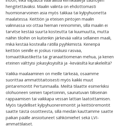
ihoon, eikä vapauta vaarallisia kemikaaleja saunojien
hengitettäväksi. Maalin valinta on ehdottomasti
huomionarvoinen asia myös takkaa tai kylpyhuonetta
maalatessa. Keittiön ja eteisen pintojen maalin
valinnassa voi ottaa hieman rennommin, sillä maalin ei
tarvitse kestää suurta kosteutta tai kuumuutta, mutta
näihin tiloihin on kuitenkin järkevää valita sellainen maali,
mikä kestää kostealla rätillä pyyhkimistä. Kenenpä
keittiön seinille ei joskus roiskuisi rasvaa,
tomaattikastiketta tai granaattiomenan mehua, ja kenen
eteinen välttyisi jokasyksyisiltä ja -keväisiltä kurakeleiltä?
Vaikka maalaaminen on meille tärkeää, osaamme
suorittaa ammattitaitoisesti myös kaikki muut
pintaremontit Pertunmaalla. Meiltä tilaatte esimerkiksi
olohuoneen seinien tapetoinnin, saunatuvan tiiliseinän
rappaamisen tai vaikkapa vessan lattian laatoittamisen.
Myös täydelliset kylpyhuoneremontit ja keittiöremontit
saatte tästä osoitteesta, sillä meidän kauttamme saatte
paikan päälle ansioituneet sähkömiehet sekä LVI-
ammattilaiset.