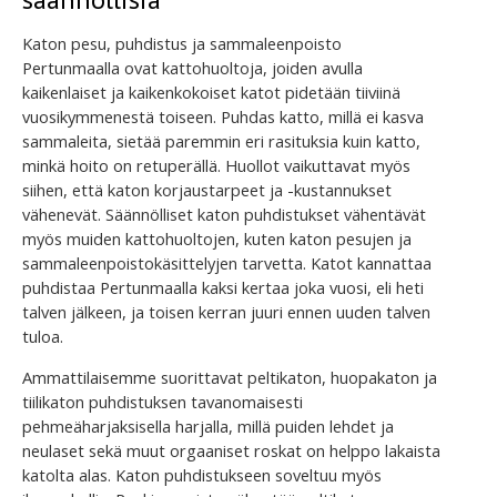
Katon pesu, puhdistus ja sammaleenpoisto
Pertunmaalla ovat kattohuoltoja, joiden avulla
kaikenlaiset ja kaikenkokoiset katot pidetään tiiviinä
vuosikymmenestä toiseen. Puhdas katto, millä ei kasva
sammaleita, sietää paremmin eri rasituksia kuin katto,
minkä hoito on retuperällä. Huollot vaikuttavat myös
siihen, että katon korjaustarpeet ja -kustannukset
vähenevät. Säännölliset katon puhdistukset vähentävät
myös muiden kattohuoltojen, kuten katon pesujen ja
sammaleenpoistokäsittelyjen tarvetta. Katot kannattaa
puhdistaa Pertunmaalla kaksi kertaa joka vuosi, eli heti
talven jälkeen, ja toisen kerran juuri ennen uuden talven
tuloa.
Ammattilaisemme suorittavat peltikaton, huopakaton ja
tiilikaton puhdistuksen tavanomaisesti
pehmeäharjaksisella harjalla, millä puiden lehdet ja
neulaset sekä muut orgaaniset roskat on helppo lakaista
katolta alas. Katon puhdistukseen soveltuu myös