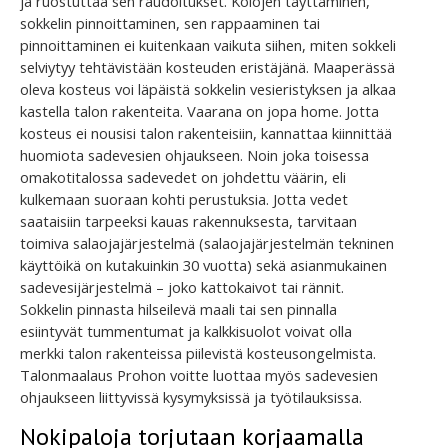
ja ruostuttaa sen raudoitukset. Kolojen täyttäminen,
sokkelin pinnoittaminen, sen rappaaminen tai
pinnoittaminen ei kuitenkaan vaikuta siihen, miten sokkeli
selviytyy tehtävistään kosteuden eristäjänä. Maaperässä
oleva kosteus voi läpäistä sokkelin vesieristyksen ja alkaa
kastella talon rakenteita. Vaarana on jopa home. Jotta
kosteus ei nousisi talon rakenteisiin, kannattaa kiinnittää
huomiota sadevesien ohjaukseen. Noin joka toisessa
omakotitalossa sadevedet on johdettu väärin, eli
kulkemaan suoraan kohti perustuksia. Jotta vedet
saataisiin tarpeeksi kauas rakennuksesta, tarvitaan
toimiva salaojajärjestelmä (salaojajärjestelmän tekninen
käyttöikä on kutakuinkin 30 vuotta) sekä asianmukainen
sadevesijärjestelmä – joko kattokaivot tai rännit.
Sokkelin pinnasta hilseilevä maali tai sen pinnalla
esiintyvät tummentumat ja kalkkisuolot voivat olla
merkki talon rakenteissa piilevistä kosteusongelmista.
Talonmaalaus Prohon voitte luottaa myös sadevesien
ohjaukseen liittyvissä kysymyksissä ja työtilauksissa.
Nokipaloja torjutaan korjaamalla