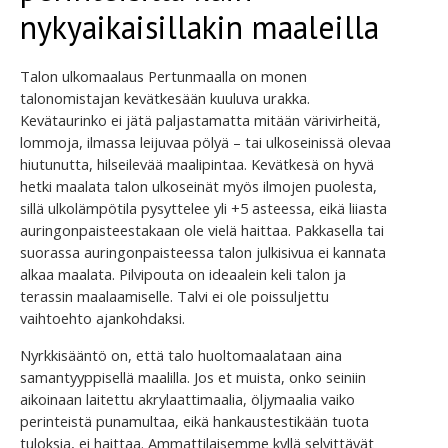
nykyaikaisillakin maaleilla
Talon ulkomaalaus Pertunmaalla on monen
talonomistajan kevätkesään kuuluva urakka.
Kevätaurinko ei jätä paljastamatta mitään värivirheitä,
lommoja, ilmassa leijuvaa pölyä – tai ulkoseinissä olevaa
hiutunutta, hilseilevää maalipintaa. Kevätkesä on hyvä
hetki maalata talon ulkoseinät myös ilmojen puolesta,
sillä ulkolämpötila pysyttelee yli +5 asteessa, eikä liiasta
auringonpaisteestakaan ole vielä haittaa. Pakkasella tai
suorassa auringonpaisteessa talon julkisivua ei kannata
alkaa maalata. Pilvipouta on ideaalein keli talon ja
terassin maalaamiselle. Talvi ei ole poissuljettu
vaihtoehto ajankohdaksi.
Nyrkkisääntö on, että talo huoltomaalataan aina
samantyyppisellä maalilla. Jos et muista, onko seiniin
aikoinaan laitettu akrylaattimaalia, öljymaalia vaiko
perinteistä punamultaa, eikä hankaustestikään tuota
tuloksia, ei haittaa. Ammattilaisemme kyllä selvittävät