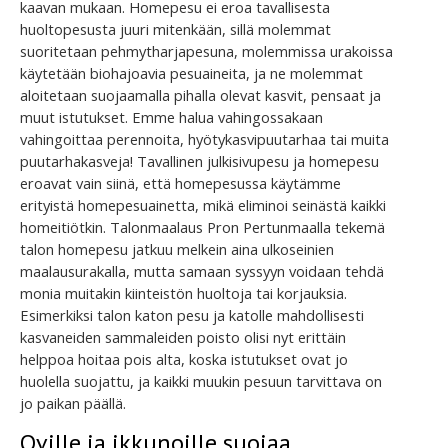
kaavan mukaan. Homepesu ei eroa tavallisesta
huoltopesusta juuri mitenkään, sillä molemmat
suoritetaan pehmytharjapesuna, molemmissa urakoissa
käytetään biohajoavia pesuaineita, ja ne molemmat
aloitetaan suojaamalla pihalla olevat kasvit, pensaat ja
muut istutukset. Emme halua vahingossakaan
vahingoittaa perennoita, hyötykasvipuutarhaa tai muita
puutarhakasveja! Tavallinen julkisivupesu ja homepesu
eroavat vain siinä, että homepesussa käytämme
erityistä homepesuainetta, mikä eliminoi seinästä kaikki
homeitiötkin. Talonmaalaus Pron Pertunmaalla tekemä
talon homepesu jatkuu melkein aina ulkoseinien
maalausurakalla, mutta samaan syssyyn voidaan tehdä
monia muitakin kiinteistön huoltoja tai korjauksia.
Esimerkiksi talon katon pesu ja katolle mahdollisesti
kasvaneiden sammaleiden poisto olisi nyt erittäin
helppoa hoitaa pois alta, koska istutukset ovat jo
huolella suojattu, ja kaikki muukin pesuun tarvittava on
jo paikan päällä.
Oville ja ikkunoille suojaa