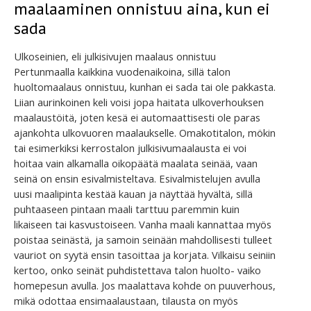
maalaaminen onnistuu aina, kun ei
sada
Ulkoseinien, eli julkisivujen maalaus onnistuu
Pertunmaalla kaikkina vuodenaikoina, sillä talon
huoltomaalaus onnistuu, kunhan ei sada tai ole pakkasta.
Liian aurinkoinen keli voisi jopa haitata ulkoverhouksen
maalaustöitä, joten kesä ei automaattisesti ole paras
ajankohta ulkovuoren maalaukselle. Omakotitalon, mökin
tai esimerkiksi kerrostalon julkisivumaalausta ei voi
hoitaa vain alkamalla oikopäätä maalata seinää, vaan
seinä on ensin esivalmisteltava. Esivalmistelujen avulla
uusi maalipinta kestää kauan ja näyttää hyvältä, sillä
puhtaaseen pintaan maali tarttuu paremmin kuin
likaiseen tai kasvustoiseen. Vanha maali kannattaa myös
poistaa seinästä, ja samoin seinään mahdollisesti tulleet
vauriot on syytä ensin tasoittaa ja korjata. Vilkaisu seiniin
kertoo, onko seinät puhdistettava talon huolto- vaiko
homepesun avulla. Jos maalattava kohde on puuverhous,
mikä odottaa ensimaalaustaan, tilausta on myös