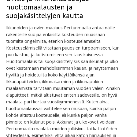
huoltomaalausten ja
suojakäsittelyjen kautta
Ikkunoiden ja ovien maalaus Pertunmaalla antaa näille
rakenteille suojaa erilaisilta kosteuden muassaan
tuomilta ongelmilta, etenkin kosteuselämiseltä.
Kosteuselämisellä viitataan puuosien turpoamiseen, kun
puu kastuu, ja kutistumiseen sen taas kuivuessa.
Huoltomaalaus tai suojakäsittely siis saa ikkunat ja ulko-
ovet kestämään mahdollisimman kauan, ja näyttämään
hyviltä ja hoidetuilta koko käyttöikänsä ajan.
Ikkunapuitteiden, ikkunakarmien ja ikkunapokien
maalaamista tarvitaan muutaman vuoden välein. Ainakin
alapuitteet, mitkä altistuvat eniten sadevesille, on hyvä
maalata pari kertaa vuosikymmenessä. Kuten aina,
huoltomaalausväli vaihtelee sen mukaan, kuinka paljon
kohde altistuu kosteudelle, eli kuinka paljon vanha
pinnoite on kulunut pois. Akkunat ja ulko-ovet voidaan
Pertunmaalla maalata muiden julkisivu- tai kattotöiden
yhteydessä, esimerkiksi yhtä aikaa katon harjauksen ja