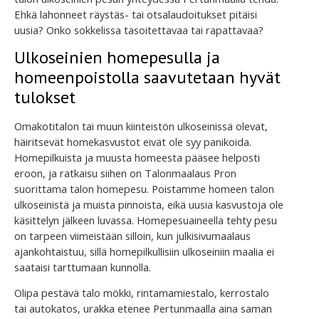
Ehkä lahonneet räystäs- tai otsalaudoitukset pitäisi
uusia? Onko sokkelissa tasoitettavaa tai rapattavaa?
Ulkoseinien homepesulla ja
homeenpoistolla saavutetaan hyvät
tulokset
Omakotitalon tai muun kiinteistön ulkoseinissä olevat,
häiritsevät homekasvustot eivät ole syy panikoida.
Homepilkuista ja muusta homeesta pääsee helposti
eroon, ja ratkaisu siihen on Talonmaalaus Pron
suorittama talon homepesu. Poistamme homeen talon
ulkoseinistä ja muista pinnoista, eikä uusia kasvustoja ole
käsittelyn jälkeen luvassa. Homepesuaineella tehty pesu
on tarpeen viimeistään silloin, kun julkisivumaalaus
ajankohtaistuu, sillä homepilkullisiin ulkoseiniin maalia ei
saataisi tarttumaan kunnolla.
Olipa pestävä talo mökki, rintamamiestalo, kerrostalo
tai autokatos, urakka etenee Pertunmaalla aina saman