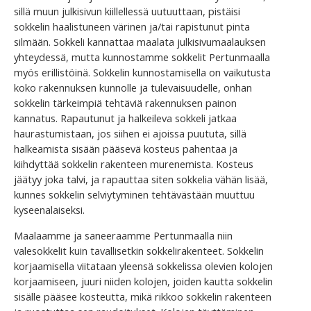
sillä muun julkisivun kiillellessä uutuuttaan, pistäisi
sokkelin haalistuneen värinen ja/tai rapistunut pinta
silmään. Sokkeli kannattaa maalata julkisivumaalauksen
yhteydessä, mutta kunnostamme sokkelit Pertunmaalla
myös erillistöinä. Sokkelin kunnostamisella on vaikutusta
koko rakennuksen kunnolle ja tulevaisuudelle, onhan
sokkelin tärkeimpiä tehtäviä rakennuksen painon
kannatus. Rapautunut ja halkeileva sokkeli jatkaa
haurastumistaan, jos siihen ei ajoissa puututa, sillä
halkeamista sisään pääsevä kosteus pahentaa ja
kiihdyttää sokkelin rakenteen murenemista. Kosteus
jäätyy joka talvi, ja rapauttaa siten sokkelia vähän lisää,
kunnes sokkelin selviytyminen tehtävästään muuttuu
kyseenalaiseksi.
Maalaamme ja saneeraamme Pertunmaalla niin
valesokkelit kuin tavallisetkin sokkelirakenteet. Sokkelin
korjaamisella viitataan yleensä sokkelissa olevien kolojen
korjaamiseen, juuri niiden kolojen, joiden kautta sokkelin
sisälle pääsee kosteutta, mikä rikkoo sokkelin rakenteen