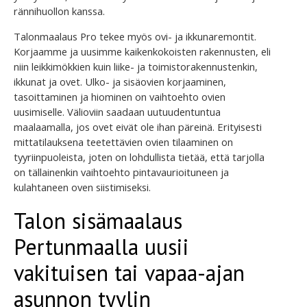
rännihuollon kanssa.
Talonmaalaus Pro tekee myös ovi- ja ikkunaremontit.
Korjaamme ja uusimme kaikenkokoisten rakennusten, eli
niin leikkimökkien kuin liike- ja toimistorakennustenkin,
ikkunat ja ovet. Ulko- ja sisäovien korjaaminen,
tasoittaminen ja hiominen on vaihtoehto ovien
uusimiselle. Välioviin saadaan uutuudentuntua
maalaamalla, jos ovet eivät ole ihan päreinä. Erityisesti
mittatilauksena teetettävien ovien tilaaminen on
tyyriinpuoleista, joten on lohdullista tietää, että tarjolla
on tällainenkin vaihtoehto pintavaurioituneen ja
kulahtaneen oven siistimiseksi.
Talon sisämaalaus
Pertunmaalla uusii
vakituisen tai vapaa-ajan
asunnon tyylin