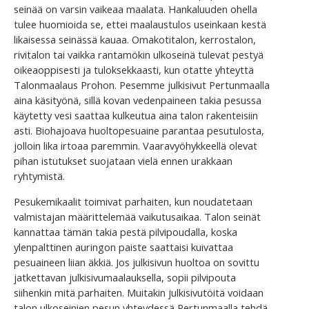
seinää on varsin vaikeaa maalata. Hankaluuden ohella
tulee huomioida se, ettei maalaustulos useinkaan kestä
likaisessa seinässä kauaa. Omakotitalon, kerrostalon,
rivitalon tai vaikka rantamökin ulkoseinä tulevat pestyä
oikeaoppisesti ja tuloksekkaasti, kun otatte yhteyttä
Talonmaalaus Prohon. Pesemme julkisivut Pertunmaalla
aina käsityönä, sillä kovan vedenpaineen takia pesussa
käytetty vesi saattaa kulkeutua aina talon rakenteisiin
asti. Biohajoava huoltopesuaine parantaa pesutulosta,
jolloin lika irtoaa paremmin. Vaaravyöhykkeellä olevat
pihan istutukset suojataan vielä ennen urakkaan
ryhtymistä.
Pesukemikaalit toimivat parhaiten, kun noudatetaan
valmistajan määrittelemää vaikutusaikaa. Talon seinät
kannattaa tämän takia pestä pilvipoudalla, koska
ylenpalttinen auringon paiste saattaisi kuivattaa
pesuaineen liian äkkiä. Jos julkisivun huoltoa on sovittu
jatkettavan julkisivumaalauksella, sopii pilvipouta
siihenkin mitä parhaiten. Muitakin julkisivutöitä voidaan
talon ulkoseinien pesun yhteydessä Pertunmaalla tehdä.