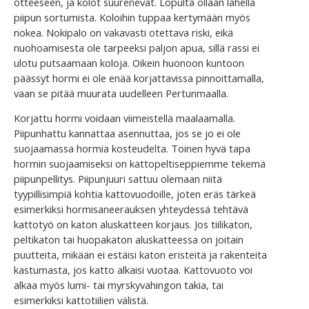
otteeseen, ja kolot suurenevat. Lopulta ollaan lähellä
piipun sortumista. Koloihin tuppaa kertymään myös
nokea. Nokipalo on vakavasti otettava riski, eikä
nuohoamisesta ole tarpeeksi paljon apua, sillä rassi ei
ulotu putsaamaan koloja. Oikein huonoon kuntoon
päässyt hormi ei ole enää korjattavissa pinnoittamalla,
vaan se pitää muurata uudelleen Pertunmaalla.
Korjattu hormi voidaan viimeistellä maalaamalla.
Piipunhattu kannattaa asennuttaa, jos se jo ei ole
suojaamassa hormia kosteudelta. Toinen hyvä tapa
hormin suojaamiseksi on kattopeltiseppiemme tekemä
piipunpellitys. Piipunjuuri sattuu olemaan niitä
tyypillisimpiä kohtia kattovuodoille, joten eräs tärkeä
esimerkiksi hormisaneerauksen yhteydessä tehtävä
kattotyö on katon aluskatteen korjaus. Jos tiilikaton,
peltikaton tai huopakaton aluskatteessa on joitain
puutteita, mikään ei estäisi katon eristeitä ja rakenteita
kastumasta, jos katto alkaisi vuotaa. Kattovuoto voi
alkaa myös lumi- tai myrskyvahingon takia, tai
esimerkiksi kattotiilien välistä.