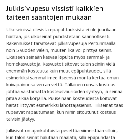
Julkisivupesu vissisti kaikkien
taiteen sääntöjen mukaan
Ulkoseinissä olevista epäpuhtauksista ei ole juurikaan
haittaa, jos ulkoseinät puhdistetaan säännöllisesti.
Rakennukset tarvitsevat julkisivupesuja Pertunmaalla
noin 5 vuoden välein, muuten lika voi pinttyä seiniin.
Likaiseen seinään kasvaa lopulta myös sammal- ja
homekasvustoja. Kasvustot sitovat talon seiniin vielä
enemmän kosteutta kuin muut epäpuhtaudet, sillä
esimerkiksi sammal imee itseensä monta kertaa oman
kuivapainonsa verran vettä. Tällainen runsas kosteus
johtaa väistämättä kosteusvaurioiden syntyyn, ja seinää
pitää alkaa korjailla. Puuseinään kosteudesta koituvat
haitat liittyvät esimerkiksi lahottajasieniin. Tiiliseinät taas
rupeavat rapautumaan, kun niihin sitoutunut kosteus
talvisin jäätyy.
Julkisivut on ajankohtaista pesettää viimeistään silloin,
kun talon seinät halutaan maalata, sillä epäpuhdasta