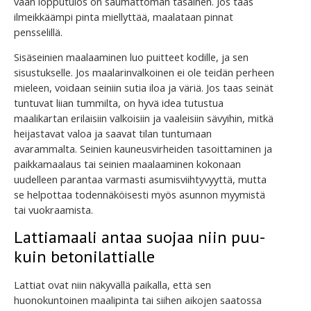
vaan lopputulos on saumattoman tasainen. Jos taas
ilmeikkäämpi pinta miellyttää, maalataan pinnat
pensselillä.
Sisäseinien maalaaminen luo puitteet kodille, ja sen
sisustukselle. Jos maalarinvalkoinen ei ole teidän perheen
mieleen, voidaan seiniin sutia iloa ja väriä. Jos taas seinät
tuntuvat liian tummilta, on hyvä idea tutustua
maalikartan erilaisiin valkoisiin ja vaaleisiin sävyihin, mitkä
heijastavat valoa ja saavat tilan tuntumaan
avarammalta. Seinien kauneusvirheiden tasoittaminen ja
paikkamaalaus tai seinien maalaaminen kokonaan
uudelleen parantaa varmasti asumisviihtyvyyttä, mutta
se helpottaa todennäköisesti myös asunnon myymistä
tai vuokraamista.
Lattiamaali antaa suojaa niin puu-
kuin betonilattialle
Lattiat ovat niin näkyvällä paikalla, että sen
huonokuntoinen maalipinta tai siihen aikojen saatossa