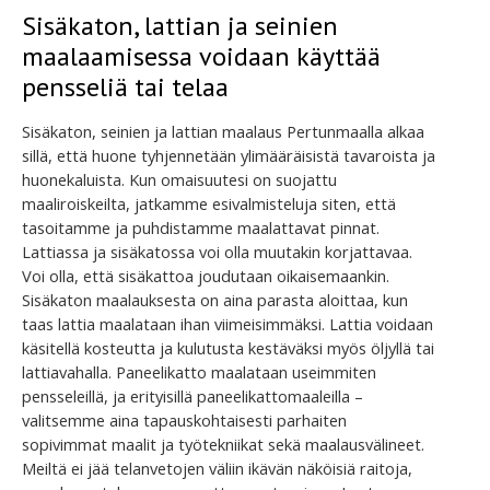
Sisäkaton, lattian ja seinien
maalaamisessa voidaan käyttää
pensseliä tai telaa
Sisäkaton, seinien ja lattian maalaus Pertunmaalla alkaa
sillä, että huone tyhjennetään ylimääräisistä tavaroista ja
huonekaluista. Kun omaisuutesi on suojattu
maaliroiskeilta, jatkamme esivalmisteluja siten, että
tasoitamme ja puhdistamme maalattavat pinnat.
Lattiassa ja sisäkatossa voi olla muutakin korjattavaa.
Voi olla, että sisäkattoa joudutaan oikaisemaankin.
Sisäkaton maalauksesta on aina parasta aloittaa, kun
taas lattia maalataan ihan viimeisimmäksi. Lattia voidaan
käsitellä kosteutta ja kulutusta kestäväksi myös öljyllä tai
lattiavahalla. Paneelikatto maalataan useimmiten
pensseleillä, ja erityisillä paneelikattomaaleilla –
valitsemme aina tapauskohtaisesti parhaiten
sopivimmat maalit ja työtekniikat sekä maalausvälineet.
Meiltä ei jää telanvetojen väliin ikävän näköisiä raitoja,