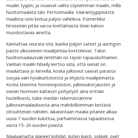
maalin tyypin, ja osaavat valita sopivimman maalin, millä
huoltomaalata talo Pertunmaalla. Vääräntyyppisestä
maalista voisi koitua paljon vahinkoa. Esimerkiksi
hirsiseiniin pitää varoa levittämästä tiiviin kalvon
muodostavaa ainetta.
Kannattaa seurata sitä, kuinka paljon sateet ja auringon
paiste ulkoseinien maalipintaa koettelevat. Talon
huoltomaalausväli nimittäin on täysin tapauskohtainen.
Vanhan maalin hilseily kertoo siitä, että seinät on
maalattava jo kiireellä, koska julkisivut saavat parasta
suojaa vain hyväkuntoisesta ja ehjästä maalipinnasta.
Koska teemme homeenpoiston, julkisivukorjausten ja
seinän hiomisen kaltaiset pohjatyöt aina erittäin
huolellisesti, tulee meidän tekemästämme
julkisivumaalauksesta aina mahdollisimman kestävä
olosuhteisiin nähden. Aikaisintaan maalia pitänee alkaa
uusia 7 vuoden kuluttua, parhaimmassa tapauksessa
vasta 15–20 vuoden päästä.
Maalaamatta jääneet kohdat, kuten kuisti, sokkeli, ovet