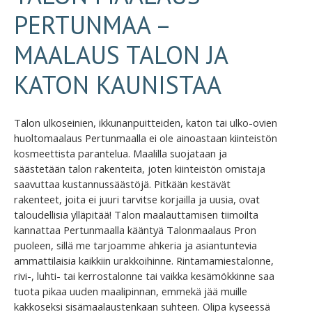
PERTUNMAA –
MAALAUS TALON JA
KATON KAUNISTAA
Talon ulkoseinien, ikkunanpuitteiden, katon tai ulko-ovien
huoltomaalaus Pertunmaalla ei ole ainoastaan kiinteistön
kosmeettista parantelua. Maalilla suojataan ja
säästetään talon rakenteita, joten kiinteistön omistaja
saavuttaa kustannussäästöjä. Pitkään kestävät
rakenteet, joita ei juuri tarvitse korjailla ja uusia, ovat
taloudellisia ylläpitää! Talon maalauttamisen tiimoilta
kannattaa Pertunmaalla kääntyä Talonmaalaus Pron
puoleen, sillä me tarjoamme ahkeria ja asiantuntevia
ammattilaisia kaikkiin urakkoihinne. Rintamamiestalonne,
rivi-, luhti- tai kerrostalonne tai vaikka kesämökkinne saa
tuota pikaa uuden maalipinnan, emmekä jää muille
kakkoseksi sisämaalaustenkaan suhteen. Olipa kyseessä