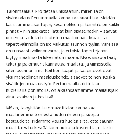
Talonmaalaus Pro tietää unissaankin, miten talon
sisämaalaus Pertunmaalla kannattaa suorittaa. Meidän
käsissämme asuntojen, kesämökkien ja toimitilojen kaikki
pinnat – niin sisäkatot, lattiat kuin sisäseinätkin – saavat
uuden ja taidolla toteutetun maalipinnan. Maali- tai
tapettivalinnoilla on iso vaikutus asunnon tyyliin. Väreissä
on runsaasti valinnanvaraa, ja erilaisia tapettejahan
löytyy maailmasta lukematon määrä. Myös sisäportaat,
takat ja palomuurit kannattaa maalata, ja viimeistellä
siten asunnon ilme. Keittiön kaapit ja kaapinovet ovat
yksi mahdollinen maalauskohde, sisäovet toinen. Koska
sisätilojen maalaustyöt Pertunmaalla aloitetaan
huolellisilla pohjatöillä, on aikaansaamamme maalausjälki
aina tasainen ja kestävä.
Mökin, taloyhtiön tai omakotitalon sauna saa
maalariemme toimesta uuden ilmeen ja suojaa
kosteudelta. Pidämme visusti huolen siitä, että saunan
maali tai vaha kestää kuumuutta ja kosteutta, ei tartu