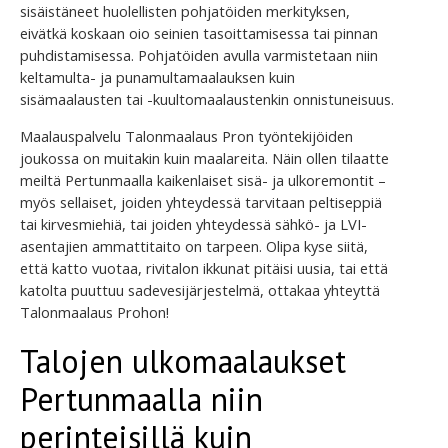
sisäistäneet huolellisten pohjatöiden merkityksen,
eivätkä koskaan oio seinien tasoittamisessa tai pinnan
puhdistamisessa. Pohjatöiden avulla varmistetaan niin
keltamulta- ja punamultamaalauksen kuin
sisämaalausten tai -kuultomaalaustenkin onnistuneisuus.
Maalauspalvelu Talonmaalaus Pron työntekijöiden
joukossa on muitakin kuin maalareita. Näin ollen tilaatte
meiltä Pertunmaalla kaikenlaiset sisä- ja ulkoremontit –
myös sellaiset, joiden yhteydessä tarvitaan peltiseppiä
tai kirvesmiehiä, tai joiden yhteydessä sähkö- ja LVI-
asentajien ammattitaito on tarpeen. Olipa kyse siitä,
että katto vuotaa, rivitalon ikkunat pitäisi uusia, tai että
katolta puuttuu sadevesijärjestelmä, ottakaa yhteyttä
Talonmaalaus Prohon!
Talojen ulkomaalaukset
Pertunmaalla niin
perinteisillä kuin