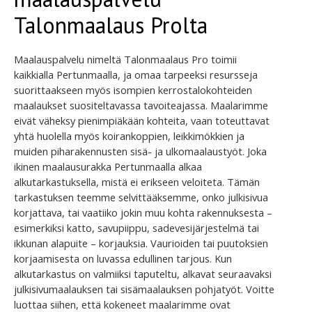
Talonmaalaus Prolta
Maalauspalvelu nimeltä Talonmaalaus Pro toimii
kaikkialla Pertunmaalla, ja omaa tarpeeksi resursseja
suorittaakseen myös isompien kerrostalokohteiden
maalaukset suositeltavassa tavoiteajassa. Maalarimme
eivät väheksy pienimpiäkään kohteita, vaan toteuttavat
yhtä huolella myös koirankoppien, leikkimökkien ja
muiden piharakennusten sisä- ja ulkomaalaustyöt. Joka
ikinen maalausurakka Pertunmaalla alkaa
alkutarkastuksella, mistä ei erikseen veloiteta. Tämän
tarkastuksen teemme selvittääksemme, onko julkisivua
korjattava, tai vaatiiko jokin muu kohta rakennuksesta –
esimerkiksi katto, savupiippu, sadevesijärjestelmä tai
ikkunan alapuite – korjauksia. Vaurioiden tai puutoksien
korjaamisesta on luvassa edullinen tarjous. Kun
alkutarkastus on valmiiksi taputeltu, alkavat seuraavaksi
julkisivumaalauksen tai sisämaalauksen pohjatyöt. Voitte
luottaa siihen, että kokeneet maalarimme ovat