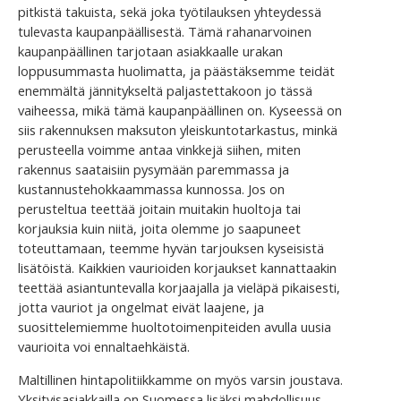
pitkistä takuista, sekä joka työtilauksen yhteydessä
tulevasta kaupanpäällisestä. Tämä rahanarvoinen
kaupanpäällinen tarjotaan asiakkaalle urakan
loppusummasta huolimatta, ja päästäksemme teidät
enemmältä jännitykseltä paljastettakoon jo tässä
vaiheessa, mikä tämä kaupanpäällinen on. Kyseessä on
siis rakennuksen maksuton yleiskuntotarkastus, minkä
perusteella voimme antaa vinkkejä siihen, miten
rakennus saataisiin pysymään paremmassa ja
kustannustehokkaammassa kunnossa. Jos on
perusteltua teettää joitain muitakin huoltoja tai
korjauksia kuin niitä, joita olemme jo saapuneet
toteuttamaan, teemme hyvän tarjouksen kyseisistä
lisätöistä. Kaikkien vaurioiden korjaukset kannattaakin
teettää asiantuntevalla korjaajalla ja vieläpä pikaisesti,
jotta vauriot ja ongelmat eivät laajene, ja
suosittelemiemme huoltotoimenpiteiden avulla uusia
vaurioita voi ennaltaehkäistä.
Maltillinen hintapolitiikkamme on myös varsin joustava.
Yksityisasiakkailla on Suomessa lisäksi mahdollisuus