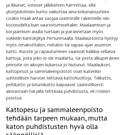
ja ikkunat, voisivat jälkikäteen harmittaa, sillä
yksityiskohtien kunto vaikuttaa aina kokonaisuuteen.
Lisäksi maali antaa suojaa useimmille rakenteille niin
kosteudelta kuin vaurioitumiseltakin. Maalaamisen ja
korjaamisen avulla tuetaan ja parannetaan myös
sokkelin kantokykyä Pertunmaalla. Maalaustöistä hyötyy
myös omakotitalon, rivitalon tai vapaa-ajan asunnon
katto. Ruoste ja rapautuminen vaanivat kaikkia sellaisia
kattoja, joita joko ei ole maalattu, tai joista alkuperäinen
pinnoite on aikojen kuluessa jo hiutunut. Maalaukset,
kattopesut ja sammaleenpoistot ovat kuitenkin
suhteellisen harvoin tehtäviä kattohuoltoja. Tiilikatto,
peltikatto ja bitumikatto kaipaavat säännöllisesti
ainoastaan harjalla tehtävää puhdistusta, eli roskien
poistoa.
Kattopesu ja sammaleenpoisto
tehdään tarpeen mukaan, mutta
katon puhdistusten hyvä olla
säännöllisiä