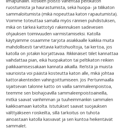
ilmapuhallin. Roskien poisto vähentää peltikaton
ruostumista ja haurastumista, sekä huopa- ja tiilikaton
sammaloitumista (mikä nopeuttaa katon rapautumista).
Voimme toteuttaa samalla myös rännien puhdistuksen,
mikä on tärkeä kattotyö rakennuksen sadevesien
ohjauksen toimivuuden varmistamiseksi. Katolla
käytyämme osaamme tarjota asiakkaalle kaikkia muita
mahdollisesti tarvittavia kattohuoltoja, tai kertoa, jos
katolla on jotakin korjattavaa. Rikkinäiset tiilet kannattaa
vaihdattaa pian, eikä huopakaton tai peltikaton reikien
paikkaamisessakaan kannata aikailla. Rei’istä ja muista
vaurioista voi päästä kosteutta katon alle, mikä johtaa
kattorakenteiden vahingoittumiseen. Jos Pertunmaalla
sijaitsevan talonne katto on vailla sammaleenpoistoa,
teemme sen biohajoavilla sammaleenpoistoaineilla,
mitkä saavat vanhimman ja tuuheimmankin sammalen
kaikkoamaan katolta. Istutukset saavat suojauksen
välttyäkseen roiskeilta, sillä tarkoitus on tuhota
ainoastaan katolla kasvavat ja sen kuntoa heikentävät
sammalet.