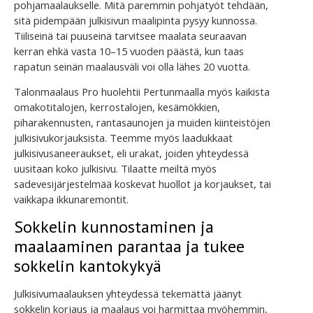
pohjamaalaukselle. Mitä paremmin pohjatyöt tehdään,
sitä pidempään julkisivun maalipinta pysyy kunnossa.
Tiiliseinä tai puuseinä tarvitsee maalata seuraavan
kerran ehkä vasta 10–15 vuoden päästä, kun taas
rapatun seinän maalausväli voi olla lähes 20 vuotta.
Talonmaalaus Pro huolehtii Pertunmaalla myös kaikista
omakotitalojen, kerrostalojen, kesämökkien,
piharakennusten, rantasaunojen ja muiden kiinteistöjen
julkisivukorjauksista. Teemme myös laadukkaat
julkisivusaneeraukset, eli urakat, joiden yhteydessä
uusitaan koko julkisivu. Tilaatte meiltä myös
sadevesijärjestelmää koskevat huollot ja korjaukset, tai
vaikkapa ikkunaremontit.
Sokkelin kunnostaminen ja
maalaaminen parantaa ja tukee
sokkelin kantokykyä
Julkisivumaalauksen yhteydessä tekemättä jäänyt
sokkelin korjaus ja maalaus voi harmittaa myöhemmin,