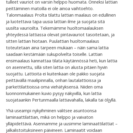
tulleet vauriot on varsin helppo huomata. Onneksi lattian
peittäminen matoilla ei ole ainoa vaihtoehto.
Talonmaalaus Prolta tilattu lattian maalaus on edullinen
ja luotettava tapa uusia lattian ilme ja suojata sitä
uusilta vaurioilta. Tekemämme huoltomaalauksen
yhteydessä lattiassa olevat pintavauriot tasoitetaan, ja
sitten lattian hiotaan. Puulattian huoltomaalaus
toteutetaan aina tarpeen mukaan – näin sama lattia
saadaan kestämään sukupolvelta toiselle. Lattian
ensimaalaus kannattaa tilata käytännössä heti, kun lattia
on asennettu, sillä siten lattia on alusta pitäen hyvin
suojattu. Lattioita ei kuitenkaan ole pakko suojata
peittävällä maalipinnalla, onhan lautalattioissa ja
parkettilattioissa oma viehätyksensä. Niiden oma
luonnonmukainen kuvio pysyy näkyvillä, kun lattia
suojataankin Pertunmaalla lattiavahalla, lakalla tai öljyllä.
Yhä useampi nykyihminen valitsee asuntoonsa
laminaattilattian, mikä on helppo ja vaivaton
ylläpidettävä. Asennamme ja uusimme laminaattilattiat –
jalkalistoituksineen päivineen. Laminaatit voidaan