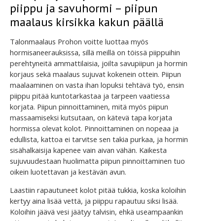
piippu ja savuhormi – piipun
maalaus kirsikka kakun päällä
Talonmaalaus Prohon voitte luottaa myös
hormisaneerauksissa, sillä meillä on töissä piippuihin
perehtyneitä ammattilaisia, joilta savupiipun ja hormin
korjaus sekä maalaus sujuvat kokenein ottein. Piipun
maalaaminen on vasta ihan lopuksi tehtävä työ, ensin
piippu pitää kuntotarkastaa ja tarpeen vaatiessa
korjata. Piipun pinnoittaminen, mitä myös piipun
massaamiseksi kutsutaan, on kätevä tapa korjata
hormissa olevat kolot. Pinnoittaminen on nopeaa ja
edullista, kattoa ei tarvitse sen takia purkaa, ja hormin
sisähalkaisija kapenee vain aivan vähän. Kaikesta
sujuvuudestaan huolimatta piipun pinnoittaminen tuo
oikein luotettavan ja kestävän avun.
Laastiin rapautuneet kolot pitää tukkia, koska koloihin
kertyy aina lisää vettä, ja piippu rapautuu siksi lisää.
Koloihin jäävä vesi jäätyy talvisin, ehkä useampaankin