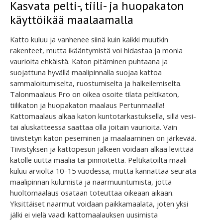
Kasvata pelti-, tiili- ja huopakaton
käyttöikää maalaamalla
Katto kuluu ja vanhenee siinä kuin kaikki muutkin
rakenteet, mutta ikääntymistä voi hidastaa ja monia
vaurioita ehkäistä. Katon pitäminen puhtaana ja
suojattuna hyvällä maalipinnalla suojaa kattoa
sammaloitumiselta, ruostumiselta ja halkeilemiselta.
Talonmaalaus Pro on oikea osoite tilata peltikaton,
tiilikaton ja huopakaton maalaus Pertunmaalla!
Kattomaalaus alkaa katon kuntotarkastuksella, sillä vesi-
tai aluskatteessa saattaa olla joitain vaurioita. Vain
tiivistetyn katon peseminen ja maalaaminen on järkevää.
Tiivistyksen ja kattopesun jälkeen voidaan alkaa levittää
katolle uutta maalia tai pinnoitetta. Peltikatoilta maali
kuluu arviolta 10–15 vuodessa, mutta kannattaa seurata
maalipinnan kulumista ja naarmuuntumista, jotta
huoltomaalaus osataan toteuttaa oikeaan aikaan.
Yksittäiset naarmut voidaan paikkamaalata, joten yksi
jälki ei vielä vaadi kattomaalauksen uusimista