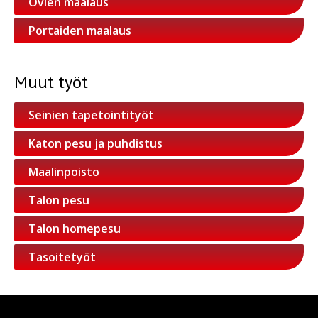
Ovien maalaus
Portaiden maalaus
Muut työt
Seinien tapetointityöt
Katon pesu ja puhdistus
Maalinpoisto
Talon pesu
Talon homepesu
Tasoitetyöt