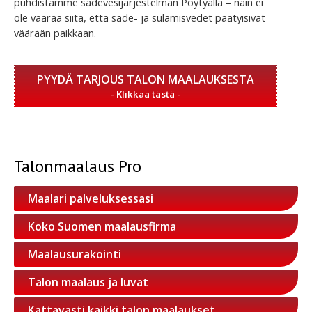
puhdistamme sadevesijärjestelmän Pöytyällä – näin ei
ole vaaraa siitä, että sade- ja sulamisvedet päätyisivät
väärään paikkaan.
PYYDÄ TARJOUS TALON MAALAUKSESTA
Talonmaalaus Pro
Maalari palveluksessasi
Koko Suomen maalausfirma
Maalausurakointi
Talon maalaus ja luvat
Kattavasti kaikki talon maalaukset