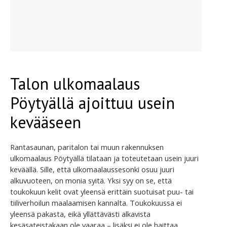
Talon ulkomaalaus
Pöytyällä ajoittuu usein
kevääseen
Rantasaunan, paritalon tai muun rakennuksen
ulkomaalaus Pöytyällä tilataan ja toteutetaan usein juuri
keväällä. Sille, että ulkomaalaussesonki osuu juuri
alkuvuoteen, on monia syitä. Yksi syy on se, että
toukokuun kelit ovat yleensä erittäin suotuisat puu- tai
tiiliverhoilun maalaamisen kannalta. Toukokuussa ei
yleensä pakasta, eikä yllättävästi alkavista
kesäsateistakaan ole vaaraa – lisäksi ei ole haittaa