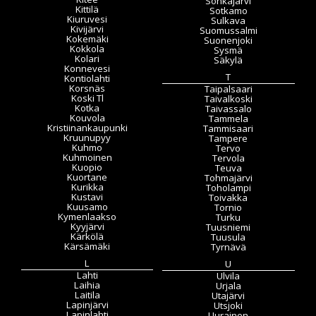
Sonkajärvi
Kittilä
Sotkamo
Kiuruvesi
Sulkava
Kivijärvi
Suomussalmi
Kokemäki
Suonenjoki
Kokkola
Sysmä
Kolari
Säkylä
Konnevesi
T
Kontiolahti
Korsnäs
Taipalsaari
Koski Tl
Taivalkoski
Kotka
Taivassalo
Kouvola
Tammela
Kristiinankaupunki
Tammisaari
Kruunupyy
Tampere
Kuhmo
Tervo
Kuhmoinen
Tervola
Kuopio
Teuva
Kuortane
Tohmajärvi
Kurikka
Toholampi
Kustavi
Toivakka
Kuusamo
Tornio
Kymenlaakso
Turku
Kyyjärvi
Tuusniemi
Kärkölä
Tuusula
Kärsämäki
Tyrnävä
L
U
Lahti
Ulvila
Laihia
Urjala
Laitila
Utajärvi
Lapinjärvi
Utsjoki
Lapinlahti
Uurainen