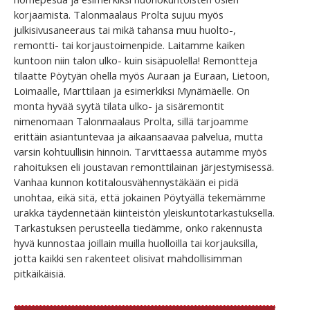
korjaamista. Talonmaalaus Prolta sujuu myös
julkisivusaneeraus tai mikä tahansa muu huolto-,
remontti- tai korjaustoimenpide. Laitamme kaiken
kuntoon niin talon ulko- kuin sisäpuolella! Remontteja
tilaatte Pöytyän ohella myös Auraan ja Euraan, Lietoon,
Loimaalle, Marttilaan ja esimerkiksi Mynämäelle. On
monta hyvää syytä tilata ulko- ja sisäremontit
nimenomaan Talonmaalaus Prolta, sillä tarjoamme
erittäin asiantuntevaa ja aikaansaavaa palvelua, mutta
varsin kohtuullisin hinnoin. Tarvittaessa autamme myös
rahoituksen eli joustavan remonttilainan järjestymisessä.
Vanhaa kunnon kotitalousvähennystäkään ei pidä
unohtaa, eikä sitä, että jokainen Pöytyällä tekemämme
urakka täydennetään kiinteistön yleiskuntotarkastuksella.
Tarkastuksen perusteella tiedämme, onko rakennusta
hyvä kunnostaa joillain muilla huolloilla tai korjauksilla,
jotta kaikki sen rakenteet olisivat mahdollisimman
pitkäikäisiä.