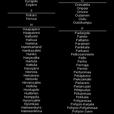
O
Eurajoki
Evijärvi
Orimattila
Oripää
F
Orivesi
Fiskars
Oulainen
Forssa
Oulu
Outokumpu
H
P
Haapajärvi
Haapavesi
Padasjoki
Hailuoto
Paimio
Halsua
Paltamo
Hamina
Parainen
Hammarland
Parikkala
Hankasalmi
Parkano
Hanko
Pelkosenniemi
Harjavalta
Pello
Hartola
Perho
Hattula
Pernaja
Hausjärvi
Perniö
Heinola
Pertunmaa
Heinävesi
Petäjävesi
Helsinki
Pieksämäki
Hirvensalmi
Pielavesi
Hollola
Pietarsaari
Honkajoki
Pihtipudas
Huittinen
Pirkanmaa
Humppila
Pirkkala
Hyrynsalmi
Pohjanmaa
Hyvinkää
Pohjois-Karjala
Hämeenkyrö
Pohjois-Pohjanmaa
Hämeenlinna
Pohjois-Savo