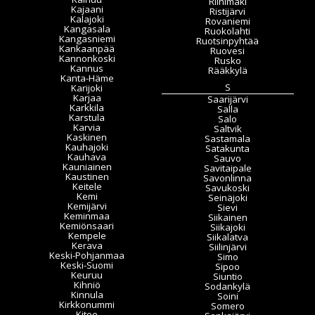
Riihimäki
Kajaani
Ristijärvi
Kalajoki
Rovaniemi
Kangasala
Ruokolahti
Kangasniemi
Ruotsinpyhtää
Kankaanpää
Ruovesi
Kannonkoski
Rusko
Kannus
Rääkkylä
Kanta-Häme
S
Karijoki
Karjaa
Saarijärvi
Karkkila
Salla
Karstula
Salo
Karvia
Saltvik
Kaskinen
Sastamala
Kauhajoki
Satakunta
Kauhava
Sauvo
Kauniainen
Savitaipale
Kaustinen
Savonlinna
Keitele
Savukoski
Kemi
Seinäjoki
Kemijärvi
Sievi
Keminmaa
Siikainen
Kemiönsaari
Siikajoki
Kempele
Siikalatva
Kerava
Siilinjärvi
Keski-Pohjanmaa
Simo
Keski-Suomi
Sipoo
Keuruu
Siuntio
Kihniö
Sodankylä
Kinnula
Soini
Kirkkonummi
Somero
Kitee