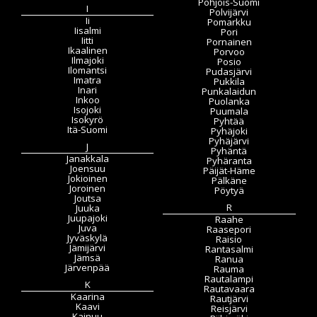
Pohjois-Suomi
I
Polvijärvi
Ii
Pomarkku
Iisalmi
Pori
Iitti
Pornainen
Ikaalinen
Porvoo
Ilmajoki
Posio
Ilomantsi
Pudasjärvi
Imatra
Pukkila
Inari
Punkalaidun
Inkoo
Puolanka
Isojoki
Puumala
Isokyrö
Pyhtää
Itä-Suomi
Pyhäjoki
Pyhäjärvi
J
Pyhäntä
Janakkala
Pyhäranta
Joensuu
Päijät-Häme
Jokioinen
Pälkäne
Joroinen
Pöytyä
Joutsa
R
Juuka
Juupajoki
Raahe
Juva
Raasepori
Jyväskylä
Raisio
Jämijärvi
Rantasalmi
Jämsä
Ranua
Järvenpää
Rauma
Rautalampi
K
Rautavaara
Kaarina
Rautjärvi
Kaavi
Reisjärvi
Kainuu