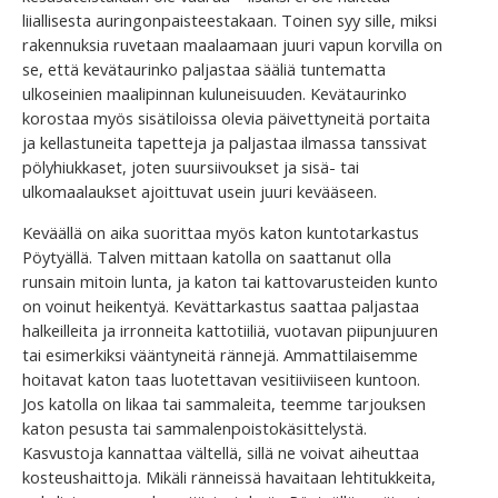
liiallisesta auringonpaisteestakaan. Toinen syy sille, miksi
rakennuksia ruvetaan maalaamaan juuri vapun korvilla on
se, että kevätaurinko paljastaa sääliä tuntematta
ulkoseinien maalipinnan kuluneisuuden. Kevätaurinko
korostaa myös sisätiloissa olevia päivettyneitä portaita
ja kellastuneita tapetteja ja paljastaa ilmassa tanssivat
pölyhiukkaset, joten suursiivoukset ja sisä- tai
ulkomaalaukset ajoittuvat usein juuri kevääseen.
Keväällä on aika suorittaa myös katon kuntotarkastus
Pöytyällä. Talven mittaan katolla on saattanut olla
runsain mitoin lunta, ja katon tai kattovarusteiden kunto
on voinut heikentyä. Kevättarkastus saattaa paljastaa
halkeilleita ja irronneita kattotiiliä, vuotavan piipunjuuren
tai esimerkiksi vääntyneitä rännejä. Ammattilaisemme
hoitavat katon taas luotettavan vesitiiviiseen kuntoon.
Jos katolla on likaa tai sammaleita, teemme tarjouksen
katon pesusta tai sammalenpoistokäsittelystä.
Kasvustoja kannattaa vältellä, sillä ne voivat aiheuttaa
kosteushaittoja. Mikäli ränneissä havaitaan lehtitukkeita,