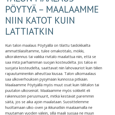
PÖYTYÄ – MAALAAMME
NIIN KATOT KUIN
LATTIATKIN
Kun talon maalaus Pöytyällä on tilattu taidokkailta
ammattilaisiltamme, tulee omakotitalo, mökki,
ulkorakennus tai vaikka rivitalo maalattua niin, että se
saa mitä parhaimman suojan kosteudelta. Jos taloa ei
suojata kosteudelta, saattavat niin lahovauriot kuin tiilien
rapautuminenkin aiheuttaa kiusaa. Talon ulkomaalaus
saa ulkoverhouksen pysymään kunnossa pitkään.
Maalaamme Pöytyällä myös muut osat kuin tiilitalon tai
puutalon ulkoseinät. Maalaamme myös sokkelit eli
rakennusten perusmuurit, mitkä kestävät paremmin
säitä, jos se aika ajoin maalataan. Suosittelemme
huoltamaan ulko-oven ja ikkunatkin maalaamalla ne
muutaman vuoden välein, sillä maali suojaa ne muun