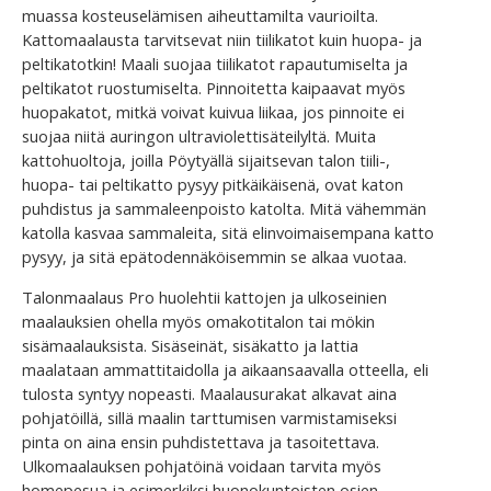
muassa kosteuselämisen aiheuttamilta vaurioilta.
Kattomaalausta tarvitsevat niin tiilikatot kuin huopa- ja
peltikatotkin! Maali suojaa tiilikatot rapautumiselta ja
peltikatot ruostumiselta. Pinnoitetta kaipaavat myös
huopakatot, mitkä voivat kuivua liikaa, jos pinnoite ei
suojaa niitä auringon ultraviolettisäteilyltä. Muita
kattohuoltoja, joilla Pöytyällä sijaitsevan talon tiili-,
huopa- tai peltikatto pysyy pitkäikäisenä, ovat katon
puhdistus ja sammaleenpoisto katolta. Mitä vähemmän
katolla kasvaa sammaleita, sitä elinvoimaisempana katto
pysyy, ja sitä epätodennäköisemmin se alkaa vuotaa.
Talonmaalaus Pro huolehtii kattojen ja ulkoseinien
maalauksien ohella myös omakotitalon tai mökin
sisämaalauksista. Sisäseinät, sisäkatto ja lattia
maalataan ammattitaidolla ja aikaansaavalla otteella, eli
tulosta syntyy nopeasti. Maalausurakat alkavat aina
pohjatöillä, sillä maalin tarttumisen varmistamiseksi
pinta on aina ensin puhdistettava ja tasoitettava.
Ulkomaalauksen pohjatöinä voidaan tarvita myös
homepesua ja esimerkiksi huonokuntoisten osien