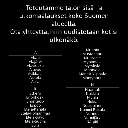
Toteutamme talon sisä- ja
ulkomaalaukset koko Suomen
alueella.
Ota yhteyttä, niin uudistetaan kotisi
ulkonäkö.
Muonio
A
Mustasaari
Akaa
Muurame
Alajärvi
Mynämäki
Alavieska
Myrskylä
Alavus
Mäntsälä
Asikkala
Mänttä-Vilppula
Askola
Mäntyharju
Aura
N
E
Naantali
Eckerö
Nakkila
Enonkoski
Nivala
Enontekiö
Nokia
Espoo
Nousiainen
Etelä-Karjala
Nummi-Pusula
Etelä-Pohjanmaa
Nurmes
Etelä-Savo
Nurmijärvi
Etelä-Suomi
Närpiö
Eura