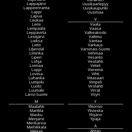
Lappajärvi
Uusikaarlepyy
Lappeenranta
Uusikaupunki
Lappi
Uusimaa
Lapua
V
Laukaa
Lemi
Vaala
Lempäälä
Vaasa
Leppävirta
Valkeakoski
Lestijärvi
Valtimo
Lieksa
Vantaa
Lieto
Varkaus
Liljendal
Varsinais-Suomi
Liminka
Vehmaa
Liperi
Vesanto
Lohja
Vesilahti
Loimaa
Veteli
Loppi
Vieremä
Loviisa
Vihti
Luhanka
Viitasaari
Lumijoki
Vimpeli
Luoto
Virolahti
Luumäki
Virrat
Länsi-Suomi
Vöyri
M
Y
Maalahti
Ylitornio
Marttila
Ylivieska
Masku
Ylöjärvi
Merijärvi
Ypäjä
Merikarvia
Ä
Miehikkälä
Ähtäri
Mikkeli