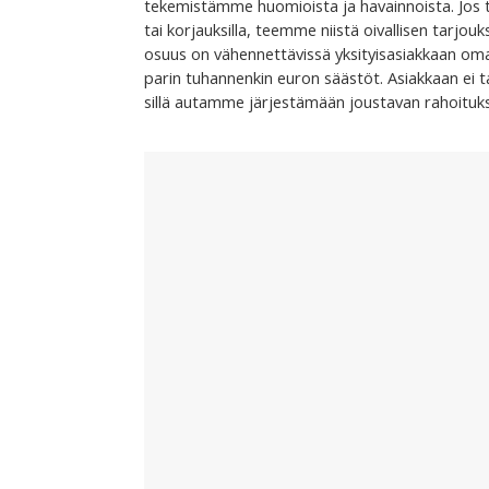
tekemistämme huomioista ja havainnoista. Jos ta
tai korjauksilla, teemme niistä oivallisen tarjou
osuus on vähennettävissä yksityisasiakkaan oma
parin tuhannenkin euron säästöt. Asiakkaan ei 
sillä autamme järjestämään joustavan rahoitu