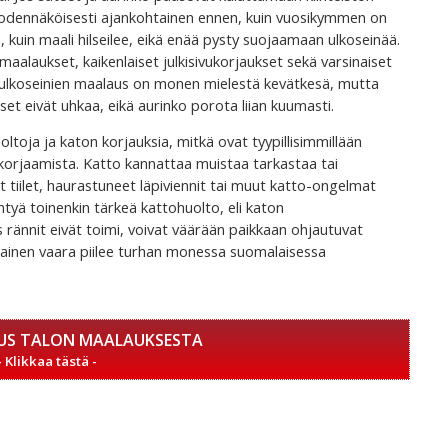
n todennäköisesti ajankohtainen ennen, kuin vuosikymmen on
 kuin maali hilseilee, eikä enää pysty suojaamaan ulkoseinää.
alaukset, kaikenlaiset julkisivukorjaukset sekä varsinaiset
a ulkoseinien maalaus on monen mielestä kevätkesä, mutta
et eivät uhkaa, eikä aurinko porota liian kuumasti.
toja ja katon korjauksia, mitkä ovat tyypillisimmillään
on korjaamista. Katto kannattaa muistaa tarkastaa tai
et tiilet, haurastuneet läpiviennit tai muut katto-ongelmat
htyä toinenkin tärkeä kattohuolto, eli katon
s rännit eivät toimi, voivat väärään paikkaan ohjautuvat
llainen vaara piilee turhan monessa suomalaisessa
US TALON MAALAUKSESTA