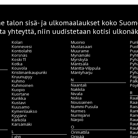
 talon sisä- ja ulkomaalaukset koko Suome
ta yhteyttä, niin uudistetaan kotisi ulkonäk
Kolari
Muonio
Pun
Konnevesi
Mustasaari
Puo
Kontiolahti
Muurame
Puu
Korsnäs
Mynämäki
Pyh
Koski Tl
Myrskylä
Pyhä
Kotka
Mäntsälä
Pyhä
Kouvola
Mänttä-Vilppula
Pyh
Kristiinankaupunki
Mäntyharju
Pyh
Kruunupyy
Päi
N
Kuhmo
Päl
Naantali
Kuhmoinen
Pöy
Nakkila
Kuopio
R
Nivala
Kuortane
Nokia
Raa
Kurikka
Nousiainen
Raa
Kustavi
Nummi-Pusula
Rais
Kuusamo
Nurmes
Ran
Kymenlaakso
Nurmijärvi
Ran
Kyyjärvi
Närpiö
Rau
Kärkölä
Rau
Kärsämäki
O
Rau
L
Orimattila
Raut
Oripää
Lahti
Reis