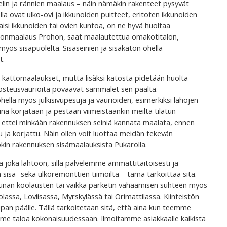
elin ja rännien maalaus – näin nämäkin rakenteet pysyvät
lla ovat ulko-ovi ja ikkunoiden puitteet, eritoten ikkunoiden
aisi ikkunoiden tai ovien kuntoa, on ne hyvä huoltaa
lonmaalaus Prohon, saat maalautettua omakotitalon,
myös sisäpuolelta. Sisäseinien ja sisäkaton ohella
t.
 kattomaalaukset, mutta lisäksi katosta pidetään huolta
 kosteusvaurioita povaavat sammalet sen päältä.
ohella myös julkisivupesuja ja vaurioiden, esimerkiksi lahojen
nä korjataan ja pestään viimeistäänkin meiltä tilatun
, ettei minkään rakennuksen seiniä kannata maalata, ennen
 ja korjattu. Näin ollen voit luottaa meidän tekevän
jokin rakennuksen sisämaalauksista Pukarolla.
joka lähtöön, sillä palvelemme ammattitaitoisesti ja
a sisä- sekä ulkoremonttien tiimoilta – tämä tarkoittaa sitä.
unan koolausten tai vaikka parketin vahaamisen suhteen myös
volassa, Loviisassa, Myrskylässä tai Orimattilassa. Kiinteistön
upan päälle. Tällä tarkoitetaan sitä, että aina kun teemme
e taloa kokonaisuudessaan. Ilmoitamme asiakkaalle kaikista