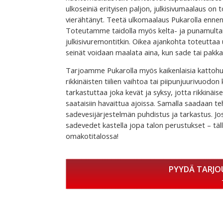
ulkoseiniä erityisen paljon, julkisivumaalaus o
vierähtänyt. Teetä ulkomaalaus Pukarolla ennen,
Toteutamme taidolla myös kelta- ja punamultama
julkisivuremontitkin. Oikea ajankohta toteutta
seinät voidaan maalata aina, kun sade tai pakkas
Tarjoamme Pukarolla myös kaikenlaisia kattohuol
rikkinäisten tiilien vaihtoa tai piipunjuurivuod
tarkastuttaa joka kevät ja syksy, jotta rikkinäis
saataisiin havaittua ajoissa. Samalla saadaan te
sadevesijärjestelmän puhdistus ja tarkastus. Jo
sadevedet kastella jopa talon perustukset – tä
omakotitalossa!
PYYDÄ TARJO