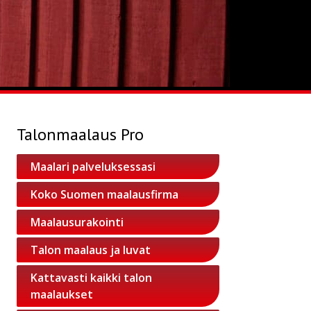
Talonmaalaus Pro
Maalari palveluksessasi
Koko Suomen maalausfirma
Maalausurakointi
Talon maalaus ja luvat
Kattavasti kaikki talon
maalaukset