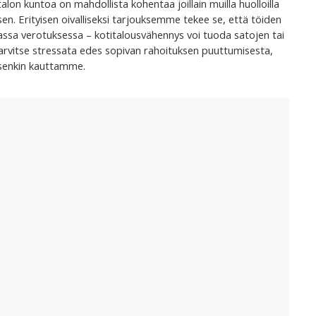
lon kuntoa on mahdollista kohentaa joillain muilla huolloilla
ksen. Erityisen oivalliseksi tarjouksemme tekee se, että töiden
ssa verotuksessa – kotitalousvähennys voi tuoda satojen tai
tarvitse stressata edes sopivan rahoituksen puuttumisesta,
ksenkin kauttamme.