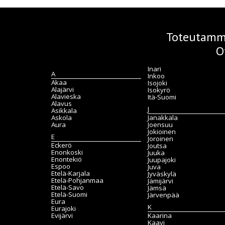
Toteutamme
O
Inari
A
Inkoo
Akaa
Isojoki
Alajärvi
Isokyrö
Alavieska
Itä-Suomi
Alavus
J
Asikkala
Askola
Janakkala
Aura
Joensuu
Jokioinen
E
Joroinen
Eckerö
Joutsa
Enonkoski
Juuka
Enontekiö
Juupajoki
Espoo
Juva
Etelä-Karjala
Jyväskylä
Etelä-Pohjanmaa
Jämijärvi
Etelä-Savo
Jämsä
Etelä-Suomi
Järvenpää
Eura
K
Eurajoki
Evijärvi
Kaarina
Kaavi