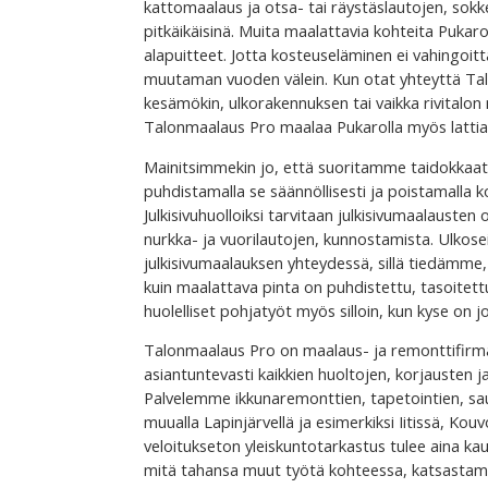
kattomaalaus ja otsa- tai räystäslautojen, sokk
pitkäikäisinä. Muita maalattavia kohteita Pukaro
alapuitteet. Jotta kosteuseläminen ei vahingoitt
muutaman vuoden välein. Kun otat yhteyttä Ta
kesämökin, ulkorakennuksen tai vaikka rivitalon 
Talonmaalaus Pro maalaa Pukarolla myös lattia
Mainitsimmekin jo, että suoritamme taidokkaat
puhdistamalla se säännöllisesti ja poistamalla
Julkisivuhuolloiksi tarvitaan julkisivumaalausten 
nurkka- ja vuorilautojen, kunnostamista. Ulkosei
julkisivumaalauksen yhteydessä, sillä tiedämme
kuin maalattava pinta on puhdistettu, tasoitettu
huolelliset pohjatyöt myös silloin, kun kyse on 
Talonmaalaus Pro on maalaus- ja remonttifirma 
asiantuntevasti kaikkien huoltojen, korjausten j
Palvelemme ikkunaremonttien, tapetointien, sa
muualla Lapinjärvellä ja esimerkiksi Iitissä, Kou
veloitukseton yleiskuntotarkastus tulee aina ka
mitä tahansa muut työtä kohteessa, katsastamm