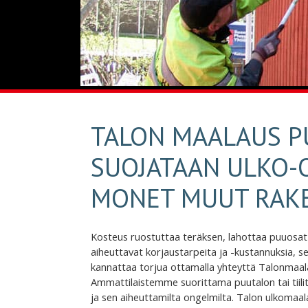
TALON MAALAUS P
SUOJATAAN ULKO-O
MONET MUUT RAK
Kosteus ruostuttaa teräksen, lahottaa puuosat 
aiheuttavat korjaustarpeita ja -kustannuksia, s
kannattaa torjua ottamalla yhteyttä Talonmaala
Ammattilaistemme suorittama puutalon tai tiili
ja sen aiheuttamilta ongelmilta. Talon ulkoma