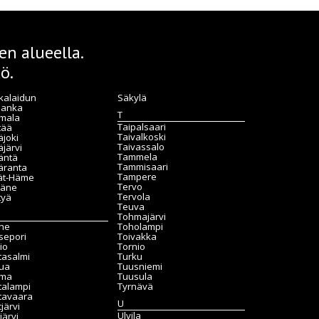
n alueella.
ö.
kalaidun
Säkylä
lanka
T
mala
Taipalsaari
tää
Taivalkoski
joki
Taivassalo
järvi
Tammela
äntä
Tammisaari
äranta
Tampere
jät-Häme
Tervo
käne
Tervola
tyä
Teuva
Tohmajärvi
he
Toholampi
sepori
Toivakka
io
Tornio
tasalmi
Turku
ua
Tuusniemi
ma
Tuusula
talampi
Tyrnävä
tavaara
U
järvi
Ulvila
järvi