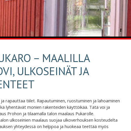
UKARO – MAALILLA
VI, ULKOSEINÄT JA
ENTEET
ja rapauttaa tiilet. Rapautuminen, ruostuminen ja lahoaminen
ekä lyhentävät monien rakenteiden käyttöikää. Tätä voi ja
us Prohon ja tilaamalla talon maalaus Pukarolle.
talon ulkoseinien maalaus suojaa ulkoverhouksen kosteudelta
alauksen yhteydessä on helppoa ja huokeaa teettää myös