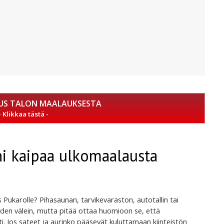
US TALON MAALAUKSESTA
ni kaipaa ulkomaalausta
s Pukarolle? Pihasaunan, tarvikevaraston, autotallin tai
den välein, mutta pitää ottaa huomioon se, että
i. Jos sateet ja aurinko pääsevät kuluttamaan kiinteistön