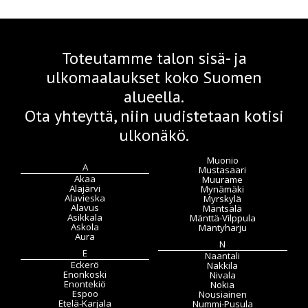
Toteutamme talon sisä- ja
ulkomaalaukset koko Suomen
alueella.
Ota yhteyttä, niin uudistetaan kotisi
ulkonäkö.
Muonio
A
Mustasaari
Akaa
Muurame
Alajärvi
Mynämäki
Alavieska
Myrskylä
Alavus
Mäntsälä
Asikkala
Mänttä-Vilppula
Askola
Mäntyharju
Aura
N
E
Naantali
Eckerö
Nakkila
Enonkoski
Nivala
Enontekiö
Nokia
Espoo
Nousiainen
Etelä-Karjala
Nummi-Pusula