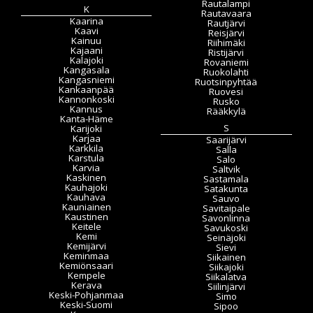
Rautalampi
K
Rautavaara
Kaarina
Rautjärvi
Kaavi
Reisjärvi
Kainuu
Riihimäki
Kajaani
Ristijärvi
Kalajoki
Rovaniemi
Kangasala
Ruokolahti
Kangasniemi
Ruotsinpyhtää
Kankaanpää
Ruovesi
Kannonkoski
Rusko
Kannus
Rääkkylä
Kanta-Häme
S
Karijoki
Karjaa
Saarijärvi
Karkkila
Salla
Karstula
Salo
Karvia
Saltvik
Kaskinen
Sastamala
Kauhajoki
Satakunta
Kauhava
Sauvo
Kauniainen
Savitaipale
Kaustinen
Savonlinna
Keitele
Savukoski
Kemi
Seinäjoki
Kemijärvi
Sievi
Keminmaa
Siikainen
Kemiönsaari
Siikajoki
Kempele
Siikalatva
Kerava
Siilinjärvi
Keski-Pohjanmaa
Simo
Keski-Suomi
Sipoo