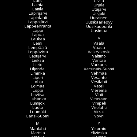
Lahti
Ulvila
Laihia
Urjala
Laitila
Utajärvi
Lapinjärvi
Utsjoki
Lapinlahti
Uurainen
Lappajärvi
Uusikaarlepyy
Lappeenranta
Uusikaupunki
Lappi
Uusimaa
Lapua
V
Laukaa
Lemi
Vaala
Lempäälä
Vaasa
Leppävirta
Valkeakoski
Lestijärvi
Valtimo
Lieksa
Vantaa
Lieto
Varkaus
Liljendal
Varsinais-Suomi
Liminka
Vehmaa
Liperi
Vesanto
Lohja
Vesilahti
Loimaa
Veteli
Loppi
Vieremä
Loviisa
Vihti
Luhanka
Viitasaari
Lumijoki
Vimpeli
Luoto
Virolahti
Luumäki
Virrat
Länsi-Suomi
Vöyri
M
Y
Maalahti
Ylitornio
Marttila
Ylivieska
Masku
Ylöjärvi