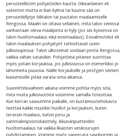
perusteellisten pohjatöiden kautta. Oikeanlainen eli
sateeton mutta ei liian kylmä tai kuuma sää on
perusedellytys tiilitalon tai puutalon maalaamiselle
Rengossa. Maalin on oltava sellainen, mitä talon seinissä
vanhastaan oleva maalipinta ei hylji (jos siis kyseessä on
talon huoltomaalaus eikä ensimaalaus). Esivalmistelut eli
talon maalauksen pohjatyöt tarkoittavat usein
julkisivupesua. Talon ulkoseinät voidaan pestä Rengossa,
vaikka vähän sataisikin. Pohjatöinä pitänee suorittaa
myös joitain korjauksia, jos julkisivussa on esimerkiksi jo
lahonneita puuosia. Näille korjauksille ja pestyjen seinien
kuivumiselle pitää varata oma aikansa.
Suunnitteluvaiheen aikana voimme pohtia myös sitä,
mitä muita julkisivutöitä voisimme samalla toteuttaa.
Kun kerran saavumme paikalle, on kustannustehokasta
teettää kaikki muutkin huollot ja korjaukset, kuten
terassin maalaus, katon pesu ja
sammalenpoistokäsittely, ikkunanpuitteiden
huoltomaalaus tai vaikka likaisten vesikourujen
puhdistaminen. Voimme myös saneerata savuhormin ja