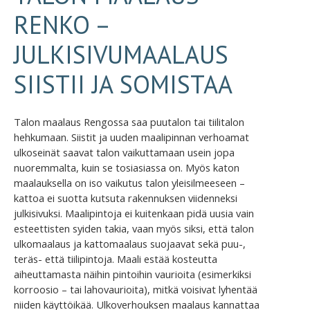
RENKO –
JULKISIVUMAALAUS
SIISTII JA SOMISTAA
Talon maalaus Rengossa saa puutalon tai tiilitalon
hehkumaan. Siistit ja uuden maalipinnan verhoamat
ulkoseinät saavat talon vaikuttamaan usein jopa
nuoremmalta, kuin se tosiasiassa on. Myös katon
maalauksella on iso vaikutus talon yleisilmeeseen –
kattoa ei suotta kutsuta rakennuksen viidenneksi
julkisivuksi. Maalipintoja ei kuitenkaan pidä uusia vain
esteettisten syiden takia, vaan myös siksi, että talon
ulkomaalaus ja kattomaalaus suojaavat sekä puu-,
teräs- että tiilipintoja. Maali estää kosteutta
aiheuttamasta näihin pintoihin vaurioita (esimerkiksi
korroosio – tai lahovaurioita), mitkä voisivat lyhentää
niiden käyttöikää. Ulkoverhouksen maalaus kannattaa