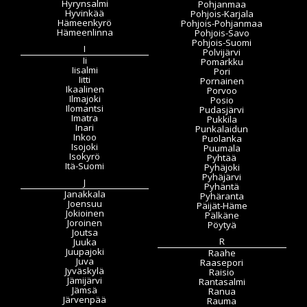
Hyrynsalmi
Pohjanmaa
Hyvinkää
Pohjois-Karjala
Hämeenkyrö
Pohjois-Pohjanmaa
Hämeenlinna
Pohjois-Savo
Pohjois-Suomi
I
Polvijärvi
Ii
Pomarkku
Iisalmi
Pori
Iitti
Pornainen
Ikaalinen
Porvoo
Ilmajoki
Posio
Ilomantsi
Pudasjärvi
Imatra
Pukkila
Inari
Punkalaidun
Inkoo
Puolanka
Isojoki
Puumala
Isokyrö
Pyhtää
Itä-Suomi
Pyhäjoki
Pyhäjärvi
J
Pyhäntä
Janakkala
Pyhäranta
Joensuu
Päijät-Häme
Jokioinen
Pälkäne
Joroinen
Pöytyä
Joutsa
R
Juuka
Juupajoki
Raahe
Juva
Raasepori
Jyväskylä
Raisio
Jämijärvi
Rantasalmi
Jämsä
Ranua
Järvenpää
Rauma