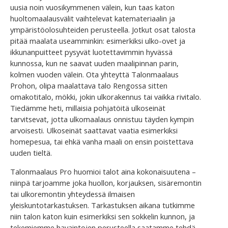
uusia noin vuosikymmenen välein, kun taas katon
huoltomaalausvälit vaihtelevat katemateriaalin ja
ympäristöolosuhteiden perusteella. Jotkut osat talosta
pitää maalata useamminkin: esimerkiksi ulko-ovet ja
ikkunanpuitteet pysyvät luotettavimmin hyvässä
kunnossa, kun ne saavat uuden maalipinnan parin,
kolmen vuoden välein. Ota yhteyttä Talonmaalaus
Prohon, olipa maalattava talo Rengossa sitten
omakotitalo, mökki, jokin ulkorakennus tai vaikka rivitalo.
Tiedämme heti, millaisia pohjatöitä ulkoseinät
tarvitsevat, jotta ulkomaalaus onnistuu täyden kympin
arvoisesti. Ulkoseinät saattavat vaatia esimerkiksi
homepesua, tai ehkä vanha maali on ensin poistettava
uuden tieltä.
Talonmaalaus Pro huomioi talot aina kokonaisuutena –
niinpä tarjoamme joka huollon, korjauksen, sisäremontin
tai ulkoremontin yhteydessä ilmaisen
yleiskuntotarkastuksen. Tarkastuksen aikana tutkimme
niin talon katon kuin esimerkiksi sen sokkelin kunnon, ja
tekemiemme havaintojen perusteella saatamme tehdä