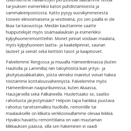
tarjouksen esimerkiksi katon puhdistamisesta ja
sammaleenpoistosta. Katto pysyy vuosikymmenestä
toiseen elinvoimaisena ja vesitiiviinä, jos sen päällä ei ole
likaa tai kasvustoja. Meidän kauttamme saatte
huipputekijät myös sisämaalauksiin ja esimerkiksi
kylpyhuoneremontteihin. Monet pinnat voidaan maalata,
myös kylpyhuoneen laatta- ja kaakelipinnat, saunan
lauteet ja seinät sekä keittiön tasot ja kaapinovet.
Palvelemme Rengossa ja muualla Hämeenlinnassa (kuten
Hauholla ja Lammilla) niin taloyhtiöitä kuin yritys- ja
yksityisasiakkaitakin, joista viimeksi mainitut voivat hakea
töistämme kotitalousvähennystä. Palvelemme myös
Hämeenlinnan naapurikunnissa, kuten Akaassa,
Hausjärvellä sekä Pälkäneellä. Huolettaako se, saatko
rahoitusta järjestymään? Helpoin tapa hankkia joustava
rahoitus tarvitsemallesi huollolle, remontille tai
maalaukselle on klikata verkkosivuillamme olevaa linkkiä.
Hyväksi havaittu remonttilaina on vain muutaman
klikkauksen päässä, sillä sen hakeminen ei vaadi