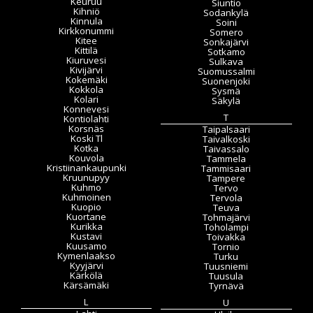
Keuruu
Siuntio
Kihniö
Sodankylä
Kinnula
Soini
Kirkkonummi
Somero
Kitee
Sonkajärvi
Kittilä
Sotkamo
Kiuruvesi
Sulkava
Kivijärvi
Suomussalmi
Kokemäki
Suonenjoki
Kokkola
Sysmä
Kolari
Säkylä
Konnevesi
T
Kontiolahti
Korsnäs
Taipalsaari
Koski Tl
Taivalkoski
Kotka
Taivassalo
Kouvola
Tammela
Kristiinankaupunki
Tammisaari
Kruunupyy
Tampere
Kuhmo
Tervo
Kuhmoinen
Tervola
Kuopio
Teuva
Kuortane
Tohmajärvi
Kurikka
Toholampi
Kustavi
Toivakka
Kuusamo
Tornio
Kymenlaakso
Turku
Kyyjärvi
Tuusniemi
Kärkölä
Tuusula
Kärsämäki
Tyrnävä
L
U