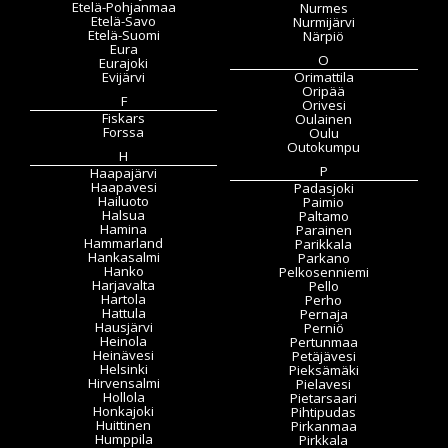
Etelä-Pohjanmaa
Nurmes
Etelä-Savo
Nurmijärvi
Etelä-Suomi
Närpiö
Eura
O
Eurajoki
Evijärvi
Orimattila
Oripää
F
Orivesi
Fiskars
Oulainen
Forssa
Oulu
Outokumpu
H
P
Haapajärvi
Haapavesi
Padasjoki
Hailuoto
Paimio
Halsua
Paltamo
Hamina
Parainen
Hammarland
Parikkala
Hankasalmi
Parkano
Hanko
Pelkosenniemi
Harjavalta
Pello
Hartola
Perho
Hattula
Pernaja
Hausjärvi
Perniö
Heinola
Pertunmaa
Heinävesi
Petäjävesi
Helsinki
Pieksämäki
Hirvensalmi
Pielavesi
Hollola
Pietarsaari
Honkajoki
Pihtipudas
Huittinen
Pirkanmaa
Humppila
Pirkkala