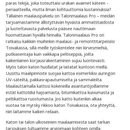
paras tekijä, joka toteuttaisi urakan avaimet käteen -
periaatteella, mutta ilman kohtuuttomia kustannuksia?
Tällainen maalauspalvelu on Talonmaalaus Pro – meidän
tarjoamastamme ällistyttävän hyvästä ammattitaidosta
ja luotettavasta palvelusta pääsee nauttimaan
huomattavan hyvällä hinnalla. Talonmaalaus Pro on
ratkaisu kaikkiin muihinkin maalaus- ja remonttitarpeisiisi
Toivakassa, sillä meille työskentelee niin kirvesmiehiä,
putkiasentajia kuin vaikkapa peltiseppiä, joilta
kaikenlainen korjausrakentaminen sujuu luontevasti.
Myös talon katon huollatat ja laitatat kuntoon meillä.
Uusittu maalipinnoite suojaa kattoa esimerkiksi auringon
UV-säteiltä, pakkasrapautumiselta ja sammaleilta.
Maalauttamalla kattosi kokeneilla asiantuntijoillamme
estät kattotiiliä hajoamasta, bitumikattoa kuivumasta ja
peltikattoa ruostumasta. Jos katto kuitenkin alkaa
vuotaa tai myrsky rikkoo katon Toivakassa, ota yhteyttä,
niin laitamme kaiken reilaan.
Katon tai talon ulkoseinien maalaamisesta saat tarkan
tarjouksen tultuamme arvioimaan kohteen omilla