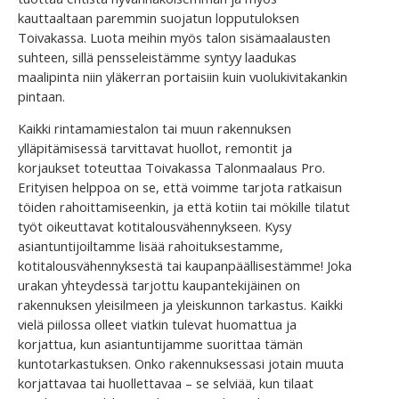
kauttaaltaan paremmin suojatun lopputuloksen
Toivakassa. Luota meihin myös talon sisämaalausten
suhteen, sillä pensseleistämme syntyy laadukas
maalipinta niin yläkerran portaisiin kuin vuolukivitakankin
pintaan.
Kaikki rintamamiestalon tai muun rakennuksen
ylläpitämisessä tarvittavat huollot, remontit ja
korjaukset toteuttaa Toivakassa Talonmaalaus Pro.
Erityisen helppoa on se, että voimme tarjota ratkaisun
töiden rahoittamiseenkin, ja että kotiin tai mökille tilatut
työt oikeuttavat kotitalousvähennykseen. Kysy
asiantuntijoiltamme lisää rahoituksestamme,
kotitalousvähennyksestä tai kaupanpäällisestämme! Joka
urakan yhteydessä tarjottu kaupantekijäinen on
rakennuksen yleisilmeen ja yleiskunnon tarkastus. Kaikki
vielä piilossa olleet viatkin tulevat huomattua ja
korjattua, kun asiantuntijamme suorittaa tämän
kuntotarkastuksen. Onko rakennuksessasi jotain muuta
korjattavaa tai huollettavaa – se selviää, kun tilaat