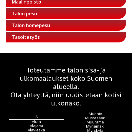
Maalinpoisto
Talon pesu
Talon homepesu
Tasoitetyöt
Toteutamme talon sisä- ja
ulkomaalaukset koko Suomen
alueella.
Ota yhteyttä, niin uudistetaan kotisi
ulkonäkö.
Muonio
A
Mustasaari
Akaa
Muurame
Alajärvi
Mynämäki
Alavieska
Myrskylä