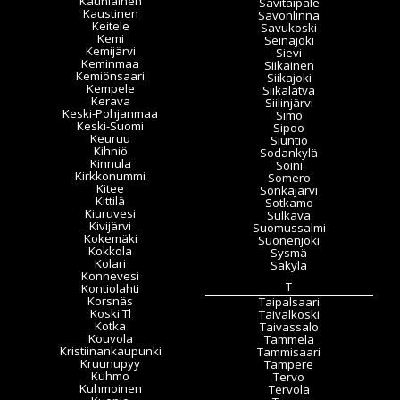
Kauniainen
Savitaipale
Kaustinen
Savonlinna
Keitele
Savukoski
Kemi
Seinäjoki
Kemijärvi
Sievi
Keminmaa
Siikainen
Kemiönsaari
Siikajoki
Kempele
Siikalatva
Kerava
Siilinjärvi
Keski-Pohjanmaa
Simo
Keski-Suomi
Sipoo
Keuruu
Siuntio
Kihniö
Sodankylä
Kinnula
Soini
Kirkkonummi
Somero
Kitee
Sonkajärvi
Kittilä
Sotkamo
Kiuruvesi
Sulkava
Kivijärvi
Suomussalmi
Kokemäki
Suonenjoki
Kokkola
Sysmä
Kolari
Säkylä
Konnevesi
T
Kontiolahti
Korsnäs
Taipalsaari
Koski Tl
Taivalkoski
Kotka
Taivassalo
Kouvola
Tammela
Kristiinankaupunki
Tammisaari
Kruunupyy
Tampere
Kuhmo
Tervo
Kuhmoinen
Tervola