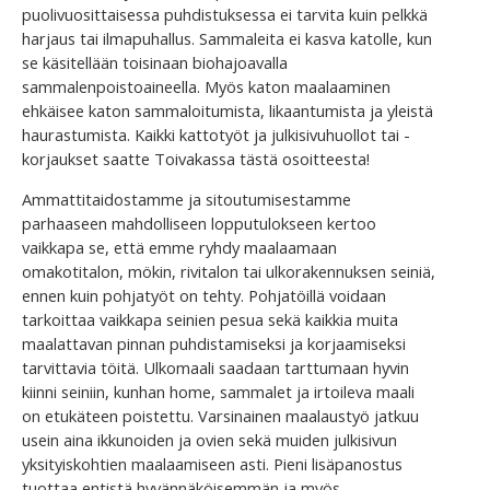
puolivuosittaisessa puhdistuksessa ei tarvita kuin pelkkä
harjaus tai ilmapuhallus. Sammaleita ei kasva katolle, kun
se käsitellään toisinaan biohajoavalla
sammalenpoistoaineella. Myös katon maalaaminen
ehkäisee katon sammaloitumista, likaantumista ja yleistä
haurastumista. Kaikki kattotyöt ja julkisivuhuollot tai -
korjaukset saatte Toivakassa tästä osoitteesta!
Ammattitaidostamme ja sitoutumisestamme
parhaaseen mahdolliseen lopputulokseen kertoo
vaikkapa se, että emme ryhdy maalaamaan
omakotitalon, mökin, rivitalon tai ulkorakennuksen seiniä,
ennen kuin pohjatyöt on tehty. Pohjatöillä voidaan
tarkoittaa vaikkapa seinien pesua sekä kaikkia muita
maalattavan pinnan puhdistamiseksi ja korjaamiseksi
tarvittavia töitä. Ulkomaali saadaan tarttumaan hyvin
kiinni seiniin, kunhan home, sammalet ja irtoileva maali
on etukäteen poistettu. Varsinainen maalaustyö jatkuu
usein aina ikkunoiden ja ovien sekä muiden julkisivun
yksityiskohtien maalaamiseen asti. Pieni lisäpanostus
tuottaa entistä hyvännäköisemmän ja myös