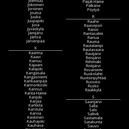
Joensuu
Päijät-Häme
Jokioinen
Pälkäne
Joroinen
Pöytyä
Joutsa
R
Juuka
Juupajoki
Raahe
Juva
Raasepori
Jyväskylä
Raisio
Jämijärvi
Rantasalmi
Jämsä
Ranua
Järvenpää
Rauma
Rautalampi
K
Rautavaara
Kaarina
Rautjärvi
Kaavi
Reisjärvi
Kainuu
Riihimäki
Kajaani
Ristijärvi
Kalajoki
Rovaniemi
Kangasala
Ruokolahti
Kangasniemi
Ruotsinpyhtää
Kankaanpää
Ruovesi
Kannonkoski
Rusko
Kannus
Rääkkylä
Kanta-Häme
S
Karijoki
Karjaa
Saarijärvi
Karkkila
Salla
Karstula
Salo
Karvia
Saltvik
Kaskinen
Sastamala
Kauhajoki
Satakunta
Kauhava
Sauvo