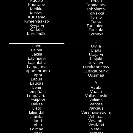
Kuopio
Teuva
Kuortane
Tohmajärvi
Kurikka
Toholampi
Kustavi
Toivakka
Kuusamo
Tornio
Kymenlaakso
Turku
Kyyjärvi
Tuusniemi
Kärkölä
Tuusula
Kärsämäki
Tyrnävä
L
U
Lahti
Ulvila
Laihia
Urjala
Laitila
Utajärvi
Lapinjärvi
Utsjoki
Lapinlahti
Uurainen
Lappajärvi
Uusikaarlepyy
Lappeenranta
Uusikaupunki
Lappi
Uusimaa
Lapua
V
Laukaa
Lemi
Vaala
Lempäälä
Vaasa
Leppävirta
Valkeakoski
Lestijärvi
Valtimo
Lieksa
Vantaa
Lieto
Varkaus
Liljendal
Varsinais-Suomi
Liminka
Vehmaa
Liperi
Vesanto
Lohja
Vesilahti
Loimaa
Veteli
Loppi
Vieremä