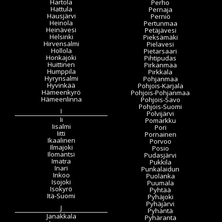
Hartola
Perho
Hattula
Pernaja
Hausjärvi
Perniö
Heinola
Pertunmaa
Heinävesi
Petäjävesi
Helsinki
Pieksämäki
Hirvensalmi
Pielavesi
Hollola
Pietarsaari
Honkajoki
Pihtipudas
Huittinen
Pirkanmaa
Humppila
Pirkkala
Hyrynsalmi
Pohjanmaa
Hyvinkää
Pohjois-Karjala
Hämeenkyrö
Pohjois-Pohjanmaa
Hämeenlinna
Pohjois-Savo
Pohjois-Suomi
I
Polvijärvi
Ii
Pomarkku
Iisalmi
Pori
Iitti
Pornainen
Ikaalinen
Porvoo
Ilmajoki
Posio
Ilomantsi
Pudasjärvi
Imatra
Pukkila
Inari
Punkalaidun
Inkoo
Puolanka
Isojoki
Puumala
Isokyrö
Pyhtää
Itä-Suomi
Pyhäjoki
Pyhäjärvi
J
Pyhäntä
Janakkala
Pyhäranta