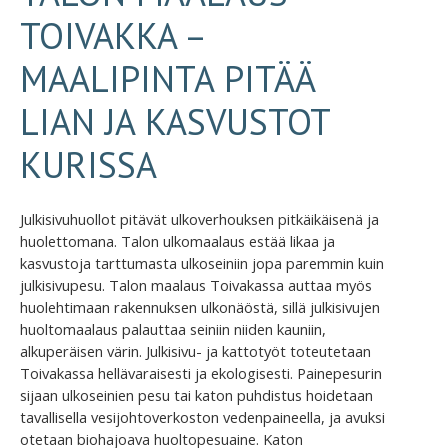
TOIVAKKA –
MAALIPINTA PITÄÄ
LIAN JA KASVUSTOT
KURISSA
Julkisivuhuollot pitävät ulkoverhouksen pitkäikäisenä ja
huolettomana. Talon ulkomaalaus estää likaa ja
kasvustoja tarttumasta ulkoseiniin jopa paremmin kuin
julkisivupesu. Talon maalaus Toivakassa auttaa myös
huolehtimaan rakennuksen ulkonäöstä, sillä julkisivujen
huoltomaalaus palauttaa seiniin niiden kauniin,
alkuperäisen värin. Julkisivu- ja kattotyöt toteutetaan
Toivakassa hellävaraisesti ja ekologisesti. Painepesurin
sijaan ulkoseinien pesu tai katon puhdistus hoidetaan
tavallisella vesijohtoverkoston vedenpaineella, ja avuksi
otetaan biohajoava huoltopesuaine. Katon