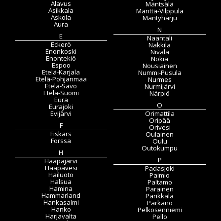
Alavus
Mäntsälä
Asikkala
Mänttä-Vilppula
Askola
Mäntyharju
Aura
N
E
Naantali
Eckerö
Nakkila
Enonkoski
Nivala
Enontekiö
Nokia
Espoo
Nousiainen
Etelä-Karjala
Nummi-Pusula
Etelä-Pohjanmaa
Nurmes
Etelä-Savo
Nurmijärvi
Etelä-Suomi
Närpiö
Eura
O
Eurajoki
Evijärvi
Orimattila
Oripää
F
Orivesi
Fiskars
Oulainen
Forssa
Oulu
Outokumpu
H
P
Haapajärvi
Haapavesi
Padasjoki
Hailuoto
Paimio
Halsua
Paltamo
Hamina
Parainen
Hammarland
Parikkala
Hankasalmi
Parkano
Hanko
Pelkosenniemi
Harjavalta
Pello