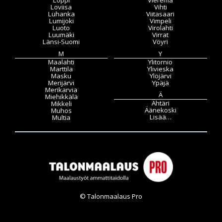
Loviisa
Vihti
Luhanka
Viitasaari
Lumijoki
Vimpeli
Luoto
Virolahti
Luumäki
Virrat
Länsi-Suomi
Vöyri
M
Y
Maalahti
Ylitornio
Marttila
Ylivieska
Masku
Ylöjärvi
Merijärvi
Ypäjä
Merikarvia
Ä
Miehikkälä
Ähtäri
Mikkeli
Äänekoski
Muhos
Lisää…
Multia
© Talonmaalaus Pro