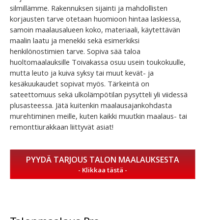
silmillämme. Rakennuksen sijainti ja mahdollisten
korjausten tarve otetaan huomioon hintaa laskiessa,
samoin maalausalueen koko, materiaali, käytettävän
maalin laatu ja menekki sekä esimerkiksi
henkilönostimien tarve. Sopiva sää taloa
huoltomaalauksille Toivakassa osuu usein toukokuulle,
mutta leuto ja kuiva syksy tai muut kevät- ja
kesäkuukaudet sopivat myös. Tärkeintä on
sateettomuus sekä ulkolämpötilan pysytteli yli viidessä
plusasteessa. Jätä kuitenkin maalausajankohdasta
murehtiminen meille, kuten kaikki muutkin maalaus- tai
remonttiurakkaan liittyvät asiat!
PYYDÄ TARJOUS TALON MAALAUKSESTA