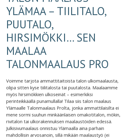
YLÄMAA – TIILITALO,
PUUTALO,
HIRSIMÖKKI… SEN
MAALAA
TALONMAALAUS PRO
Voimme tarjota ammattitaitoista talon ulkomaalausta,
olipa sitten kyse tiilitalosta tai puutalosta. Maalaamme
myös hirsimökkien ulkoseinät – esimerkiksi
perinteikkäällä punamullalla! Tilaa siis talon maalaus
Ylämaalle Talonmaalaus Prolta, jonka ammattilaisilta ei
mene sormi suuhun minkäänlaisen omakotitalon, mökin,
rivitalon tai ulkorakennuksen maalaustöiden edessä.
Julkisivumaalaus onnistuu Ylämaalla aina parhain
mahdollisin arvosanoin, sillä mikään maalaustyö (ei