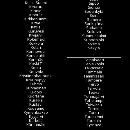
Keski-Suomi
Sipoo
Keuruu
Siuntio
Kihniö
Sodankylä
Kinnula
Soini
Kirkkonummi
Somero
Kitee
Sonkajärvi
Kittilä
Sotkamo
Kiuruvesi
Sulkava
Kivijärvi
Suomussalmi
Kokemäki
Suonenjoki
Kokkola
Sysmä
Kolari
Säkylä
Konnevesi
T
Kontiolahti
Korsnäs
Taipalsaari
Koski Tl
Taivalkoski
Kotka
Taivassalo
Kouvola
Tammela
Kristiinankaupunki
Tammisaari
Kruunupyy
Tampere
Kuhmo
Tervo
Kuhmoinen
Tervola
Kuopio
Teuva
Kuortane
Tohmajärvi
Kurikka
Toholampi
Kustavi
Toivakka
Kuusamo
Tornio
Kymenlaakso
Turku
Kyyjärvi
Tuusniemi
Kärkölä
Tuusula
Kärsämäki
Tyrnävä