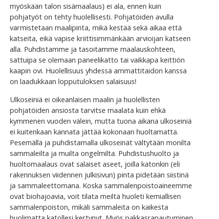
myöskään talon sisämaalaus) ei ala, ennen kuin
pohjatyöt on tehty huolellisesti. Pohjatöiden avulla
varmistetaan maalipinta, mikä kestää sekä aikaa että
katseita, eikä vapise kriittisimmänkään arvioijan katseen
alla. Puhdistamme ja tasoitamme maalauskohteen,
sattuipa se olemaan paneelikatto tai vaikkapa keittiön
kaapin ovi. Huolellisuus yhdessä ammattitaidon kanssa
on laadukkaan lopputuloksen salaisuus!
Ulkoseiniä ei oikeanlaisen maalin ja huolellisten
pohjatöiden ansiosta tarvitse maalata kuin ehkä
kymmenen vuoden välein, mutta tuona aikana ulkoseiniä
ei kuitenkaan kannata jättää kokonaan huoltamatta.
Pesemällä ja puhdistamalla ulkoseinät vältytään monilta
sammaleilta ja muilta ongelmilta. Puhdistushuolto ja
huoltomaalaus ovat salaiset aseet, joilla katonkin (eli
rakennuksen viidennen julkisivun) pinta pidetään siistinä
ja sammaleettomana. Koska sammalenpoistoaineemme
ovat biohajoavia, voit tilata meiltä huoleti kemiallisen
sammalenpoiston, mikäli sammaleita on kaikesta
huolimatta katollesi kertynyt. Myös pakkasrapautuminen