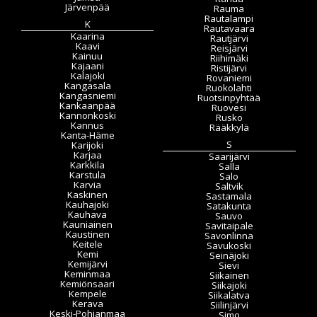
Järvenpää
Rauma
Rautalampi
K
Rautavaara
Kaarina
Rautjärvi
Kaavi
Reisjärvi
Kainuu
Riihimäki
Kajaani
Ristijärvi
Kalajoki
Rovaniemi
Kangasala
Ruokolahti
Kangasniemi
Ruotsinpyhtää
Kankaanpää
Ruovesi
Kannonkoski
Rusko
Kannus
Rääkkylä
Kanta-Häme
S
Karijoki
Karjaa
Saarijärvi
Karkkila
Salla
Karstula
Salo
Karvia
Saltvik
Kaskinen
Sastamala
Kauhajoki
Satakunta
Kauhava
Sauvo
Kauniainen
Savitaipale
Kaustinen
Savonlinna
Keitele
Savukoski
Kemi
Seinäjoki
Kemijärvi
Sievi
Keminmaa
Siikainen
Kemiönsaari
Siikajoki
Kempele
Siikalatva
Kerava
Siilinjärvi
Keski-Pohjanmaa
Simo