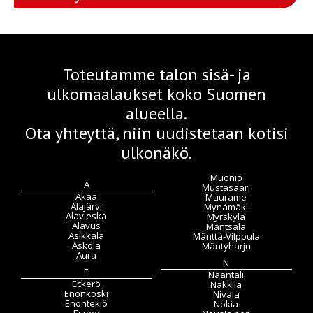
Toteutamme talon sisä- ja
ulkomaalaukset koko Suomen
alueella.
Ota yhteyttä, niin uudistetaan kotisi
ulkonäkö.
Muonio
A
Mustasaari
Akaa
Muurame
Alajärvi
Mynämäki
Alavieska
Myrskylä
Alavus
Mäntsälä
Asikkala
Mänttä-Vilppula
Askola
Mäntyharju
Aura
N
E
Naantali
Eckerö
Nakkila
Enonkoski
Nivala
Enontekiö
Nokia