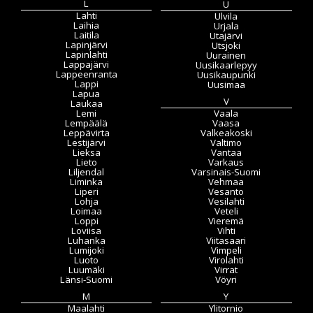
L
U
Lahti
Ulvila
Laihia
Urjala
Laitila
Utajärvi
Lapinjärvi
Utsjoki
Lapinlahti
Uurainen
Lappajärvi
Uusikaarlepyy
Lappeenranta
Uusikaupunki
Lappi
Uusimaa
Lapua
V
Laukaa
Lemi
Vaala
Lempäälä
Vaasa
Leppävirta
Valkeakoski
Lestijärvi
Valtimo
Lieksa
Vantaa
Lieto
Varkaus
Liljendal
Varsinais-Suomi
Liminka
Vehmaa
Liperi
Vesanto
Lohja
Vesilahti
Loimaa
Veteli
Loppi
Vieremä
Loviisa
Vihti
Luhanka
Viitasaari
Lumijoki
Vimpeli
Luoto
Virolahti
Luumäki
Virrat
Länsi-Suomi
Vöyri
M
Y
Maalahti
Ylitornio