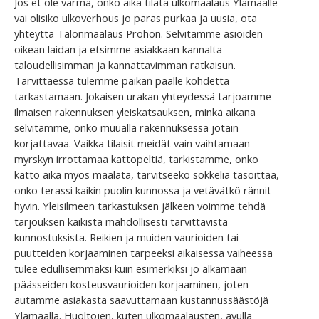
Jos et ole varma, onko aika tilata ulkomaalaus Ylämaalle
vai olisiko ulkoverhous jo paras purkaa ja uusia, ota
yhteyttä Talonmaalaus Prohon. Selvitämme asioiden
oikean laidan ja etsimme asiakkaan kannalta
taloudellisimman ja kannattavimman ratkaisun.
Tarvittaessa tulemme paikan päälle kohdetta
tarkastamaan. Jokaisen urakan yhteydessä tarjoamme
ilmaisen rakennuksen yleiskatsauksen, minkä aikana
selvitämme, onko muualla rakennuksessa jotain
korjattavaa. Vaikka tilaisit meidät vain vaihtamaan
myrskyn irrottamaa kattopeltiä, tarkistamme, onko
katto aika myös maalata, tarvitseeko sokkelia tasoittaa,
onko terassi kaikin puolin kunnossa ja vetävätkö rännit
hyvin. Yleisilmeen tarkastuksen jälkeen voimme tehdä
tarjouksen kaikista mahdollisesti tarvittavista
kunnostuksista. Reikien ja muiden vaurioiden tai
puutteiden korjaaminen tarpeeksi aikaisessa vaiheessa
tulee edullisemmaksi kuin esimerkiksi jo alkamaan
päässeiden kosteusvaurioiden korjaaminen, joten
autamme asiakasta saavuttamaan kustannussäästöjä
Ylämaalla. Huoltojen, kuten ulkomaalausten, avulla