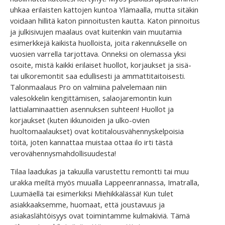
uhkaa erilaisten kattojen kuntoa Ylämaalla, mutta sitäkin
voidaan hillitä katon pinnoitusten kautta. Katon pinnoitus
ja julkisivujen maalaus ovat kuitenkin vain muutamia
esimerkkejä kaikista huolloista, joita rakennukselle on
vuosien varrella tarjottava. Onneksi on olemassa yksi
osoite, mistä kaikki erilaiset huollot, korjaukset ja sisä-
tai ulkoremontit saa edullisesti ja ammattitaitoisesti.
Talonmaalaus Pro on valmiina palvelemaan niin
valesokkelin kengittämisen, salaojaremontin kuin
lattialaminaattien asennuksen suhteen! Huollot ja
korjaukset (kuten ikkunoiden ja ulko-ovien
huoltomaalaukset) ovat kotitalousvähennyskelpoisia
töitä, joten kannattaa muistaa ottaa ilo irti tästä
verovähennysmahdollisuudesta!
Tilaa laadukas ja takuulla varustettu remontti tai muu
urakka meiltä myös muualla Lappeenrannassa, Imatralla,
Luumäellä tai esimerkiksi Miehikkälässä! Kun tulet
asiakkaaksemme, huomaat, että joustavuus ja
asiakaslähtöisyys ovat toimintamme kulmakiviä. Tämä