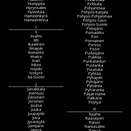
Humppila
Pirkkala
Hyrynsalmi
Pohjanmaa
Hyvinkää
Pohjois-Karjala
Hämeenkyrö
Pohjois-Pohjanmaa
Hämeenlinna
Pohjois-Savo
Pohjois-Suomi
I
Polvijärvi
Ii
Pomarkku
Iisalmi
Pori
Iitti
Pornainen
Ikaalinen
Porvoo
Ilmajoki
Posio
Ilomantsi
Pudasjärvi
Imatra
Pukkila
Inari
Punkalaidun
Inkoo
Puolanka
Isojoki
Puumala
Isokyrö
Pyhtää
Itä-Suomi
Pyhäjoki
Pyhäjärvi
J
Pyhäntä
Janakkala
Pyhäranta
Joensuu
Päijät-Häme
Jokioinen
Pälkäne
Joroinen
Pöytyä
Joutsa
R
Juuka
Juupajoki
Raahe
Juva
Raasepori
Jyväskylä
Raisio
Jämijärvi
Rantasalmi
Jämsä
Ranua