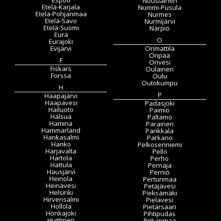
Espoo
Nousiainen
Etelä-Karjala
Nummi-Pusula
Etelä-Pohjanmaa
Nurmes
Etelä-Savo
Nurmijärvi
Etelä-Suomi
Närpiö
Eura
O
Eurajoki
Evijärvi
Orimattila
Oripää
F
Orivesi
Fiskars
Oulainen
Forssa
Oulu
Outokumpu
H
P
Haapajärvi
Haapavesi
Padasjoki
Hailuoto
Paimio
Halsua
Paltamo
Hamina
Parainen
Hammarland
Parikkala
Hankasalmi
Parkano
Hanko
Pelkosenniemi
Harjavalta
Pello
Hartola
Perho
Hattula
Pernaja
Hausjärvi
Perniö
Heinola
Pertunmaa
Heinävesi
Petäjävesi
Helsinki
Pieksämäki
Hirvensalmi
Pielavesi
Hollola
Pietarsaari
Honkajoki
Pihtipudas
Huittinen
Pirkanmaa