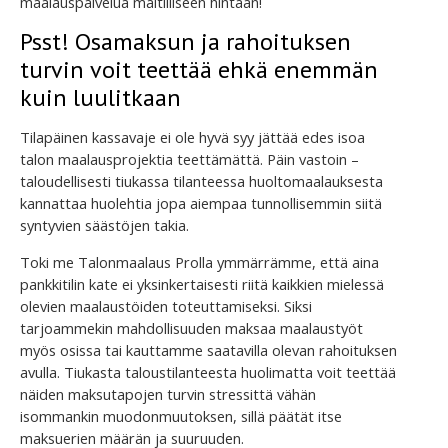
maalauspalvelua maltilliseen hintaan!
Psst! Osamaksun ja rahoituksen
turvin voit teettää ehkä enemmän
kuin luulitkaan
Tilapäinen kassavaje ei ole hyvä syy jättää edes isoa
talon maalausprojektia teettämättä. Päin vastoin –
taloudellisesti tiukassa tilanteessa huoltomaalauksesta
kannattaa huolehtia jopa aiempaa tunnollisemmin siitä
syntyvien säästöjen takia.
Toki me Talonmaalaus Prolla ymmärrämme, että aina
pankkitilin kate ei yksinkertaisesti riitä kaikkien mielessä
olevien maalaustöiden toteuttamiseksi. Siksi
tarjoammekin mahdollisuuden maksaa maalaustyöt
myös osissa tai kauttamme saatavilla olevan rahoituksen
avulla. Tiukasta taloustilanteesta huolimatta voit teettää
näiden maksutapojen turvin stressittä vähän
isommankin muodonmuutoksen, sillä päätät itse
maksuerien määrän ja suuruuden.