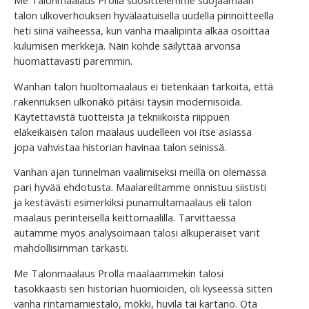
Me Talonmaalaus Prolla suosittelemme suojaamaan
talon ulkoverhouksen hyvälaatuisella uudella pinnoitteella
heti siinä vaiheessa, kun vanha maalipinta alkaa osoittaa
kulumisen merkkejä. Näin kohde säilyttää arvonsa
huomattavasti paremmin.
Wanhan talon huoltomaalaus ei tietenkään tarkoita, että
rakennuksen ulkonäkö pitäisi täysin modernisoida.
Käytettävistä tuotteista ja tekniikoista riippuen
eläkeikäisen talon maalaus uudelleen voi itse asiassa
jopa vahvistaa historian havinaa talon seinissä.
Vanhan ajan tunnelman vaalimiseksi meillä on olemassa
pari hyvää ehdotusta. Maalareiltamme onnistuu siististi
ja kestävästi esimerkiksi punamultamaalaus eli talon
maalaus perinteisellä keittomaalilla. Tarvittaessa
autamme myös analysoimaan talosi alkuperäiset värit
mahdollisimman tarkasti.
Me Talonmaalaus Prolla maalaammekin talosi
tasokkaasti sen historian huomioiden, oli kyseessä sitten
vanha rintamamiestalo, mökki, huvila tai kartano. Ota