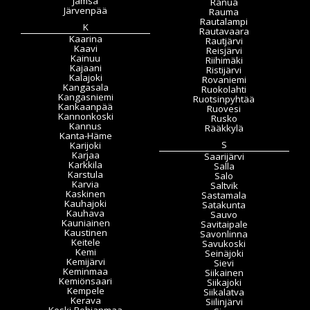
Jämsä
Ranua
Järvenpää
Rauma
Rautalampi
K
Rautavaara
Kaarina
Rautjärvi
Kaavi
Reisjärvi
Kainuu
Riihimäki
Kajaani
Ristijärvi
Kalajoki
Rovaniemi
Kangasala
Ruokolahti
Kangasniemi
Ruotsinpyhtää
Kankaanpää
Ruovesi
Kannonkoski
Rusko
Kannus
Rääkkylä
Kanta-Häme
S
Karijoki
Karjaa
Saarijärvi
Karkkila
Salla
Karstula
Salo
Karvia
Saltvik
Kaskinen
Sastamala
Kauhajoki
Satakunta
Kauhava
Sauvo
Kauniainen
Savitaipale
Kaustinen
Savonlinna
Keitele
Savukoski
Kemi
Seinäjoki
Kemijärvi
Sievi
Keminmaa
Siikainen
Kemiönsaari
Siikajoki
Kempele
Siikalatva
Kerava
Siilinjärvi
Keski-Pohjanmaa