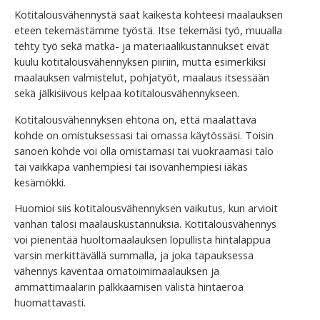
Kotitalousvähennystä saat kaikesta kohteesi maalauksen
eteen tekemästämme työstä. Itse tekemäsi työ, muualla
tehty työ sekä matka- ja materiaalikustannukset eivät
kuulu kotitalousvähennyksen piiriin, mutta esimerkiksi
maalauksen valmistelut, pohjatyöt, maalaus itsessään
sekä jälkisiivous kelpaa kotitalousvähennykseen.
Kotitalousvähennyksen ehtona on, että maalattava
kohde on omistuksessasi tai omassa käytössäsi. Toisin
sanoen kohde voi olla omistamasi tai vuokraamasi talo
tai vaikkapa vanhempiesi tai isovanhempiesi iäkäs
kesämökki.
Huomioi siis kotitalousvähennyksen vaikutus, kun arvioit
vanhan talosi maalauskustannuksia. Kotitalousvähennys
voi pienentää huoltomaalauksen lopullista hintalappua
varsin merkittävällä summalla, ja joka tapauksessa
vähennys kaventaa omatoimimaalauksen ja
ammattimaalarin palkkaamisen välistä hintaeroa
huomattavasti.