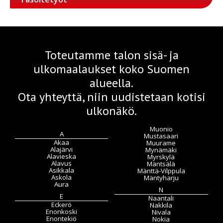
Toteutamme talon sisä- ja
ulkomaalaukset koko Suomen
alueella.
Ota yhteyttä, niin uudistetaan kotisi
ulkonäkö.
Muonio
A
Mustasaari
Akaa
Muurame
Alajärvi
Mynämäki
Alavieska
Myrskylä
Alavus
Mäntsälä
Asikkala
Mänttä-Vilppula
Askola
Mäntyharju
Aura
N
E
Naantali
Eckerö
Nakkila
Enonkoski
Nivala
Enontekiö
Nokia