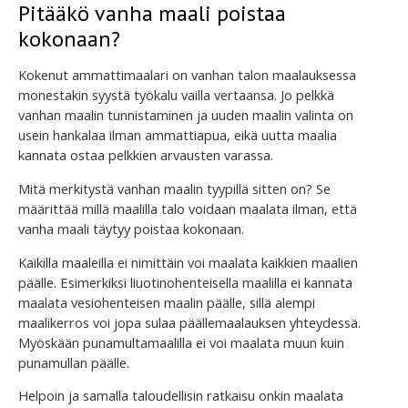
Pitääkö vanha maali poistaa
kokonaan?
Kokenut ammattimaalari on vanhan talon maalauksessa
monestakin syystä työkalu vailla vertaansa. Jo pelkkä
vanhan maalin tunnistaminen ja uuden maalin valinta on
usein hankalaa ilman ammattiapua, eikä uutta maalia
kannata ostaa pelkkien arvausten varassa.
Mitä merkitystä vanhan maalin tyypillä sitten on? Se
määrittää millä maalilla talo voidaan maalata ilman, että
vanha maali täytyy poistaa kokonaan.
Kaikilla maaleilla ei nimittäin voi maalata kaikkien maalien
päälle. Esimerkiksi liuotinohenteisella maalilla ei kannata
maalata vesiohenteisen maalin päälle, sillä alempi
maalikerros voi jopa sulaa päällemaalauksen yhteydessä.
Myöskään punamultamaalilla ei voi maalata muun kuin
punamullan päälle.
Helpoin ja samalla taloudellisin ratkaisu onkin maalata