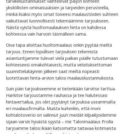
tarvikekustannukset vaihtelevat paljon kohteen
yksilöllisten ominaisuuksien ja tarpeiden perusteella,
minkä lisäksi myös omat toiveesi maalaustöiden suhteen
vaikuttavat luonnollisesti tekemäämme tarjoukseen.
Näistä syistä huoltomaalauksen hinta on kahdessa
kohteessa vain harvoin täsmälleen sama.
Oiva tapa aloittaa huoltomaalaus onkin pyytää meiltä
tarjous. Ennen lopullisen tarjouksen tekemistä
asiantuntijamme tulevat vielä paikan päälle tutustumaan
kohteeseesi omakohtaisesti, mutta veloituksettoman
suunnittelukäynnin jälkeen saat meiltä nopeasti
luotettavan hinta-arvion talosi maalauskustannuksista.
Suin päin tarjoukseemme ei tietenkään tarvitse tarttua.
Harkitse tarjoustamme rauhassa ja tee halutessasi
hintavertailua, jos olet pyytänyt tarjouksia useammalta
eri maalausfirmalta. Muista kuitenkin, että moni
kohtalotoverisi on valinnut juuri meidät kilpailijoidemme
sijaan varsin hyvästä syystä – me Talonmaalaus Prolla
tarjoamme talosi ikään katsomatta taitavaa kotimaista