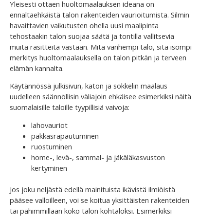
Yleisesti ottaen huoltomaalauksen ideana on
ennaltaehkäistä talon rakenteiden vaurioitumista. Silmin
havaittavien vaikutusten ohella uusi maalipinta
tehostaakin talon suojaa säätä ja tontilla vallitsevia
muita rasitteita vastaan. Mitä vanhempi talo, sitä isompi
merkitys huoltomaalauksella on talon pitkän ja terveen
elämän kannalta.
Käytännössä julkisivun, katon ja sokkelin maalaus
uudelleen säännöllisin väliajoin ehkäisee esimerkiksi näitä
suomalaisille taloille tyypillisiä vaivoja:
lahovauriot
pakkasrapautuminen
ruostuminen
home-, levä-, sammal- ja jäkäläkasvuston
kertyminen
Jos joku neljästä edellä mainituista ikävistä ilmiöistä
pääsee valloilleen, voi se koitua yksittäisten rakenteiden
tai pahimmillaan koko talon kohtaloksi. Esimerkiksi