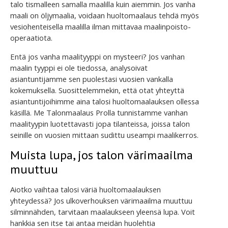
talo tismalleen samalla maalilla kuin aiemmin. Jos vanha
maali on öljymaalia, voidaan huoltomaalaus tehdä myös
vesiohenteisella maalilla ilman mittavaa maalinpoisto-
operaatiota.
Entä jos vanha maalityyppi on mysteeri? Jos vanhan
maalin tyyppi ei ole tiedossa, analysoivat
asiantuntijamme sen puolestasi vuosien vankalla
kokemuksella. Suosittelemmekin, että otat yhteyttä
asiantuntijoihimme aina talosi huoltomaalauksen ollessa
käsillä. Me Talonmaalaus Prolla tunnistamme vanhan
maalityypin luotettavasti jopa tilanteissa, joissa talon
seinille on vuosien mittaan sudittu useampi maalikerros.
Muista lupa, jos talon värimaailma
muuttuu
Aiotko vaihtaa talosi väriä huoltomaalauksen
yhteydessä? Jos ulkoverhouksen värimaailma muuttuu
silminnähden, tarvitaan maalaukseen yleensä lupa. Voit
hankkia sen itse tai antaa meidän huolehtia