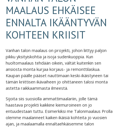
MAALAUS EHKÄISEE
ENNALTA IKÄÄNTYVÄN
KOHTEEN KRIISIT
Vanhan talon maalaus on projekti, johon liittyy paljon
pikku yksityiskohtia ja isoja sudenkuoppia. Kun
huoltomaalaus tehdään oikein, vältät kuitenkin sen
ansiosta monta kurjaa korjaus- ja remonttilaskua.
Kaupan päälle pääset nauttimaan keski-ikäistyneen tai
tämän kriittisen ikävaiheen jo ohittaneen talosi monta
astetta raikkaammasta ilmeestä.
Sijoita siis suosiolla ammattimaalariin, jolle tämä
haastava projekti kaikkine kiemuroineen on jo
entuudestaan tuttu. Esimerkiksi me Talonmaalaus Prolla
olemme maalanneet kaiken ikäisiä kohteita jo vuosien
ajan, ja maalaamalla ennaltaehkäisemme talon