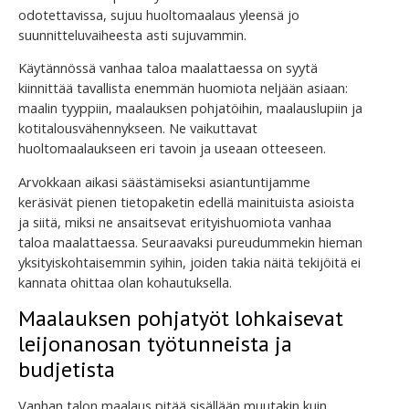
odotettavissa, sujuu huoltomaalaus yleensä jo
suunnitteluvaiheesta asti sujuvammin.
Käytännössä vanhaa taloa maalattaessa on syytä
kiinnittää tavallista enemmän huomiota neljään asiaan:
maalin tyyppiin, maalauksen pohjatöihin, maalauslupiin ja
kotitalousvähennykseen. Ne vaikuttavat
huoltomaalaukseen eri tavoin ja useaan otteeseen.
Arvokkaan aikasi säästämiseksi asiantuntijamme
keräsivät pienen tietopaketin edellä mainituista asioista
ja siitä, miksi ne ansaitsevat erityishuomiota vanhaa
taloa maalattaessa. Seuraavaksi pureudummekin hieman
yksityiskohtaisemmin syihin, joiden takia näitä tekijöitä ei
kannata ohittaa olan kohautuksella.
Maalauksen pohjatyöt lohkaisevat
leijonanosan työtunneista ja
budjetista
Vanhan talon maalaus pitää sisällään muutakin kuin