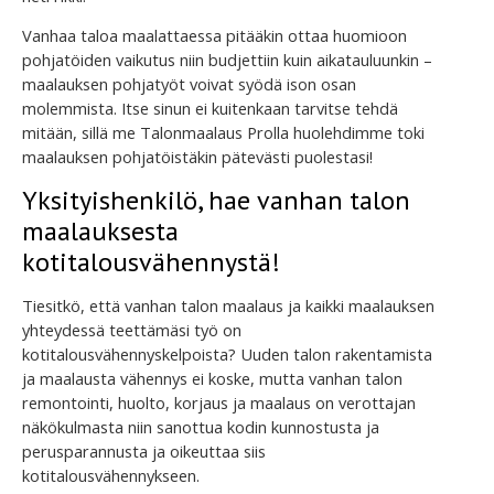
Vanhaa taloa maalattaessa pitääkin ottaa huomioon
pohjatöiden vaikutus niin budjettiin kuin aikatauluunkin –
maalauksen pohjatyöt voivat syödä ison osan
molemmista. Itse sinun ei kuitenkaan tarvitse tehdä
mitään, sillä me Talonmaalaus Prolla huolehdimme toki
maalauksen pohjatöistäkin pätevästi puolestasi!
Yksityishenkilö, hae vanhan talon
maalauksesta
kotitalousvähennystä!
Tiesitkö, että vanhan talon maalaus ja kaikki maalauksen
yhteydessä teettämäsi työ on
kotitalousvähennyskelpoista? Uuden talon rakentamista
ja maalausta vähennys ei koske, mutta vanhan talon
remontointi, huolto, korjaus ja maalaus on verottajan
näkökulmasta niin sanottua kodin kunnostusta ja
perusparannusta ja oikeuttaa siis
kotitalousvähennykseen.