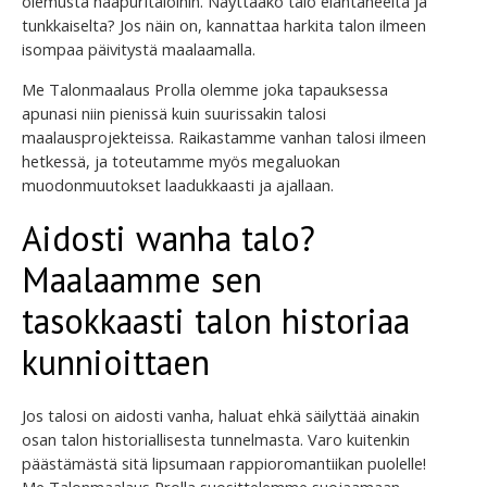
olemusta naapuritaloihin. Näyttääkö talo elähtäneeltä ja
tunkkaiselta? Jos näin on, kannattaa harkita talon ilmeen
isompaa päivitystä maalaamalla.
Me Talonmaalaus Prolla olemme joka tapauksessa
apunasi niin pienissä kuin suurissakin talosi
maalausprojekteissa. Raikastamme vanhan talosi ilmeen
hetkessä, ja toteutamme myös megaluokan
muodonmuutokset laadukkaasti ja ajallaan.
Aidosti wanha talo?
Maalaamme sen
tasokkaasti talon historiaa
kunnioittaen
Jos talosi on aidosti vanha, haluat ehkä säilyttää ainakin
osan talon historiallisesta tunnelmasta. Varo kuitenkin
päästämästä sitä lipsumaan rappioromantiikan puolelle!