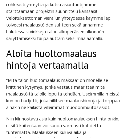
rohkeasti yhteyttä ja kutsu asiantuntijamme
starttaamaan projektin suunnittelu kanssasi!
Veloituksettoman vierailun yhteydessä käymme läpi
toiveesi maalaustöiden suhteen sekä annamme
halutessasi vinkkejä talon alkuperäisen ulkonäön
säilyttämiseksi tai palauttamiseksi maalaamalla.
Aloita huoltomaalaus
hintoja vertaamalla
“Mitä talon huoltomaalaus maksaa” on monelle se
kriittinen kysymys, jonka vastaus määrittää mitä
maalaustöitä talolle lopulta tehdään. Useimmilla meistä
kun on budjetti, joka hillitsee maalaushimoja ja torppaa
ainakin ne kaikista villeimmät muodonmuutosvisiot.
Niin kiinnostava asia kuin huoltomaalauksen hinta onkin,
ei sitä kuitenkaan voi sanoa varmasti kohdetta
tuntematta. Maalaukseen kuluva aika ja