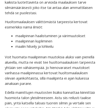
kaikista luotettavinta on arvioida maalauksen tarve
silmämääräisesti joko itse tai antaa alan ammattilaisen
tehdä se puolestasi.
Huoltomaalauksen välittömästä tarpeesta kertovat
esimerkiksi nämä ilmiöt:
maalipinnan haalistuminen ja värimuutokset
maalipinnan kupliminen
maalin hilseily ja lohkeilu
Voit huomata maalipinnan muutoksia aluksi vain pienellä
alueella, mutta ne eivät tee huoltomaalauksen tarpeesta
yhtään sen vähäisempää. Jo hienovaraiset muutokset
vanhassa maalipinnassa kertovat huoltomaalauksen
olevan ajankohtaista, sillä maalipinta ei ajan kuluessa
ainakaan parane.
Edellä mainittujen muutosten lisäksi kannattaa kiinnittää
huomiota talon yleisilmeeseen. Astu siis reilusti taakse
päin, yritä katsella taloasi tuorein silmin ja vertaile sen