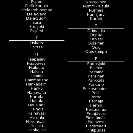
Espoo
Nousiainen
Etelä-Karjala
Nummi-Pusula
Etelä-Pohjanmaa
Nurmes
Etelä-Savo
Nurmijärvi
Etelä-Suomi
Närpiö
Eura
O
Eurajoki
Evijärvi
Orimattila
Oripää
F
Orivesi
Fiskars
Oulainen
Forssa
Oulu
Outokumpu
H
P
Haapajärvi
Haapavesi
Padasjoki
Hailuoto
Paimio
Halsua
Paltamo
Hamina
Parainen
Hammarland
Parikkala
Hankasalmi
Parkano
Hanko
Pelkosenniemi
Harjavalta
Pello
Hartola
Perho
Hattula
Pernaja
Hausjärvi
Perniö
Heinola
Pertunmaa
Heinävesi
Petäjävesi
Helsinki
Pieksämäki
Hirvensalmi
Pielavesi
Hollola
Pietarsaari
Honkajoki
Pihtipudas