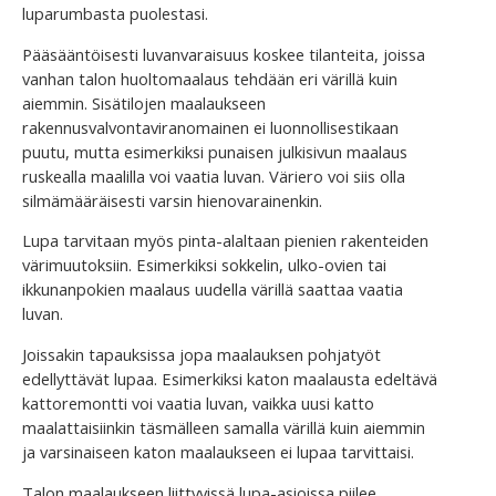
luparumbasta puolestasi.
Pääsääntöisesti luvanvaraisuus koskee tilanteita, joissa
vanhan talon huoltomaalaus tehdään eri värillä kuin
aiemmin. Sisätilojen maalaukseen
rakennusvalvontaviranomainen ei luonnollisestikaan
puutu, mutta esimerkiksi punaisen julkisivun maalaus
ruskealla maalilla voi vaatia luvan. Väriero voi siis olla
silmämääräisesti varsin hienovarainenkin.
Lupa tarvitaan myös pinta-alaltaan pienien rakenteiden
värimuutoksiin. Esimerkiksi sokkelin, ulko-ovien tai
ikkunanpokien maalaus uudella värillä saattaa vaatia
luvan.
Joissakin tapauksissa jopa maalauksen pohjatyöt
edellyttävät lupaa. Esimerkiksi katon maalausta edeltävä
kattoremontti voi vaatia luvan, vaikka uusi katto
maalattaisiinkin täsmälleen samalla värillä kuin aiemmin
ja varsinaiseen katon maalaukseen ei lupaa tarvittaisi.
Talon maalaukseen liittyvissä lupa-asioissa piilee