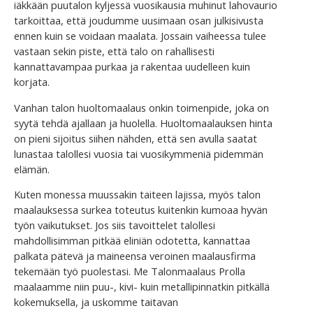
iäkkään puutalon kyljessä vuosikausia muhinut lahovaurio
tarkoittaa, että joudumme uusimaan osan julkisivusta
ennen kuin se voidaan maalata. Jossain vaiheessa tulee
vastaan sekin piste, että talo on rahallisesti
kannattavampaa purkaa ja rakentaa uudelleen kuin
korjata.
Vanhan talon huoltomaalaus onkin toimenpide, joka on
syytä tehdä ajallaan ja huolella. Huoltomaalauksen hinta
on pieni sijoitus siihen nähden, että sen avulla saatat
lunastaa talollesi vuosia tai vuosikymmeniä pidemmän
elämän.
Kuten monessa muussakin taiteen lajissa, myös talon
maalauksessa surkea toteutus kuitenkin kumoaa hyvän
työn vaikutukset. Jos siis tavoittelet talollesi
mahdollisimman pitkää eliniän odotetta, kannattaa
palkata pätevä ja maineensa veroinen maalausfirma
tekemään työ puolestasi. Me Talonmaalaus Prolla
maalaamme niin puu-, kivi- kuin metallipinnatkin pitkällä
kokemuksella, ja uskomme taitavan