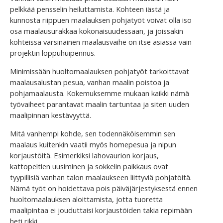
pelkkää pensselin heiluttamista. Kohteen iästä ja
kunnosta riippuen maalauksen pohjatyöt voivat olla iso
osa maalausurakkaa kokonaisuudessaan, ja joissakin
kohteissa varsinainen maalausvaihe on itse asiassa vain
projektin loppuhuipennus.
Minimissään huoltomaalauksen pohjatyöt tarkoittavat
maalausalustan pesua, vanhan maalin poistoa ja
pohjamaalausta. Kokemuksemme mukaan kaikki nämä
työvaiheet parantavat maalin tartuntaa ja siten uuden
maalipinnan kestävyyttä.
Mitä vanhempi kohde, sen todennäköisemmin sen
maalaus kuitenkin vaatii myös homepesua ja nipun
korjaustöitä. Esimerkiksi lahovaurion korjaus,
kattopeltien uusiminen ja sokkelin paikkaus ovat
tyypillisiä vanhan talon maalaukseen liittyviä pohjatöitä.
Nämä työt on hoidettava pois päiväjärjestyksestä ennen
huoltomaalauksen aloittamista, jotta tuoretta
maalipintaa ei jouduttaisi korjaustöiden takia repimään
heti rikki.