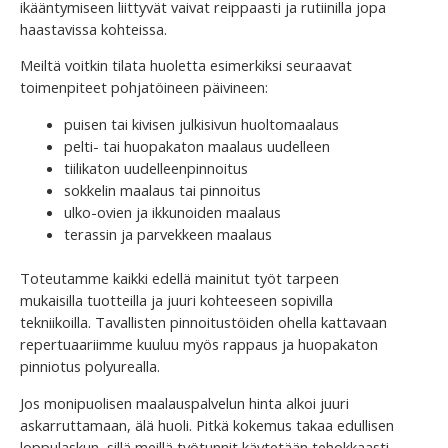
ikääntymiseen liittyvät vaivat reippaasti ja rutiinilla jopa
haastavissa kohteissa.
Meiltä voitkin tilata huoletta esimerkiksi seuraavat
toimenpiteet pohjatöineen päivineen:
puisen tai kivisen julkisivun huoltomaalaus
pelti- tai huopakaton maalaus uudelleen
tiilikaton uudelleenpinnoitus
sokkelin maalaus tai pinnoitus
ulko-ovien ja ikkunoiden maalaus
terassin ja parvekkeen maalaus
Toteutamme kaikki edellä mainitut työt tarpeen
mukaisilla tuotteilla ja juuri kohteeseen sopivilla
tekniikoilla. Tavallisten pinnoitustöiden ohella kattavaan
repertuaariimme kuuluu myös rappaus ja huopakaton
pinniotus polyurealla.
Jos monipuolisen maalauspalvelun hinta alkoi juuri
askarruttamaan, älä huoli. Pitkä kokemus takaa edullisen
loppulaskun, sillä meillä työtunnit käytetään tehokkaasti