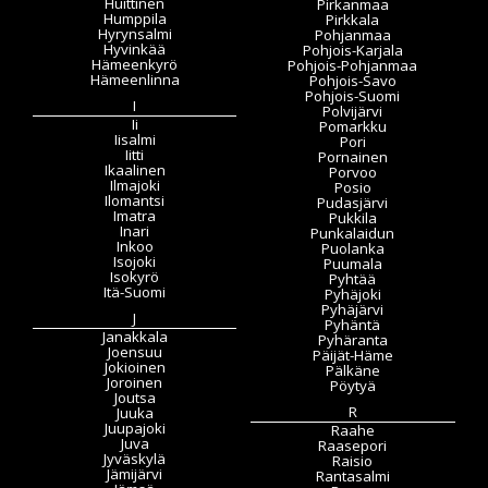
Huittinen
Pirkanmaa
Humppila
Pirkkala
Hyrynsalmi
Pohjanmaa
Hyvinkää
Pohjois-Karjala
Hämeenkyrö
Pohjois-Pohjanmaa
Hämeenlinna
Pohjois-Savo
Pohjois-Suomi
I
Polvijärvi
Ii
Pomarkku
Iisalmi
Pori
Iitti
Pornainen
Ikaalinen
Porvoo
Ilmajoki
Posio
Ilomantsi
Pudasjärvi
Imatra
Pukkila
Inari
Punkalaidun
Inkoo
Puolanka
Isojoki
Puumala
Isokyrö
Pyhtää
Itä-Suomi
Pyhäjoki
Pyhäjärvi
J
Pyhäntä
Janakkala
Pyhäranta
Joensuu
Päijät-Häme
Jokioinen
Pälkäne
Joroinen
Pöytyä
Joutsa
R
Juuka
Juupajoki
Raahe
Juva
Raasepori
Jyväskylä
Raisio
Jämijärvi
Rantasalmi