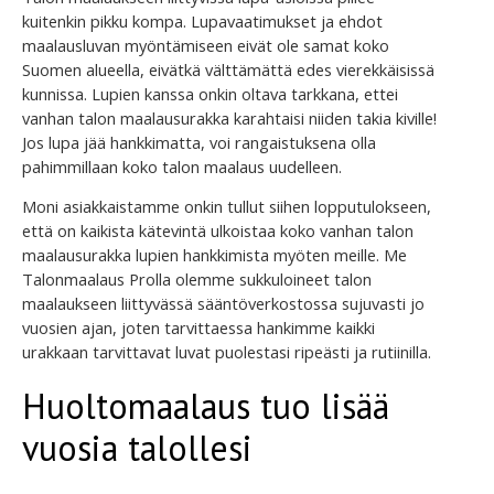
kuitenkin pikku kompa. Lupavaatimukset ja ehdot
maalausluvan myöntämiseen eivät ole samat koko
Suomen alueella, eivätkä välttämättä edes vierekkäisissä
kunnissa. Lupien kanssa onkin oltava tarkkana, ettei
vanhan talon maalausurakka karahtaisi niiden takia kiville!
Jos lupa jää hankkimatta, voi rangaistuksena olla
pahimmillaan koko talon maalaus uudelleen.
Moni asiakkaistamme onkin tullut siihen lopputulokseen,
että on kaikista kätevintä ulkoistaa koko vanhan talon
maalausurakka lupien hankkimista myöten meille. Me
Talonmaalaus Prolla olemme sukkuloineet talon
maalaukseen liittyvässä sääntöverkostossa sujuvasti jo
vuosien ajan, joten tarvittaessa hankimme kaikki
urakkaan tarvittavat luvat puolestasi ripeästi ja rutiinilla.
Huoltomaalaus tuo lisää
vuosia talollesi