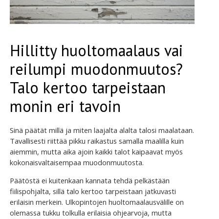
Hillitty huoltomaalaus vai
reilumpi muodonmuutos?
Talo kertoo tarpeistaan
monin eri tavoin
Sinä päätät millä ja miten laajalta alalta talosi maalataan.
Tavallisesti riittää pikku raikastus samalla maalilla kuin
aiemmin, mutta aika ajoin kaikki talot kaipaavat myös
kokonaisvaltaisempaa muodonmuutosta.
Päätöstä ei kuitenkaan kannata tehdä pelkästään
fiilispohjalta, sillä talo kertoo tarpeistaan jatkuvasti
erilaisin merkein. Ulkopintojen huoltomaalausvälille on
olemassa tukku tolkulla erilaisia ohjearvoja, mutta