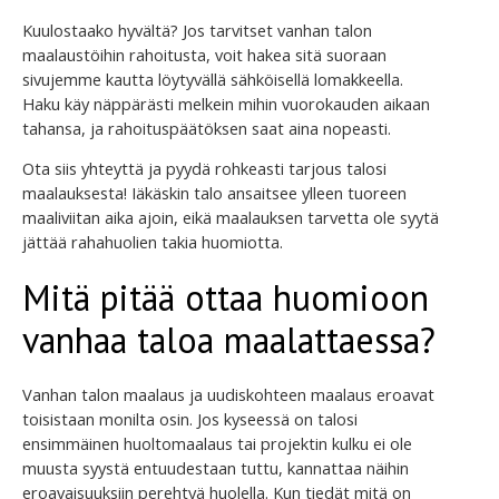
Kuulostaako hyvältä? Jos tarvitset vanhan talon
maalaustöihin rahoitusta, voit hakea sitä suoraan
sivujemme kautta löytyvällä sähköisellä lomakkeella.
Haku käy näppärästi melkein mihin vuorokauden aikaan
tahansa, ja rahoituspäätöksen saat aina nopeasti.
Ota siis yhteyttä ja pyydä rohkeasti tarjous talosi
maalauksesta! Iäkäskin talo ansaitsee ylleen tuoreen
maaliviitan aika ajoin, eikä maalauksen tarvetta ole syytä
jättää rahahuolien takia huomiotta.
Mitä pitää ottaa huomioon
vanhaa taloa maalattaessa?
Vanhan talon maalaus ja uudiskohteen maalaus eroavat
toisistaan monilta osin. Jos kyseessä on talosi
ensimmäinen huoltomaalaus tai projektin kulku ei ole
muusta syystä entuudestaan tuttu, kannattaa näihin
eroavaisuuksiin perehtyä huolella. Kun tiedät mitä on